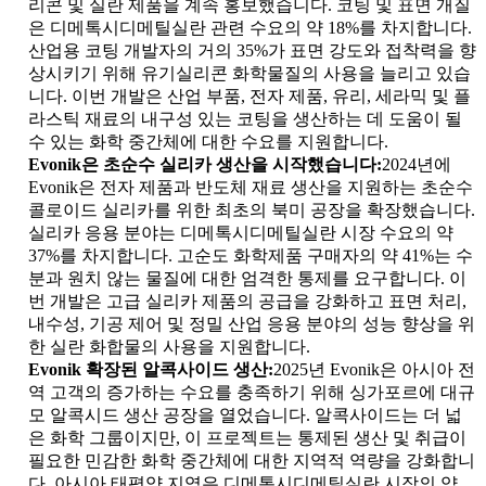
리콘 및 실란 제품을 계속 홍보했습니다. 코팅 및 표면 개질
은 디메톡시디메틸실란 관련 수요의 약 18%를 차지합니다.
산업용 코팅 개발자의 거의 35%가 표면 강도와 접착력을 향
상시키기 위해 유기실리콘 화학물질의 사용을 늘리고 있습
니다. 이번 개발은 산업 부품, 전자 제품, 유리, 세라믹 및 플
라스틱 재료의 내구성 있는 코팅을 생산하는 데 도움이 될
수 있는 화학 중간체에 대한 수요를 지원합니다.
Evonik은 초순수 실리카 생산을 시작했습니다:
2024년에
Evonik은 전자 제품과 반도체 재료 생산을 지원하는 초순수
콜로이드 실리카를 위한 최초의 북미 공장을 확장했습니다.
실리카 응용 분야는 디메톡시디메틸실란 시장 수요의 약
37%를 차지합니다. 고순도 화학제품 구매자의 약 41%는 수
분과 원치 않는 물질에 대한 엄격한 통제를 요구합니다. 이
번 개발은 고급 실리카 제품의 공급을 강화하고 표면 처리,
내수성, 기공 제어 및 정밀 산업 응용 분야의 성능 향상을 위
한 실란 화합물의 사용을 지원합니다.
Evonik 확장된 알콕사이드 생산:
2025년 Evonik은 아시아 전
역 고객의 증가하는 수요를 충족하기 위해 싱가포르에 대규
모 알콕시드 생산 공장을 열었습니다. 알콕사이드는 더 넓
은 화학 그룹이지만, 이 프로젝트는 통제된 생산 및 취급이
필요한 민감한 화학 중간체에 대한 지역적 역량을 강화합니
다. 아시아 태평양 지역은 디메톡시디메틸실란 시장의 약