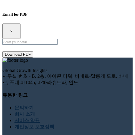
Email for PDF
×
Download PDF
Global Growth Insights
사무실 번호 - B, 2층, 아이콘 타워, 바네르-말룽게 도로, 바네
르, 푸네 411045, 마하라슈트라, 인도.
유용한 링크
문의하기
회사 소개
서비스 약관
개인정보 보호정책