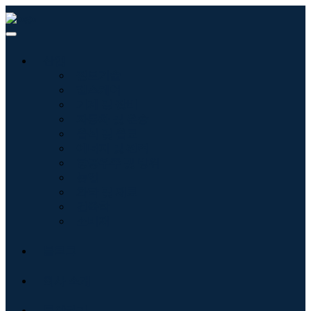
산업
정보기술
헬스케어
기계 및 장비
자동차 및 운송
음식 및 음료
에너지 및 전력
항공우주 및 방위
농업
화학 및 재료
건축학
소비재
블로그
회사 소개
문의하기