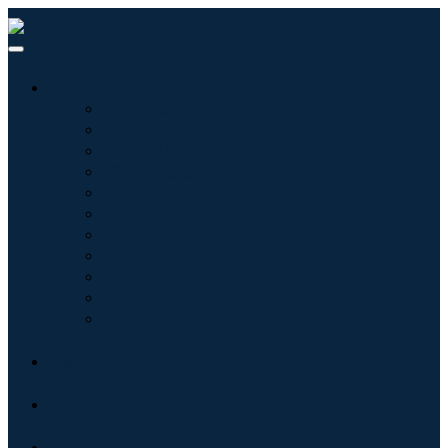
산업
정보기술
헬스케어
기계 및 장비
자동차 및 운송
음식 및 음료
에너지 및 전력
항공우주 및 방위
농업
화학 및 재료
건축학
소비재
블로그
회사 소개
문의하기