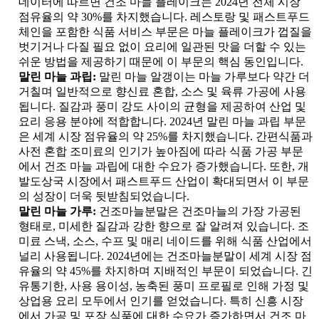
데이터에 따르면 건조 마늘 플레이크는 2024년 전체 시장
점유율의 약 30%를 차지했습니다. 레스토랑 및 패스트푸드
체인을 포함한 식품 서비스 부문은 마늘 플레이크가 껍질을
벗기거나 다질 필요 없이 요리에 일관된 맛을 더할 수 있는
쉬운 방법을 제공하기 때문에 이 부문의 핵심 동인입니다.
말린 마늘 과립:
말린 마늘 알갱이는 마늘 가루보다 약간 더
거칠며 일반적으로 향신료 혼합, 소스 및 육류 가공에 사용
됩니다. 질감과 풍미 강도 사이의 균형을 제공하여 산업 및
요리 응용 분야에 적합합니다. 2024년 말린 마늘 과립 부문
은 세계 시장 점유율의 약 25%를 차지했습니다. 간편식품과
사전 혼합 조미료의 인기가 높아짐에 따라 식품 가공 부문
에서 건조 마늘 과립에 대한 수요가 증가했습니다. 또한, 개
발도상국 시장에서 패스트푸드 산업이 확대되면서 이 부문
의 성장이 더욱 뒷받침되었습니다.
말린 마늘 가루:
건조마늘분말은 건조마늘의 가장 가공된
형태로, 미세한 질감과 강한 향으로 잘 알려져 있습니다. 조
미료 스낵, 소스, 수프 및 매리 네이드를 위해 식품 산업에서
널리 사용됩니다. 2024년에는 건조마늘분말이 세계 시장 점
유율의 약 45%를 차지하며 지배적인 부문이 되었습니다. 긴
유통기한, 사용 용이성, 농축된 풍미 프로필로 인해 가정 및
상업용 요리 모두에서 인기를 얻었습니다. 특히 신흥 시장
에서 가공 및 포장 식품에 대한 수요가 증가하면서 건조 마