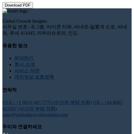
Download PDF
Global Growth Insights
사무실 번호 - B, 2층, 아이콘 타워, 바네르-말룽게 도로, 바네
르, 푸네 411045, 마하라슈트라, 인도.
유용한 링크
문의하기
회사 소개
서비스 약관
개인정보 보호정책
연락처
USA : +1 (855) 467-7775 (수신자 부담 전화)
UK : +44 8085
022397 (수신자 부담 전화)
sales@globalgrowthinsights.com
우리와 연결하세요