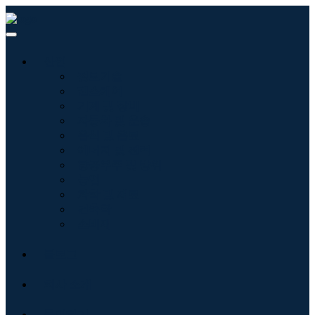
산업
정보기술
헬스케어
기계 및 장비
자동차 및 운송
음식 및 음료
에너지 및 전력
항공우주 및 방위
농업
화학 및 재료
건축학
소비재
블로그
회사 소개
문의하기