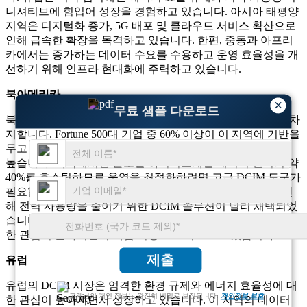
니셔티브에 힘입어 성장을 경험하고 있습니다. 아시아 태평양
지역은 디지털화 증가, 5G 배포 및 클라우드 서비스 확산으로
인해 급속한 확장을 목격하고 있습니다. 한편, 중동과 아프리
카에서는 증가하는 데이터 수요를 수용하고 운영 효율성을 개
선하기 위해 인프라 현대화에 주력하고 있습니다.
북아메리카
×
무료 샘플 다운로드
북미는 DCIM 시장을 장악하여 전 세계 채택의 상당 부분을 차
지합니다. Fortune 500대 기업 중 60% 이상이 이 지역에 기반을
두고 있어 효율적인 데이터 센터 관리 솔루션에 대한 수요가
높습니다. 미국에서만 글로벌 하이퍼스케일 데이터 센터의 약
40%를 호스팅하므로 운영을 최적화하려면 고급 DCIM 도구가
필요합니다. 또한 에너지 소비 규정과 지속 가능성 목표로 인
해 전력 사용량을 줄이기 위한 DCIM 솔루션이 널리 채택되었
습니다. 캐나다도 친환경 데이터 센터와 첨단 IT 인프라에 대
한 관심이 높아지면서 핵심 시장으로 떠오르고 있습니다.
제출
유럽
유럽의 DCIM 시장은 엄격한 환경 규제와 에너지 효율성에 대
고객님의 개인 정보는 완전히 비밀로 보장됩니다.
개인정보 보호
한 관심이 높아지면서 성장하고 있습니다. 이 지역의 데이터