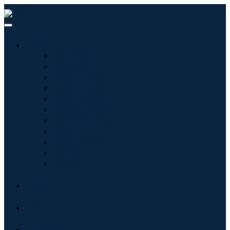
산업
정보기술
헬스케어
기계 및 장비
자동차 및 운송
음식 및 음료
에너지 및 전력
항공우주 및 방위
농업
화학 및 재료
건축학
소비재
블로그
회사 소개
문의하기