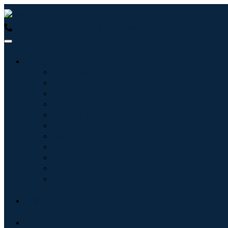
USA : +1 (855) 467-7775 (수신자 부담 전화)
UK : +44 8085
산업
정보기술
헬스케어
기계 및 장비
자동차 및 운송
음식 및 음료
에너지 및 전력
항공우주 및 방위
농업
화학 및 재료
건축학
소비재
블로그
회사 소개