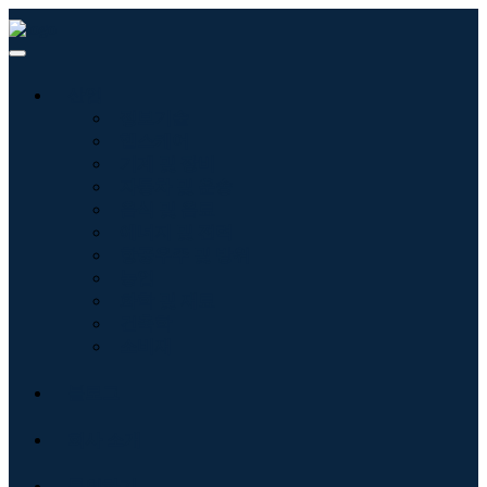
산업
정보기술
헬스케어
기계 및 장비
자동차 및 운송
음식 및 음료
에너지 및 전력
항공우주 및 방위
농업
화학 및 재료
건축학
소비재
블로그
회사 소개
문의하기