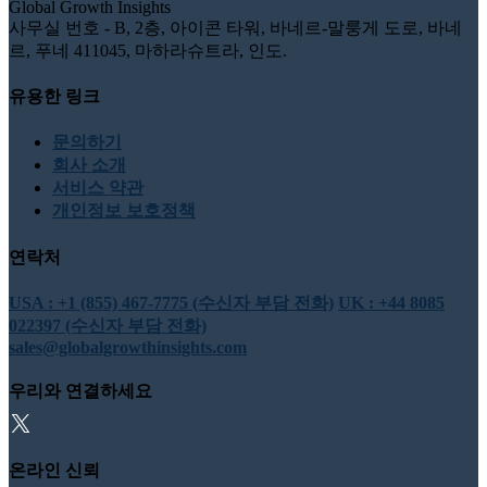
Global Growth Insights
사무실 번호 - B, 2층, 아이콘 타워, 바네르-말룽게 도로, 바네
르, 푸네 411045, 마하라슈트라, 인도.
유용한 링크
문의하기
회사 소개
서비스 약관
개인정보 보호정책
연락처
USA : +1 (855) 467-7775 (수신자 부담 전화)
UK : +44 8085
022397 (수신자 부담 전화)
sales@globalgrowthinsights.com
우리와 연결하세요
온라인 신뢰