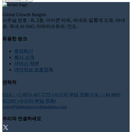
Global Growth Insights
사무실 번호 - B, 2층, 아이콘 타워, 바네르-말룽게 도로, 바네
르, 푸네 411045, 마하라슈트라, 인도.
유용한 링크
문의하기
회사 소개
서비스 약관
개인정보 보호정책
연락처
USA : +1 (855) 467-7775 (수신자 부담 전화)
UK : +44 8085
022397 (수신자 부담 전화)
sales@globalgrowthinsights.com
우리와 연결하세요