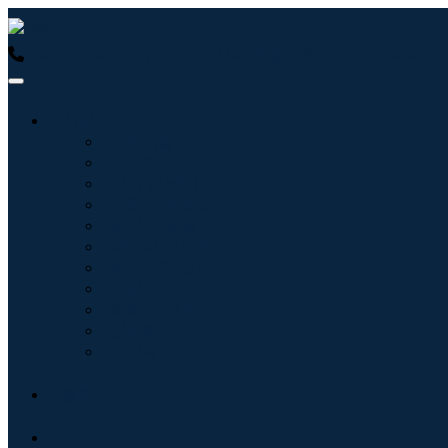
USA : +1 (855) 467-7775 (수신자 부담 전화)
UK : +44 8085
산업
정보기술
헬스케어
기계 및 장비
자동차 및 운송
음식 및 음료
에너지 및 전력
항공우주 및 방위
농업
화학 및 재료
건축학
소비재
블로그
회사 소개