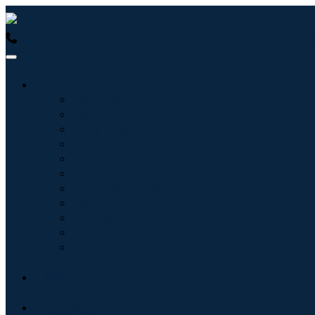
USA : +1 (855) 467-7775 (수신자 부담 전화)
UK : +44 8085
산업
정보기술
헬스케어
기계 및 장비
자동차 및 운송
음식 및 음료
에너지 및 전력
항공우주 및 방위
농업
화학 및 재료
건축학
소비재
블로그
회사 소개