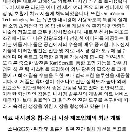
제공하는 새로운 고해상도 의료용 내시경 라인을 출시했습니
다. 이 새로운 라인은 이미 전 세계 여러 주요 의료 센터에서 위
장 및 호흡기 치료 시술에 채택되었습니다. 또한 OmniVision
Technologies, Inc.는 유연한 내시경에 사용하도록 특별히 설계
된 소형 초저전력 칩 온 팁 센서를 개발하여 환자의 편안함과
시술의 정밀도를 모두 향상시켰습니다. 새로운 센서는 저조도
조건에서도 더 나은 감광도와 더 선명한 이미지를 제공하는데,
이는 어둡거나 좁은 공간에서의 수술에 매우 중요합니다. 센서
기술의 이러한 발전은 진단 및 치료 내시경 절차 모두에 필수
적이며 더 빠르고 정확한 결과를 가능하게 합니다. 2024년의
또 다른 중요한 발전은 Karl Storz로, 통합 조명 기능을 갖춘 최
첨단 칩 온 팁 시스템을 도입하여 외부 광원의 필요성을 크게
줄이고 최소 침습 수술을 위한 보다 컴팩트한 솔루션을 제공합
니다. 이 제품은 휴대성이 뛰어나고 진단 정확도가 높아 외래
진료소와 진단센터에서 좋은 반응을 얻고 있다. 전반적으로,
이러한 혁신적인 칩온팁 내시경 솔루션의 개발은 의료 서비스
제공자가 보다 효율적이고 효과적인 진단 도구를 추구함에 따
라 지속적인 성장을 위한 시장을 형성하고 있습니다.
의료 내시경용 칩-온-팁 시장 제조업체의 최근 개발
소니
(2025) - 위장 및 호흡기 질환 진단 절차 개선을 목표로