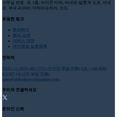
사무실 번호 - B, 2층, 아이콘 타워, 바네르-말룽게 도로, 바네
르, 푸네 411045, 마하라슈트라, 인도.
유용한 링크
문의하기
회사 소개
서비스 약관
개인정보 보호정책
연락처
USA : +1 (855) 467-7775 (수신자 부담 전화)
UK : +44 8085
022397 (수신자 부담 전화)
sales@globalgrowthinsights.com
우리와 연결하세요
온라인 신뢰