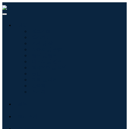
산업
정보기술
헬스케어
기계 및 장비
자동차 및 운송
음식 및 음료
에너지 및 전력
항공우주 및 방위
농업
화학 및 재료
건축학
소비재
블로그
회사 소개
문의하기