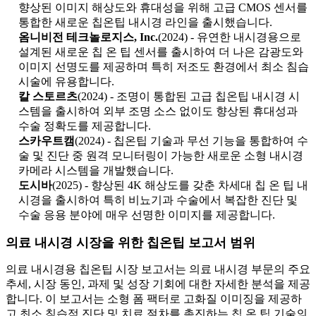
향상된 이미지 해상도와 휴대성을 위해 고급 CMOS 센서를
통합한 새로운 칩온팁 내시경 라인을 출시했습니다.
옴니비전 테크놀로지스, Inc.
(2024) - 유연한 내시경용으로
설계된 새로운 칩 온 팁 센서를 출시하여 더 나은 감광도와
이미지 선명도를 제공하며 특히 저조도 환경에서 최소 침습
시술에 유용합니다.
칼 스토르츠
(2024) - 조명이 통합된 고급 칩온팁 내시경 시
스템을 출시하여 외부 조명 소스 없이도 향상된 휴대성과
수술 정확도를 제공합니다.
스카우트캠
(2024) - 칩온팁 기술과 무선 기능을 통합하여 수
술 및 진단 중 원격 모니터링이 가능한 새로운 소형 내시경
카메라 시스템을 개발했습니다.
도시바
(2025) - 향상된 4K 해상도를 갖춘 차세대 칩 온 팁 내
시경을 출시하여 특히 비뇨기과 수술에서 복잡한 진단 및
수술 응용 분야에 매우 선명한 이미지를 제공합니다.
의료 내시경 시장을 위한 칩온팁 보고서 범위
의료 내시경용 칩온팁 시장 보고서는 의료 내시경 부문의 주요
추세, 시장 동인, 과제 및 성장 기회에 대한 자세한 분석을 제공
합니다. 이 보고서는 소형 폼 팩터로 고화질 이미징을 제공하
고 최소 침습적 진단 및 치료 절차를 촉진하는 칩 온 팁 기술의