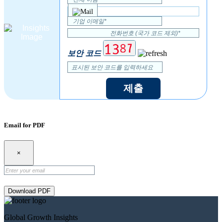
보안 코드
제출
Email for PDF
×
Download PDF
Global Growth Insights