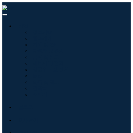
산업
정보기술
헬스케어
기계 및 장비
자동차 및 운송
음식 및 음료
에너지 및 전력
항공우주 및 방위
농업
화학 및 재료
건축학
소비재
블로그
회사 소개
문의하기