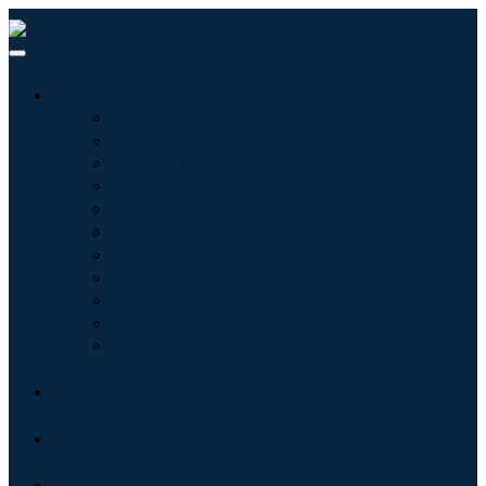
산업
정보기술
헬스케어
기계 및 장비
자동차 및 운송
음식 및 음료
에너지 및 전력
항공우주 및 방위
농업
화학 및 재료
건축학
소비재
블로그
회사 소개
문의하기