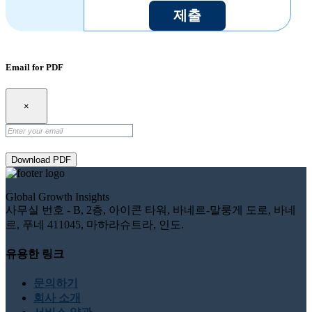
제출
Email for PDF
×
Download PDF
Global Growth Insights
사무실 번호 - B, 2층, 아이콘 타워, 바네르-말룽게 도로, 바네
르, 푸네 411045, 마하라슈트라, 인도.
유용한 링크
문의하기
회사 소개