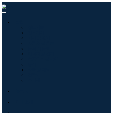
산업
정보기술
헬스케어
기계 및 장비
자동차 및 운송
음식 및 음료
에너지 및 전력
항공우주 및 방위
농업
화학 및 재료
건축학
소비재
블로그
회사 소개
문의하기