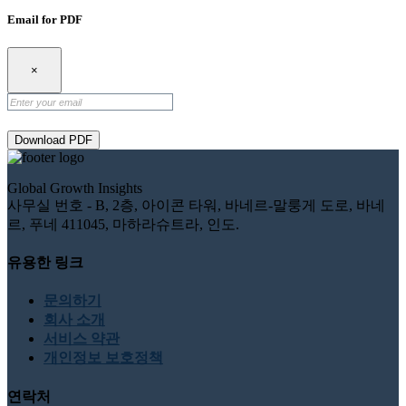
Email for PDF
×
Download PDF
Global Growth Insights
사무실 번호 - B, 2층, 아이콘 타워, 바네르-말룽게 도로, 바네
르, 푸네 411045, 마하라슈트라, 인도.
유용한 링크
문의하기
회사 소개
서비스 약관
개인정보 보호정책
연락처