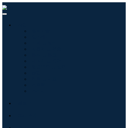
산업
정보기술
헬스케어
기계 및 장비
자동차 및 운송
음식 및 음료
에너지 및 전력
항공우주 및 방위
농업
화학 및 재료
건축학
소비재
블로그
회사 소개
문의하기