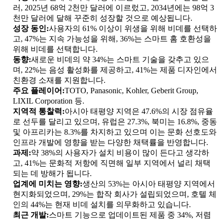
러, 2025년 68억 2천만 달러에 이르렀고, 2034년에는 98억 3
천만 달러에 달해 꾸준히 성장할 것으로 예상됩니다.
성장 동인:
사용자의 61% 이상이 위생을 위해 비데를 선택하
고, 47%는 지속 가능성을 위해, 36%는 스마트 홈 호환성을
위해 비데를 선택합니다.
동향:
새로운 비데의 약 34%는 스마트 기술을 갖추고 있으
며, 22%는 음성 활성화를 제공하고, 41%는 제품 디자인에서
친환경 소재를 지원합니다.
주요 플레이어:
TOTO, Panasonic, Kohler, Geberit Group,
LIXIL Corporation 등.
지역적 통찰력:
아시아 태평양 지역은 47.6%의 시장 점유율
로 선두를 달리고 있으며, 유럽은 27.3%, 북미는 16.8%, 중동
및 아프리카는 8.3%를 차지하고 있으며 이는 문화 선호도와
인프라 개발에 영향을 받는 다양한 채택률을 반영합니다.
과제:
약 38%의 사용자가 설치 비용이 많이 든다고 생각하
고, 41%는 문화적 저항에 직면해 일부 지역에서 널리 채택
되는 데 방해가 됩니다.
업계에 미치는 영향:
생산의 53%는 아시아 태평양 지역에서
현지화되었으며, 29%는 합작 회사가 설립되었으며, 호텔 체
인의 44%는 현재 비데 설치를 의무화하고 있습니다.
최근 개발:
스마트 기능으로 업데이트된 제품 중 34%, 저렴