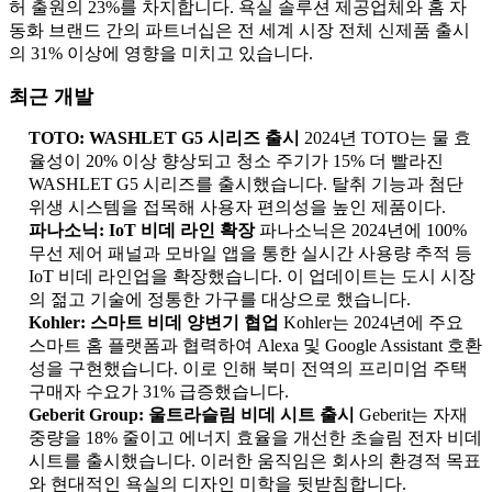
허 출원의 23%를 차지합니다. 욕실 솔루션 제공업체와 홈 자
동화 브랜드 간의 파트너십은 전 세계 시장 전체 신제품 출시
의 31% 이상에 영향을 미치고 있습니다.
최근 개발
TOTO: WASHLET G5 시리즈 출시
2024년 TOTO는 물 효
율성이 20% 이상 향상되고 청소 주기가 15% 더 빨라진
WASHLET G5 시리즈를 출시했습니다. 탈취 기능과 첨단
위생 시스템을 접목해 사용자 편의성을 높인 제품이다.
파나소닉: IoT 비데 라인 확장
파나소닉은 2024년에 100%
무선 제어 패널과 모바일 앱을 통한 실시간 사용량 추적 등
IoT 비데 라인업을 확장했습니다. 이 업데이트는 도시 시장
의 젊고 기술에 정통한 가구를 대상으로 했습니다.
Kohler: 스마트 비데 양변기 협업
Kohler는 2024년에 주요
스마트 홈 플랫폼과 협력하여 Alexa 및 Google Assistant 호환
성을 구현했습니다. 이로 인해 북미 전역의 프리미엄 주택
구매자 수요가 31% 급증했습니다.
Geberit Group: 울트라슬림 비데 시트 출시
Geberit는 자재
중량을 18% 줄이고 에너지 효율을 개선한 초슬림 전자 비데
시트를 출시했습니다. 이러한 움직임은 회사의 환경적 목표
와 현대적인 욕실의 디자인 미학을 뒷받침합니다.