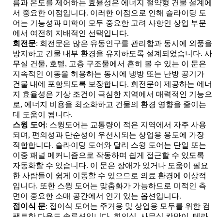
름과 온도를 제어하는 ​​효율성은 에너지 절약형 건물 설계에
서 중요한 이점입니다. 이러한 이점으로 인해 슬라이딩 도
어는 기능성과 미학이 모두 중요한 고려 사항인 상업 부문
에서 여전히 지배적인 선택입니다.
회전문
: 회전문은 많은 유동인구를 관리함과 동시에 외풍을
방지하고 건물 내부 환경을 유지하도록 설계되었습니다. 사
무실 건물, 호텔, 고층 구조물에서 흔히 볼 수 있는 이 문은
지속적인 이동을 허용하는 동시에 냉방 또는 난방 공기가
건물 내에 포함되도록 보장합니다. 회전문이 제공하는 에너
지 효율성은 기상 조건이 극심한 지역에서 매력적인 기능으
로, 에너지 비용을 최소화하고 건물의 환경 영향을 줄이는
데 도움이 됩니다.
스윙 도어
: 스윙도어는 교통량이 적은 지역에서 자주 사용
되며, 편의성과 단순성이 우선시되는 상업용 용도에 가장
적합합니다. 슬라이딩 도어와 달리 스윙 도어는 단일 또는
이중 패널 메커니즘으로 작동하며 쉽게 접근할 수 있도록
자동화할 수 있습니다. 이 문은 장애가 있거나 도움이 필요
한 사람들이 쉽게 이동할 수 있으므로 의료 환경에 이상적
입니다. 또한 스윙 도어는 맞춤화가 가능하므로 미적인 측
면이 중요한 소매 공간에서 인기 있는 옵션입니다.
접이식 문
: 접이식 도어는 주거용 및 상업용 모두를 위한 컴
팩트한 다용도 솔루션입니다. 회의실, 사무실 칸막이, 테라