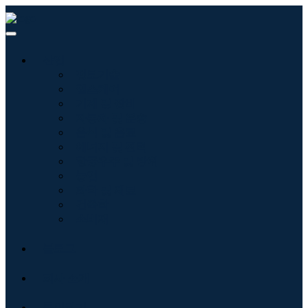
산업
정보기술
헬스케어
기계 및 장비
자동차 및 운송
음식 및 음료
에너지 및 전력
항공우주 및 방위
농업
화학 및 재료
건축학
소비재
블로그
회사 소개
문의하기