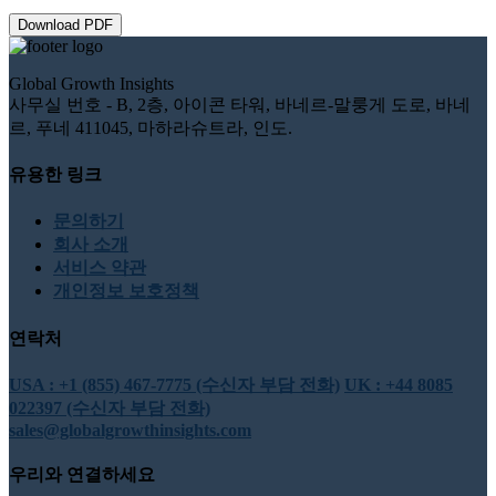
Download PDF
Global Growth Insights
사무실 번호 - B, 2층, 아이콘 타워, 바네르-말룽게 도로, 바네
르, 푸네 411045, 마하라슈트라, 인도.
유용한 링크
문의하기
회사 소개
서비스 약관
개인정보 보호정책
연락처
USA : +1 (855) 467-7775 (수신자 부담 전화)
UK : +44 8085
022397 (수신자 부담 전화)
sales@globalgrowthinsights.com
우리와 연결하세요