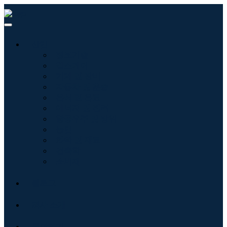
산업
정보기술
헬스케어
기계 및 장비
자동차 및 운송
음식 및 음료
에너지 및 전력
항공우주 및 방위
농업
화학 및 재료
건축학
소비재
블로그
회사 소개
문의하기