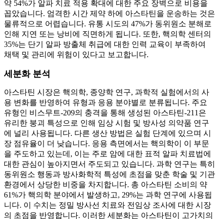
약 54%가 알파 치료 적용 확대에 대한 주요 장벽으로 비용을
꼽았습니다. 엄격한 시간 제약 하에 아스타틴을 운송하는 것은
물류적으로 어렵습니다. 유통 시도의 47%가 동위원소 분해로
인해 지연 또는 낭비에 직면하게 됩니다. 또한, 핵의학 센터의
35%는 단기 알파 방출체 취급에 대한 인력 교육이 부족하여
채택 및 관리에 위험이 있다고 보고합니다.
세분화 분석
아스타틴 시장은 핵의학, 종양학 연구, 과학적 실험에서의 사
용 변화를 반영하여 유형과 응용 분야별로 분류됩니다. 주요
유형인 비스무트-209의 충격을 통해 생성된 아스타틴-211은
유리한 붕괴 특성으로 인해 임상 시험 및 방사성 의약품 연구
에 널리 사용됩니다. 다른 생산 방법은 실험 단계에 있으며 시
장 점유율이 더 낮습니다. 응용 측면에서는 핵의학이 이 부문
을 주도하고 있는데, 이는 주로 암에 대한 표적 알파 치료법에
대한 관심이 높아지면서 주도되고 있습니다. 과학 연구는 특히
동위원소 행동과 방사화학적 특성에 초점을 맞춘 학술 및 기관
환경에서 상당한 비중을 차지합니다. 총 아스타틴 소비의 약
61%가 핵의학 분야에서 발생하고, 29%는 과학 연구에 사용됩
니다. 이 수치는 정밀 방사선 치료와 전임상 조사에 대한 시장
의 초점을 반영합니다. 이러한 세분화는 아스타틴이 고가치의