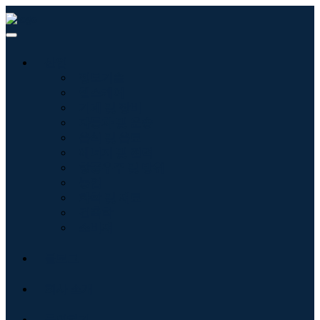
산업
정보기술
헬스케어
기계 및 장비
자동차 및 운송
음식 및 음료
에너지 및 전력
항공우주 및 방위
농업
화학 및 재료
건축학
소비재
블로그
회사 소개
문의하기