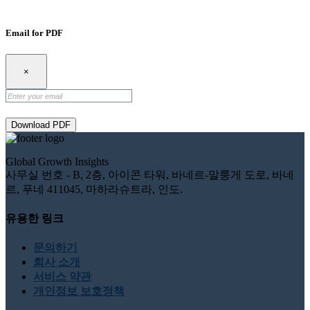
Email for PDF
×
Download PDF
Global Growth Insights
사무실 번호 - B, 2층, 아이콘 타워, 바네르-말룽게 도로, 바네
르, 푸네 411045, 마하라슈트라, 인도.
유용한 링크
문의하기
회사 소개
서비스 약관
개인정보 보호정책