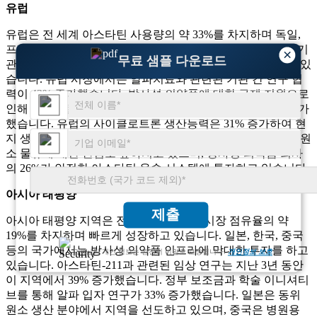
유럽
유럽은 전 세계 아스타틴 사용량의 약 33%를 차지하며 독일,
프랑스, ​​스웨덴도 큰 기여를 하고 있습니다. 이 지역의 연구 기
×
무료 샘플 다운로드
관은 아스타틴 표지 단일클론 항체에 대한 연구를 선도하고 있
습니다. 유럽 ​​시장에서는 알파치료와 관련된 기관 간 연구 협
력이 42% 증가했습니다. 방사성 의약품에 대한 규제 지원으로
인해 아스타틴 동위원소와 관련된 임상 시험 승인이 29% 증가
했습니다. 유럽의 사이클로트론 생산능력은 31% 증가하여 현
지 생산 능력이 향상되었습니다. 지속 가능하고 안전한 동위원
소 물류에 대한 관심도 높아지고 있으며, 방사성 의약품 회사
의 26%가 안전한 아스타틴 운송 시스템에 투자하고 있습니다.
아시아 태평양
제출
아시아 태평양 지역은 전 세계 아스타틴 시장 점유율의 약
19%를 차지하며 빠르게 성장하고 있습니다. 일본, 한국, 중국
등의 국가에서는 방사성 의약품 인프라에 막대한 투자를 하고
고객님의 개인 정보는 완전히 비밀로 보장됩니다.
개인정보 보호
있습니다. 아스타틴-211과 관련된 임상 연구는 지난 3년 동안
이 지역에서 39% 증가했습니다. 정부 보조금과 학술 이니셔티
브를 통해 알파 입자 연구가 33% 증가했습니다. 일본은 동위
원소 생산 분야에서 지역을 선도하고 있으며, 중국은 병원용