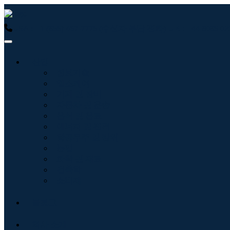
USA : +1 (855) 467-7775 (수신자 부담 전화)
UK : +44 8085
산업
정보기술
헬스케어
기계 및 장비
자동차 및 운송
음식 및 음료
에너지 및 전력
항공우주 및 방위
농업
화학 및 재료
건축학
소비재
블로그
회사 소개