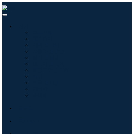
산업
정보기술
헬스케어
기계 및 장비
자동차 및 운송
음식 및 음료
에너지 및 전력
항공우주 및 방위
농업
화학 및 재료
건축학
소비재
블로그
회사 소개
문의하기