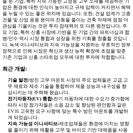
을 둔 기업, 특히 지속 가능한 고성능 고무 소재를 제공하는 기
업은 환경에 대한 인식이 높아지고 규제 압력이 커지면서 혜택
을 누릴 수 있는 좋은 위치에 있습니다. 또한, 건설 업계가 고층
건물 및 산업 응용 분야의 진동을 줄이는 건축 자재에 점점 더
관심을 기울이는 것은 투자 잠재력의 또 다른 원천입니다. 주
요 기업, 특히 신흥 시장에 기반을 둔 기업 간의 파트너십과 합
병/인수 역시 시장 통합과 성장을 위한 기회를 창출할 것입니
다. 녹색 이니셔티브와 지속 가능성을 지원하는 우호적인 정부
정책으로 인해 시장은 혁신과 생산 능력 확장에 초점을 맞춘
기존 기업과 신흥 스타트업 모두에 대한 투자에 적합합니다.
최근 개발:
기술 발전:
방진 고무 마운트 시장의 주요 업체들은 고급 고
무 재료와 제조 기술을 통합하여 제품 성능과 내구성을 향
상시키는 데 주력해 왔습니다.
전기자동차(EV) 통합:
전기 자동차에 대한 수요가 증가함에
따라 시장 참가자들은 소음 감소 및 향상된 편안함과 같은
EV의 고유한 요구 사항에 맞는 특수 방진 마운트를 개발하
게 되었습니다.
지속 가능성 이니셔티브:
제조업체들은 환경에 미치는 영향
을 줄이기 위해 재활용 고무 및 바이오 기반 대체품을 사용