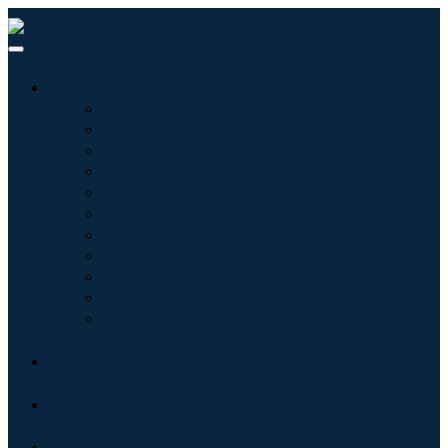
산업
정보기술
헬스케어
기계 및 장비
자동차 및 운송
음식 및 음료
에너지 및 전력
항공우주 및 방위
농업
화학 및 재료
건축학
소비재
블로그
회사 소개
문의하기