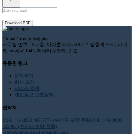
Download PDF
Global Growth Insights
사무실 번호 - B, 2층, 아이콘 타워, 바네르-말룽게 도로, 바네
르, 푸네 411045, 마하라슈트라, 인도.
유용한 링크
문의하기
회사 소개
서비스 약관
개인정보 보호정책
연락처
USA : +1 (855) 467-7775 (수신자 부담 전화)
UK : +44 8085
022397 (수신자 부담 전화)
sales@globalgrowthinsights.com