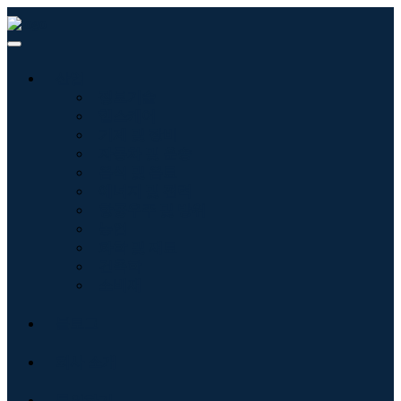
산업
정보기술
헬스케어
기계 및 장비
자동차 및 운송
음식 및 음료
에너지 및 전력
항공우주 및 방위
농업
화학 및 재료
건축학
소비재
블로그
회사 소개
문의하기