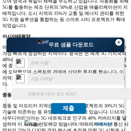
으며 영국과 독일이 채택을 주도하고 있습니다. 자동화를 위해
5G를 활용하는 제조 단위의 50%로 산업용 애플리케이션이 지
배적입니다. 도시 지역의 35%가 교통 및 에너지 관리를 위한
5G 지원 솔루션을 통합하는 등 스마트 시티 프로젝트가 확대
되었습니다.
아시아태평양
×
무료 샘플 다운로드
아시아태평양 지역은 중국, 일본, 한국을 중심으로 5G 장비가
가장 빠르게 성장하는 지역이다. 중국은 전 세계 5G 기지국의
40%를 차지하고, 일본과 한국은 자동차와 게임 애플리케이션
에 중점을 두고 있습니다. 인도의 5G 출시는 도시 인구의 25%
에 도달했으며 스펙트럼 경매에 상당한 투자를 했습니다. 이
지역의 IoT 의존도가 높아지면서 5G 채택이 50% 급증했습니
다.
중동 및 아프리카
중동 및 아프리카 지역은 스마트 시티 프로젝트의 30%가 5G
제출
기술에 의존하는 등 유망한 성장을 보이고 있습니다. UAE와
사우디아라비아는 5G 네트워크로 인구의 40% 커버리지를 달
성하며 이 지역을 선도하고 있습니다. 아프리카에서는 통신 사
고객님의 개인 정보는 완전히 비밀로 보장됩니다.
개인정보 보호
업자의 25%가 디지털 격차 해소에 초점을 맞춰 5G 시험을 시