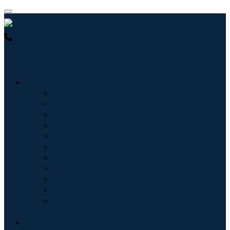
USA : +1 (855) 467-7775 (フリーダイヤル)
UK : +44 8085
022397 (フリーダイヤル)
産業:
情報技術
健康管理
機械設備
自動車と輸送
食べ物と飲み物
エネルギーと電力
航空宇宙と防衛
農業
化学薬品および材料
建築
消費財
ブログ