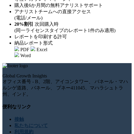
購入後6か月間の無料アナリストサポート
アナリストチームへの直接アクセス
(電話/メール)
20%割引
次回購入時
(同一ライセンスタイプのレポート1件のみ適用)
レポートを印刷する許可
納品レポート形式
PDF
Excel
Word
Global Growth Insights
オフィス番号 - B、2階、アイコンタワー、 バネール・マハ
ルンゲ道路、バネール、 プネー411045、マハラシュトラ
州、インド。
便利なリンク
接触
私たちについて
利用規約