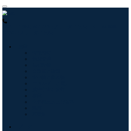
USA : +1 (855) 467-7775 (フリーダイヤル)
UK : +44 8085
022397 (フリーダイヤル)
産業:
情報技術
健康管理
機械設備
自動車と輸送
食べ物と飲み物
エネルギーと電力
航空宇宙と防衛
農業
化学薬品および材料
建築
消費財
ブログ