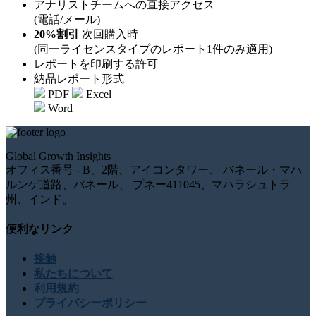
アナリストチームへの直接アクセス
(電話/メール)
20%割引
次回購入時
(同一ライセンスタイプのレポート1件のみ適用)
レポートを印刷する許可
納品レポート形式
PDF
Excel
Word
Global Growth Insights
オフィス番号 - B、2階、アイコンタワー、 バネール・マハ
ルンゲ道路、バネール、 プネー411045、マハラシュトラ
州、インド。
便利なリンク
接触
私たちについて
利用規約
プライバシーポリシー