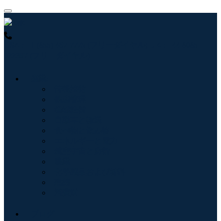
USA : +1 (855) 467-7775 (フリーダイヤル)
UK : +44 8085
022397 (フリーダイヤル)
産業:
情報技術
健康管理
機械設備
自動車と輸送
食べ物と飲み物
エネルギーと電力
航空宇宙と防衛
農業
化学薬品および材料
建築
消費財
ブログ