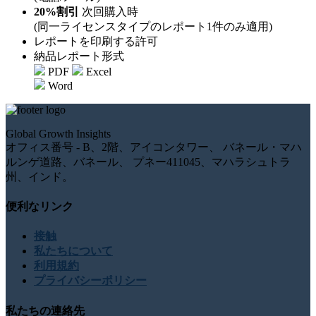
20%割引
次回購入時
(同一ライセンスタイプのレポート1件のみ適用)
レポートを印刷する許可
納品レポート形式
PDF
Excel
Word
Global Growth Insights
オフィス番号 - B、2階、アイコンタワー、 バネール・マハ
ルンゲ道路、バネール、 プネー411045、マハラシュトラ
州、インド。
便利なリンク
接触
私たちについて
利用規約
プライバシーポリシー
私たちの連絡先