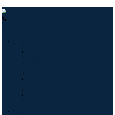
USA : +1 (855) 467-7775 (フリーダイヤル)
UK : +44 8085
022397 (フリーダイヤル)
産業:
情報技術
健康管理
機械設備
自動車と輸送
食べ物と飲み物
エネルギーと電力
航空宇宙と防衛
農業
化学薬品および材料
建築
消費財
ブログ