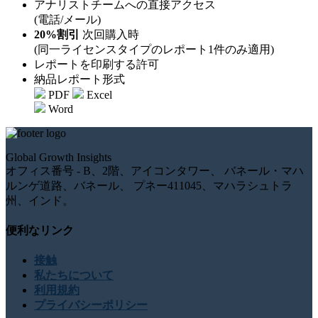
アナリストチームへの直接アクセス
(電話/メール)
20%割引
次回購入時
(同一ライセンスタイプのレポート1件のみ適用)
レポートを印刷する許可
納品レポート形式
PDF
Excel
Word
Global Growth Insights
オフィス番号 - B、2階、アイコンタワー、 バネール・マハ
ルンゲ道路、バネール、 プネー411045、マハラシュトラ
州、インド。
便利なリンク
接触
私たちについて
利用規約
プライバシーポリシー