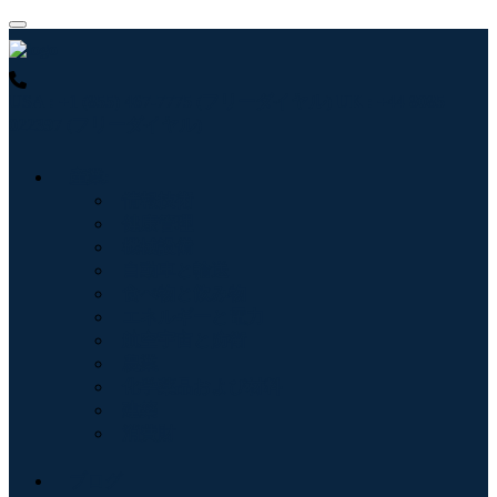
USA : +1 (855) 467-7775 (フリーダイヤル)
UK : +44 8085
022397 (フリーダイヤル)
産業:
情報技術
健康管理
機械設備
自動車と輸送
食べ物と飲み物
エネルギーと電力
航空宇宙と防衛
農業
化学薬品および材料
建築
消費財
ブログ