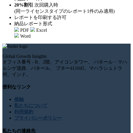
20%割引
次回購入時
(同一ライセンスタイプのレポート1件のみ適用)
レポートを印刷する許可
納品レポート形式
PDF
Excel
Word
Global Growth Insights
オフィス番号 - B、2階、アイコンタワー、 バネール・マハ
ルンゲ道路、バネール、 プネー411045、マハラシュトラ
州、インド。
便利なリンク
接触
私たちについて
利用規約
プライバシーポリシー
私たちの連絡先