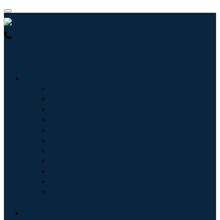
USA : +1 (855) 467-7775 (フリーダイヤル)
UK : +44 8085
022397 (フリーダイヤル)
産業:
情報技術
健康管理
機械設備
自動車と輸送
食べ物と飲み物
エネルギーと電力
航空宇宙と防衛
農業
化学薬品および材料
建築
消費財
ブログ