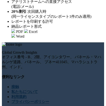
アナリストチームへの直接アクセス
(電話/メール)
20%割引
次回購入時
(同一ライセンスタイプのレポート1件のみ適用)
レポートを印刷する許可
納品レポート形式
PDF
Excel
Word
Global Growth Insights
オフィス番号 - B、2階、アイコンタワー、 バネール・マハ
ルンゲ道路、バネール、 プネー411045、マハラシュトラ
州、インド。
便利なリンク
接触
私たちについて
利用規約
プライバシーポリシー