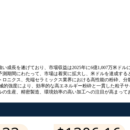
遂げており、市場収益は2025年に6億1,007万米ドルに達し、20
期間にわたって、市場は着実に拡大し、米ドルを達成すると予想されていま
トロニクス、先端セラミックス業界における高性能の粉砕、分
機械的強度により、効率的な高エネルギー粉砕と一貫した粒子サ
ルの生産、精密製造、環境効率の高い加工への注目が高まって