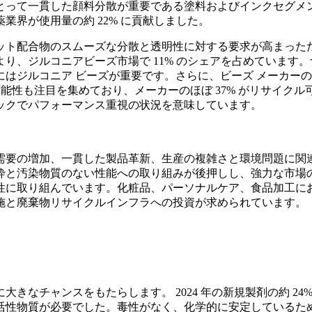
とって一貫した顔料分散が重要である塗料およびインクセグメン
界が使用量の約 22% に貢献しました。
ト配合物のスムーズな分散と透明性に対する要求が高まったため
、ジルコニアビーズ市場で 11% のシェアを占めています。ナ
ジルコニア ビーズが重要です。さらに、ビーズ メーカーの 
可能性も注目を集めており、メーカーのほぼ 37% がリサイ
ックでパフォーマンス重視の状況を意味しています。
需要の増加、一貫した製品革新、生産の複雑さと環境問題に関
砕と汚染物質のない性能への取り組みが後押しし、強力な市場
性に取り組んでいます。化粧品、パーソナルケア、食品加工に
施と廃棄物リサイクルインフラへの投資が求められています。
きなチャンスをもたらします。 2024 年の新規製剤の約 2
活性物質が必要でした。毒性がなく、化学的に安定しているた