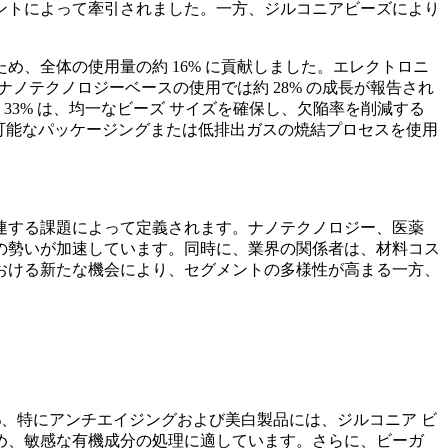
トによって牽引されました。一方、ジルコニアビーズに​​より
、全体の使用量の約 16% に貢献しました。エレクトロニ
ノテクノロジーベースの使用では約 28% の成長が報告され
33% は、均一なビーズ サイズを確保し、欠陥率を削減する
クル可能なパッケージングまたは低排出ガスの焼結プロセスを使用
連する課題によって定義されます。ナノテクノロジー、医薬
の勢いが加速しています。同時に、業界の関係者は、材料コス
おける新たな機会により、セグメントの多様性が高まる一方、
4%、特にアンチエイジングおよび美白製品には、ジルコニア ビ
め、敏感な有機成分の処理に適しています。さらに、ビーガ