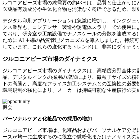
ルコニアビーズ市場の総需要の約43％は、品質と仕上がりに
医薬品有効成分や生体化合物を汚染なく粉砕できるため、製薬業
デジタル印刷アプリケーションは急激に増加し、インクジェッ
クス業界も、コンデンサー製造や誘電体スラリーでの使用により
ており、研究室や工業設備でナノスケールの分散を達成するには
ために AI 主導の品質管理メカニズムを導入しました。持続
しています。これらの進化するトレンドは、非常にダイナミ
ジルコニアビーズ市場のダイナミクス
ジルコニアビーズ市場のダイナミクスは、高精度分野全体の
品、デジタルインクの採用の増加により、微粒子サイズの粉
トの高騰と、高度なフライス加工システムとの互換性の必要
環境規制の強化により、メーカーは持続可能な生産慣行の実
機会
パーソナルケアと化粧品での採用の増加
ジルコニアビーズ市場は、化粧品およびパーソナルケア分野に大
ーズが均一に生成するのに役立つ微粉化またはナノサイズの