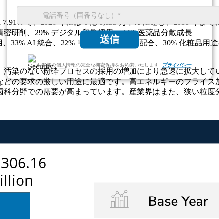
R 7.91% で、2026 年には 6 億 5,833 万ドルに達し、2035 
 精密研削、29% デジタル印刷採用、33% 医薬品分散成長
送信
、33% AI 統合、22% リサイクル可能な配合、30% 化粧品用
お客様の個人情報の完全な機密保持をお約束いたします.
プライバシー
、汚染のない粉砕プロセスの採用の増加により急速に拡大してい
などの要求の厳しい用途に最適です。高エネルギーのフライス
歯科分野での需要が高まっています。産業界はまた、狭い粒度分