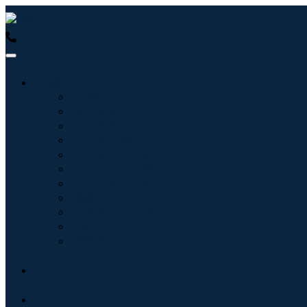
USA : +1 (855) 467-7775 (フリーダイヤル)
UK : +44 8085 
産業:
情報技術
健康管理
機械設備
自動車と輸送
食べ物と飲み物
エネルギーと電力
航空宇宙と防衛
農業
化学薬品および材料
建築
消費財
ブログ
について