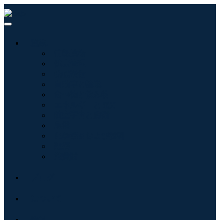
産業:
情報技術
健康管理
機械設備
自動車と輸送
食べ物と飲み物
エネルギーと電力
航空宇宙と防衛
農業
化学薬品および材料
建築
消費財
ブログ
について
接触