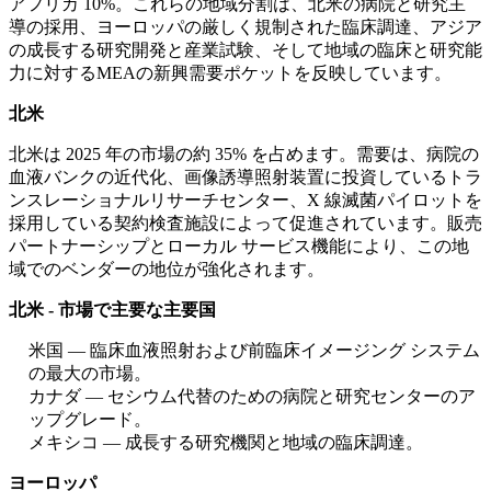
アフリカ 10%。これらの地域分割は、北米の病院と研究主
導の採用、ヨーロッパの厳しく規制された臨床調達、アジア
の成長する研究開発と産業試験、そして地域の臨床と研究能
力に対するMEAの新興需要ポケットを反映しています。
北米
北米は 2025 年の市場の約 35% を占めます。需要は、病院の
血液バンクの近代化、画像誘導照射装置に投資しているトラ
ンスレーショナルリサーチセンター、X 線滅菌パイロットを
採用している契約検査施設によって促進されています。販売
パートナーシップとローカル サービス機能により、この地
域でのベンダーの地位が強化されます。
北米 - 市場で主要な主要国
米国 — 臨床血液照射および前臨床イメージング システム
の最大の市場。
カナダ — セシウム代替のための病院と研究センターのア
ップグレード。
メキシコ — 成長する研究機関と地域の臨床調達。
ヨーロッパ