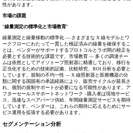
性があります。
市場の課題
"
線量測定の標準化と市場教育
"
線量測定と線量移動の標準化 — さまざまな X 線モデルとワ
ークフローにわたって一貫した検証済みの線量を確保するこ
とは、ベンダーがサポートするプロトコルとラボ間の校正を
必要とする技術的な課題です。市場教育 — 多くの調達チー
ムは依然としてアイソトープ照射器に精通しており、移行を
正当化するための技術的証拠、比較研究、ROI 分析を必要と
しています。規制の不均一性 — X 線照射器と医療機器の分
類に関する国固有の承認経路により、販売サイクルが延長さ
れ、個別の規制サポートが必要になる可能性があります。ア
フターセールスサポートネットワーク - 購入者は現地サービ
ス、迅速なスペアパーツ供給、年間線量測定サービスを期待
しています。ベンダーは、これらの期待に応えるためにサー
ビス運用を拡張する必要があります。
セグメンテーション分析