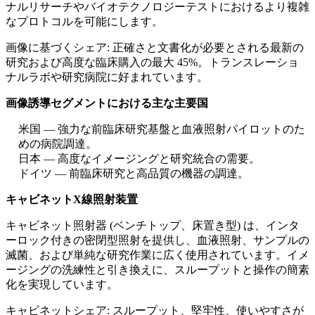
ナルリサーチやバイオテクノロジーテストにおけるより複雑
なプロトコルを可能にします。
画像に基づくシェア: 正確さと文書化が必要とされる最新の
研究および高度な臨床購入の最大 45%。トランスレーショ
ナルラボや研究病院に好まれています。
画像誘導セグメントにおける主な主要国
米国 — 強力な前臨床研究基盤と血液照射パイロットのた
めの病院調達。
日本 — 高度なイメージングと研究統合の需要。
ドイツ — 前臨床研究と高品質の機器の調達。
キャビネットX線照射装置
キャビネット照射器 (ベンチトップ、床置き型) は、インタ
ーロック付きの密閉型照射を提供し、血液照射、サンプルの
滅菌、および単純な研究作業に広く使用されています。イメ
ージングの洗練性と引き換えに、スループットと操作の簡素
化を実現しています。
キャビネットシェア: スループット、堅牢性、使いやすさが