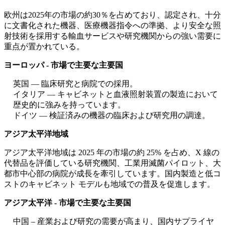
欧州は2025年の市場の約30％を占めており、認定され、十分
に文書化された機器、医療機器指令への準拠、より安全な照
射技術を採用する輸血サービスや研究機関からの強い需要に
重点が置かれている。
ヨーロッパ - 市場で主要な主要国
英国 — 臨床研究と病院での採用。
イタリア — キャビネットと血液照射装置の製造において
歴史的に強みを持っています。
ドイツ — 検証済みの機器の臨床および研究用の調達。
アジア太平洋地域
アジア太平洋地域は 2025 年の市場の約 25% を占め、X 線の
代替品を評価している研究機関、工業用滅菌パイロット、大
都市中心部の病院が成長を牽引しています。国内製造と低コ
ストのキャビネット モデルも地域での普及を促進します。
アジア太平洋 - 市場で主要な主要国
中国 – 産業および研究の需要が高まり、国内サプライヤ