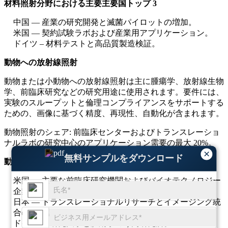
材料照射分野における主要主要国トップ 3
中国 — 産業の研究開発と滅菌パイロットの増加。
米国 — 契約試験ラボおよび産業用アプリケーション。
ドイツ – 材料テストと高品質製造検証。
動物への放射線照射
動物または小動物への放射線照射は主に腫瘍学、放射線生物
学、前臨床研究などの研究用途に使用されます。要件には、
実験のスループットと倫理コンプライアンスをサポートする
ための、画像に基づく精度、再現性、自動化が含まれます。
動物照射のシェア: 前臨床センターおよびトランスレーショ
ナルラボの研究中心のアプリケーション需要の最大 20%。
×
無料サンプルをダウンロード
動物放射線分野における主要主要国トップ 3
米国 — 主要な前臨床研究機関およびバイオテクノロジー
企業。
日本 — トランスレーショナルリサーチとイメージング統
合の強い需要。
ドイツ — 研究大学と腫瘍学の専門研究所。