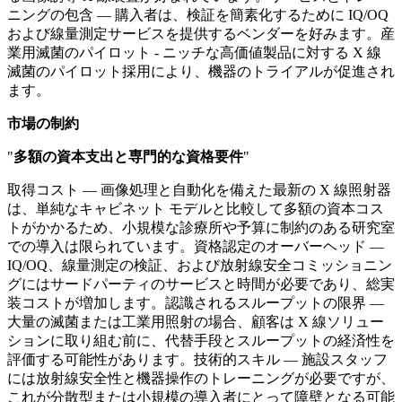
ニングの包含 — 購入者は、検証を簡素化するために IQ/OQ
および線量測定サービスを提供するベンダーを好みます。産
業用滅菌のパイロット - ニッチな高価値製品に対する X 線
滅菌のパイロット採用により、機器のトライアルが促進され
ます。
市場の制約
"
多額の資本支出と専門的な資格要件
"
取得コスト — 画像処理と自動化を備えた最新の X 線照射器
は、単純なキャビネット モデルと比較して多額の資本コス
トがかかるため、小規模な診療所や予算に制約のある研究室
での導入は限られています。資格認定のオーバーヘッド —
IQ/OQ、線量測定の検証、および放射線安全コミッショニン
グにはサードパーティのサービスと時間が必要であり、総実
装コストが増加します。認識されるスループットの限界 —
大量の滅菌または工業用照射の場合、顧客は X 線ソリュー
ションに取り組む前に、代替手段とスループットの経済性を
評価する可能性があります。技術的スキル — 施設スタッフ
には放射線安全性と機器操作のトレーニングが必要ですが、
これが分散型または小規模の導入者にとって障壁となる可能