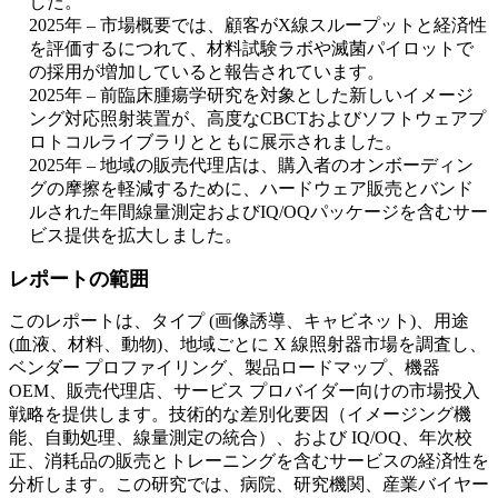
した。
2025年 – 市場概要では、顧客がX線スループットと経済性
を評価するにつれて、材料試験ラボや滅菌パイロットで
の採用が増加していると報告されています。
2025年 – 前臨床腫瘍学研究を対象とした新しいイメージ
ング対応照射装置が、高度なCBCTおよびソフトウェアプ
ロトコルライブラリとともに展示されました。
2025年 – 地域の販売代理店は、購入者のオンボーディン
グの摩擦を軽減するために、ハードウェア販売とバンド
ルされた年間線量測定およびIQ/OQパッケージを含むサー
ビス提供を拡大しました。
レポートの範囲
このレポートは、タイプ (画像誘導、キャビネット)、用途
(血液、材料、動物)、地域ごとに X 線照射器市場を調査し、
ベンダー プロファイリング、製品ロードマップ、機器
OEM、販売代理店、サービス プロバイダー向けの市場投入
戦略を提供します。技術的な差別化要因（イメージング機
能、自動処理、線量測定の統合）、および IQ/OQ、年次校
正、消耗品の販売とトレーニングを含むサービスの経済性を
分析します。この研究では、病院、研究機関、産業バイヤー