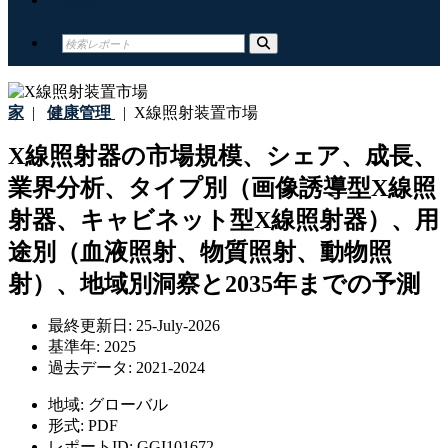
家
|
健康管理
|
X線照射装置市場
X線照射器の市場規模、シェア、成長、
業界分析、タイプ別（画像誘導型X線照
射器、キャビネット型X線照射器）、用
途別（血液照射、物質照射、動物照
射）、地域別洞察と2035年までの予測
最終更新日:
25-July-2026
基準年:
2025
過去データ:
2021-2024
地域:
グローバル
形式:
PDF
レポートID:
GGI101672