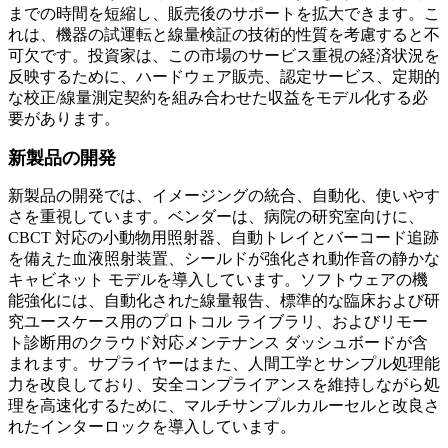
までの時間を短縮し、販売後のサポートを拡大できます。こ
れは、機器の試運転と線量検証の技術的性質を考慮すると不
可欠です。投資家は、この市場のサービス重視の経済状況を
反映するために、ハードウェア販売、認定サービス、定期的
な校正/線量測定契約を組み合わせた収益をモデル化する必
要があります。
新製品の開発
新製品の開発では、イメージングの統合、自動化、使いやす
さを重視しています。ベンダーは、病院の研究室向けに、
CBCT 対応の小動物用照射器、自動トレイとバーコード追跡
を備えた血液照射装置、シールドが強化され動作音の静かな
キャビネット モデルを導入しています。ソフトウェアの機
能強化には、自動化された線量報告、標準的な臨床および研
究ユースケース用のプロトコル ライブラリ、およびリモー
ト診断用のクラウド対応メンテナンス ダッシュボードが含
まれます。サプライヤーはまた、人間工学とサンプル処理能
力を改良しており、安全コンプライアンスを維持しながら処
理を高速化するために、マルチサンプルカルーセルと改良さ
れたインターロックを導入しています。