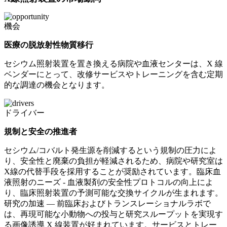
機会
医療の脱放射性物質移行
セシウム照射装置を置き換える病院や血液センターは、X 線
ベンダーにとって、改修サービスやトレーニングを含む定期
的な調達の機会となります。
ドライバー
規制と安全の推進者
セシウム/コバルト発生源を削減するという規制の圧力によ
り、安全性と廃棄の負担が軽減されるため、病院や研究室は
X線の代替手段を採用することが奨励されています。臨床血
液照射のニーズ - 血液製剤の安全性プロトコルの向上によ
り、臨床照射装置の予測可能な交換サイクルが生まれます。
研究の加速 — 前臨床およびトランスレーショナルラボで
は、再現可能な小動物への投与と研究スループットを実現す
る画像誘導 X 線装置が好まれています。サービスとトレー