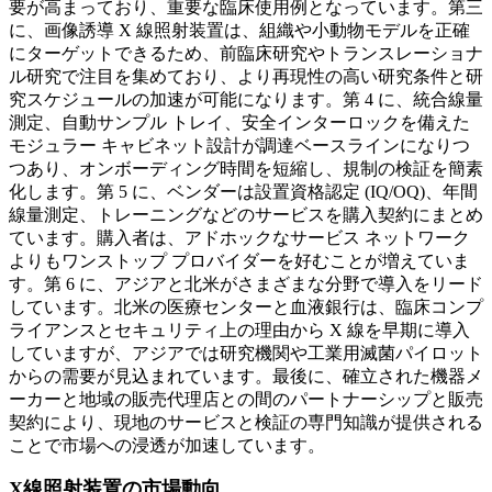
要が高まっており、重要な臨床使用例となっています。第三
に、画像誘導 X 線照射装置は、組織や小動物モデルを正確
にターゲットできるため、前臨床研究やトランスレーショナ
ル研究で注目を集めており、より再現性の高い研究条件と研
究スケジュールの加速が可能になります。第 4 に、統合線量
測定、自動サンプル トレイ、安全インターロックを備えた
モジュラー キャビネット設計が調達ベースラインになりつ
つあり、オンボーディング時間を短縮し、規制の検証を簡素
化します。第 5 に、ベンダーは設置資格認定 (IQ/OQ)、年間
線量測定、トレーニングなどのサービスを購入契約にまとめ
ています。購入者は、アドホックなサービス ネットワーク
よりもワンストップ プロバイダーを好むことが増えていま
す。第 6 に、アジアと北米がさまざまな分野で導入をリード
しています。北米の医療センターと血液銀行は、臨床コンプ
ライアンスとセキュリティ上の理由から X 線を早期に導入
していますが、アジアでは研究機関や工業用滅菌パイロット
からの需要が見込まれています。最後に、確立された機器メ
ーカーと地域の販売代理店との間のパートナーシップと販売
契約により、現地のサービスと検証の専門知識が提供される
ことで市場への浸透が加速しています。
X線照射装置の市場動向