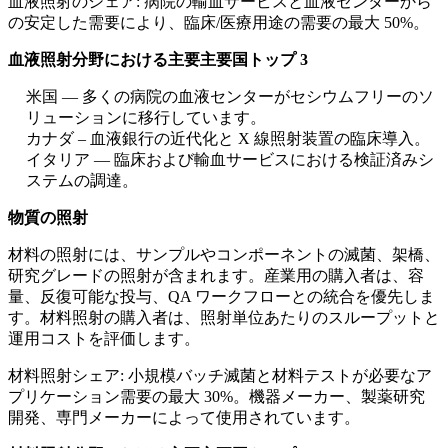
血液照射のシェア: 病院の輸血サービスと血液センターから
の安定した需要により、臨床/医療用途の需要の最大 50%。
血液照射分野における主要主要国トップ 3
米国 — 多くの病院の血液センターがセシウムフリーのソ
リューションに移行しています。
カナダ – 血液銀行の近代化と X 線照射装置の臨床導入。
イタリア — 臨床および輸血サービスにおける検証済みシ
ステムの調達。
物質の照射
材料の照射には、サンプルやコンポーネントの滅菌、架橋、
研究グレードの照射が含まれます。産業用の購入者は、容
量、反復可能な投与、QA ワークフローとの統合を優先しま
す。材料照射の購入者は、照射単位あたりのスループットと
運用コストを評価します。
材料照射シェア: 小規模バッチ滅菌と材料テストが必要なア
プリケーション需要の最大 30%。機器メーカー、製薬研究
開発、専門メーカーによって使用されています。