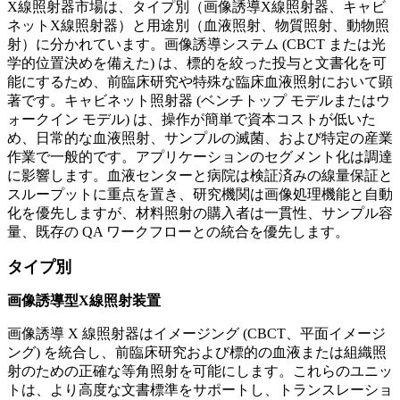
X線照射器市場は、タイプ別（画像誘導X線照射器、キャビ
ネットX線照射器）と用途別（血液照射、物質照射、動物照
射）に分かれています。画像誘導システム (CBCT または光
学的位置決めを備えた) は、標的を絞った投与と文書化を可
能にするため、前臨床研究や特殊な臨床血液照射において顕
著です。キャビネット照射器 (ベンチトップ モデルまたはウ
ォークイン モデル) は、操作が簡単で資本コストが低いた
め、日常的な血液照射、サンプルの滅菌、および特定の産業
作業で一般的です。アプリケーションのセグメント化は調達
に影響します。血液センターと病院は検証済みの線量保証と
スループットに重点を置き、研究機関は画像処理機能と自動
化を優先しますが、材料照射の購入者は一貫性、サンプル容
量、既存の QA ワークフローとの統合を優先します。
タイプ別
画像誘導型X線照射装置
画像誘導 X 線照射器はイメージング (CBCT、平面イメージ
ング) を統合し、前臨床研究および標的の血液または組織照
射のための正確な等角照射を可能にします。これらのユニッ
トは、より高度な文書標準をサポートし、トランスレーショ