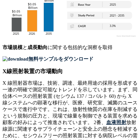
市場規模
と
成長動向
に関する包括的な洞察を取得
無料サンプルをダウンロード
X線照射装置の市場動向
X 線照射器市場は、技術、調達、最終用途の採用を形成する
一連の明確で測定可能なトレンドを示しています。まず、同
位体ベースの照射装置 (セシウム 137 / コバルト 60) から X
線システムへの顕著な移行が、医療、研究室、滅菌のユース
ケースで進行中です。これは、放射性物質の在庫を削減する
という規制の圧力と、現場で線量を制御できる装置を求める
顧客の好みによって推進されています。 2番、
血液照射
放射
線源に関連するサプライチェーンと安全上の懸念を軽減する
ために、セシウムフリーの照射装置に対する病院レベルの需