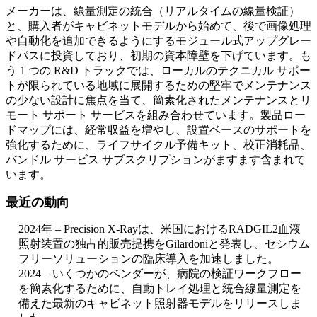
メーカーは、線量測定の統合（リアルタイムの線量検証）
と、購入者がキャビネットモデルから始めて、後で画像処理
や自動化を追加できるようにするモジュール式アップグレー
ドパスに投資しており、初期の資本障壁を下げています。も
う 1 つの R&D トラックでは、ローカルのテクニカル サポー
トが限られている地域に展開するための堅牢でメンテナンス
の少ない設計に焦点を当て、簡素化されたメンテナンスとリ
モート サポート サービスを組み合わせています。製品ロー
ドマップには、経常収益を増やし、設置ベースのサポートを
強化するために、ライフサイクル予備キット、校正消耗品、
バンドル サービス サブスクリプションがますます含まれて
います。
最近の動向
2024年 – Precision X-Rayは、米国におけるRADGIL2血液
照射装置の独占的販売提携をGilardoniと発表し、セシウム
フリーソリューションの臨床導入を加速しました。
2024 – いくつかのベンダーが、病院の検証ワークフロー
を簡素化するために、自動トレイ処理と統合線量測定を
備えた最新のキャビネット照射器モデルをリリースしま