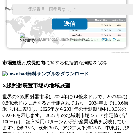
送信
USD 0.021 Bn
42%
USD 0.015 Bn
30%
USD 0.011 Bn
22%
お客様の個人情報の完全な機密保持をお約束いたします.
プライバシー
USD 0.003 Bn
6%
市場規模
と
成長動向
に関する包括的な洞察を取得
無料サンプルをダウンロード
X線照射装置市場の地域展望
世界のX線照射器市場は2024年に0.4億米ドルで、2025年には
0.5億米ドルに達すると予測されており、2034年までに0.6億
米ドルに増加し、2025年から2034年の予測期間中に3.3%の
CAGRを示します。 2025 年の地域別市場シェア推定値 (合計
100%) は、臨床採用パターンと研究/産業活動を反映してい
ます: 北米 35%、欧州 30%、アジア太平洋 25%、中東および