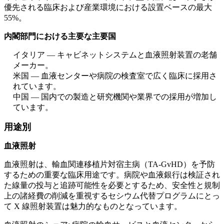
優先される臨床および産業環境における設置ベースの最大
55%。
内閣部門における主要な主要国
イタリア — キャビネットシステムと血液照射装置の老舗
メーカー。
米国 — 血液センターや病院の検査室で広く臨床に採用さ
れています。
中国 — 国内での製造と研究機関や業界での採用が増加し
ています。
用途別
血液照射
血液照射は、輸血関連移植片対宿主病（TA-GvHD）を予防
するための重要な臨床用途です。病院や血液銀行は検証され
た線量の投与と追跡可能性を必要とするため、安全性と規制
上の諸経費の削減を重視するセシウム代替プログラムにとっ
て X 線照射装置は魅力的なものとなっています。