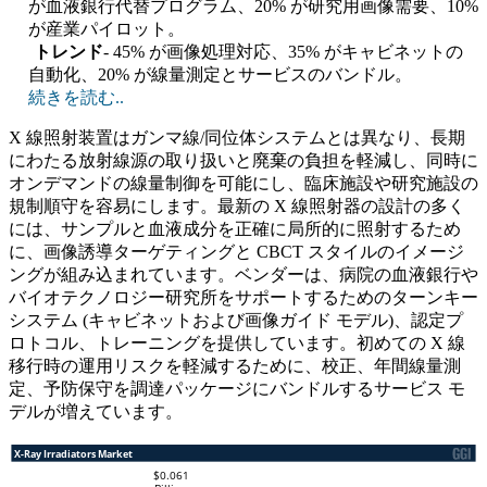
が血液銀行代替プログラム、20% が研究用画像需要、10%
が産業パイロット。
トレンド
- 45% が画像処理対応、35% がキャビネットの
自動化、20% が線量測定とサービスのバンドル。
続きを読む..
X 線照射装置はガンマ線/同位体システムとは異なり、長期
にわたる放射線源の取り扱いと廃棄の負担を軽減し、同時に
オンデマンドの線量制御を可能にし、臨床施設や研究施設の
規制順守を容易にします。最新の X 線照射器の設計の多く
には、サンプルと血液成分を正確に局所的に照射するため
に、画像誘導ターゲティングと CBCT スタイルのイメージ
ングが組み込まれています。ベンダーは、病院の血液銀行や
バイオテクノロジー研究所をサポートするためのターンキー
システム (キャビネットおよび画像ガイド モデル)、認定プ
ロトコル、トレーニングを提供しています。初めての X 線
移行時の運用リスクを軽減するために、校正、年間線量測
定、予防保守を調達パッケージにバンドルするサービス モ
デルが増えています。