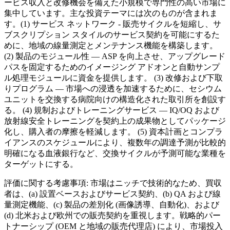
ービス収入と改修機会を備えた小規模で専門性の高い市場に
集中しています。主な投資テーマには次のものが含まれま
す。(1) サービス ネットワーク - 販売サイクルを短縮し、サ
ブスクリプション スタイルのサービス契約を可能にするた
めに、地域の線量測定とメンテナンス機能を構築します。
(2) 製品のモジュール性 — ASP を向上させ、アップグレード
パスを固定するためのイメージング アドオンと自動サンプ
ル処理モジュールに資金を提供します。 (3) 改修および下取
りプログラム — 市場への浸透を加速するために、セシウム
ユニットを交換する病院向けの構造化された取引所を創設す
る。 (4) 規制およびトレーニングサービス — IQ/OQ および
放射線安全トレーニングを契約上の成果物としてパッケージ
化し、購入者の摩擦を軽減します。 (5) 資本計画とコンプラ
イアンスのスケジュールにより、複数年の調達予測が比較的
明確になる血液銀行など、交換サイクルが予測可能な業種を
ターゲットにする。
評価に関する考慮事項: 市場はニッチで技術的なため、買収
者は、(a) 設置ベースおよびサービス契約、(b) QA および線
量測定機能、(c) 製品の差別化 (画像誘導、自動化)、および
(d) 北米および欧州での販売契約を重視します。戦略的パー
トナーシップ (OEM と地域の販売代理店) により、市場投入