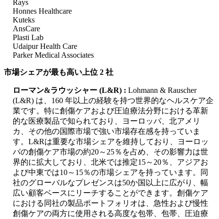
Rays
Honnes Healthcare
Kuteks
AnsCare
Plasti Lab
Udaipur Health Care
Parker Medical Associates
市場シェアが最も高い上位 2 社
ローマン&ラウッシャー (L&R) :
Lohmann & Rauscher
(L&R) は、160 年以上の経験を持つ世界的なヘルスケア企
業です。特に創傷ケアおよび圧迫療法分野における革新
的な医療製品で知られており、ヨーロッパ、北アメリ
カ、その他の国際市場で強い市場存在感を持っていま
す。L&Rは重要な市場シェアを維持しており、ヨーロッ
パの創傷ケア市場の約20～25％を占め、その影響力は世
界的に拡大しており、北米では推定15～20％、アジアお
よび中東では10～15％の市場シェアを持っています。同
社のグローバルなプレゼンスは50か国以上に広がり、幅
広い顧客ベースにリーチすることができます。創傷ケア
における同社の製品ポートフォリオは、急性および慢性
創傷ケアの両方に使用される高度な包帯、包帯、圧迫療