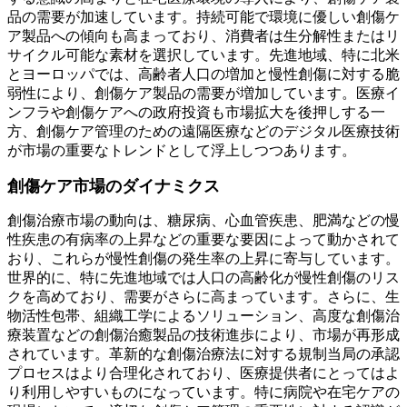
品の需要が加速しています。持続可能で環境に優しい創傷ケ
ア製品への傾向も高まっており、消費者は生分解性またはリ
サイクル可能な素材を選択しています。先進地域、特に北米
とヨーロッパでは、高齢者人口の増加と慢性創傷に対する脆
弱性により、創傷ケア製品の需要が増加しています。医療イ
ンフラや創傷ケアへの政府投資も市場拡大を後押しする一
方、創傷ケア管理のための遠隔医療などのデジタル医療技術
が市場の重要なトレンドとして浮上しつつあります。
創傷ケア市場のダイナミクス
創傷治療市場の動向は、糖尿病、心血管疾患、肥満などの慢
性疾患の有病率の上昇などの重要な要因によって動かされて
おり、これらが慢性創傷の発生率の上昇に寄与しています。
世界的に、特に先進地域では人口の高齢化が慢性創傷のリス
クを高めており、需要がさらに高まっています。さらに、生
物活性包帯、組織工学によるソリューション、高度な創傷治
療装置などの創傷治癒製品の技術進歩により、市場が再形成
されています。革新的な創傷治療法に対する規制当局の承認
プロセスはより合理化されており、医療提供者にとってはよ
り利用しやすいものになっています。特に病院や在宅ケアの