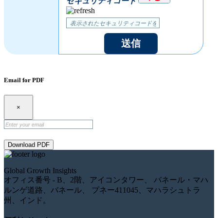
セキュリティコード
送信
Email for PDF
×
Download PDF
Global Growth Insights
オフィス番号 - B、2階、アイコンタワー、 バネール・マハ
ルンゲ道路、バネール、 プネー411045、マハラシュトラ
州、インド。