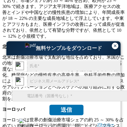
ており、市場シェアの約 35 ～ 40% を占め、欧州が 25 ～
30% で続きます。アジア太平洋地域は、医療アクセスの改
善とインドや中国などの慢性疾患の増加により、年間成長率
が 18 ～ 22% の主要な成長地域として浮上しています。中東
とアフリカもまた、医療インフラの改善によって成長が促進
されており、依然として有望な分野ですが、依然として 10
～ 12% と小規模です。
×
北米
無料サンプルをダウンロード
北米は創傷治療市場で支配的な地位を占めており、米国がこ
の地域のシェアの約 80% を占めています。米国における高
度な創傷治療ソリューションに対する需要は、人口の高齢
化、糖尿病などの慢性疾患の高発生率、外科手術件数の増加
により、毎年10～15%増加すると予測されています。ヘルス
ケアのイノベーションとヘルスケアへの取り組みに対する政
府の資金提供への焦点も、この地域の市場の成長に重要な役
割を果たしています。
送信
ヨーロッパ
ヨーロッパは世界の創傷治療市場シェアの約 25 ～ 30% を占
お客様の個人情報の完全な機密保持をお約束いたします.
プライバシー
めています。ヨーロッパの市場は、特にドイツ、フランス、