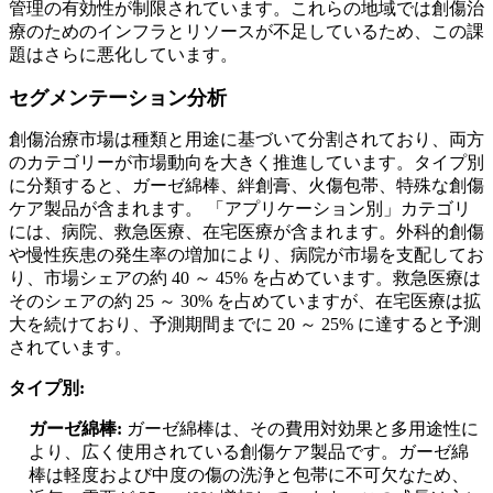
管理の有効性が制限されています。これらの地域では創傷治
療のためのインフラとリソースが不足しているため、この課
題はさらに悪化しています。
セグメンテーション分析
創傷治療市場は種類と用途に基づいて分割されており、両方
のカテゴリーが市場動向を大きく推進しています。タイプ別
に分類すると、ガーゼ綿棒、絆創膏、火傷包帯、特殊な創傷
ケア製品が含まれます。 「アプリケーション別」カテゴリ
には、病院、救急医療、在宅医療が含まれます。外科的創傷
や慢性疾患の発生率の増加により、病院が市場を支配してお
り、市場シェアの約 40 ～ 45% を占めています。救急医療は
そのシェアの約 25 ～ 30% を占めていますが、在宅医療は拡
大を続けており、予測期間までに 20 ～ 25% に達すると予測
されています。
タイプ別:
ガーゼ綿棒:
ガーゼ綿棒は、その費用対効果と多用途性に
より、広く使用されている創傷ケア製品です。ガーゼ綿
棒は軽度および中度の傷の洗浄と包帯に不可欠なため、