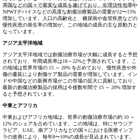
英国などの国々で着実な成長を遂げており、生理活性包帯や
NPWTデバイスなどの高度な創傷治療製品の需要が12〜15%
増加しています。人口の高齢化と、糖尿病や血管疾患などの
慢性疾患の発生率の増加が、この地域の成長の主な原動力と
なっています。
アジア太平洋地域
アジア太平洋地域では創傷治療市場が大幅に成長すると予想
されており、年間成長率は18～22%と予測されています。こ
の地域は世界市場の 15 ～ 20% を占めており、慢性疾患や外
傷の蔓延により創傷ケア製品の需要が増加しています。イン
ドや中国などの新興市場がこの市場の拡大に貢献しており、
最新の創傷治療製品の採用は今後数年間で 15 ～ 20% 増加す
ると予想されています。
中東とアフリカ
中東およびアフリカ地域は、世界の創傷治療市場の約 10 ～
12% のシェアを占めています。この地域は、特にサウジア
ラビア、UAE、南アフリカなどの国々における医療インフ
ラの改善により、毎年8〜10%の成長が見込まれています。