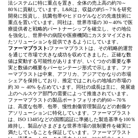
法システムに特に重点を置き、全体の売上高の約70～
80％に貢献しています。L&Rは、収益の約5～7％を研究
開発に投資し、抗菌包帯やヒドロゲルなどの先進技術に
重点を置いています。同社は、世界市場の 30～40% で医
療提供者と戦略的パートナーシップを確立し、その地位
を強化し、世界中の病院や医療機関にカスタマイズされ
たソリューションを提供できるようにしています。
ファーマプラスト:
ファーマプラストは、その戦略的運営
を通じて市場で大きな成功を収めてきました。正確な数
値は変動する可能性がありますが、いくつかの重要な事
実と数値の概要をパーセンテージ形式で示します。ファ
ーマプラストは中東、アフリカ、アジアでかなりの市場
シェアを保持しており、推定ではこれらの地域の市場の
約 30 ～ 40% を占めています。同社の成長は主に、発展途
上のヘルスケア部門の需要によって推進されています。
ファーマプラストの製品ポートフォリオの約60～70％
は、高度な包帯、包帯、慢性創傷管理製品などの創傷ケ
アソリューションに特化しています。ファーマプラスト
は、ISO 13485などの国際認証に準拠した製造基準を100％
維持し、製品がさまざまな世界市場の規制要件を確実に
満たしていることを保証しています。ファーマプラスト