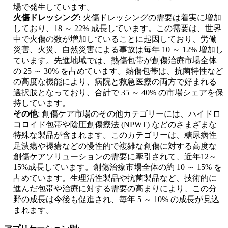
場で発生しています。
火傷ドレッシング:
火傷ドレッシングの需要は着実に増加
しており、18 ～ 22% 成長しています。この需要は、世界
中で火傷の数が増加していることに起因しており、労働
災害、火災、自然災害による事故は毎年 10 ～ 12% 増加し
ています。先進地域では、熱傷包帯が創傷治療市場全体
の 25 ～ 30% を占めています。熱傷包帯は、抗菌特性など
の高度な機能により、病院と救急医療の両方で好まれる
選択肢となっており、合計で 35 ～ 40% の市場シェアを保
持しています。
その他
: 創傷ケア市場のその他カテゴリーには、ハイドロ
コロイド包帯や陰圧創傷療法 (NPWT) などのさまざまな
特殊な製品が含まれます。このカテゴリーは、糖尿病性
足潰瘍や褥瘡などの慢性的で複雑な創傷に対する高度な
創傷ケアソリューションの需要に牽引されて、近年12～
15%成長しています。創傷治療市場全体の約 10 ～ 15% を
占めています。生理活性製品や抗菌製品など、技術的に
進んだ包帯や治療に対する需要の高まりにより、この分
野の成長は今後も促進され、毎年 5 ～ 10% の成長が見込
まれます。