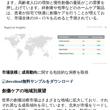
ます。高齢者人口の増加と慢性創傷の蔓延がこの需要を
押し上げています。絆創膏や包帯などのホームケア製品
は、患者が自宅で快適に創傷ケアを行うことが増えてお
り、市場全体の10～15％を占めると予測されている。
XX
XX%
XX
XX%
XX
XX%
XX
XX%
市場規模
と
成長動向
に関する包括的な洞察を取得
無料サンプルをダウンロード
創傷ケアの地域別展望
世界の創傷治療市場はさまざまな地域に拡大しており、それ
ぞれ異なる成長傾向を示しています。北米が市場をリードし