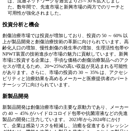
は、流通ネットワークを過去より25～30％拡大しまし
た。数年間で、先進市場と新興市場の両方でのリーチと
可用性が強化されました。
投資分析と機会
創傷治療市場では投資が増加しており、投資の 50 ～ 60% 以
上が製品開発と創傷治療技術の革新に向けられています。高
齢化人口の増加、慢性創傷の発生率の増加、生理活性包帯や
NPWT装置の技術進歩が市場の魅力に貢献しています。新興
市場に投資する企業は、手頃な価格の創傷治療製品へのアク
セスが増えるため、20〜25%の高い収益が見込まれる可能性
があります。さらに、市場の投資の 30 ～ 35% は、アクセシ
ビリティと治療効果を高めるメーカーと医療提供者のパート
ナーシップに向けられています。
新製品開発
新製品開発は創傷治療市場の主要な原動力であり、メーカー
の 40 ～ 45% がハイドロコロイド包帯や抗菌溶液などの先進
製品の開発に注力しています。 2023年から2024年にかけ
て、企業は感染リスクを軽減し、治癒を促進するドレッシン