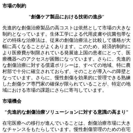
市場の制約
"
創傷ケア製品における技術の進歩
"
先進的な創傷治療製品の高コストは依然として市場の大きな
制約となっています。生体工学による代用皮膚や抗菌包帯な
どの特殊な治療法は、従来の創傷治療法と比較して価格が大
幅に高くなることがよくあります。このため、経済的制約に
より医療費が制限されている発展途上国の患者にとって、医
療機器へのアクセスが困難になっています。さらに、先進的
な創傷治療に対する償還ポリシーは、すべての地域、特に農
村部で十分に確立されておらず、そのことが導入への障壁と
なっています。さらに、慢性創傷を効果的に管理できる熟練
した創傷ケア専門家の確保が限られていることが、特定の地
域における市場の課題にさらに寄与しています。
市場機会
"先進的な創傷治療ソリューションに対する意識の高まり"
在宅医療への移行が進んでいることは、創傷治療市場に大き
なチャンスをもたらしています。慢性創傷管理のための在宅