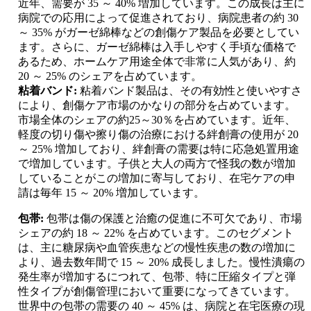
近年、需要が 35 ～ 40% 増加しています。この成長は主に
病院での応用によって促進されており、病院患者の約 30
～ 35% がガーゼ綿棒などの創傷ケア製品を必要としてい
ます。さらに、ガーゼ綿棒は入手しやすく手頃な価格で
あるため、ホームケア用途全体で非常に人気があり、約
20 ～ 25% のシェアを占めています。
粘着バンド:
粘着バンド製品は、その有効性と使いやすさ
により、創傷ケア市場のかなりの部分を占めています。
市場全体のシェアの約25～30％を占めています。近年、
軽度の切り傷や擦り傷の治療における絆創膏の使用が 20
～ 25% 増加しており、絆創膏の需要は特に応急処置用途
で増加しています。子供と大人の両方で怪我の数が増加
していることがこの増加に寄与しており、在宅ケアの申
請は毎年 15 ～ 20% 増加しています。
包帯:
包帯は傷の保護と治癒の促進に不可欠であり、市場
シェアの約 18 ～ 22% を占めています。このセグメント
は、主に糖尿病や血管疾患などの慢性疾患の数の増加に
より、過去数年間で 15 ～ 20% 成長しました。慢性潰瘍の
発生率が増加するにつれて、包帯、特に圧縮タイプと弾
性タイプが創傷管理において重要になってきています。
世界中の包帯の需要の 40 ～ 45% は、病院と在宅医療の現