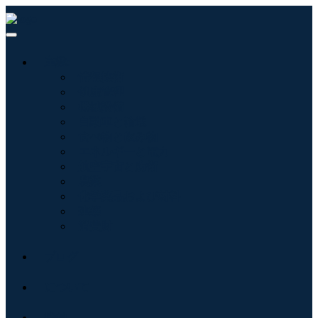
産業:
情報技術
健康管理
機械設備
自動車と輸送
食べ物と飲み物
エネルギーと電力
航空宇宙と防衛
農業
化学薬品および材料
建築
消費財
ブログ
について
接触