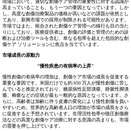
現場において、適切な創傷ケア管理の重要性に対する認識が
高まっていることも、もう一つの要因となっています。しか
し、高度な創傷治療製品の価格が高いなどの課題が依然とし
てあり、新興市場での採用が制限される可能性があります。
市場ではまた、統合された創傷ケア管理への移行も目の当た
りにしており、医療提供者は、創傷の評価と管理のための診
断および治療ツールを含む、単なる包帯を超えた包括的な創
傷ケア ソリューションに焦点を当てています。
市場成長の原動力
"慢性疾患の有病率の上昇"
慢性創傷の有病率の増加は、創傷ケア市場の成長を促進する
重要な要因です。米国だけでも約 650 万人が慢性創傷に苦し
んでいると推定されており、糖尿病性足部潰瘍、静脈性脚潰
瘍、褥瘡などの症状が最も一般的な原因となっています。さ
らに、高齢者は加齢に伴う皮膚の変化により慢性創傷を負い
やすいため、世界的な高齢者人口の増加が市場の成長をさら
に促進すると予想されています。生理活性包帯や陰圧創傷療
法などの高度な創傷ケア治療に対する意識の高まりも、市場
の需要を押し上げています。