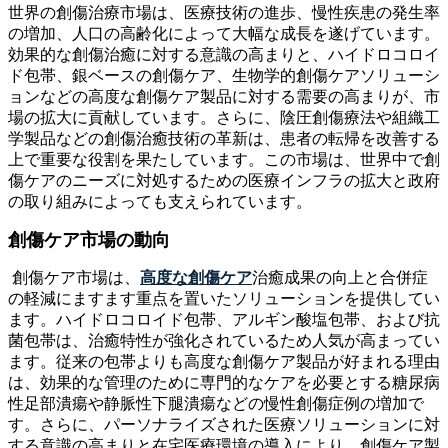
世界の創傷治療市場は、医療技術の進歩、慢性疾患の発生率
の増加、人口の高齢化によって大幅な成長を遂げています。
効果的な創傷治癒に対する意識の高まりと、ハイドロコロイ
ド包帯、銀ベースの創傷ケア、生物学的創傷ケアソリューシ
ョンなどの高度な創傷ケア製品に対する需要の高まりが、市
場の拡大に貢献しています。さらに、陰圧創傷療法や組織工
学製品などの創傷治癒技術の革新は、患者の転帰を改善する
上で重要な役割を果たしています。この市場は、世界中で創
傷ケアのニーズに対処するための医療インフラの拡大と政府
の取り組みによっても支えられています。
創傷ケア市場の動向
創傷ケア市場は、
高度な創傷ケア
治癒成果の向上と合併症
の軽減にますます重点を置いたソリューションを提供してい
ます。ハイドロコロイド包帯、アルギン酸塩包帯、および抗
菌包帯は、治癒特性が強化されているため人気が高まってい
ます。従来の包帯よりも高度な創傷ケア製品が好まれる理由
は、効果的な管理のために専門的なケアを必要とする糖尿病
性足部潰瘍や静脈性下腿潰瘍などの慢性創傷症例の増加で
す。さらに、パーソナライズされた医療ソリューションに対
する意識の高まりと在宅医療環境の導入により、創傷ケア製