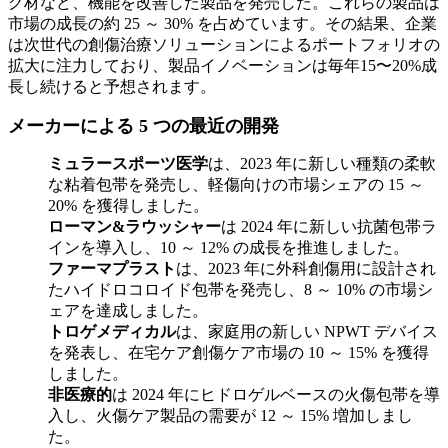
グ材など、機能を改善した製品を発売した。これらの製品は
市場の成長の約 25 ～ 30% を占めています。その結果、企業
は次世代の創傷治療ソリューションによるポートフォリオの
拡大に注力しており、製品イノベーションは毎年15〜20%成
長し続けると予想されます。
メーカーによる 5 つの最近の開発
ミュラースポーツ医学
は、2023 年に新しい種類の柔軟
な粘着包帯を発売し、軽傷向けの市場シェアの 15 ～
20% を獲得しました。
ローマン&ラウッシャー
は 2024 年に新しい抗菌包帯ラ
インを導入し、10 ～ 12% の成長を推進しました。
ファーマプラスト
は、2023 年に外科創傷用に設計され
たハイドロコロイド包帯を発売し、8 ～ 10% の市場シ
ェアを達成しました。
トロゲメディカル
は、家庭用の新しい NPWT デバイス
を発表し、在宅ケア創傷ケア市場の 10 ～ 15% を獲得
しました。
非医療的
は 2024 年にヒドロゲルベースの火傷包帯を導
入し、火傷ケア製品の需要が 12 ～ 15% 増加しまし
た。