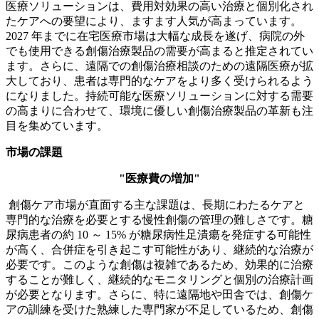
医療ソリューションは、費用対効果の高い治療と個別化され
たケアへの要望により、ますます人気が高まっています。
2027 年までに在宅医療市場は大幅な成長を遂げ、病院の外
でも使用できる創傷治療製品の需要が高まると推定されてい
ます。さらに、遠隔での創傷治療相談のための遠隔医療が拡
大しており、患者は専門的なケアをより多く受けられるよう
になりました。持続可能な医療ソリューションに対する需要
の高まりに合わせて、環境に優しい創傷治療製品の革新も注
目を集めています。
市場の課題
"医療費の増加"
創傷ケア市場が直面する主な課題は、長期にわたるケアと
専門的な治療を必要とする慢性創傷の管理の難しさです。糖
尿病患者の約 10 ～ 15% が糖尿病性足潰瘍を発症する可能性
が高く、合併症を引き起こす可能性があり、継続的な治療が
必要です。このような創傷は複雑であるため、効果的に治療
することが難しく、継続的なモニタリングと個別の治療計画
が必要となります。さらに、特に遠隔地や田舎では、創傷ケ
アの訓練を受けた熟練した専門家が不足しているため、創傷