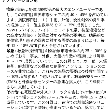
アプリケーション別:
病院 :
病院は創傷治療製品の最大のエンドユーザーであ
り、この部門は世界市場シェアの約 40 ～ 45% を占めてい
ます。病院部門は、主に手術、外傷、慢性創傷の発生率
の増加により、過去数年間で 20 ～ 25% 成長しました。
NPWT デバイス、ハイドロコロイド包帯、抗菌溶液など
の高度な創傷ケア製品に対する病院の要件は、効果的な
創傷管理と患者の回復に対する需要の高まりにより、毎
年 15 ～ 18% 増加すると予想されています。
緊急 :
救急医療部門は創傷治療市場全体の約 25 ～ 30% を
占めており、事故、外傷、火傷の件数の増加により毎年
10 ～ 12% 成長しています。この分野では、ガーゼ、火傷
包帯、絆創膏などの迅速な創傷ケア ソリューションのニ
ーズが非常に高く、これらの製品の需要は今後数年間で 8
～ 10% 増加すると予想されています。救急医療サービス
(EMS) と外傷治療センターの急速な拡大が、この成長に
さらに貢献しています。
その他:
在宅医療や外来クリニックを含むその他のセグメ
ントは市場シェアの約 20 ～ 25% を占め、毎年 15 ～ 20%
成長しています。この分野は、在宅での創傷治療ソリュ
ーションに対する嗜好が高まっているため、拡大してい