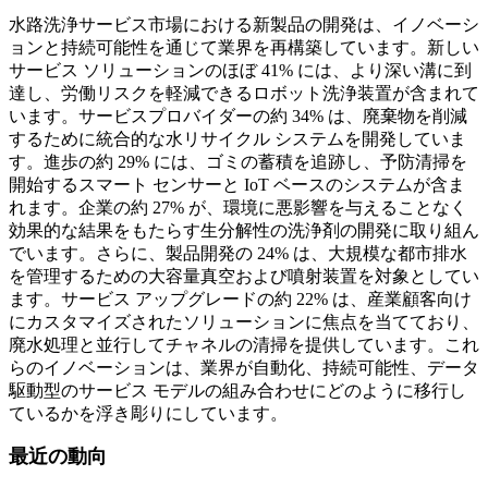
水路洗浄サービス市場における新製品の開発は、イノベーシ
ョンと持続可能性を通じて業界を再構築しています。新しい
サービス ソリューションのほぼ 41% には、より深い溝に到
達し、労働リスクを軽減できるロボット洗浄装置が含まれて
います。サービスプロバイダーの約 34% は、廃棄物を削減
するために統合的な水リサイクル システムを開発していま
す。進歩の約 29% には、ゴミの蓄積を追跡し、予防清掃を
開始するスマート センサーと IoT ベースのシステムが含ま
れます。企業の約 27% が、環境に悪影響を与えることなく
効果的な結果をもたらす生分解性の洗浄剤の開発に取り組ん
でいます。さらに、製品開発の 24% は、大規模な都市排水
を管理するための大容量真空および噴射装置を対象としてい
ます。サービス アップグレードの約 22% は、産業顧客向け
にカスタマイズされたソリューションに焦点を当てており、
廃水処理と並行してチャネルの清掃を提供しています。これ
らのイノベーションは、業界が自動化、持続可能性、データ
駆動型のサービス モデルの組み合わせにどのように移行し
ているかを浮き彫りにしています。
最近の動向