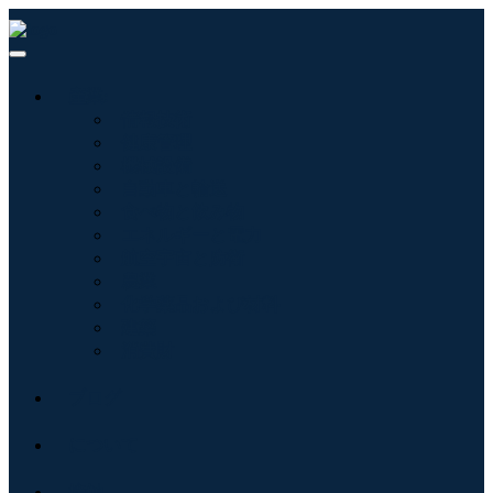
産業:
情報技術
健康管理
機械設備
自動車と輸送
食べ物と飲み物
エネルギーと電力
航空宇宙と防衛
農業
化学薬品および材料
建築
消費財
ブログ
について
接触