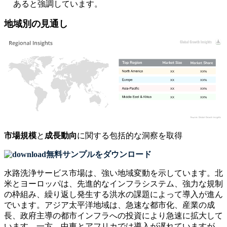
あると強調しています。
地域別の見通し
XX
XX%
XX
XX%
XX
XX%
XX
XX%
市場規模
と
成長動向
に関する包括的な洞察を取得
無料サンプルをダウンロード
水路洗浄サービス市場は、強い地域変動を示しています。北
米とヨーロッパは、先進的なインフラシステム、強力な規制
の枠組み、繰り返し発生する洪水の課題によって導入が進ん
でいます。アジア太平洋地域は、急速な都市化、産業の成
長、政府主導の都市インフラへの投資により急速に拡大して
います。一方、中東とアフリカでは導入が遅れていますが、