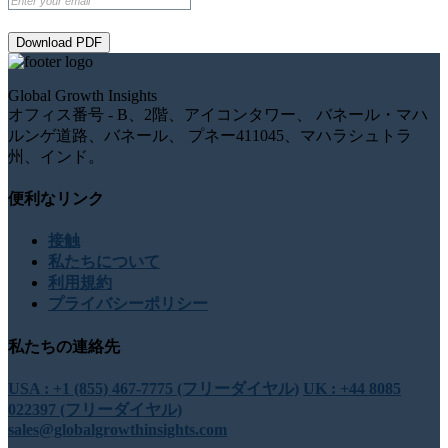
Download PDF
Global Growth Insights
オフィス番号 - B、2階、アイコンタワー、 バネール・マハ
ルンゲ道路、バネール、 プネー411045、マハラシュトラ
州、インド。
便利なリンク
接触
私たちについて
利用規約
プライバシーポリシー
私たちの連絡先
USA : +1 (855) 467-7775 (フリーダイヤル)
UK : +44 8085
022397 (フリーダイヤル)
sales@globalgrowthinsights.com