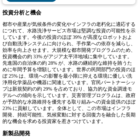
投資分析と機会
都市や産業が気候条件の変化やインフラの老朽化に適応する
につれて、水路洗浄サービス市場は堅調な投資の可能性を示
しています。今後の投資のほぼ 39% が高度なロボットおよ
び自動洗浄システムに向けられ、手作業への依存を減らし、
効率を向上させます。大規模な都市開発プログラムのため、
投資機会の約 33% がアジア太平洋地域に集中しています。
先進国の自治体の約 28% が、水路の継続的な維持を賄うた
めに年間予算を増額しています。世界の民間部門の投資のほ
ぼ 25% は、環境への影響を最小限に抑える環境に優しい洗
浄用化学薬品や機器に関連しています。官民パートナーシッ
プは新規契約の約 29% を占めており、協力的な資金調達モ
デルへの傾向を示しています。災害管理プログラムは、政府
が予防的な水路維持を優先する取り組みへの資金提供のほぼ
23% に貢献しています。全体として、この市場はインフラ
開発、持続可能性、気候変動に対する回復力を融合した長期
的な機会を求める投資家を惹きつけています。
新製品開発