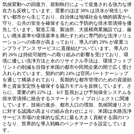
気候変動への回復力、規制執行によって促進される強力な潜
在力も反映しています。需要のほぼ 38% は洪水が発生しや
すい都市から生じており、自治体は地域社会を物的損害から
守り、公共の安全を確保するために予防的な排水管清掃を優
先しています。製造工場、製油所、大規模商業施設では、厳
しい廃水基準や環境基準を満たすために専門的な洗浄ソリュ
ーションへの依存が高まっており、導入の約 29% が産業コ
ンプライアンス サービスに直接結びついています。導入の
約 26% は持続可能性への取り組みの影響を受けており、環
境に優しい洗浄方法と水のリサイクル手法は、環境フットプ
リントの削減を目指す米国の都市や民間企業の間で広く受け
入れられています。契約の約 24% は官民パートナーシップ
を通じて構築されており、長期的な都市管理のための資源効
率と資金安定性を確保する協力モデルを反映しています。さ
らに、需要の約 22% は、IoT 監視および予知保全システムを
排水管清掃に統合するスマート シティ プロジェクトに関連
しています。技術の進歩、都市人口の増加、気候関連リスク
に対する認識の高まりの組み合わせにより、米国は水路洗浄
サービス市場の全体的な拡大に最も大きく貢献する国の1つ
となり、世界的な導入戦略のベンチマークを設定していま
す。