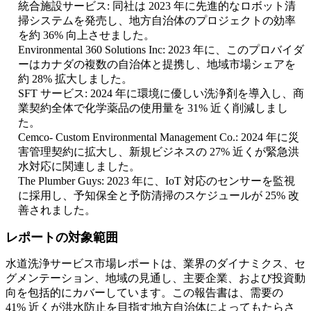
統合施設サービス: 同社は 2023 年に先進的なロボット清
掃システムを発売し、地方自治体のプロジェクトの効率
を約 36% 向上させました。
Environmental 360 Solutions Inc: 2023 年に、このプロバイダ
ーはカナダの複数の自治体と提携し、地域市場シェアを
約 28% 拡大しました。
SFT サービス: 2024 年に環境に優しい洗浄剤を導入し、商
業契約全体で化学薬品の使用量を 31% 近く削減しまし
た。
Cemco- Custom Environmental Management Co.: 2024 年に災
害管理契約に拡大し、新規ビジネスの 27% 近くが緊急洪
水対応に関連しました。
The Plumber Guys: 2023 年に、IoT 対応のセンサーを監視
に採用し、予知保全と予防清掃のスケジュールが 25% 改
善されました。
レポートの対象範囲
水道洗浄サービス市場レポートは、業界のダイナミクス、セ
グメンテーション、地域の見通し、主要企業、および投資動
向を包括的にカバーしています。この報告書は、需要の
41% 近くが洪水防止を目指す地方自治体によってもたらさ