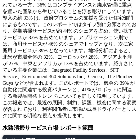
れている一方、36% はコンプライアンスと廃水管理に重点
を置いた産業から生じていることを浮き彫りにしています。
導入の約 33% は、政府プログラムの支援を受けた住宅部門
によるものです。このレポートではタイプ別に分類されてお
り、定期清掃サービスが約 44% のシェアを占め、使い捨て
サービスが 33% を占めています。アプリケーション別で
は、商用サービスが 46% のシェアでトップとなり、次に家
庭用サービスが 39% となっています。地域分析によると、
北米が市場全体の 32%、ヨーロッパが 28%、アジア太平洋
が 27%、中東とアフリカが 13% を占めています。紹介され
ている主要企業には、Integrated Facility Services、SFT
Service、Environment 360 Solutions Inc、Cemco、The Plumber
Guys などが含まれます。このレポートでは、機会の 39% が
自動化に関連する投資パターンと、41% がロボットに関連
する新製品開発トレンドについても詳しく説明しています。
この報道では、最近の展開、制約、課題、機会に関する洞察
が含まれており、利害関係者に市場の成長ドライバーとリス
クに関する明確な視点を提供します。
水路清掃サービス市場 レポート範囲