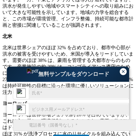
洪水が発生しやすい地域やスマートシティへの取り組みにお
いて大きな可能性を示しています。地域の力学を総合する
と、この市場が環境管理、インフラ整備、持続可能な都市計
画と密接に関連していることが強調されます。
北米
北米は世界シェアのほぼ 32% を占めており、都市中心部が
洪水の被害を受けやすいため、米国が導入をリードしていま
す。需要のほぼ 38% は、豪雨を管理する大都市からのもの
です。産業施設の約 29% は、コンプライアンス遵守のため
×
に清掃サービスに依存しています。カナダの自治体の約
無料サンプルをダウンロード
27% はメンテナンスに一貫した予算を割り当てており、25%
は持続可能性の目標に沿った環境に優しいソリューションに
注力しています。
ヨーロッパ
ヨーロッパは世界市場シェアの約 28% を占めていますが、
これは主に厳しい環境規制によるものです。需要の約 36%
はドイツ、フランス、英国から来ています。プロジェクトの
ほぼ 31% が洗浄プロセスに水のリサイクルを組み込んでい