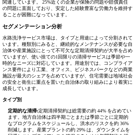
関連しています。 25%近くの企業が保険の問題や賠償責任
の問題に直面しており、安定した経験豊富な労働力を維持す
ることが困難になっています。
セグメンテーション分析
水路洗浄サービス市場は、タイプと用途によって分割されて
います。種類別にみると、継続的なメンテナンスが必要な自
治体や産業施設にとって不可欠な定期清掃契約が大半を占め
ていますが、使い捨ての1回限りの清掃サービスは季節や一
時的なニーズに対応しています。用途別では、コンプライア
ンス要件により工業、オフィス、ビジネスパークなどの商業
施設が最大のシェアを占めていますが、住宅需要は地域社会
の安全と衛生に重点を置いた自治体の取り組みにより着実に
成長しています。
タイプ別
定期的な清掃:
定期清掃契約は総需要の約 44% を占めてい
ます。地方自治体は四半期ごとまたは季節ごとに定期的
なプログラムをスケジュールし、洪水のリスクを約 36%
削減します。産業プラントの約 29% は、ダウンタイムを