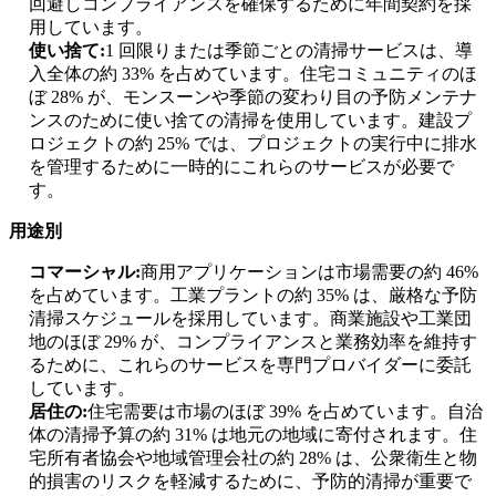
回避しコンプライアンスを確保するために年間契約を採
用しています。
使い捨て:
1 回限りまたは季節ごとの清掃サービスは、導
入全体の約 33% を占めています。住宅コミュニティのほ
ぼ 28% が、モンスーンや季節の変わり目の予防メンテナ
ンスのために使い捨ての清掃を使用しています。建設プ
ロジェクトの約 25% では、プロジェクトの実行中に排水
を管理するために一時的にこれらのサービスが必要で
す。
用途別
コマーシャル:
商用アプリケーションは市場需要の約 46%
を占めています。工業プラントの約 35% は、厳格な予防
清掃スケジュールを採用しています。商業施設や工業団
地のほぼ 29% が、コンプライアンスと業務効率を維持す
るために、これらのサービスを専門プロバイダーに委託
しています。
居住の:
住宅需要は市場のほぼ 39% を占めています。自治
体の清掃予算の約 31% は地元の地域に寄付されます。住
宅所有者協会や地域管理会社の約 28% は、公衆衛生と物
的損害のリスクを軽減するために、予防的清掃が重要で