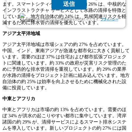
送信
ます。スマートシティへの取り組みの約 26% は、中核的な
インフラストラクチャ サービスとして水路の清掃を特徴と
しています。地方自治体の約 24% は、気候関連リスクを軽
お客様の個人情報の完全な機密保持をお約束いたします.
プライバシー
減するために排水管の清掃を優先しています。
アジア太平洋地域
アジア太平洋地域は市場シェアの約 27% を占めています。
中国、インド、東南アジアが急速な都市化に大きく貢献して
います。需要のほぼ 37% は住宅および都市拡張プロジェク
トに関連しています。約 33% の政府が災害リスク管理のた
めに予防的な排水管清掃を重視しています。約 29% の業界
が水路の清掃をプロジェクト計画に組み込んでいます。地方
自治体の約 25% は効率を向上させるために機械化された設
備に投資しています。
中東とアフリカ
中東とアフリカは市場の約 13% を占めています。需要のほ
ぼ 34% が洪水の起こりやすい都市に集中しています。湾岸
諸国の約 29% が、清掃サービスによるスマート排水システ
ムを導入しています。新しいプロジェクトの約 27% には国