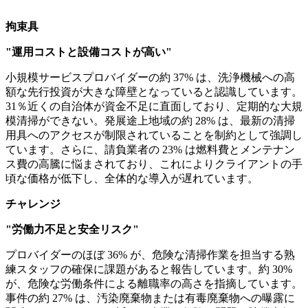
拘束具
"運用コストと設備コストが高い"
小規模サービスプロバイダーの約 37% は、洗浄機械への高
額な先行投資が大きな障壁となっていると認識しています。
31％近くの自治体が資金不足に直面しており、定期的な大規
模清掃ができない。発展途上地域の約 28% は、最新の清掃
用具へのアクセスが制限されていることを制約として強調し
ています。さらに、請負業者の 23% は燃料費とメンテナン
ス費の高騰に悩まされており、これによりクライアントの手
頃な価格が低下し、全体的な導入が遅れています。
チャレンジ
"労働力不足と安全リスク"
プロバイダーのほぼ 36% が、危険な清掃作業を担当する熟
練スタッフの確保に課題があると報告しています。約 30%
が、危険な労働条件による離職率の高さを指摘しています。
事件の約 27% は、汚染廃棄物または有毒廃棄物への曝露に