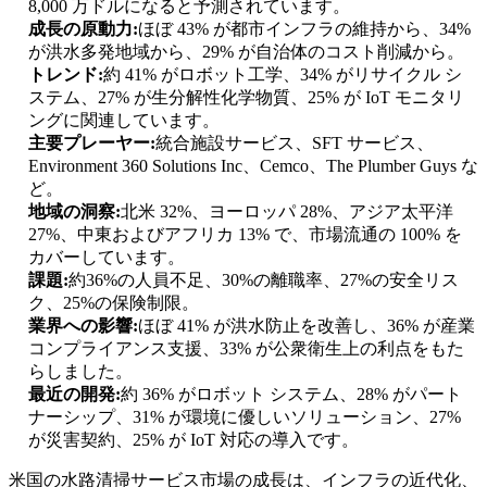
8,000 万ドルになると予測されています。
成長の原動力:
ほぼ 43% が都市インフラの維持から、34%
が洪水多発地域から、29% が自治体のコスト削減から。
トレンド:
約 41% がロボット工学、34% がリサイクル シ
ステム、27% が生分解性化学物質、25% が IoT モニタリ
ングに関連しています。
主要プレーヤー:
統合施設サービス、SFT サービス、
Environment 360 Solutions Inc、Cemco、The Plumber Guys な
ど。
地域の洞察:
北米 32%、ヨーロッパ 28%、アジア太平洋
27%、中東およびアフリカ 13% で、市場流通の 100% を
カバーしています。
課題:
約36%の人員不足、30%の離職率、27%の安全リス
ク、25%の保険制限。
業界への影響:
ほぼ 41% が洪水防止を改善し、36% が産業
コンプライアンス支援、33% が公衆衛生上の利点をもた
らしました。
最近の開発:
約 36% がロボット システム、28% がパート
ナーシップ、31% が環境に優しいソリューション、27%
が災害契約、25% が IoT 対応の導入です。
米国の水路清掃サービス市場の成長は、インフラの近代化、