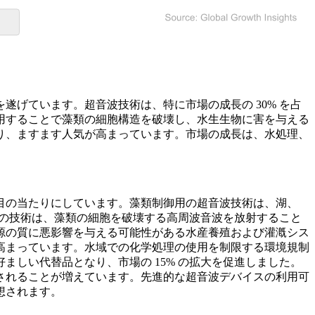
げています。超音波技術は、特に市場の成長の 30% を占
用することで藻類の細胞構造を破壊し、水生生物に害を与える
り、ますます人気が高まっています。市場の成長は、水処理、
目の当たりにしています。藻類制御用の超音波技術は、湖、
この技術は、藻類の細胞を破壊する高周波音波を放射すること
源の質に悪影響を与える可能性がある水産養殖および灌漑シス
高まっています。水域での化学処理の使用を制限する環境規制
しい代替品となり、市場の 15% の拡大を促進しました。
されることが増えています。先進的な超音波デバイスの利用可
想されます。