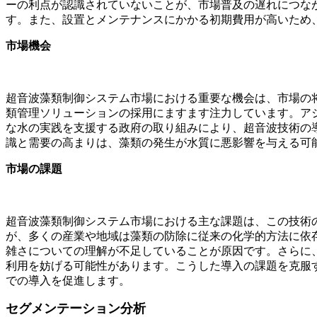
ーの利点が認識されていないことが、市場普及の遅れにつな
す。また、設置とメンテナンスにかかる初期費用が高いため
市場機会
超音波藻類制御システム市場における重要な機会は、市場の
類管理ソリューションの採用にますます注力しています。ア
な水の実践を支援する政府の取り組みにより、超音波技術の導
識と需要の高まりは、藻類の発生が水質に悪影響を与える可
市場の課題
超音波藻類制御システム市場における主な課題は、この技術
が、多くの産業や地域は藻類の防除に従来の化学的方法に依
雑さについての理解が不足していることが原因です。さらに
利用を妨げる可能性があります。こうした導入の課題を克服
での導入を促進します。
セグメンテーション分析