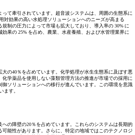
よって牽引されています。超音波システムは、周囲の生態系に
費用対効果の高い水処理ソリューションへのニーズが高まる
制の圧力によって市場も拡大しており、導入率の 30% に
果の 25% を占め、農業、水産養殖、および水管理業界に
大の40％を占めています。化学処理が水生生態系に及ぼす悪
、化学薬品を使用しない藻類管理方法の推進が市場での採用に
制御ソリューションへの移行が進んでいます。この環境を意識
います。
への障壁の20％を占めています。これらのシステムは長期的
る可能性があります。さらに、特定の地域ではこのテクノロジ