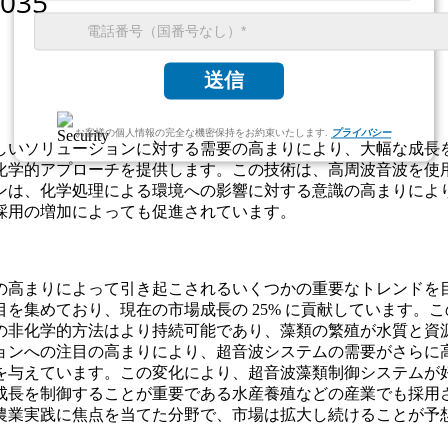
送信
お客様の個人情報の完全な機密保持をお約束いたします.
プライバシー
いソリューションに対する需要の高まりにより、大幅な成長を遂
化学的アプローチを提供します。この技術は、高周波音波を使
ンは、化学処理による環境への影響に対する意識の高まりによ
採用の増加によっても促進されています。
の高まりによって引き起こされるいくつかの重要なトレンドを
を集めており、現在の市場成長の 25% に貢献しています。
の非化学的方法はより持続可能であり、藻類の繁殖が水質と資
ョンへの注目の高まりにより、超音波システムの需要がさらに
与えています。この変化により、超音波藻類制御システムが好ま
成長を制御することが重要である水産養殖などの産業でも採用
農業実践に焦点を当てた分野で、市場は拡大し続けることが予