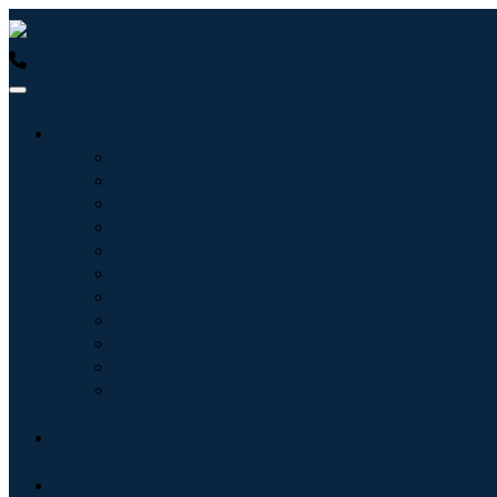
USA : +1 (855) 467-7775 (フリーダイヤル)
UK : +44 8085 
産業:
情報技術
健康管理
機械設備
自動車と輸送
食べ物と飲み物
エネルギーと電力
航空宇宙と防衛
農業
化学薬品および材料
建築
消費財
ブログ
について