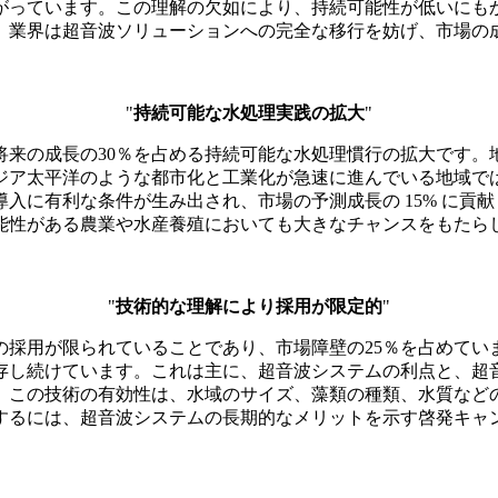
がっています。この理解の欠如により、持続可能性が低いにも
、業界は超音波ソリューションへの完全な移行を妨げ、市場の
"
持続可能な水処理実践の拡大
"
将来の成長の30％を占める持続可能な水処理慣行の拡大です。
ジア太平洋のような都市化と工業化が急速に進んでいる地域で
入に有利な条件が生み出され、市場の予測成長の 15% に貢
能性がある農業や水産養殖においても大きなチャンスをもたら
"
技術的な理解により採用が限定的
"
の採用が限られていることであり、市場障壁の25％を占めてい
存し続けています。これは主に、超音波システムの利点と、超
、この技術の有効性は、水域のサイズ、藻類の種類、水質など
するには、超音波システムの長期的なメリットを示す啓発キャ