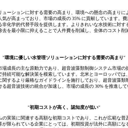
リューションに対する需要の高まり、環境への懸念の高まりに
気が高まっており、市場の成長の 35% に貢献しています。
非化学的代替手段を提供します。よりきれいな水技術に対する規
去を最小限に抑えることで人件費を削減し、全体のコスト削減効
"
環境に優しい水管理ソリューションに対する需要の高まり
"
市場成長の主な原動力であり、超音波藻類制御システム市場の拡
で持続可能な解決策を模索しています。北米とヨーロッパでは
に関するより厳格なガイドラインを施行しており、超音波藻類
る超音波技術の統合が加速し、市場の成長の 30% を推進して
"
初期コストが高く、認知度が低い
"
ムの実装に関連する高額な初期コストであり、これが広範な普及
算が限られている企業にとっては、初期投資が法外に高額にな