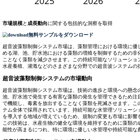
市場規模
と
成長動向
に関する包括的な洞察を取得
無料サンプルをダウンロード
超音波藻類制御システム市場は、藻類管理における環境に優し
める湖、池、貯水池における藻類の増殖を制御するための非
ことなく藻類を減少させます。この持続可能なソリューショ
水産養殖、灌漑などのさまざまな分野での超音波システムの
超音波藻類制御システムの市場動向
超音波藻類制御システム市場は、技術の進歩と環境への懸念
池、貯水池で発生する有害な藻類の発生を管理できるため注目
で機能し、毒素を放出することなく藻類を死滅させます。こ
テム全体で採用されています。持続可能な水管理ソリューシ
を導入する地域が増えているため、規制の変更も市場に影響を
この技術は、水産生物の健全な環境を維持するために藻類の
能性が高まるにつれ、特に環境に優しい水管理や持続可能な