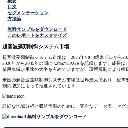
概要
目次
セグメンテーション
方法論
無料サンプルをダウンロード
このレポートをカスタマイズ
超音波藻類制御システム市場
超音波藻類制御システム市場は、2025年の0.8億米ドルから20
2026年から2035年の間に4.2%のCAGRを記録しま
業用水域が用途の大半を占めていますが、環境規制により幅
米国の超音波藻類制御システム市場は世界最大であり、総需要
制の増加によって推進されています。
詳細な地域分析と収益予測のために、
完全なデータ表、セグ
無料サンプルをダウンロード