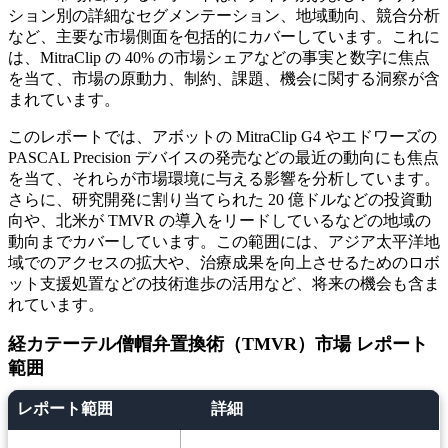
ション別の詳細なセグメンテーション、地域動向、競合分析
など、主要な市場側面を包括的にカバーしています。これに
は、MitraClip の 40% の市場シェアなどの事実と数字に焦点
を当て、市場の原動力、制約、課題、機会に関する洞察が含
まれています。
このレポートでは、アボットの MitraClip G4 やエドワーズの
PASCAL Precision デバイスの発売などの最近の動向にも焦点
を当て、それらが市場環境に与える影響を分析しています。
さらに、研究開発に割り当てられた 20 億ドルなどの投資動
向や、北米が TMVR の導入をリードしているなどの地域の
動向までカバーしています。この範囲には、アジア太平洋地
域でのアクセスの拡大や、治療成果を向上させるためのロボ
ット支援処置などの技術進歩の活用など、将来の機会も含ま
れています。
経カテーテル僧帽弁置換術（TMVR）市場 レポート
範囲
レポート範囲
詳細