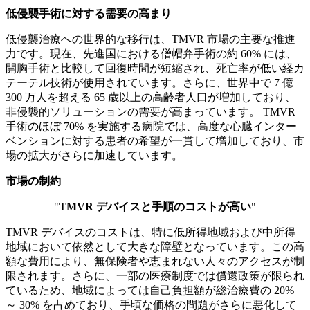
低侵襲手術に対する需要の高まり
低侵襲治療への世界的な移行は、TMVR 市場の主要な推進
力です。現在、先進国における僧帽弁手術の約 60% には、
開胸手術と比較して回復時間が短縮され、死亡率が低い経カ
テーテル技術が使用されています。さらに、世界中で 7 億
300 万人を超える 65 歳以上の高齢者人口が増加しており、
非侵襲的ソリューションの需要が高まっています。 TMVR
手術のほぼ 70% を実施する病院では、高度な心臓インター
ベンションに対する患者の希望が一貫して増加しており、市
場の拡大がさらに加速しています。
市場の制約
"
TMVR デバイスと手順のコストが高い
"
TMVR デバイスのコストは、特に低所得地域および中所得
地域において依然として大きな障壁となっています。この高
額な費用により、無保険者や恵まれない人々のアクセスが制
限されます。さらに、一部の医療制度では償還政策が限られ
ているため、地域によっては自己負担額が総治療費の 20%
～ 30% を占めており、手頃な価格の問題がさらに悪化して