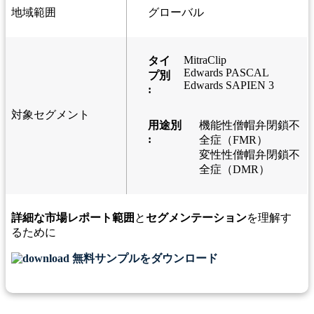
地域範囲
グローバル
MitraClip
タイ
Edwards PASCAL
プ別
Edwards SAPIEN 3
:
対象セグメント
用途別
機能性僧帽弁閉鎖不
:
全症（FMR）
変性性僧帽弁閉鎖不
全症（DMR）
詳細な市場レポート範囲
と
セグメンテーション
を理解す
るために
無料サンプルをダウンロード