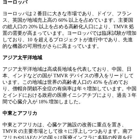
ヨーロッパ
ヨーロッパは 2 番目に大きな市場であり、ドイツ、フラン
ス、英国が地域売上高の 60% 以上を占めています。主要国
の総人口の 20% 以上を占める高齢化人口により、TMVR 処
置の需要が高まっています。ヨーロッパでは臨床試験が増加
しており、10 を超えるプロジェクトが進行中であり、先進
的な機器の可用性がさらに高まっています。
アジア太平洋地域
アジア太平洋地域は高成長地域を代表しており、中国、日
本、インドなどの国が TMVR デバイスの導入をリードして
います。この地域は世界の高齢者人口の 45% を占めてお
り、僧帽弁閉鎖不全症の有病率は年々増加しています。中国
とインドにおける政府の医療イニシアチブにより、過去 3 年
間で心臓介入が 18% 増加しました。
中東とアフリカ
中東とアフリカは、心臓ケア施設の改善に重点を置き、
TMVR の主要市場として徐々に浮上しつつあります。南ア
フリカやUAEなどの国々は医療インフラに多額の投資を行