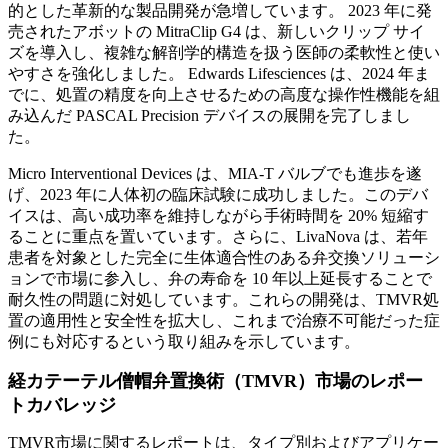
的とした革新的な製品開発が急増しています。 2023 年に発
売されたアボットの MitraClip G4 は、新しいクリップ サイ
ズを導入し、複雑な解剖学的構造を扱う医師の柔軟性と使い
やすさを強化しました。 Edwards Lifesciences は、2024 年ま
でに、処置の精度を向上させるための高度な操作性機能を組
み込んだ PASCAL Precision デバイスの展開を完了しまし
た。
Micro Interventional Devices は、MIA-T バルブでも進歩を遂
げ、2023 年に人体初の臨床試験に成功しました。このデバ
イスは、高い成功率を維持しながら手術時間を 20% 短縮す
ることに重点を置いています。さらに、LivaNova は、若年
患者を対象とした完全に生体適合性のある弁交換ソリューシ
ョンで市場に参入し、弁の寿命を 10 年以上延長することで
耐久性の問題に対処しています。これらの開発は、TMVR処
置の適用性と安全性を拡大し、これまで治療不可能だった症
例にも対応するという取り組みを示しています。
経カテーテル僧帽弁置換術（TMVR）市場のレポー
トカバレッジ
TMVR市場に関するレポートは、タイプ別およびアプリケー