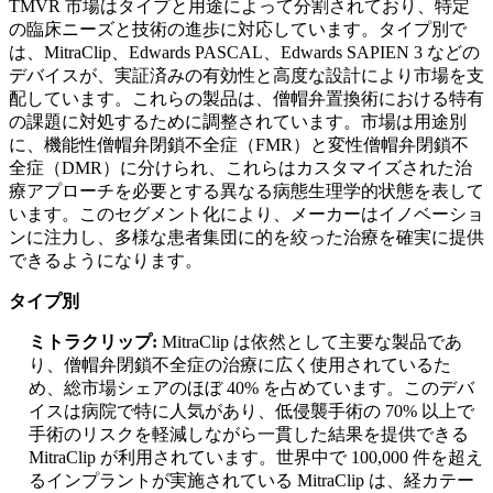
TMVR 市場はタイプと用途によって分割されており、特定
の臨床ニーズと技術の進歩に対応しています。タイプ別で
は、MitraClip、Edwards PASCAL、Edwards SAPIEN 3 などの
デバイスが、実証済みの有効性と高度な設計により市場を支
配しています。これらの製品は、僧帽弁置換術における特有
の課題に対処するために調整されています。市場は用途別
に、機能性僧帽弁閉鎖不全症（FMR）と変性僧帽弁閉鎖不
全症（DMR）に分けられ、これらはカスタマイズされた治
療アプローチを必要とする異なる病態生理学的状態を表して
います。このセグメント化により、メーカーはイノベーショ
ンに注力し、多様な患者集団に的を絞った治療を確実に提供
できるようになります。
タイプ別
ミトラクリップ:
MitraClip は依然として主要な製品であ
り、僧帽弁閉鎖不全症の治療に広く使用されているた
め、総市場シェアのほぼ 40% を占めています。このデバ
イスは病院で特に人気があり、低侵襲手術の 70% 以上で
手術のリスクを軽減しながら一貫した結果を提供できる
MitraClip が利用されています。世界中で 100,000 件を超え
るインプラントが実施されている MitraClip は、経カテー