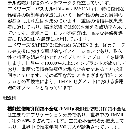
テル僧帽弁修復のベンチマークを確立しています。
エドワーズ・パスカル:
Edwards PASCAL は、特に複雑な
僧帽弁の解剖学的構造において、操作性の向上と展開の
容易さにより注目を集めています。重度の僧帽弁疾患患
者に適しており、臨床試験では90%を超える成功率を示し
ています。北米とヨーロッパの病院は、高度な弁修復処
置に PASCAL を急速に採用しています。
エドワーズ SAPIEN 3:
Edwards SAPIEN 3 は、経カテーテ
ル弁交換における画期的なイノベーションであり、耐久
性と精度を組み合わせたハイブリッド アプローチを提供
します。世界中で10,000件以上のインプラントが成功して
おり、重度の僧帽弁狭窄症の場合に有効であることが証
明されています。その堅牢な設計とさまざまな配信シス
テムとの互換性により、TMVR セグメントにおける多用
途のオプションとなっています。
用途別
機能性僧帽弁閉鎖不全症 (FMR):
機能性僧帽弁閉鎖不全症
は主要なアプリケーション分野であり、世界中の TMVR
手術の 60% を占めています。主に心不全患者が罹患して
おり、世界中で推定年間 500 万人が診断されています。