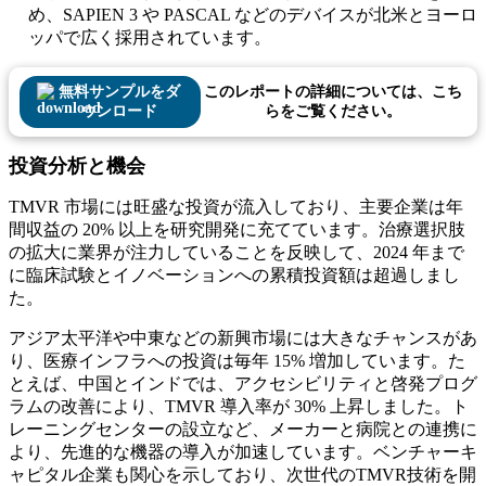
め、SAPIEN 3 や PASCAL などのデバイスが北米とヨーロ
ッパで広く採用されています。
無料サンプルをダ
このレポートの詳細については、こち
ウンロード
らをご覧ください。
投資分析と機会
TMVR 市場には旺盛な投資が流入しており、主要企業は年
間収益の 20% 以上を研究開発に充てています。治療選択肢
の拡大に業界が注力していることを反映して、2024 年まで
に臨床試験とイノベーションへの累積投資額は超過しまし
た。
アジア太平洋や中東などの新興市場には大きなチャンスがあ
り、医療インフラへの投資は毎年 15% 増加しています。た
とえば、中国とインドでは、アクセシビリティと啓発プログ
ラムの改善により、TMVR 導入率が 30% 上昇しました。ト
レーニングセンターの設立など、メーカーと病院との連携に
より、先進的な機器の導入が加速しています。ベンチャーキ
ャピタル企業も関心を示しており、次世代のTMVR技術を開