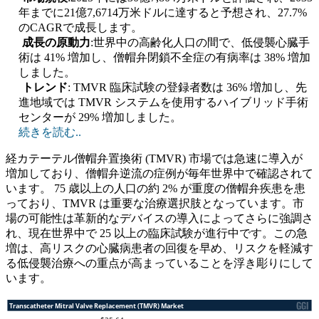
年までに21億7,6714万米ドルに達すると予想され、27.7%
のCAGRで成長します。
成長の原動力
:世界中の高齢化人口の間で、低侵襲心臓手
術は 41% 増加し、僧帽弁閉鎖不全症の有病率は 38% 増加
しました。
トレンド
: TMVR 臨床試験の登録者数は 36% 増加し、先
進地域では TMVR システムを使用するハイブリッド手術
センターが 29% 増加しました。
続きを読む..
経カテーテル僧帽弁置換術 (TMVR) 市場では急速に導入が
増加しており、僧帽弁逆流の症例が毎年世界中で確認されて
います。 75 歳以上の人口の約 2% が重度の僧帽弁疾患を患
っており、TMVR は重要な治療選択肢となっています。市
場の可能性は革新的なデバイスの導入によってさらに強調さ
れ、現在世界中で 25 以上の臨床試験が進行中です。この急
増は、高リスクの心臓病患者の回復を早め、リスクを軽減す
る低侵襲治療への重点が高まっていることを浮き彫りにして
います。