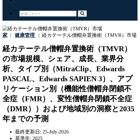
家
|
健康管理
|
経カテーテル僧帽弁置換術（TMVR）市場
経カテーテル僧帽弁置換術（TMVR）
の市場規模、シェア、成長、業界分
析、タイプ別（MitraClip、Edwards
PASCAL、Edwards SAPIEN 3）、アプ
リケーション別（機能性僧帽弁閉鎖不
全症（FMR）、変性僧帽弁閉鎖不全症
（DMR））および地域別の洞察と2035
年までの予測
最終更新日:
25-July-2026
基準年:
2025