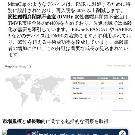
MitraClip のようなデバイスは、FMR に対処するために特
別に設計されており、再入院を 40% 以上削減します。
変性僧帽弁閉鎖不全症 (DMR):
変性僧帽弁閉鎖不全症は
TMVR市場全体の約40%を占めており、先進地域では高齢
化が需要を牽引しています。 Edwards PASCAL や SAPIEN
3 などのデバイスは DMR の治療にますます利用されてお
り、85% を超える手術成功率を達成しています。高齢患
者の増加に伴い、この分野は着実な成長が見込まれてい
ます。
XX
XX%
XX
XX%
XX
XX%
XX
XX%
市場規模
と
成長動向
に関する包括的な洞察を取得
無料サンプルをダウンロード
×