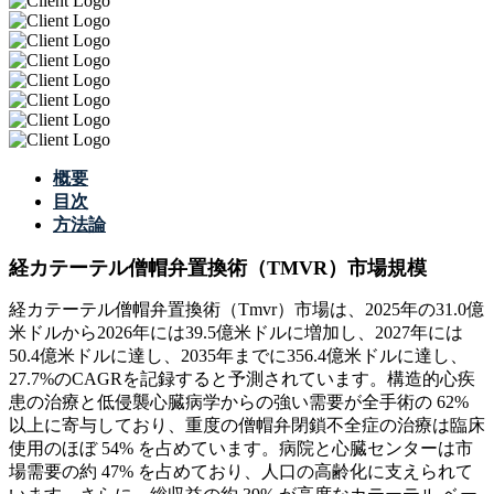
概要
目次
方法論
経カテーテル僧帽弁置換術（TMVR）市場規模
経カテーテル僧帽弁置換術（Tmvr）市場は、2025年の31.0億
米ドルから2026年には39.5億米ドルに増加し、2027年には
50.4億米ドルに達し、2035年までに356.4億米ドルに達し、
27.7%のCAGRを記録すると予測されています。構造的心疾
患の治療と低侵襲心臓病学からの強い需要が全手術の 62%
以上に寄与しており、重度の僧帽弁閉鎖不全症の治療は臨床
使用のほぼ 54% を占めています。病院と心臓センターは市
場需要の約 47% を占めており、人口の高齢化に支えられて