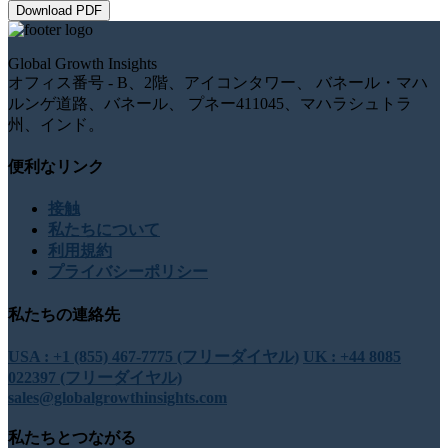
Download PDF
Global Growth Insights
オフィス番号 - B、2階、アイコンタワー、 バネール・マハ
ルンゲ道路、バネール、 プネー411045、マハラシュトラ
州、インド。
便利なリンク
接触
私たちについて
利用規約
プライバシーポリシー
私たちの連絡先
USA : +1 (855) 467-7775 (フリーダイヤル)
UK : +44 8085
022397 (フリーダイヤル)
sales@globalgrowthinsights.com
私たちとつながる