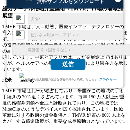
無料サンプルをダウンロード
経カテーテル僧帽弁置換術（TMVR）市場の地域別
展望
TMVR 市場は、人口動態、医療インフラ、テクノロジーの
導入によって、地域全体で多様な成長パターンを示していま
す。北米が市場シェアをリードしていますが、ヘルスケアへ
の投資の増加と経カテーテル ソリューションに対する意識
の高まりにより、ヨーロッパとアジア太平洋地域が急速に台
頭しています。中東とアフリカは、まだ発展途上ではありま
すが、ヘルスケアへの取り組みの高まりにより潜在力を示し
送信
ています。
北米
お客様の個人情報の完全な機密保持をお約束いたします.
プライバシー
TMVR 市場は北米が独占しており、米国がこの地域の手術
手続きの 70% 近くを占めています。毎年 150 万人以上が重
度の僧帽弁閉鎖不全症と診断されており、この地域では
MitraClip のようなデバイスが広く採用されています。医療
革新に対する政府の資金提供と、TMVR 処置の 80% 以上を
カバーする償還政策が、重要な成長原動力となっています。