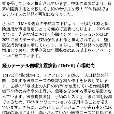
響を受けていると推定されています。技術の進歩により、従
来の開胸手術と比較して手術の合併症を最大 30% 軽減でき
るデバイスの開発が可能になりました。
さらに、TMVR 処置の平均コストにより、手頃な価格と保
険適用が市場浸透にとって極めて重要になります。 2025 年
までに、先進地域における心臓インターベンションのほぼ
20% に経カテーテル技術が含まれると推定されており、堅
調な成長軌道を示しています。さらに、研究開発への投資も
増加しており、大手企業は年間収益の20％以上をイノベーシ
ョンに充てています。
経カテーテル僧帽弁置換術 (TMVR) 市場動向
TMVR 市場の動向は、テクノロジーの進歩、人口動態の傾
向、進化する医療ニーズの複雑な相互作用を反映していま
す。世界の65歳以上の人口の約2%が罹患している僧帽弁閉
鎖不全症の有病率の上昇が、需要を促進する重要な要因とな
っています。医療提供者は、手術のリスクと回復時間を軽減
できるため、TMVR ソリューションを採用することが増え
ています。さらに、25を超えるプロジェクトが進行中の臨床
試験の急増により、満たされていない医療ニーズに対処する