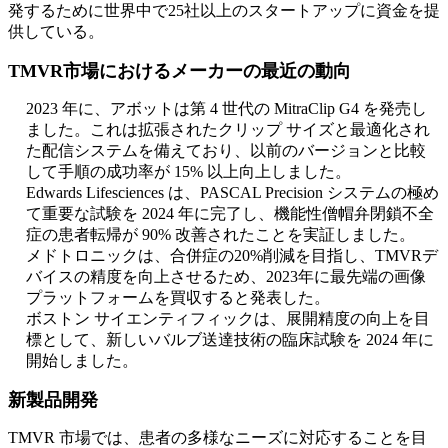
発するために世界中で25社以上のスタートアップに資金を提
供している。
TMVR市場におけるメーカーの最近の動向
2023 年に、アボットは第 4 世代の MitraClip G4 を発売し
ました。これは拡張されたクリップ サイズと最適化され
た配信システムを備えており、以前のバージョンと比較
して手順の成功率が 15% 以上向上しました。
Edwards Lifesciences は、PASCAL Precision システムの極め
て重要な試験を 2024 年に完了し、機能性僧帽弁閉鎖不全
症の患者転帰が 90% 改善されたことを実証しました。
メドトロニックは、合併症の20%削減を目指し、TMVRデ
バイスの精度を向上させるため、2023年に最先端の画像
プラットフォームを買収すると発表した。
ボストン サイエンティフィックは、展開精度の向上を目
標として、新しいバルブ送達技術の臨床試験を 2024 年に
開始しました。
新製品開発
TMVR 市場では、患者の多様なニーズに対応することを目