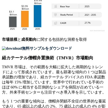
市場規模
と
成長動向
に関する包括的な洞察を取得
無料サンプルをダウンロード
経カテーテル僧帽弁置換術（TMVR）市場動向
TMVR 市場は、その範囲を大幅に拡大した画期的なトレン
ドによって形成されています。最も顕著な傾向の 1 つは製品
承認数の増加であり、経カテーテル デバイスの FDA 承認数
は毎年 15% 増加しています。世界中で行われている手術の
ほぼ 60% に相当する圧倒的なシェアを病院が占めている一
方、外来手術センターも注目すべき導入率を示しています。
もう 1 つの重要な傾向は、僧帽弁閉鎖不全症の世界的な蔓延
であり、65 歳以上の成人の 2%、75 歳以上の成人の 4% が影