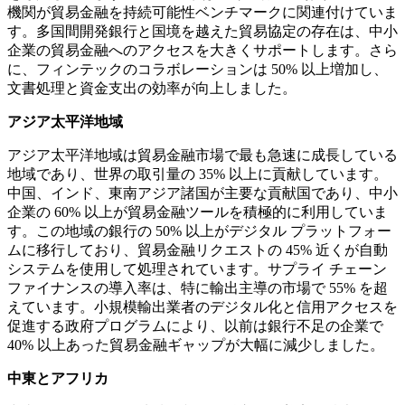
機関が貿易金融を持続可能性ベンチマークに関連付けていま
す。多国間開発銀行と国境を越えた貿易協定の存在は、中小
企業の貿易金融へのアクセスを大きくサポートします。さら
に、フィンテックのコラボレーションは 50% 以上増加し、
文書処理と資金支出の効率が向上しました。
アジア太平洋地域
アジア太平洋地域は貿易金融市場で最も急速に成長している
地域であり、世界の取引量の 35% 以上に貢献しています。
中国、インド、東南アジア諸国が主要な貢献国であり、中小
企業の 60% 以上が貿易金融ツールを積極的に利用していま
す。この地域の銀行の 50% 以上がデジタル プラットフォー
ムに移行しており、貿易金融リクエストの 45% 近くが自動
システムを使用して処理されています。サプライ チェーン
ファイナンスの導入率は、特に輸出主導の市場で 55% を超
えています。小規模輸出業者のデジタル化と信用アクセスを
促進する政府プログラムにより、以前は銀行不足の企業で
40% 以上あった貿易金融ギャップが大幅に減少しました。
中東とアフリカ