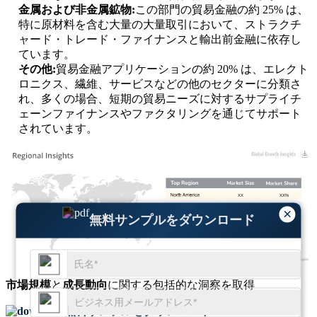
金属および非金属鉱物:
この部門の貿易金融の約 25% は、
特に原材料を含む大量の大量取引において、ストラクチ
ャード・トレード・ファイナンスと輸出前金融に依存し
ています。
その他:
貿易金融アプリケーションの約 20% は、エレクト
ロニクス、繊維、サービスなどの他のセクターに分類さ
れ、多くの場合、短期の貿易ニーズに対するサプライチ
ェーンファイナンスやファクタリングを通じてサポート
されています。
XX
XX%
XX
XX%
×
無料サンプルをダウンロード
XX
XX%
XX
XX%
市場規模
と
成長動向
に関する包括的な洞察を取得
無料サンプルをダウンロード