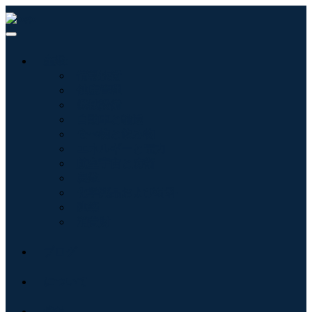
産業:
情報技術
健康管理
機械設備
自動車と輸送
食べ物と飲み物
エネルギーと電力
航空宇宙と防衛
農業
化学薬品および材料
建築
消費財
ブログ
について
接触