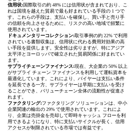
信用状:
国際取引の約 48% には信用状が含まれており、こ
れは国境を越えた貿易で最も好まれている手段の 1 つで
す。これらの手段は、支払いを確保し、買い手と売り手
の信頼を向上させるために、リスクの高い地域で頻繁に
使用されています。
ドキュメンタリーコレクション:
取引事例の約 22% で利用
されている書類収集は、信用状に代わる費用対効果の高
い手段を提供します。安全性は劣りますが、特にアジア
太平洋とヨーロッパで確立された貿易関係に好まれてい
ます。
サプライチェーンファイナンス:
現在、大企業の 50% 以上
がサプライ チェーン ファイナンスを利用して運転資本を
最適化しています。これにより、バイヤーは支払い条件
を延長できる一方、サプライヤーは早期に支払いを受け
ることができ、バリューチェーン全体の流動性が促進さ
れます。
ファクタリング:
ファクタリング ソリューションは、中小
企業関連の輸出の 29% で使用されています。これによ
り、企業は売掛金を売却して即時キャッシュ フローを利
用できるようになり、特に支払いサイクルが長く、信用
アクセスが制限されている市場では有益です。