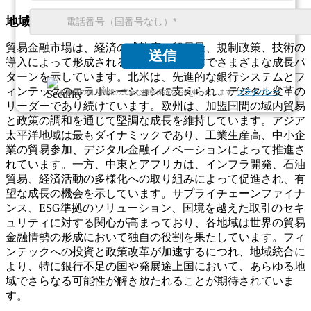
地域別の見通し
貿易金融市場は、経済の成熟度、貿易量、規制政策、技術の
送信
導入によって形成される、主要地域全体でさまざまな成長パ
ターンを示しています。北米は、先進的な銀行システムとフ
ィンテックのコラボレーションに支えられ、デジタル変革の
お客様の個人情報の完全な機密保持をお約束いたします.
プライバシー
リーダーであり続けています。欧州は、加盟国間の域内貿易
と政策の調和を通じて堅調な成長を維持しています。アジア
太平洋地域は最もダイナミックであり、工業生産高、中小企
業の貿易参加、デジタル金融イノベーションによって推進さ
れています。一方、中東とアフリカは、インフラ開発、石油
貿易、経済活動の多様化への取り組みによって促進され、有
望な成長の機会を示しています。サプライチェーンファイナ
ンス、ESG準拠のソリューション、国境を越えた取引のセキ
ュリティに対する関心が高まっており、各地域は世界の貿易
金融情勢の形成において独自の役割を果たしています。フィ
ンテックへの投資と政策改革が加速するにつれ、地域統合に
より、特に銀行不足の国や発展途上国において、あらゆる地
域でさらなる可能性が解き放たれることが期待されていま
す。