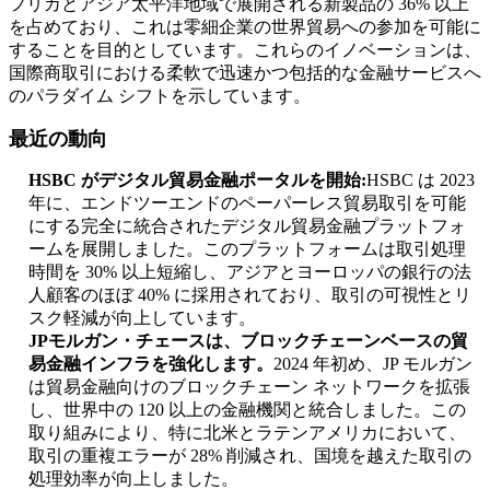
フリカとアジア太平洋地域で展開される新製品の 36% 以上
を占めており、これは零細企業の世界貿易への参加を可能に
することを目的としています。これらのイノベーションは、
国際商取引における柔軟で迅速かつ包括的な金融サービスへ
のパラダイム シフトを示しています。
最近の動向
HSBC がデジタル貿易金融ポータルを開始:
HSBC は 2023
年に、エンドツーエンドのペーパーレス貿易取引を可能
にする完全に統合されたデジタル貿易金融プラットフォ
ームを展開しました。このプラットフォームは取引処理
時間を 30% 以上短縮し、アジアとヨーロッパの銀行の法
人顧客のほぼ 40% に採用されており、取引の可視性とリ
スク軽減が向上しています。
JPモルガン・チェースは、ブロックチェーンベースの貿
易金融インフラを強化します。
2024 年初め、JP モルガン
は貿易金融向けのブロックチェーン ネットワークを拡張
し、世界中の 120 以上の金融機関と統合しました。この
取り組みにより、特に北米とラテンアメリカにおいて、
取引の重複エラーが 28% 削減され、国境を越えた取引の
処理効率が向上しました。