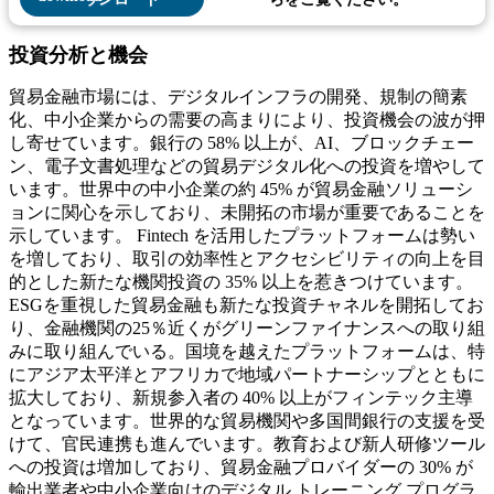
投資分析と機会
貿易金融市場には、デジタルインフラの開発、規制の簡素
化、中小企業からの需要の高まりにより、投資機会の波が押
し寄せています。銀行の 58% 以上が、AI、ブロックチェー
ン、電子文書処理などの貿易デジタル化への投資を増やして
います。世界中の中小企業の約 45% が貿易金融ソリューシ
ョンに関心を示しており、未開拓の市場が重要であることを
示しています。 Fintech を活用したプラットフォームは勢い
を増しており、取引の効率性とアクセシビリティの向上を目
的とした新たな機関投資の 35% 以上を惹きつけています。
ESGを重視した貿易金融も新たな投資チャネルを開拓してお
り、金融機関の25％近くがグリーンファイナンスへの取り組
みに取り組んでいる。国境を越えたプラットフォームは、特
にアジア太平洋とアフリカで地域パートナーシップとともに
拡大しており、新規参入者の 40% 以上がフィンテック主導
となっています。世界的な貿易機関や多国間銀行の支援を受
けて、官民連携も進んでいます。教育および新人研修ツール
への投資は増加しており、貿易金融プロバイダーの 30% が
輸出業者や中小企業向けのデジタル トレーニング プログラ