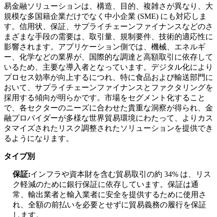
易金融ソリューションは、構造、目的、複雑さが異なり、大
規模な多国籍企業だけでなく中小企業 (SME) にも対応しま
す。信用状、保証、サプライチェーンファイナンスなどのさ
まざまな手段の需要は、取引量、規制要件、技術的適応性に
影響されます。アプリケーション側では、機械、エネルギ
ー、化学などの業界が、国際的な調達と高額取引に依存して
いるため、主要な導入者となっています。デジタル化により
プロセス効率が向上するにつれ、特に食品および輸送部門に
おいて、サプライチェーンファイナンスとファクタリングを
採用する傾向が明らかです。市場をセグメント化すること
で、各セクターのニーズに合わせた貴重な洞察が得られ、金
融プロバイダーが多様な世界貿易環境にわたって、よりカス
タマイズされたリスク調整されたソリューションを提供でき
るようになります。
タイプ別
保証:
インフラや資本財を含む貿易取引の約 34% は、リス
ク軽減のために銀行保証に依存しています。保証は通
常、輸出業者と輸入業者に安全を提供するために使用さ
れ、全額の前払いを必要とせずに貿易義務の履行を保証
します。