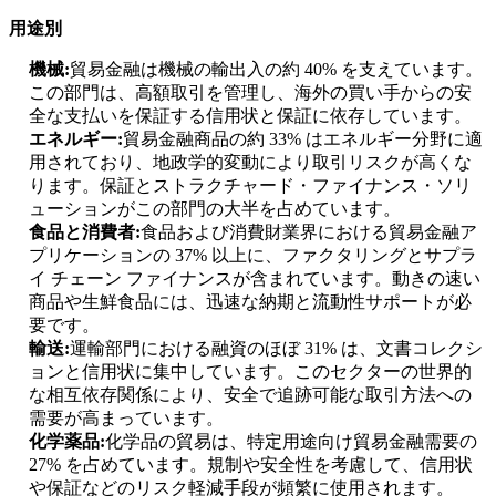
用途別
機械:
貿易金融は機械の輸出入の約 40% を支えています。
この部門は、高額取引を管理し、海外の買い手からの安
全な支払いを保証する信用状と保証に依存しています。
エネルギー:
貿易金融商品の約 33% はエネルギー分野に適
用されており、地政学的変動により取引リスクが高くな
ります。保証とストラクチャード・ファイナンス・ソリ
ューションがこの部門の大半を占めています。
食品と消費者:
食品および消費財業界における貿易金融ア
プリケーションの 37% 以上に、ファクタリングとサプラ
イ チェーン ファイナンスが含まれています。動きの速い
商品や生鮮食品には、迅速な納期と流動性サポートが必
要です。
輸送:
運輸部門における融資のほぼ 31% は、文書コレクシ
ョンと信用状に集中しています。このセクターの世界的
な相互依存関係により、安全で追跡可能な取引方法への
需要が高まっています。
化学薬品:
化学品の貿易は、特定用途向け貿易金融需要の
27% を占めています。規制や安全性を考慮して、信用状
や保証などのリスク軽減手段が頻繁に使用されます。