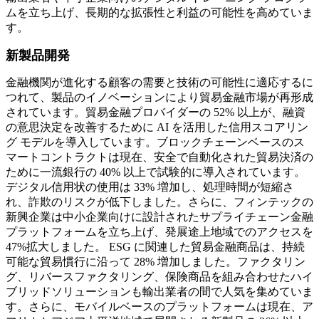
ムを立ち上げ、長期的な拡張性と利益の可能性を高めていま
す。
新製品開発
金融機関が進化する顧客の需要と技術の可能性に適応するに
つれて、製品のイノベーションにより貿易金融市場が再形成
されています。貿易金融プロバイダーの 52% 以上が、融資
の意思決定を改善するために AI を活用した信用スコアリン
グ モデルを導入しています。ブロックチェーンベースのス
マートコントラクトは現在、安全で自動化された貿易決済の
ために一流銀行の 40% 以上で試験的に導入されています。
デジタル信用状の使用は 33% 増加し、処理時間が短縮さ
れ、詐欺のリスクが低下しました。さらに、フィンテックの
新興企業は中小企業向けに設計されたサプライチェーン金融
プラットフォームを立ち上げ、発展途上地域でのアクセスを
47%拡大しました。 ESG に関連した貿易金融商品は、持続
可能な貿易慣行に沿って 28% 増加しました。ファクタリン
グ、リバースファクタリング、保険商品を組み合わせたハイ
ブリッドソリューションも輸出業者の間で人気を集めていま
す。さらに、モバイルベースのプラットフォームは現在、ア