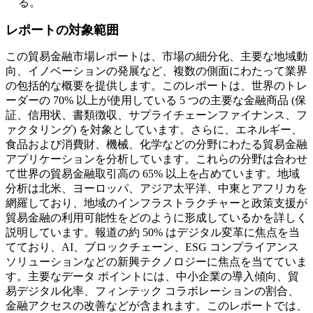
る。
レポートの対象範囲
この貿易金融市場レポートは、市場の細分化、主要な地域動
向、イノベーションの発展など、複数の側面にわたって業界
の包括的な概要を提供します。このレポートは、世界のトレ
ーダーの 70% 以上が使用している 5 つの主要な金融商品 (保
証、信用状、書類徴収、サプライチェーンファイナンス、フ
ァクタリング) を対象としています。さらに、エネルギー、
食品および消費財、機械、化学などの分野にわたる貿易金融
アプリケーションを分析しています。これらの分野は合わせ
て世界の貿易金融取引高の 65% 以上を占めています。地域
分析は北米、ヨーロッパ、アジア太平洋、中東とアフリカを
網羅しており、地域のインフラストラクチャーと政策支援が
貿易金融の利用可能性をどのように形成しているかを詳しく
説明しています。報道の約 50% はデジタル変革に焦点を当
てており、AI、ブロックチェーン、ESG コンプライアンス
ソリューションなどの新興テクノロジーに焦点を当てていま
す。主要なデータ ポイントには、中小企業の導入傾向、貿
易デジタル化率、フィンテック コラボレーションの割合、
金融アクセスの改善などが含まれます。このレポートでは、