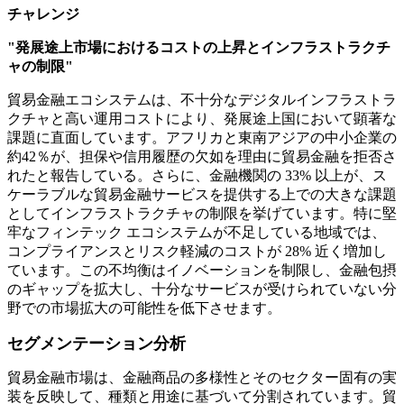
チャレンジ
"発展途上市場におけるコストの上昇とインフラストラクチ
ャの制限"
貿易金融エコシステムは、不十分なデジタルインフラストラ
クチャと高い運用コストにより、発展途上国において顕著な
課題に直面しています。アフリカと東南アジアの中小企業の
約42％が、担保や信用履歴の欠如を理由に貿易金融を拒否さ
れたと報告している。さらに、金融機関の 33% 以上が、ス
ケーラブルな貿易金融サービスを提供する上での大きな課題
としてインフラストラクチャの制限を挙げています。特に堅
牢なフィンテック エコシステムが不足している地域では、
コンプライアンスとリスク軽減のコストが 28% 近く増加し
ています。この不均衡はイノベーションを制限し、金融包摂
のギャップを拡大し、十分なサービスが受けられていない分
野での市場拡大の可能性を低下させます。
セグメンテーション分析
貿易金融市場は、金融商品の多様性とそのセクター固有の実
装を反映して、種類と用途に基づいて分割されています。貿