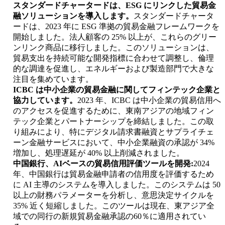
スタンダードチャータードは、ESG にリンクした貿易金
融ソリューションを導入します。
スタンダードチャータ
ードは、2023 年に ESG 準拠の貿易金融フレームワークを
開始しました。法人顧客の 25% 以上が、これらのグリー
ンリンク商品に移行しました。このソリューションは、
貿易支出を持続可能な開発指標に合わせて調整し、倫理
的な調達を促進し、エネルギーおよび製造部門で大きな
注目を集めています。
ICBC は中小企業の貿易金融に関してフィンテック企業と
協力しています。
2023 年、ICBC は中小企業の貿易信用へ
のアクセスを促進するために、東南アジアの地域フィン
テック企業とパートナーシップを締結しました。この取
り組みにより、特にデジタル請求書融資とサプライチェ
ーン金融サービスにおいて、中小企業融資の承認が 34%
増加し、処理遅延が 40% 以上削減されました。
中国銀行、AIベースの貿易信用評価ツールを開発:
2024
年、中国銀行は貿易金融申請者の信用度を評価するため
に AI 主導のシステムを導入しました。このシステムは 50
以上の財務パラメーターを分析し、意思決定サイクルを
35% 近く短縮しました。このツールは現在、東アジア全
域での同行の新規貿易金融承認の60％に適用されてい