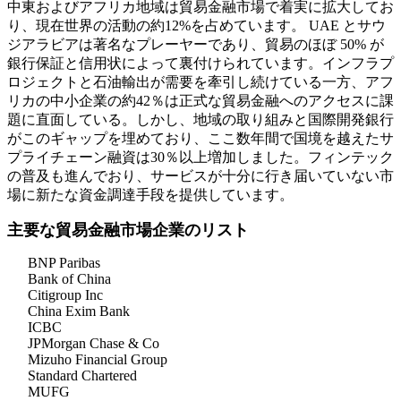
中東およびアフリカ地域は貿易金融市場で着実に拡大してお
り、現在世界の活動の約12%を占めています。 UAE とサウ
ジアラビアは著名なプレーヤーであり、貿易のほぼ 50% が
銀行保証と信用状によって裏付けられています。インフラプ
ロジェクトと石油輸出が需要を牽引し続けている一方、アフ
リカの中小企業の約42％は正式な貿易金融へのアクセスに課
題に直面している。しかし、地域の取り組みと国際開発銀行
がこのギャップを埋めており、ここ数年間で国境を越えたサ
プライチェーン融資は30％以上増加しました。フィンテック
の普及も進んでおり、サービスが十分に行き届いていない市
場に新たな資金調達手段を提供しています。
主要な貿易金融市場企業のリスト
BNP Paribas
Bank of China
Citigroup Inc
China Exim Bank
ICBC
JPMorgan Chase & Co
Mizuho Financial Group
Standard Chartered
MUFG