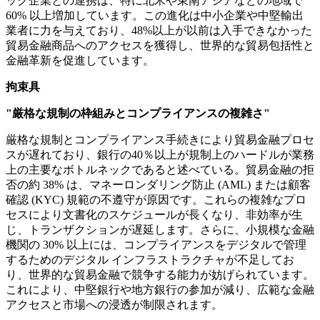
ック企業との連携は、特に北米や東南アジアなどの地域で
60% 以上増加しています。この進化は中小企業や中堅輸出
業者に力を与えており、48%以上が以前は入手できなかった
貿易金融商品へのアクセスを獲得し、世界的な貿易包括性と
金融革新を促進しています。
拘束具
"厳格な規制の枠組みとコンプライアンスの複雑さ"
厳格な規制とコンプライアンス手続きにより貿易金融プロセ
スが遅れており、銀行の40％以上が規制上のハードルが業務
上の主要なボトルネックであると述べている。貿易金融の拒
否の約 38% は、マネーロンダリング防止 (AML) または顧客
確認 (KYC) 規範の不遵守が原因です。これらの複雑なプロ
セスにより文書化のスケジュールが長くなり、非効率が生
じ、トランザクションが遅延します。さらに、小規模な金融
機関の 30% 以上には、コンプライアンスをデジタルで管理
するためのデジタル インフラストラクチャが不足してお
り、世界的な貿易金融で競争する能力が妨げられています。
これにより、中堅銀行や地方銀行の参加が減り、広範な金融
アクセスと市場への浸透が制限されます。