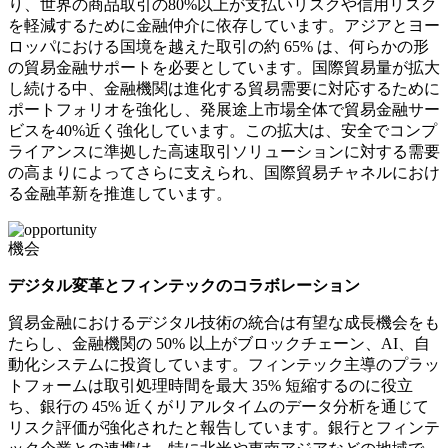
り、世界の商品取引の80%以上が支払いリスクや信用リスク
を軽減するために金融仲介に依存しています。アジアとヨー
ロッパにおける国境を越えた取引の約 65% は、何らかの形
の貿易金融サポートを必要としています。国際貿易量が拡大
し続ける中、金融機関は進化する貿易需要に対応するために
ポートフォリオを強化し、発展途上市場全体で貿易金融サー
ビスを40%近く強化しています。この拡大は、安全でコンプ
ライアンスに準拠した高速取引ソリューションに対する需要
の高まりによってさらに支えられ、国際貿易チャネルにおけ
る金融革新を推進しています。
機会
デジタル変革とフィンテックのコラボレーション
貿易金融におけるデジタル技術の統合は有望な成長機会をも
たらし、金融機関の 50% 以上がブロックチェーン、AI、自
動化システムに投資しています。フィンテック主導のプラッ
トフォームは取引処理時間を最大 35% 短縮するのに役立
ち、銀行の 45% 近くがリアルタイムのデータ分析を通じて
リスク評価が強化されたと報告しています。銀行とフィンテ