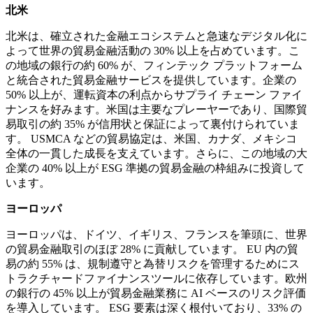
北米
北米は、確立された金融エコシステムと急速なデジタル化に
よって世界の貿易金融活動の 30% 以上を占めています。こ
の地域の銀行の約 60% が、フィンテック プラットフォーム
と統合された貿易金融サービスを提供しています。企業の
50% 以上が、運転資本の利点からサプライ チェーン ファイ
ナンスを好みます。米国は主要なプレーヤーであり、国際貿
易取引の約 35% が信用状と保証によって裏付けられていま
す。 USMCA などの貿易協定は、米国、カナダ、メキシコ
全体の一貫した成長を支えています。さらに、この地域の大
企業の 40% 以上が ESG 準拠の貿易金融の枠組みに投資して
います。
ヨーロッパ
ヨーロッパは、ドイツ、イギリス、フランスを筆頭に、世界
の貿易金融取引のほぼ 28% に貢献しています。 EU 内の貿
易の約 55% は、規制遵守と為替リスクを管理するためにス
トラクチャードファイナンスツールに依存しています。欧州
の銀行の 45% 以上が貿易金融業務に AI ベースのリスク評価
を導入しています。 ESG 要素は深く根付いており、33% の