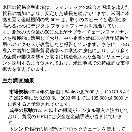
米国の貿易金融市場は、フィンテックの統合と国境を越えた
貿易の増加により、安定した成長を続けています。米国に本
拠を置く金融機関の約 60% は、取引のスピードと透明性を
高めるためにデジタル プラットフォームを統合していま
す。北米の大企業の50%以上がサプライチェーンファイナン
スを積極的に活用しており、中小企業の約33%が近年貿易信
用へのアクセスが改善したと報告しています。さらに、ESG
導入の増加と国際貿易基準への準拠の強化により、より多く
の企業が国境を越えた取引に構造化された金融ソリューショ
ンを採用するよう促されており、米国地域での持続的な市場
拡大を支えています。
主な調査結果
市場規模:
2024 年の価値は 84,468 億 7000 万、CAGR 5.4%
で 2025 年には 8,903 億、2033 年までに 135,600 億 5000 万
に達すると予測されています。
成長の原動力:
55% 以上の機関がデジタル導入に注力して
おり、貿易の 60% には安全な金融手法が含まれていま
す。
トレンド:
銀行の約 45% がブロックチェーンを使用して