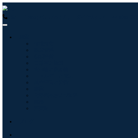
USA : +1 (855) 467-7775 (フリーダイヤル)
UK : +44 8085 
産業:
情報技術
健康管理
機械設備
自動車と輸送
食べ物と飲み物
エネルギーと電力
航空宇宙と防衛
農業
化学薬品および材料
建築
消費財
ブログ
について