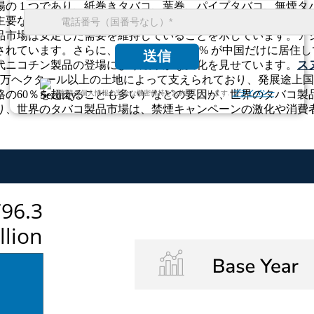
の 1 つであり、紙巻きタバコ、葉巻、パイプタバコ、無煙
要な製品タイプであり、世界中の総販売量のほぼ85％を占め
市場は安定した需要を維持していることを示しています。アジア
れています。さらに、全喫煙者の約 30% が中国だけに居住
送信
代ニコチン製品の登場により緩やかな変化を見せています。
ス
0万ヘクタール以上の土地によって支えられており、発展途上国
の60％を超えることも多い）などの要因が、世界のタバコ製
お客様の個人情報の完全な機密保持をお約束いたします.
プライバシー
り、世界のタバコ製品市場は、禁煙キャンペーンの激化や消費