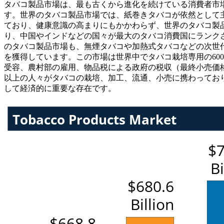
タバコ製品市場は、最も古くから進化を続けている消費者市場
す。世界のタバコ製品市場では、紙巻きタバコが依然として主
ており、健康意識の高まりにもかかわらず、世界のタバコ製品
り、中国やインドなどの国々が最大のタバコ消費国にランクさ
のタバコ製品市場も、無煙タバコや加熱式タバコなどの次世
を獲得しています。この市場は世界中でタバコ栽培専用の60
受容、農村部の雇用、物品税による政府の税収（最終小売価格
以上の人々がタバコの栽培、加工、流通、小売に携わってお
して経済的に重要な存在です。