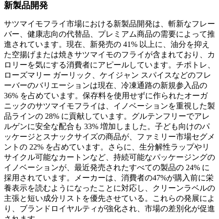
新製品開発
サツマイモフライ市場における新製品開発は、斬新なフレー
バー、健康志向の代替品、プレミアム商品の需要によって推
進されています。現在、新発売の 41% 以上に、油分を抑え
た空揚げまたは焼きサツマイモのフライが含まれており、カ
ロリーを気にする消費者にアピールしています。チポトレ、
ローズマリー ガーリック、ケイジャン スパイスなどのフレ
ーバーのバリエーションは現在、冷凍通路の新規参入品の
36% を占めています。保存料を使用せずに作られたオーガ
ニックのサツマイモフライは、イノベーションを重視した製
品ラインの 28% に貢献しています。グルテンフリーでアレ
ルゲンに安全な配合も 33% 増加しました。子ども向けのパ
ッケージとスナックサイズの商品が、ファミリー市場セグメ
ントの 22% を占めています。さらに、生分解性ラップやリ
サイクル可能なカートンなど、持続可能なパッケージングの
イノベーションが、最近発売されたすべての製品の 24% に
採用されています。メーカーは、消費者の47%が購入前に栄
養表示を読むようになったことに対応し、クリーンラベルの
主張と短い成分リストを優先させている。これらの発展によ
り、ブランドロイヤルティが強化され、市場の差別化が促進
されます。