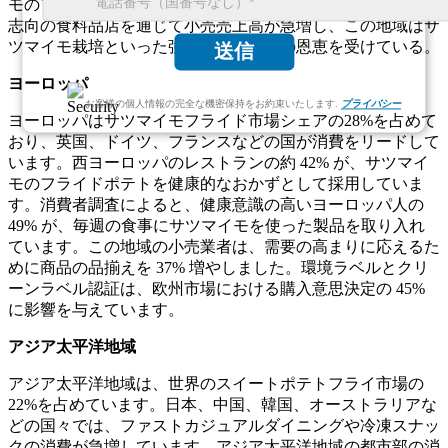
モのフライドポテトを好みます。ウェアハウスクラブや健康
志向の食料品店を通じて小売売上高が急増し、この地域はサ
ツマイモ栽培といった強力な農業支援の恩恵を受けている。
送信
ヨーロッパ
お客様の個人情報の完全な機密保持をお約束いたします.
プライバシー
ヨーロッパはサツマイモフライド市場シェアの28%を占めて
おり、英国、ドイツ、フランスなどの国が消費をリードして
います。西ヨーロッパのレストランの約 42% が、サツマイ
モのフライドポテトを健康的なおかずとして採用していま
す。消費者調査によると、健康意識の高いヨーロッパ人の
49% が、毎週の食事にサツマイモを使った製品を取り入れ
ています。この地域の小売業者は、需要の高まりに応えるた
めに商品の品揃えを 37% 増やしました。環境ラベルとクリ
ーンラベル認証は、欧州市場における購入意思決定の 45%
に影響を与えています。
アジア太平洋地域
アジア太平洋地域は、世界のスイートポテトフライ市場の
22%を占めています。日本、中国、韓国、オーストラリアな
どの国々では、ファストカジュアルダイニングや冷凍スナッ
クの消費が急増しています。アジア太平洋地域の都市部の消