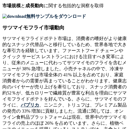
市場規模
と
成長動向
に関する包括的な洞察を取得
無料サンプルをダウンロード
サツマイモフライ市場動向
サツマイモフライドポテト市場は、消費者の嗜好がより健康
的なスナック代替品へと移行しているため、世界各地で大き
な牽引力を経験しています。ファーストフード チェーンや
クイック サービス レストランにおける注目すべき変革によ
り、従来のメニューに代わってサツマイモのフライを含むメ
ニューが 38% 急増しました。小売チャネルの中で、冷凍サ
ツマイモフライは市場全体の 41% 以上を占めており、家庭
消費者からの需要が高まっていることがわかります。健康志
向のバイヤーが売り上げを牽引しており、スナック消費者の
約52％が、低カロリーで繊維質が豊富な利点を理由にサツマ
イモフライドポテトを好んでいる。さらに、サツマイモのフ
ライに、
パプリカ
、ニンニク、トリュフは、プレミアム製品
の発売の 33% 増加に貢献しました。流通に関しては、オン
ライン食料品プラットフォームは現在、世界中のサツマイモ
フライの売上のほぼ 26% を占めています。さらに、植物ベ