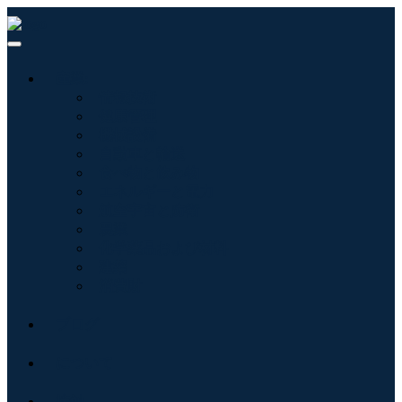
産業:
情報技術
健康管理
機械設備
自動車と輸送
食べ物と飲み物
エネルギーと電力
航空宇宙と防衛
農業
化学薬品および材料
建築
消費財
ブログ
について
接触