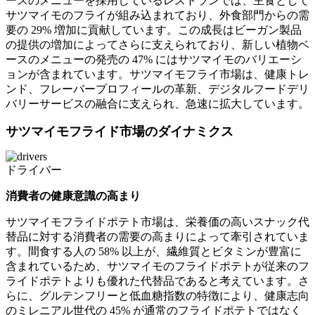
ースのメニューを採用しているレストランでは、主食として
サツマイモのフライが組み込まれており、外食部門からの需
要の 29% 増加に貢献しています。この成長はビーガン製品
の提供の増加によってさらに支えられており、新しい植物ベ
ースのメニューの発売の 47% にはサツマイモのバリエーシ
ョンが含まれています。サツマイモフライ市場は、健康トレ
ンド、フレーバープロフィールの革新、デジタルフードデリ
バリーサービスの融合に支えられ、急速に拡大しています。
サツマイモフライド市場のダイナミクス
ドライバー
消費者の健康意識の高まり
サツマイモフライドポテト市場は、栄養価の高いスナック代
替品に対する消費者の需要の高まりによって牽引されていま
す。間食する人の 58% 以上が、繊維質とビタミンが豊富に
含まれているため、サツマイモのフライドポテトが従来のフ
ライドポテトよりも優れた代替品であると考えています。さ
らに、グルテンフリーと低血糖指数の特徴により、健康志向
のミレニアル世代の 45% が通常のフライドポテトではなく