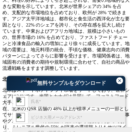
ス、料理の好みによって引き起こされる、需要の地域的な大
きな変動を示しています。北米が世界シェアの 34% を占
め、支配的な市場地位を占めており、欧州が 28% で続きま
す。アジア太平洋地域は、都市化と食生活の西洋化が主な要
因となり、22% のシェアを誇り、その存在感を拡大し続け
ています。中東およびアフリカ地域は、規模は小さいもの
の、世界市場の 16% を占めており、ファストフード チェー
ンと冷凍食品の輸入の増加により徐々に成長しています。地
域の需要は、地元料理の統合、手頃な価格、健康志向の消費
パターンによってさらに影響を受けます。市場関係者は、地
域固有の消費者の期待や規制環境に合わせて、自社の商品や
流通戦略をますます調整しています。
北米
×
無料サンプルをダウンロード
北米はスイートポテトフライ市場をリードしており、世界シ
ェアは34%です。米国とカナダは共同して、ファストフード
大手と冷凍食品チェーンを通じて消費を推進している。現
在、北米の QSR 店舗の 48% 以上が標準メニューの一部とし
てサツマイモのフライを提供しています。植物ベースの食事
やグルテンフリーの代替品の増加により需要が高まってお
り、ミレニアル世代の 55% が従来の選択肢よりもサツマイ