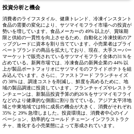
投資分析と機会
消費者のライフスタイル、健康トレンド、冷凍インスタント
食品の需要の変化により、サツマイモフライ市場への投資が
勢いを増しています。食品メーカーの 49% 以上が、賞味期
限と供給の一貫性を向上させるため、自動化と冷凍技術のア
ップグレードに資本を割り当てています。小売業者はプライ
ベートブランドの商品を拡大しており、現在、大手スーパー
マーケットで販売されているサツマイモフライ全体の31％を
占めている。新興市場では、冷凍食品の新興企業の 44% 以
上が製品ポートフォリオにサツマイモのフライドポテトを組
み込んでいます。さらに、ファストフード フランチャイズ
の 38% は、調達コストを削減し、鮮度を高めるために、地
域の製品調達に投資しています。フランチャイズやレストラ
ンチェーンは、新製品投資予算の約26％をサツマイモフライ
などのより健康的な側面に割り当てている。アジア太平洋地
域と中東地域では特に成長の機会が大きく、消費がそれぞれ
35% と 29% 急増しました。投資環境は、消費者中心のイノ
ベーション、効率的なコールド チェーン インフラストラク
チャ、進化する小売業態によって形成されています。