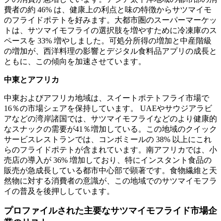
費者の約 46% は、健康上の利点と味の特徴からサツマイモ
のフライドポテトを好みます。大都市圏のスーパーマーケッ
トは、サツマイモフライの選択肢を増やすために冷凍庫のス
ペースを 33% 増やしました。可処分所得の増加と中産階級
の増加が、西洋料理の影響とデジタル食料品アプリの成長と
ともに、この傾向を加速させています。
中東とアフリカ
中東およびアフリカ地域は、スイートポテトフライ市場で
16％の市場シェアを保持しています。 UAEやサウジアラビ
アなどの湾岸諸国では、サツマイモフライなどのより健康的
なスナックの需要が41％増加している。この地域のクイック
サービスレストランでは、コンボミールの 38% 以上にこれ
らのフライドポテトが含まれています。南アフリカでは、小
売店の導入が 36% 増加しており、特にインスタント食品の
販売が急成長している都市中心部で顕著です。食物繊維と天
然物に対する消費者の意識が、この地域でのサツマイモフラ
イの普及を後押ししています。
プロファイルされた主要なサツマイモフライド市場企