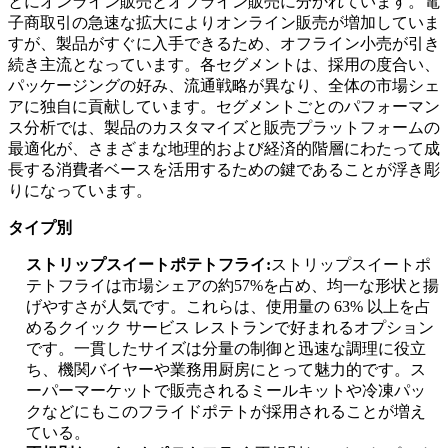
とにオンライン販売とオフライン販売に分かれています。電
子商取引の急速な拡大によりオンライン販売が増加していま
すが、製品がすぐに入手できるため、オフライン小売が引き
続き主流となっています。各セグメントは、採用の度合い、
パッケージングの好み、流通戦略が異なり、全体の市場シェ
アに独自に貢献しています。セグメントごとのパフォーマン
ス分析では、製品のカスタマイズと販売プラットフォームの
最適化が、さまざまな地理的および経済的階層にわたって成
長する消費者ベースを活用するための鍵であることが浮き彫
りになっています。
タイプ別
ストリップスイートポテトフライ:
ストリップスイートポ
テトフライは市場シェアの約57%を占め、均一な形状と揚
げやすさが人気です。これらは、使用量の 63% 以上を占
めるクイック サービス レストランで好まれるオプション
です。一貫したサイズは分量の制御と迅速な調理に役立
ち、機関バイヤーや業務用厨房にとって魅力的です。ス
ーパーマーケットで販売されるミールキットや冷凍パッ
クなどにもこのフライドポテトが採用されることが増え
ている。