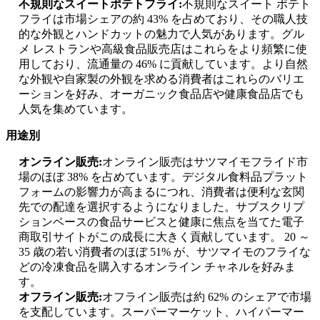
不規則なスイートポテトフライ:
不規則なスイート ポテト
フライは市場シェアの約 43% を占めており、その職人技
的な外観とハンドカットの魅力で人気があります。グル
メ レストランや高級食品販売店はこれらをより頻繁に使
用しており、流通量の 46% に貢献しています。より自然
な外観や自家製の外観を求める消費者はこれらのバリエ
ーションを好み、オーガニック食品店や健康食品店でも
人気を集めています。
用途別
オンライン販売:
オンライン販売はサツマイモフライド市
場のほぼ 38% を占めています。デジタル食料品プラット
フォームの影響力が高まるにつれ、消費者は便利な玄関
先での配達を選択するようになりました。サブスクリプ
ションベースの食品サービスと健康に焦点を当てた電子
商取引サイトがこの成長に大きく貢献しています。 20 ～
35 歳の若い消費者のほぼ 51% が、サツマイモのフライな
どの冷凍食品を購入するオンライン チャネルを好みま
す。
オフライン販売:
オフライン販売は約 62% のシェアで市場
を支配しています。スーパーマーケット、ハイパーマー