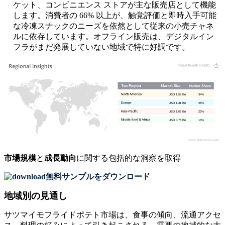
ケット、コンビニエンス ストアが主な販売店として機能
します。消費者の 66% 以上が、触覚評価と即時入手可能
な冷凍スナックのニーズを依然として従来の小売チャネ
ルに依存しています。オフライン販売は、デジタルイン
フラがまだ発展していない地域で特に好調です。
USD 1.59 Bn
34%
USD 1.31 Bn
28%
USD 1.03 Bn
22%
USD 0.75 Bn
16%
市場規模
と
成長動向
に関する包括的な洞察を取得
無料サンプルをダウンロード
地域別の見通し
サツマイモフライドポテト市場は、食事の傾向、流通アクセ