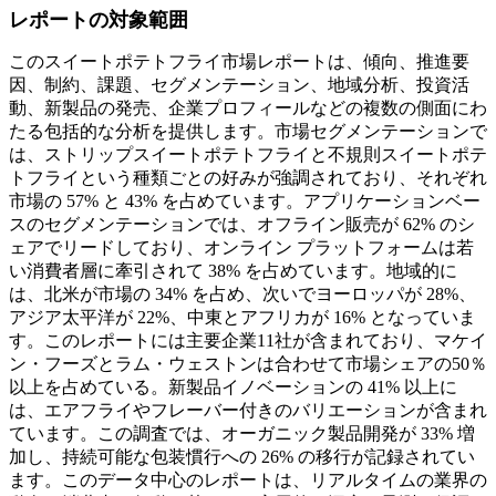
レポートの対象範囲
このスイートポテトフライ市場レポートは、傾向、推進要
因、制約、課題、セグメンテーション、地域分析、投資活
動、新製品の発売、企業プロフィールなどの複数の側面にわ
たる包括的な分析を提供します。市場セグメンテーションで
は、ストリップスイートポテトフライと不規則スイートポテ
トフライという種類ごとの好みが強調されており、それぞれ
市場の 57% と 43% を占めています。アプリケーションベー
スのセグメンテーションでは、オフライン販売が 62% のシ
ェアでリードしており、オンライン プラットフォームは若
い消費者層に牽引されて 38% を占めています。地域的に
は、北米が市場の 34% を占め、次いでヨーロッパが 28%、
アジア太平洋が 22%、中東とアフリカが 16% となっていま
す。このレポートには主要企業11社が含まれており、マケイ
ン・フーズとラム・ウェストンは合わせて市場シェアの50％
以上を占めている。新製品イノベーションの 41% 以上に
は、エアフライやフレーバー付きのバリエーションが含まれ
ています。この調査では、オーガニック製品開発が 33% 増
加し、持続可能な包装慣行への 26% の移行が記録されてい
ます。このデータ中心のレポートは、リアルタイムの業界の