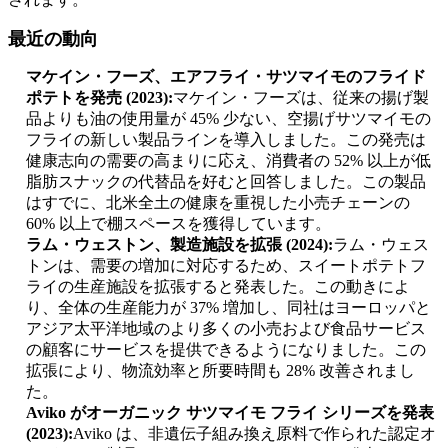
最近の動向
マケイン・フーズ、エアフライ・サツマイモのフライド
ポテトを発売 (2023):
マケイン・フーズは、従来の揚げ製
品よりも油の使用量が 45% 少ない、空揚げサツマイモの
フライの新しい製品ラインを導入しました。この発売は
健康志向の需要の高まりに応え、消費者の 52% 以上が低
脂肪スナックの代替品を好むと回答しました。この製品
はすでに、北米全土の健康を重視した小売チェーンの
60% 以上で棚スペースを獲得しています。
ラム・ウェストン、製造施設を拡張 (2024):
ラム・ウェス
トンは、需要の増加に対応するため、スイートポテトフ
ライの生産施設を拡張すると発表した。この動きによ
り、全体の生産能力が 37% 増加し、同社はヨーロッパと
アジア太平洋地域のより多くの小売および食品サービス
の顧客にサービスを提供できるようになりました。この
拡張により、物流効率と所要時間も 28% 改善されまし
た。
Aviko がオーガニック サツマイモ フライ シリーズを発表
(2023):
Aviko は、非遺伝子組み換え原料で作られた認定オ