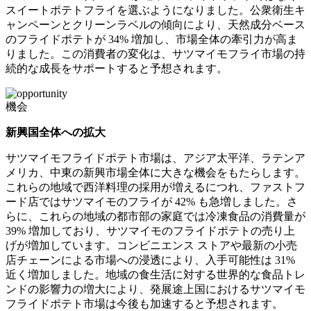
スイートポテトフライを選ぶようになりました。公衆衛生キ
ャンペーンとクリーンラベルの傾向により、天然成分ベース
のフライドポテトが 34% 増加し、市場全体の牽引力が高ま
りました。この消費者の変化は、サツマイモフライ市場の持
続的な成長をサポートすると予想されます。
機会
新興国全体への拡大
サツマイモフライドポテト市場は、アジア太平洋、ラテンア
メリカ、中東の新興市場全体に大きな機会をもたらします。
これらの地域で西洋料理の採用が増えるにつれ、ファストフ
ード店ではサツマイモのフライが 42% も急増しました。さ
らに、これらの地域の都市部の家庭では冷凍食品の消費量が
39% 増加しており、サツマイモのフライドポテトの売り上
げが増加しています。コンビニエンス ストアや最新の小売
店チェーンによる市場への浸透により、入手可能性は 31%
近く増加しました。地域の食生活に対する世界的な食品トレ
ンドの影響力の増大により、発展途上国におけるサツマイモ
フライドポテト市場は今後も加速すると予想されます。