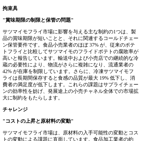
拘束具
"賞味期限の制限と保管の問題"
サツマイモフライ市場に影響を与える主な制約の1つは、製
品の賞味期限が短いことと、それに関連するコールドチェー
ン保管要件です。食品小売業者のほぼ 37% が、従来のポテ
トフライと比較してサツマイモのフライドポテトの腐敗率が
高いと報告しています。輸送中および小売店での継続的な冷
蔵の必要性により、物流がさらに複雑になり、流通業者の
42% が在庫を制限しています。さらに、冷凍サツマイモフ
ライは長期間保存すると食感の品質が最大 19% 低下し、消
費者の満足度が低下します。これらの課題はサプライチェー
ンの効率性を妨げ、発展途上の小売チャネル全体での市場拡
大に制約をもたらします。
チャレンジ
"コストの上昇と原材料の変動"
サツマイモフライ市場は、原材料の入手可能性の変動とコス
トの変動による課題に直面しています。食品加工業者の約