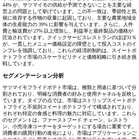
44% が、サツマイモの供給が予測できないことを主要な経
営上の問題として挙げています。この不一致は、季節性と気
候に依存する作物の収量に起因しており、主要な農業地域全
体の生産能力の 39% に影響を与えています。さらに、人件
費と輸送費が 27% 以上増加し、利益率と最終製品の価格が
圧迫されています。クイックサービスレストランのほぼ31％
が、一貫したメニュー価格設定の障壁として投入コストのイ
ンフレを強調しており、これらの経済的制約は、スイートポ
テトフライ市場のスケーラビリティと価格戦略に引き続き挑
戦しています。
セグメンテーション分析
サツマイモフライドポテト市場は、種類と用途に基づいて分
割されており、明確な消費者の好みと使用チャネルを反映し
ています。タイプの点では、市場はストリップスイートポテ
トフライと不規則スイートポテトフライで構成されており、
それぞれ特定の食感と料理の魅力に対応しています。これら
のセグメントは、ファーストフード チェーン、レストラ
ン、小売冷凍コーナーをターゲットにする場合に重要です。
消費者の購買行動の進化により、市場はアプリケーションご