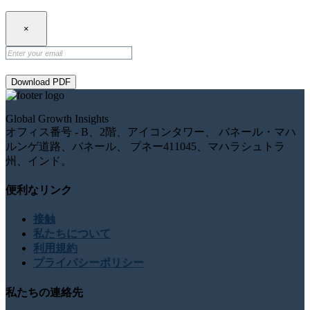
×
Download PDF
Global Growth Insights
オフィス番号 - B、2階、アイコンタワー、 バネール・マハ
ルンゲ道路、バネール、 プネー411045、マハラシュトラ
州、インド。
便利なリンク
接触
私たちについて
利用規約
プライバシーポリシー
私たちの連絡先