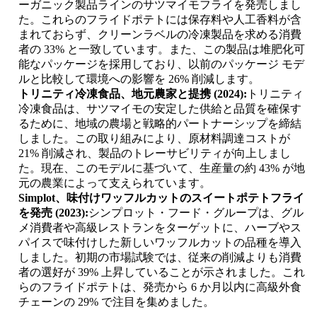
ーガニック製品ラインのサツマイモフライを発売しまし
た。これらのフライドポテトには保存料や人工香料が含
まれておらず、クリーンラベルの冷凍製品を求める消費
者の 33% と一致しています。また、この製品は堆肥化可
能なパッケージを採用しており、以前のパッケージ モデ
ルと比較して環境への影響を 26% 削減します。
トリニティ冷凍食品、地元農家と提携 (2024):
トリニティ
冷凍食品は、サツマイモの安定した供給と品質を確保す
るために、地域の農場と戦略的パートナーシップを締結
しました。この取り組みにより、原材料調達コストが
21% 削減され、製品のトレーサビリティが向上しまし
た。現在、このモデルに基づいて、生産量の約 43% が地
元の農業によって支えられています。
Simplot、味付けワッフルカットのスイートポテトフライ
を発売 (2023):
シンプロット・フード・グループは、グル
メ消費者や高級レストランをターゲットに、ハーブやス
パイスで味付けした新しいワッフルカットの品種を導入
しました。初期の市場試験では、従来の削減よりも消費
者の選好が 39% 上昇していることが示されました。これ
らのフライドポテトは、発売から 6 か月以内に高級外食
チェーンの 29% で注目を集めました。