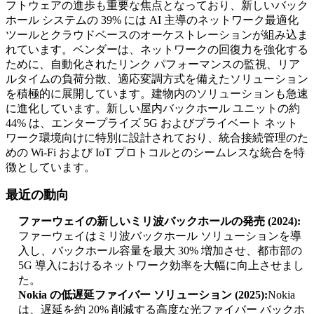
フトウェアの進歩も重要な焦点となっており、新しいバック
ホール システムの 39% には AI 主導のネットワーク最適化
ツールとクラウドベースのオーケストレーションが組み込ま
れています。ベンダーは、ネットワークの回復力を強化する
ために、自動化されたリンク パフォーマンスの監視、リア
ルタイムの負荷分散、適応変調方式を備えたソリューション
を積極的に展開しています。建物内のソリューションも急速
に進化しています。新しい屋内バックホール ユニットの約
44% は、エンタープライズ 5G およびプライベート ネット
ワーク環境向けに特別に設計されており、統合接続管理のた
めの Wi-Fi および IoT プロトコルとのシームレスな統合を特
徴としています。
最近の動向
ファーウェイの新しいミリ波バックホールの発売 (2024):
ファーウェイはミリ波バックホール ソリューションを導
入し、バックホール容量を最大 30% 増加させ、都市部の
5G 導入におけるネットワーク効率を大幅に向上させまし
た。
Nokia の低遅延ファイバー ソリューション (2025):
Nokia
は、遅延を約 20% 削減する高度な光ファイバー バックホ