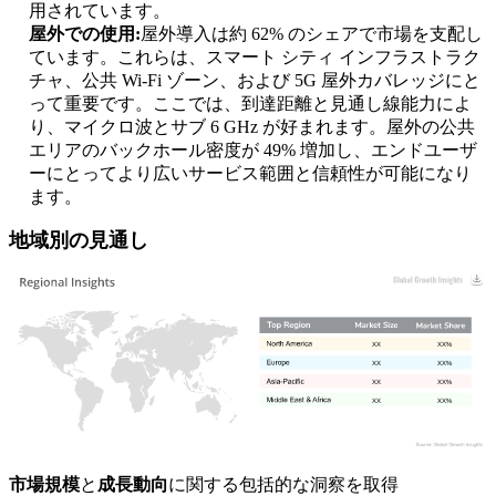
用されています。
屋外での使用:
屋外導入は約 62% のシェアで市場を支配し
ています。これらは、スマート シティ インフラストラク
チャ、公共 Wi-Fi ゾーン、および 5G 屋外カバレッジにと
って重要です。ここでは、到達距離と見通し線能力によ
り、マイクロ波とサブ 6 GHz が好まれます。屋外の公共
エリアのバックホール密度が 49% 増加し、エンドユーザ
ーにとってより広いサービス範囲と信頼性が可能になり
ます。
地域別の見通し
XX
XX%
XX
XX%
XX
XX%
XX
XX%
市場規模
と
成長動向
に関する包括的な洞察を取得