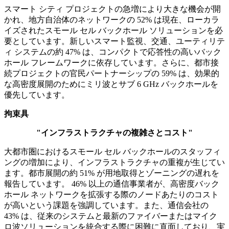
スマート シティ プロジェクトの急増により大きな機会が開
かれ、地方自治体のネットワークの 52% は現在、ローカラ
イズされたスモール セル バックホール ソリューションを必
要としています。新しいスマート監視、交通、ユーティリテ
ィ システムの約 47% は、コンパクトで応答性の高いバック
ホール フレームワークに依存しています。さらに、都市接
続プロジェクトの官民パートナーシップの 59% は、効果的
な高密度展開のためにミリ波とサブ 6 GHz バックホールを
優先しています。
拘束具
"インフラストラクチャの複雑さとコスト"
大都市圏におけるスモール セル バックホールのスタッフィ
ングの増加により、インフラストラクチャの重複が生じてい
ます。都市展開の約 51% が用地取得とゾーニングの遅れを
報告しています。 46% 以上の通信事業者が、高密度バック
ホール ネットワークを拡張する際のノードあたりのコスト
が高いという課題を強調しています。また、通信会社の
43% は、従来のシステムと最新のファイバーまたはマイク
ロ波ソリューションを統合する際に困難に直面しており、実