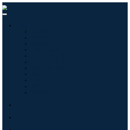
産業:
情報技術
健康管理
機械設備
自動車と輸送
食べ物と飲み物
エネルギーと電力
航空宇宙と防衛
農業
化学薬品および材料
建築
消費財
ブログ
について
接触