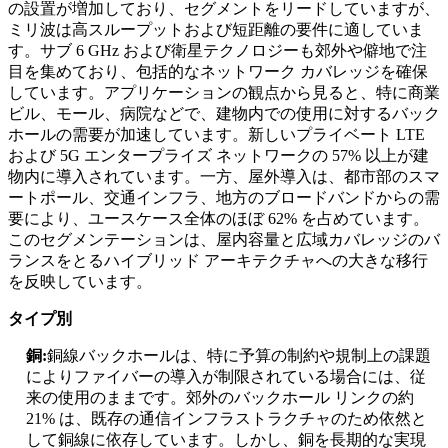
の設置が増加しており、セグメントをリードしていますが、
ミリ波は高スループットおよび短距離の要件に適していま
す。サブ 6 GHz および衛星テクノロジーも郊外や僻地で注
目を集めており、包括的なネットワーク カバレッジを確保
しています。アプリケーションの観点から見ると、特に商業
ビル、モール、病院などで、建物内での使用に対するバック
ホールの需要が加速しています。新しいプライベート LTE
および 5G エンタープライズ ネットワークの 57% 以上が建
物内に導入されています。一方、屋外導入は、都市部のスマ
ートポール、交通インフラ、地方のブロードバンドからの需
要により、ユースケース全体のほぼ 62% を占めています。
このセグメンテーションは、屋内容量と広域カバレッジのバ
ランスをとるハイブリッド アーキテクチャへの大きな移行
を反映しています。
タイプ別
銅:
銅線バックホールは、特に予算の制約や規制上の課題
によりファイバーの導入が制限されている場合には、従
来の使用のままです。郊外のバックホール リンクの約
21% は、既存の通信インフラストラクチャのため依然と
して銅線に依存しています。しかし、銅を長期的な実現