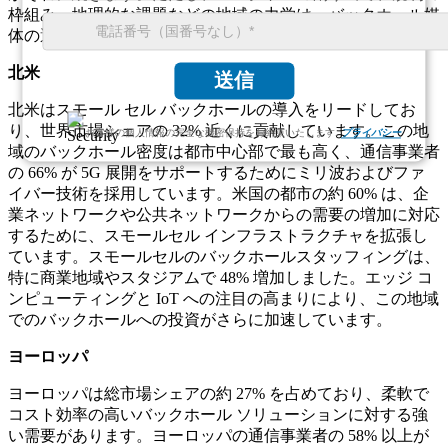
枠組み、地理的な課題などの地域の力学は、バックホール媒
体の選択に大きな影響を与えます。
北米
送信
北米はスモール セル バックホールの導入をリードしてお
り、世界市場シェアの 32% 近くに貢献しています。この地
お客様の個人情報の完全な機密保持をお約束いたします.
プライバシー
域のバックホール密度は都市中心部で最も高く、通信事業者
の 66% が 5G 展開をサポートするためにミリ波およびファ
イバー技術を採用しています。米国の都市の約 60% は、企
業ネットワークや公共ネットワークからの需要の増加に対応
するために、スモールセル インフラストラクチャを拡張し
ています。スモールセルのバックホールスタッフィングは、
特に商業地域やスタジアムで 48% 増加しました。エッジ コ
ンピューティングと IoT への注目の高まりにより、この地域
でのバックホールへの投資がさらに加速しています。
ヨーロッパ
ヨーロッパは総市場シェアの約 27% を占めており、柔軟で
コスト効率の高いバックホール ソリューションに対する強
い需要があります。ヨーロッパの通信事業者の 58% 以上が