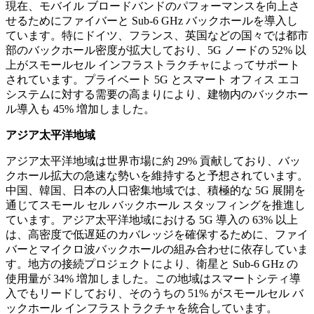
現在、モバイル ブロードバンドのパフォーマンスを向上さ
せるためにファイバーと Sub-6 GHz バックホールを導入し
ています。特にドイツ、フランス、英国などの国々では都市
部のバックホール密度が拡大しており、5G ノードの 52% 以
上がスモールセル インフラストラクチャによってサポート
されています。プライベート 5G とスマート オフィス エコ
システムに対する需要の高まりにより、建物内のバックホー
ル導入も 45% 増加しました。
アジア太平洋地域
アジア太平洋地域は世界市場に約 29% 貢献しており、バッ
クホール拡大の急速な勢いを維持すると予想されています。
中国、韓国、日本の人口密集地域では、積極的な 5G 展開を
通じてスモール セル バックホール スタッフィングを推進し
ています。アジア太平洋地域における 5G 導入の 63% 以上
は、高密度で低遅延のカバレッジを確保するために、ファイ
バーとマイクロ波バックホールの組み合わせに依存していま
す。地方の接続プロジェクトにより、衛星と Sub-6 GHz の
使用量が 34% 増加しました。この地域はスマートシティ導
入でもリードしており、そのうちの 51% がスモールセル バ
ックホール インフラストラクチャを統合しています。