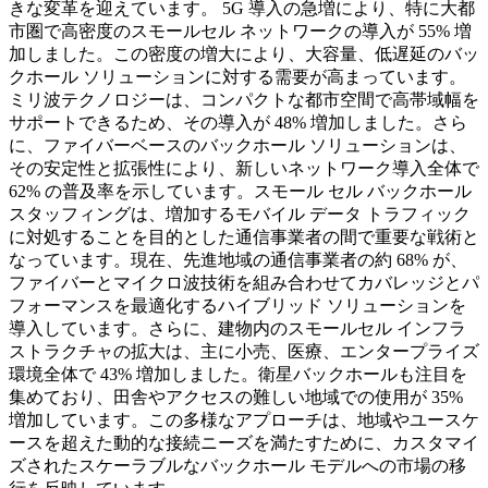
きな変革を迎えています。 5G 導入の急増により、特に大都
市圏で高密度のスモールセル ネットワークの導入が 55% 増
加しました。この密度の増大により、大容量、低遅延のバッ
クホール ソリューションに対する需要が高まっています。
ミリ波テクノロジーは、コンパクトな都市空間で高帯域幅を
サポートできるため、その導入が 48% 増加しました。さら
に、ファイバーベースのバックホール ソリューションは、
その安定性と拡張性により、新しいネットワーク導入全体で
62% の普及率を示しています。スモール セル バックホール
スタッフィングは、増加するモバイル データ トラフィック
に対処することを目的とした通信事業者の間で重要な戦術と
なっています。現在、先進地域の通信事業者の約 68% が、
ファイバーとマイクロ波技術を組み合わせてカバレッジとパ
フォーマンスを最適化するハイブリッド ソリューションを
導入しています。さらに、建物内のスモールセル インフラ
ストラクチャの拡大は、主に小売、医療、エンタープライズ
環境全体で 43% 増加しました。衛星バックホールも注目を
集めており、田舎やアクセスの難しい地域での使用が 35%
増加しています。この多様なアプローチは、地域やユースケ
ースを超えた動的な接続ニーズを満たすために、カスタマイ
ズされたスケーラブルなバックホール モデルへの市場の移