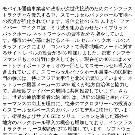
モバイル通信事業者や政府が次世代接続のためのインフラス
トラクチャを優先する中、スモールセルバックホール市場へ
の投資が強化されています。通信会社の 61% 以上が、ファ
イバー、マイクロ波、ミリ波を組み合わせたハイブリッド
バックホール ネットワークへの資本配分を増やしていま
す。都市の中心部におけるスモール セル バックホールのス
タッフィングにより、コンパクトで高帯域幅のノードに対す
るサイト レベルの投資が 54% 増加しました。都市インフラ
ファンドもこの分野に参入しており、現在その46%にはスマ
ートシティポートフォリオの一部としてスモールセル導入が
含まれています。スモールセルバックホール展開への民間部
門の参加は、特にアジア太平洋と北米で増加しています。ネ
ットワーク機器メーカーの 49% 近くが地方自治体と協力し
て、高密度ファイバーの展開に共同投資しています。さら
に、世界の通信事業者の約 38% は、遅延の短縮と屋内パフ
ォーマンスの向上を理由に、従来のマクロタワーへの投資か
らスモールセルベースのカバレッジモデルに移行していま
す。衛星およびサブ 6 GHz ソリューションを通じた郊外や
地方のバックホール導入の機会も増加しており、インフラス
トラクチャ リース契約が 27% 増加しています。ソフトウェ