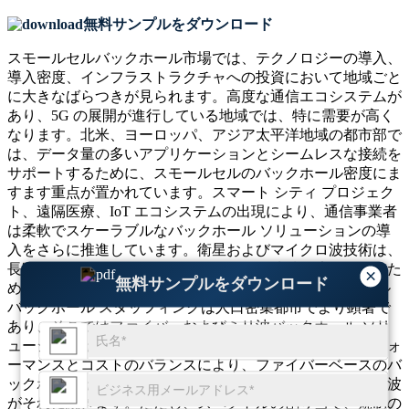
無料サンプルをダウンロード
スモールセルバックホール市場では、テクノロジーの導入、
導入密度、インフラストラクチャへの投資において地域ごと
に大きなばらつきが見られます。高度な通信エコシステムが
あり、5G の展開が進行している地域では、特に需要が高く
なります。北米、ヨーロッパ、アジア太平洋地域の都市部で
は、データ量の多いアプリケーションとシームレスな接続を
サポートするために、スモールセルのバックホール密度にま
すます重点が置かれています。スマート シティ プロジェク
ト、遠隔医療、IoT エコシステムの出現により、通信事業者
は柔軟でスケーラブルなバックホール ソリューションの導
入をさらに推進しています。衛星およびマイクロ波技術は、
長距離および低インフラストラクチャー地域に適しているた
×
無料サンプルをダウンロード
め、中東およびアフリカでより支配的です。スモール セル
バックホール スタッフィングは人口密集都市でより顕著で
あり、そこではファイバーおよびミリ波バックホール ソリ
ューションがますます好まれています。世界的には、パフォ
ーマンスとコストのバランスにより、ファイバーベースのバ
ックホールが最高の市場シェアを占め、マイクロ波、ミリ波
がそれに続きます。ただし、スペクトルの割り当て、規制の