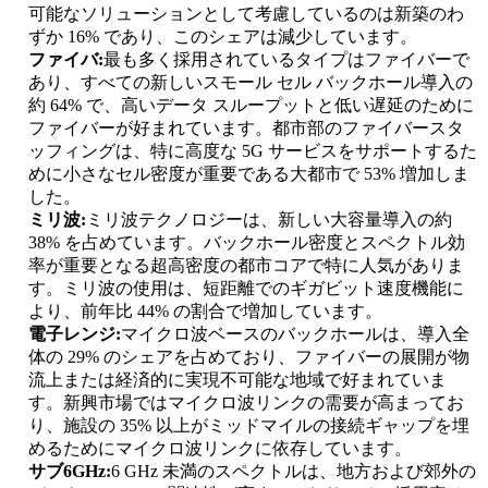
可能なソリューションとして考慮しているのは新築のわ
ずか 16% であり、このシェアは減少しています。
ファイバ:
最も多く採用されているタイプはファイバーで
あり、すべての新しいスモール セル バックホール導入の
約 64% で、高いデータ スループットと低い遅延のために
ファイバーが好まれています。都市部のファイバースタ
ッフィングは、特に高度な 5G サービスをサポートするた
めに小さなセル密度が重要である大都市で 53% 増加しま
した。
ミリ波:
ミリ波テクノロジーは、新しい大容量導入の約
38% を占めています。バックホール密度とスペクトル効
率が重要となる超高密度の都市コアで特に人気がありま
す。ミリ波の使用は、短距離でのギガビット速度機能に
より、前年比 44% の割合で増加しています。
電子レンジ:
マイクロ波ベースのバックホールは、導入全
体の 29% のシェアを占めており、ファイバーの展開が物
流上または経済的に実現不可能な地域で好まれていま
す。新興市場ではマイクロ波リンクの需要が高まってお
り、施設の 35% 以上がミッドマイルの接続ギャップを埋
めるためにマイクロ波リンクに依存しています。
サブ6GHz:
6 GHz 未満のスペクトルは、地方および郊外の