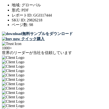
地域:
グローバル
形式:
PDF
レポートID:
GGI117444
SKU ID:
29826218
ページ数:
98
無料サンプルをダウンロード
クイック購入
1000+
世界のリーダーが当社を信頼しています