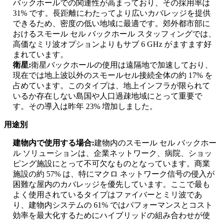
バックホールでの関連性が高まっており、その採用率は
31% です。長距離にわたってより広いカバレッジを提供
できるため、密度の低い地域に最適です。郊外都市部に
おけるスモール セル バックホール スタッフィングでは、
高価なミリ波オプションよりもサブ 6 GHz がますます好
まれています。
衛星:
衛星バックホールの使用は遠隔地で加速しており、
現在では地上波以外のスモールセル接続全体の約 17% を
占めています。このタイプは、地上インフラが限られて
いるか存在しない島国や人口過疎地域にとって重要で
す。その導入は昨年 23% 増加しました。
用途別
建物内で使用する場合:
建物内のスモール セル バックホー
ル ソリューションは、企業ネットワーク、病院、ショッ
ピング施設にとって不可欠なものとなっています。商業
施設の約 57% は、特にマクロ ネットワーク信号の侵入が
困難な屋内のカバレッジを優先しています。ここで最も
よく使用されているタイプはファイバーとミリ波であ
り、建物内システムの 61% ではパフォーマンスとコスト
効率を最大化するためにハイブリッドの組み合わせが使