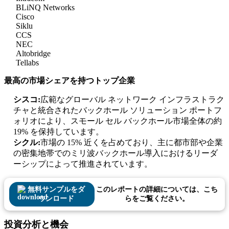
BLiNQ Networks
Cisco
Siklu
CCS
NEC
Altobridge
Tellabs
最高の市場シェアを持つトップ企業
シスコ:
広範なグローバル ネットワーク インフラストラク
チャと統合されたバックホール ソリューション ポートフ
ォリオにより、スモール セル バックホール市場全体の約
19% を保持しています。
シクル:
市場の 15% 近くを占めており、主に都市部や企業
の密集地帯でのミリ波バックホール導入におけるリーダ
ーシップによって推進されています。
無料サンプルをダ
このレポートの詳細については、こち
ウンロード
らをご覧ください。
投資分析と機会