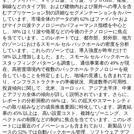
す。ファイバー、マイクロ波、ミリ波、サブ 6 GHz、衛星、
銅線などのタイプ別、および建物内および屋外への導入を含
むアプリケーション別の詳細なセグメンテーションをカバー
しています。市場全体のデータの約 62% はファイバーおよ
びマイクロ波テクノロジーのパフォーマンス指標を中心と
し、38% はミリ波や衛星などの今後のテクノロジーに焦点
を当てています。このレポートでは、都市部、郊外部、地方
のゾーンにおけるスモール セル バックホールの密度を分析
しています。これらのゾーンでは、導入強度が昨年だけで
58% 以上増加しました。また、スモール セル バックホール
スタッフィング パターンも調査し、通信事業者の 49% が現
在、高密度環境内で複数のバックホール テクノロジーを統
合していることを特定しました。地域の見通しも含まれてお
り、インフラストラクチャの準備状況、周波数帯の可用性、
投資傾向に関して、北米、ヨーロッパ、アジア太平洋、中東
とアフリカ全体の傾向が詳しく説明されています。さらに、
レポートの分析洞察の 66% は、5G の拡大やスマートシティ
への取り組みなどの成長推進要因に特化しています。調査結
果の 45% 以上は、高い設置コスト、複雑なゾーニング、ス
ペクトルの制限などの制約に焦点を当てています。このレポ
ートには最近のイノベーションも含まれており、新製品リリ
ースの 52% では自動バックホール管理、ソフトウェア デフ