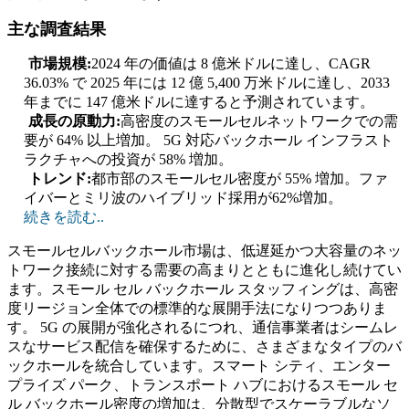
主な調査結果
市場規模:
2024 年の価値は 8 億米ドルに達し、CAGR
36.03% で 2025 年には 12 億 5,400 万米ドルに達し、2033
年までに 147 億米ドルに達すると予測されています。
成長の原動力:
高密度のスモールセルネットワークでの需
要が 64% 以上増加。 5G 対応バックホール インフラスト
ラクチャへの投資が 58% 増加。
トレンド:
都市部のスモールセル密度が 55% 増加。ファ
イバーとミリ波のハイブリッド採用が62%増加。
続きを読む..
スモールセルバックホール市場は、低遅延かつ大容量のネッ
トワーク接続に対する需要の高まりとともに進化し続けてい
ます。スモール セル バックホール スタッフィングは、高密
度リージョン全体での標準的な展開手法になりつつありま
す。 5G の展開が強化されるにつれ、通信事業者はシームレ
スなサービス配信を確保するために、さまざまなタイプのバ
ックホールを統合しています。スマート シティ、エンター
プライズ パーク、トランスポート ハブにおけるスモール セ
ル バックホール密度の増加は、分散型でスケーラブルなソ