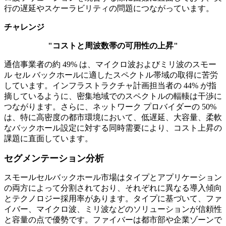
行の遅延やスケーラビリティの問題につながっています。
チャレンジ
"コストと周波数帯の可用性の上昇"
通信事業者の約 49% は、マイクロ波およびミリ波のスモー
ル セル バックホールに適したスペクトル帯域の取得に苦労
しています。インフラストラクチャ計画担当者の 44% が指
摘しているように、密集地域でのスペクトルの輻輳は干渉に
つながります。さらに、ネットワーク プロバイダーの 50%
は、特に高密度の都市環境において、低遅延、大容量、柔軟
なバックホール設定に対する同時需要により、コスト上昇の
課題に直面しています。
セグメンテーション分析
スモールセルバックホール市場はタイプとアプリケーション
の両方によって分割されており、それぞれに異なる導入傾向
とテクノロジー採用率があります。タイプに基づいて、ファ
イバー、マイクロ波、ミリ波などのソリューションが信頼性
と容量の点で優勢です。ファイバーは都市部や企業ゾーンで