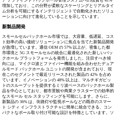
ア デファインド バックホール管理システムへの投資も 41%
増加しており、この分野が柔軟なスケーリングとリアルタイ
ム分析を可能にするインテリジェントで自動化されたソリュ
ーションに向けて進化していることを示しています。
新製品開発
スモールセルバックホール市場では、大容量、低遅延、コス
ト効率の高い接続ソリューションに焦点を当てた新製品開発
が急増しています。通信 OEM の 57% 以上が、密集した都
市環境と 5G スモールセルの統合に最適化された新しいバッ
クホール プラットフォームを発売しました。注目すべき傾
向には、マイクロ波とファイバー機能を組み合わせたデュア
ルモード バックホール ユニットの開発が含まれており、現
在このセグメントで最近リリースされた製品の 42% を占め
ています。イノベーションの 48% 以上は、マルチギガビッ
トのスループットを提供するミリ波ベースのバックホール製
品を中心としており、都市景観や商業クラスターでの効率的
なスモール セル スタッフィングを可能にします。さらに、
新製品の 36% は、街路灯や監視ポールなどの既存のスマー
ト シティ インフラストラクチャに簡単に統合できる、コン
パクトなポール取り付け可能な設計を特徴としています。ソ