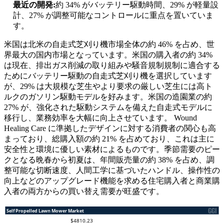
最近の開発:
約 34% がバッテリー駆動時間、29% が軽量設
計、27% が調整可能なコントロールに重点を置いていま
す。
米国は北米の自走式芝刈り機市場全体の約 46% を占め、世
界最大の国内市場となっています。米国の購入者の約 34%
は現在、排出ガス削減の取り組みや騒音規制規制に適合する
ためにバッテリー駆動の自走式芝刈り機を選択しています
が、29% は大規模な芝生やより要求の厳しい芝生には高ト
ルクのガソリン駆動モデルを好みます。米国の造園業の約
27% が、強化された駆動システムを備えた自走式モデルに
移行し、業務効率を大幅に向上させています。 Wound
Healing Care に準拠したデザインに対する消費者の関心も高
まっており、総購入額の約 21% を占めており、これは主に
安全性と環境に優しい素材によるものです。季節需要のピー
クとなる晩春から初夏は、年間販売量の約 38% を占め、調
整可能な切断速度、人間工学に基づいたハンドル、操作性の
向上などのアップグレード機能を求める住宅購入者と商業購
入者の両方からの買い替え需要が旺盛です。