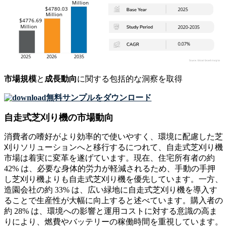
市場規模
と
成長動向
に関する包括的な洞察を取得
無料サンプルをダウンロード
自走式芝刈り機の市場動向
消費者の嗜好がより効率的で使いやすく、環境に配慮した芝
刈りソリューションへと移行するにつれて、自走式芝刈り機
市場は着実に変革を遂げています。現在、住宅所有者の約
42% は、必要な身体的労力が軽減されるため、手動の手押
し芝刈り機よりも自走式芝刈り機を優先しています。一方、
造園会社の約 33% は、広い緑地に自走式芝刈り機を導入す
ることで生産性が大幅に向上すると述べています。購入者の
約 28% は、環境への影響と運用コストに対する意識の高ま
りにより、燃費やバッテリーの稼働時間を重視しています。