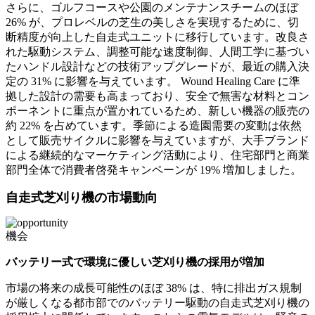
さらに、ゴルフコースや公園のメンテナンスチームのほぼ
26% が、プロレベルの芝生の美しさを実現するために、切
断精度が向上した自走式ユニットに移行しています。改良さ
れた駆動システム、調整可能な速度制御、人間工学に基づい
たハンドル設計などの技術アップグレードが、最近の購入決
定の 31% に影響を与えています。 Wound Healing Care に準
拠した設計の需要も高まっており、安全で無害な材料とコン
ポーネントに重点が置かれているため、新しい機器の販売の
約 22% を占めています。季節による造園需要の変動は依然
として販売サイクルに影響を与えていますが、大手ブランド
による継続的なマーケティング活動により、住宅部門と商業
部門全体で消費者啓発キャンペーンが 19% 増加しました。
自走式芝刈り機の市場動向
機会
バッテリー式で環境に優しい芝刈り機の採用が増加
市場の将来の成長可能性のほぼ 38% は、特に排出ガス規制
が厳しくなる都市部でのバッテリー駆動の自走式芝刈り機の