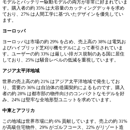
モデルとバッテリー駆動モデルの両方が非常に好まれていま
す。購入者の約 35% は大容量のカッティングデッキを求め
ており、27% は人間工学に基づいたデザインを優先してい
ます。
ヨーロッパ
ヨーロッパは市場の約 29% を占め、売上高の 38% は電気お
よびハイブリッド芝刈り機モデルによって牽引されていま
す。ユーザーの約 33% は厳しい排ガス規制のある国に居住
しており、25% は騒音レベルの低減を重視しています。
アジア太平洋地域
世界の売上高の約 21% はアジア太平洋地域で発生してお
り、需要の 36% は自治体の造園契約によるものです。購入
者の約 28% は都市部の物件向けのコンパクトなモデルを好
み、24% は堅牢な全地形型ユニットを求めています。
中東とアフリカ
この地域は世界市場に約 6% 貢献しています。売上の約 31%
が高級住宅物件、29% がゴルフコース、22% がリゾート造