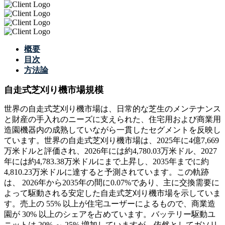
概要
目次
方法論
自走式芝刈り機市場規模
世界の自走式芝刈り機市場は、日常的な芝生のメンテナンス
と財産の手入れのニーズに支えられた、住宅用および商業用
造園機器内の成熟していながら一貫したセグメントを反映し
ています。世界の自走式芝刈り機市場は、2025年に4億7,669
万米ドルと評価され、2026年には約4,780.03万米ドル、2027
年には約4,783.38万米ドルにまで上昇し、2035年までに約
4,810.23万米ドルに達すると予測されています。この軌跡
は、 2026年から2035年の間に0.07%であり、主に交換需要に
よって駆動される安定した自走式芝刈り機市場を示していま
す。売上の 55% 以上が住宅ユーザーによるもので、商業造
園が 30% 以上のシェアを占めています。バッテリー駆動ユ
ニットは 20% ～ 25% 増加していますが、依然としてガソリ