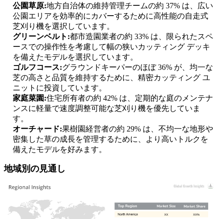
公園草原:
地方自治体の維持管理チームの約 37% は、広い
公園エリアを効率的にカバーするために高性能の自走式
芝刈り機を選択しています。
グリーンベルト:
都市造園業者の約 33% は、限られたスペ
ースでの操作性を考慮して幅の狭いカッティング デッキ
を備えたモデルを選択しています。
ゴルフコース:
グラウンドキーパーのほぼ 36% が、均一な
芝の高さと品質を維持するために、精密カッティング ユ
ニットに投資しています。
家庭菜園:
住宅所有者の約 42% は、定期的な庭のメンテナ
ンスに軽量で速度調整可能な芝刈り機を優先していま
す。
オーチャード:
果樹園経営者の約 29% は、不均一な地形や
密集した草の成長を管理するために、より高いトルクを
備えたモデルを好みます。
地域別の見通し
XX
XX%