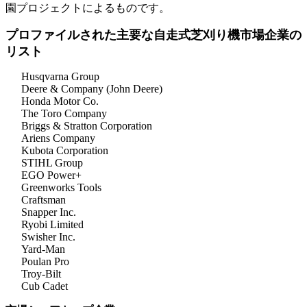
園プロジェクトによるものです。
プロファイルされた主要な自走式芝刈り機市場企業の
リスト
Husqvarna Group
Deere & Company (John Deere)
Honda Motor Co.
The Toro Company
Briggs & Stratton Corporation
Ariens Company
Kubota Corporation
STIHL Group
EGO Power+
Greenworks Tools
Craftsman
Snapper Inc.
Ryobi Limited
Swisher Inc.
Yard-Man
Poulan Pro
Troy-Bilt
Cub Cadet