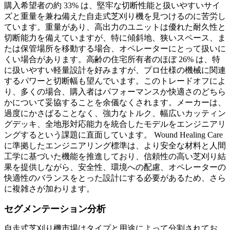
購入希望者の約 33% は、堅牢な切断性能と扱いやすいサイ
ズと重量を兼ね備えた自走式芝刈り機を見つけるのに苦労し
ています。重量があり、高出力のユニットは優れた耐久性と
切断能力を備えていますが、特に傾斜地、狭いスペース、ま
たは保管場所を移動する場合、オペレーターにとって扱いに
くい場合があります。高齢の住宅所有者のほぼ 26% は、特
に扱いやすい軽量設計を好みますが、プロ仕様の機械に関連
するパワーと切断幅も望んでいます。このトレードオフによ
り、多くの場合、購入者はパフォーマンスか快適さのどちら
かについて妥協することを余儀なくされます。メーカーは、
過度にかさばることなく、強力なトルク、幅広いカッティン
グデッキ、全地形対応能力を統合したモデルをエンジニアリ
ングするという課題に直面しています。 Wound Healing Care
に準拠したエンジニアリング標準は、より安全な材料と人間
工学に基づいた機能を推進しており、信頼性の高い芝刈り結
果を提供しながら、安全性、環境への配慮、オペレーターの
快適性のバランスをとった設計にする必要があるため、さら
に複雑さが加わります。
セグメンテーション分析
自走式芝刈り機市場はタイプと用途によって分割されてお