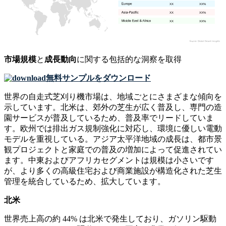
XX
XX%
XX
XX%
XX
XX%
市場規模
と
成長動向
に関する包括的な洞察を取得
無料サンプルをダウンロード
世界の自走式芝刈り機市場は、地域ごとにさまざまな傾向を
示しています。北米は、郊外の芝生が広く普及し、専門の造
園サービスが普及しているため、普及率でリードしていま
す。欧州では排出ガス規制強化に対応し、環境に優しい電動
モデルを重視している。アジア太平洋地域の成長は、都市景
観プロジェクトと家庭での普及の増加によって促進されてい
ます。中東およびアフリカセグメントは規模は小さいです
が、より多くの高級住宅および商業施設が構造化された芝生
管理を統合しているため、拡大しています。
北米
世界売上高の約 44% は北米で発生しており、ガソリン駆動