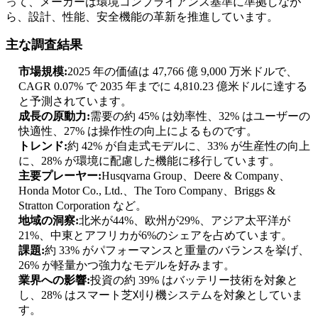
って、メーカーは環境コンプライアンス基準に準拠しなが
ら、設計、性能、安全機能の革新を推進しています。
主な調査結果
市場規模:
2025 年の価値は 47,766 億 9,000 万米ドルで、
CAGR 0.07% で 2035 年までに 4,810.23 億米ドルに達する
と予測されています。
成長の原動力:
需要の約 45% は効率性、32% はユーザーの
快適性、27% は操作性の向上によるものです。
トレンド:
約 42% が自走式モデルに、33% が生産性の向上
に、28% が環境に配慮した機能に移行しています。
主要プレーヤー:
Husqvarna Group、Deere & Company、
Honda Motor Co., Ltd.、The Toro Company、Briggs &
Stratton Corporation など。
地域の洞察:
北米が44%、欧州が29%、アジア太平洋が
21%、中東とアフリカが6%のシェアを占めています。
課題:
約 33% がパフォーマンスと重量のバランスを挙げ、
26% が軽量かつ強力なモデルを好みます。
業界への影響:
投資の約 39% はバッテリー技術を対象と
し、28% はスマート芝刈り機システムを対象としていま
す。