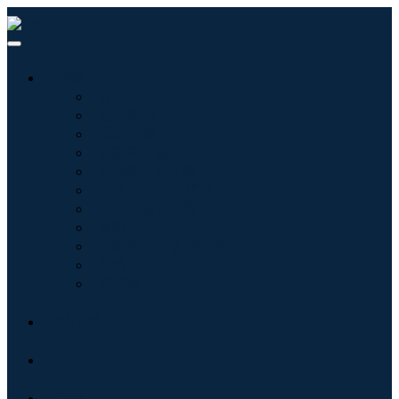
産業:
情報技術
健康管理
機械設備
自動車と輸送
食べ物と飲み物
エネルギーと電力
航空宇宙と防衛
農業
化学薬品および材料
建築
消費財
ブログ
について
接触