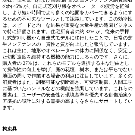
の約 45% が、自走式芝刈り機をオペレーターの疲労を軽減
し、より短い時間でより多くの地面をカバーできるようにす
るための不可欠なツールとして認識しています。この効率性
は、スピードと均一な結果が重要な大量生産の造園ビジネス
で特に評価されます。住宅所有者の約 32% が、従来の手押
し式芝刈り機から自走式モデルに移行したことで、日常の芝
生メンテナンスの一貫性と質が向上したと報告しています。
これは主に、地形やオペレーターの体力に関係なく、安定し
た切断速度を維持する機械の能力によるものです。さらに、
購入者の 27% は、これらのモデルを選択する主な理由とし
て操作性の向上を挙げ、庭の花壇、樹木、または平らでない
地面の周りで作業する場合の利点に注目しています。多くの
消費者はまた、調整可能な切断高さ、可変速制御、人間工学
に基づいたハンドルなどの機能を強調しています。これらの
要素は、ユーザーの安全性と環境基準を優先する創傷治癒ケ
ア準拠の設計に対する需要の高まりをさらにサポートしてい
ます。
拘束具