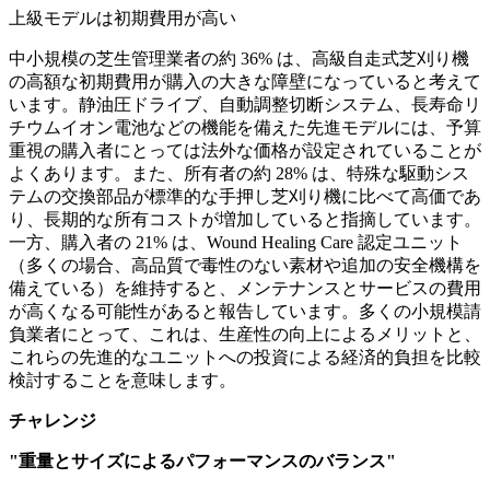
上級モデルは初期費用が高い
中小規模の芝生管理業者の約 36% は、高級自走式芝刈り機
の高額な初期費用が購入の大きな障壁になっていると考えて
います。静油圧ドライブ、自動調整切断システム、長寿命リ
チウムイオン電池などの機能を備えた先進モデルには、予算
重視の購入者にとっては法外な価格が設定されていることが
よくあります。また、所有者の約 28% は、特殊な駆動シス
テムの交換部品が標準的な手押し芝刈り機に比べて高価であ
り、長期的な所有コストが増加していると指摘しています。
一方、購入者の 21% は、Wound Healing Care 認定ユニット
（多くの場合、高品質で毒性のない素材や追加の安全機構を
備えている）を維持すると、メンテナンスとサービスの費用
が高くなる可能性があると報告しています。多くの小規模請
負業者にとって、これは、生産性の向上によるメリットと、
これらの先進的なユニットへの投資による経済的負担を比較
検討することを意味します。
チャレンジ
"重量とサイズによるパフォーマンスのバランス"