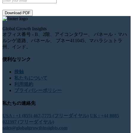
Download PDF
Global Growth Insights
オフィス番号 - B、2階、アイコンタワー、 バネール・マハ
ルンゲ道路、バネール、 プネー411045、マハラシュトラ
州、インド。
便利なリンク
接触
私たちについて
利用規約
プライバシーポリシー
私たちの連絡先
USA : +1 (855) 467-7775 (フリーダイヤル)
UK : +44 8085
022397 (フリーダイヤル)
sales@globalgrowthinsights.com