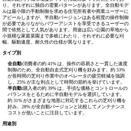
り、それぞれに独自の需要パターンがあります。全自動モデ
ルは最小限の手動制御を求める住宅所有者や商業ユーザーに
アピールしますが、半自動バージョンはある程度の操作制御
が必要でありながらパワーアシストを享受できるユーザーの
間で依然として人気があります。用途は広い公園の草地から
小規模な家庭菜園まで多岐にわたり、それぞれに必要な刈
幅、駆動速度、耐久性の仕様が異なります。
タイプ別
全自動:
消費者の約 41% は、操作の容易さと一貫した速度
制御のため、全自動自走式芝刈り機を好みます。約 33%
が長時間の芝刈り作業中のオペレータの疲労軽減を強調
し、25% が主な利点として時間の節約を挙げています。
半自動:
購入者の約 39% は、手頃な価格とコントロールの
バランスをとるために半自動モデルを選択しています。
約 31% がさまざまな地形に対応するこれらの芝刈り機を
好み、28% が全自動バージョンと比較してメンテナンス
コストが低いことに注目しています。
用途別