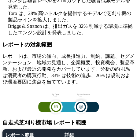
ホンダは騒音レベルを25％カットした騒音低減モデルを
発売した。
Toro は、28% 高いトルクを提供するモデルで芝刈り機の
製品ラインを拡大しました。
Briggs & Stratton は、排出ガスを 32% 削減する環境に準拠
したエンジン設計を発表しました。
レポートの対象範囲
レポートは、市場の傾向、成長推進力、制約、課題、セグメ
ンテーション、地域の見通し、企業概要、投資機会、製品革
新、および最近の開発をカバーしています。分析の約 41%
は消費者の購買行動、33% は技術の進歩、26% は規制およ
び環境要因に焦点を当てています。
自走式芝刈り機市場 レポート範囲
レポート範囲
詳細