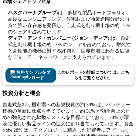
市場シェアトップ企業
ハスクバーナグループ:
は、多様な製品ポートフォリオ、
高度なエンジニアリング、住宅および商業造園分野の両
方で強い存在感を発揮し、自走式芝刈り機市場の約 15%
のシェアを占めています。
ディア・アンド・カンパニー (ジョン・ディア):
は、自走
式芝刈り機市場の約 13% のシェアを占めており、耐久性
と高性能の機器に対する評判と、世界市場にわたる広範
なディーラー ネットワークに支えられています。
無料サンプルをダ
このレポートの詳細については、こち
ウンロード
らをご覧ください。
投資分析と機会
自走式芝刈り機市場への新規投資の約 39% は、バッテリー
技術の革新に焦点を当てています。約 31% が効率向上のた
めの強化された駆動システムを目標にしており、24% が環
境に優しい製品ラインの拡大に割り当てられています。資金
の約 28% は、テクノロジーに精通した消費者にアピールす