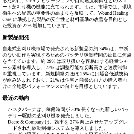
るために、GPS ナビゲーションや自動速度制御などのスマ
ート芝刈り機の機能に充てられます。また、市場では、環境
衛生への配慮の重要性の高まりを反映して、Wound Healing
Care に準拠した製品の安全性と材料基準の改善を目的とし
た投資が 22% 増加しています。
新製品開発
自走式芝刈り機市場で発売される新製品の約 34% は、中断
のない動作を実現するためのバッテリ稼働時間の延長に焦点
を当てています。約 29% は取り扱いを容易にする軽量シャ
ーシ素材を導入し、27% は調整可能な切断高さと速度制御
を重視しています。新規開発のほぼ 25% には騒音低減技術
が組み込まれており、21% は住宅と商業の両方の購入者向
けに全地形パフォーマンスの向上を目標としています。
最近の動向
ハスクバーナは、稼働時間が 30% 長くなった新しいバッ
テリー駆動の芝刈り機を発売しました。
Deere & Company は、効率を 27% 向上させたアップグレ
ードされた駆動制御システムを導入しました。