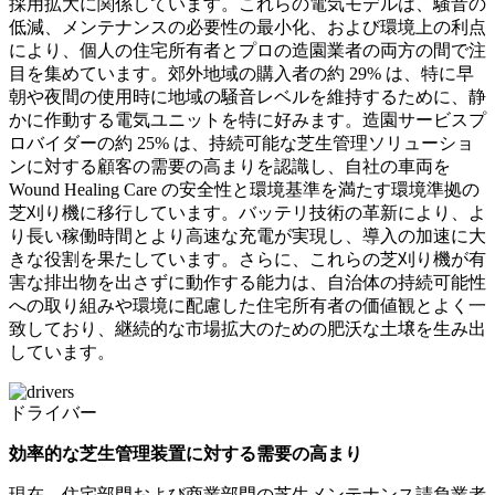
採用拡大に関係しています。これらの電気モデルは、騒音の
低減、メンテナンスの必要性の最小化、および環境上の利点
により、個人の住宅所有者とプロの造園業者の両方の間で注
目を集めています。郊外地域の購入者の約 29% は、特に早
朝や夜間の使用時に地域の騒音レベルを維持するために、静
かに作動する電気ユニットを特に好みます。造園サービスプ
ロバイダーの約 25% は、持続可能な芝生管理ソリューショ
ンに対する顧客の需要の高まりを認識し、自社の車両を
Wound Healing Care の安全性と環境基準を満たす環境準拠の
芝刈り機に移行しています。バッテリ技術の革新により、よ
り長い稼働時間とより高速な充電が実現し、導入の加速に大
きな役割を果たしています。さらに、これらの芝刈り機が有
害な排出物を出さずに動作する能力は、自治体の持続可能性
への取り組みや環境に配慮した住宅所有者の価値観とよく一
致しており、継続的な市場拡大のための肥沃な土壌を生み出
しています。
ドライバー
効率的な芝生管理装置に対する需要の高まり
現在、住宅部門および商業部門の芝生メンテナンス請負業者