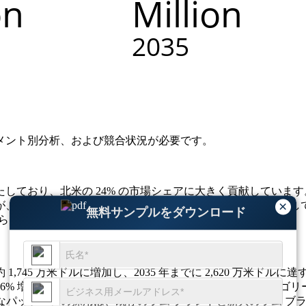
メント別分析、および競合状況
が必要です。
ており、北米の 24% の市場シェアに大きく貢献しています
×
が、貿易内および貿易外のチャネル全体で消費の増加を推進し
無料サンプルをダウンロード
さらに高まりました。
には約 1,745 万米ドルに増加し、2035 年までに 2,620 万米ドル
6% 増加し、プレミアムセグメントの拡大が全世界のカテゴリー
なパッケージの採用は、既存のラム ブランドと新興のラム ブラン