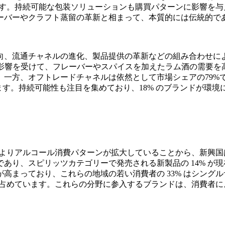
ます。持続可能な包装ソリューションも購買パターンに影響を与え
ーバーやクラフト蒸留の革新と相まって、本質的には伝統的で
、流通チャネルの進化、製品提供の革新などの組み合わせによ
影響を受けて、フレーバーやスパイスを加えたラム酒の需要を高め
。一方、オフトレードチャネルは依然として市場シェアの79%
ます。持続可能性も注目を集めており、18% のブランドが環
展によりアルコール消費パターンが拡大していることから、新興
あり、スピリッツカテゴリーで発売される新製品の 14% が現
高まっており、これらの地域の若い消費者の 33% はシング
 を占めています。これらの分野に参入するブランドは、消費者