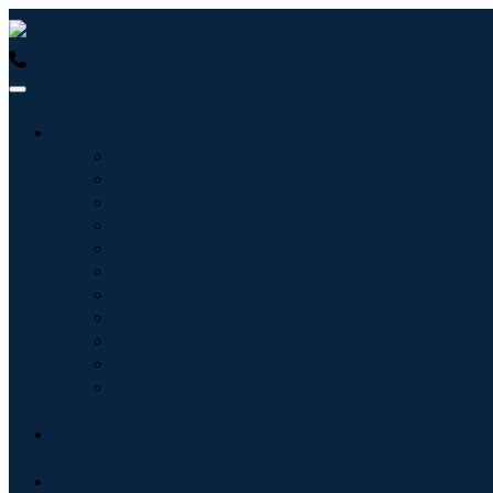
USA : +1 (855) 467-7775 (フリーダイヤル)
UK : +44 8085 
産業:
情報技術
健康管理
機械設備
自動車と輸送
食べ物と飲み物
エネルギーと電力
航空宇宙と防衛
農業
化学薬品および材料
建築
消費財
ブログ
について