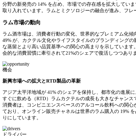
分野の新発売の 14% を占め、市場での存在感を拡大してい
取り入れています。ラムとミクソロジーの融合が進み、フレ
ラム市場の動向
ラム酒市場は、消費者行動の変化、世界的なプレミアム化傾向
49% が、カクテル文化やライフスタイルのブランディングの
な蒸留とより高い品質基準への関心の高まりを示しています
会的な消費習慣に牽引されて21%のシェアで復活しつつあり
機会
新興市場への拡大とRTD製品の革新
アジア太平洋地域が 41% のシェアを保持し、都市化の進
すぐに飲める（RTD）ラムカクテルの成長も大きなチャンスで
消費者は、コンビニエンスベースのアルコール飲料への関心が
ており、オンライン販売チャネルは世界のラム購入の 19%
りにしています。
ドライバー