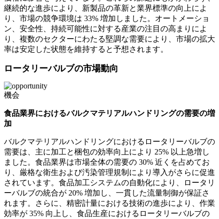
継続的な進歩により、新製品の革新と業界標準の向上によ
り、市場の競争環境は 33% 増加しました。オートメーショ
ン、安全性、持続可能性に対する産業の注目の高まりによ
り、複数のセクターにわたる堅調な需要により、市場の拡大
率は安定した状態を維持すると予想されます。
ロータリーバルブの市場動向
機会
食品業界におけるバルクマテリアルハンドリングの需要の増
加
バルクマテリアルハンドリングにおけるロータリーバルブの
需要は、主に加工と梱包の効率向上により 25% 以上急増し
ました。食品業界は市場全体の需要の 30% 近くを占めてお
り、厳格な衛生および汚染管理規制により導入がさらに促進
されています。食品加工システムの自動化により、ロータリ
ーバルブの統合が 20% 増加し、一貫した流量制御が保証さ
れます。さらに、精密計量における技術の進歩により、作業
効率が 35% 向上し、食品生産におけるロータリーバルブの