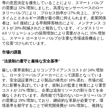
導の意思決定を優先していることにより、スマート バルブ
の需要は 32% 増加しました。高度なセンサーベースのロー
タリーバルブにより、プロセス効率が 27% 向上し、ダウン
タイムとエネルギー消費が最小限に抑えられます。産業関係
者は、IoT 接続による早期障害検出により、メンテナンス コ
ストが 20% 削減されたと報告しています。インダストリー
4.0 ソリューションの採用増加により需要がさらに 35% 増加
し、スマート ロータリー バルブが主要な市場成長機会とし
て位置づけられています。
市場の課題
"法規制の遵守と厳格な安全基準"
厳しい業界規制によりコンプライアンスコストが 24% 増加
し、ロータリーバルブメーカーにとって課題となっていま
す。安全認証要件により製品の発売が 18% 遅れ、市場の拡
大に影響を及ぼしています。規制上の監査と検査により運営
コストが 21% 増加し、企業は追加リソースの割り当てを余
儀なくされています。高性能で汚染のないロータリーバルブ
の需要は 29% 増加しており、継続的な革新が必要です。環
境基準を順守することで研究開発費が 16% 増加し、複雑な