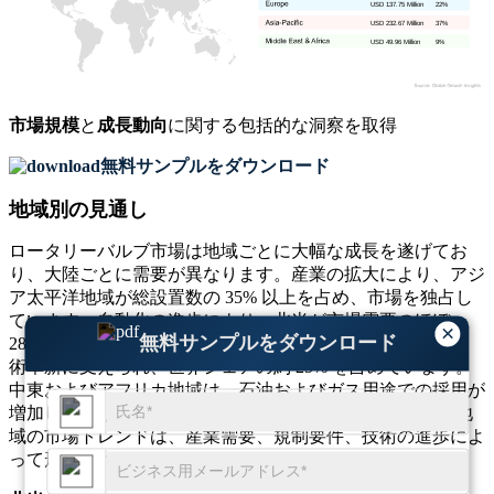
USD 137.75 Million
22%
USD 232.67 Million
37%
USD 49.96 Million
9%
市場規模
と
成長動向
に関する包括的な洞察を取得
無料サンプルをダウンロード
地域別の見通し
ロータリーバルブ市場は地域ごとに大幅な成長を遂げてお
り、大陸ごとに需要が異なります。産業の拡大により、アジ
ア太平洋地域が総設置数の 35% 以上を占め、市場を独占し
ています。自動化の進歩により、北米が市場需要のほぼ
×
無料サンプルをダウンロード
28% を占めています。ヨーロッパは、厳しい産業規制と技
術革新に支えられ、世界シェアの約 25% を占めています。
中東およびアフリカ地域は、石油およびガス用途での採用が
増加しており、市場全体の約 12% に貢献しています。各地
域の市場トレンドは、産業需要、規制要件、技術の進歩によ
って形成されます。