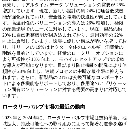
発売し、リアルタイム データ ソリューションの需要が 28%
増加しています。現在、新しい設計の約 24% に騒音低減機
能が強化されており、安全性と職場の快適性が向上していま
す。高温耐性のバリエーションの導入は 26% 増加し、極限
の産業環境でのニーズに対応しています。現在、製品の約
20% に自己調整機能が組み込まれており、運用効率の 22%
向上に貢献しています。環境に優しい構成が勢いを増してお
り、リリースの 19% はセクター全体のエネルギー消費量の
削減を目的としています。軽量のロータリー オプションに
より可搬性が 18% 向上し、モバイル セットアップでの柔軟
な導入が可能になります。目詰まり防止機能の開発により信
頼性が 23% 向上し、連続プロセスの中断が最小限に抑えら
れます。さらに、新製品の 21% は交換可能なコンポーネン
トによる多機能をサポートしており、多用途のアプリケーシ
ョン固有のソリューションに対する需要の高まりに対応して
います。
ロータリーバルブ市場の最近の動向
2023 年と 2024 年に、ロータリー バルブ市場は技術革新、地
域拡大、持続可能性への取り組みによって顕著な進歩を遂げ