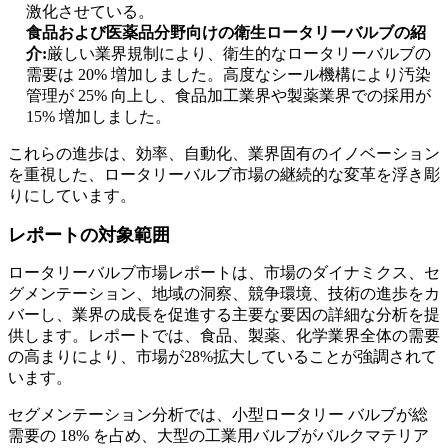
激化させている。
食品および医薬品分野向けの衛生ロータリーバルブの紹
介:
厳しい業界規制により、衛生的なロータリーバルブの
需要は 20% 増加しました。高度なシール機構により汚染
管理が 25% 向上し、食品加工業界や製薬業界での採用が
15% 増加しました。
これらの進歩は、効率、自動化、業界固有のイノベーション
を重視した、ロータリーバルブ市場の継続的な変革を浮き彫
りにしています。
レポートの対象範囲
ロータリーバルブ市場レポートは、市場のダイナミクス、セ
グメンテーション、地域の洞察、競争環境、技術の進歩をカ
バーし、業界の成長を促進する主要な要因の詳細な分析を提
供します。レポートでは、食品、製薬、化学業界全体の需要
の高まりにより、市場が28%拡大していることが強調されて
います。
セグメンテーション分析では、小型ロータリー バルブが総
需要の 18% を占め、大型の工業用バルブがバルクマテリア