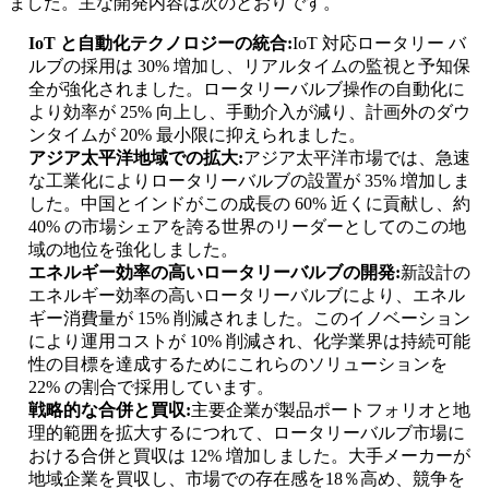
ました。主な開発内容は次のとおりです。
IoT と自動化テクノロジーの統合:
IoT 対応ロータリー バ
ルブの採用は 30% 増加し、リアルタイムの監視と予知保
全が強化されました。ロータリーバルブ操作の自動化に
より効率が 25% 向上し、手動介入が減り、計画外のダウ
ンタイムが 20% 最小限に抑えられました。
アジア太平洋地域での拡大:
アジア太平洋市場では、急速
な工業化によりロータリーバルブの設置が 35% 増加しま
した。中国とインドがこの成長の 60% 近くに貢献し、約
40% の市場シェアを誇る世界のリーダーとしてのこの地
域の地位を強化しました。
エネルギー効率の高いロータリーバルブの開発:
新設計の
エネルギー効率の高いロータリーバルブにより、エネル
ギー消費量が 15% 削減されました。このイノベーション
により運用コストが 10% 削減され、化学業界は持続可能
性の目標を達成するためにこれらのソリューションを
22% の割合で採用しています。
戦略的な合併と買収:
主要企業が製品ポートフォリオと地
理的範囲を拡大するにつれて、ロータリーバルブ市場に
おける合併と買収は 12% 増加しました。大手メーカーが
地域企業を買収し、市場での存在感を18％高め、競争を