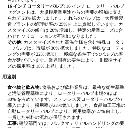
られています。
16 インチロータリーバルブ:
16 インチ ロータリー バルブ
セグメントは、大規模産業用途からの需要の増加に支え
られて 28% 拡大しました。これらのバルブは、大容量製
造プラントの処理効率の 25% 向上に貢献しています。カ
スタマイズの傾向は 20% 増加し、特定の産業ニーズに合
わせたソリューションが可能になりました。
その他:
カスタマイズされた高温仕様を含む特殊ロータリ
ー バルブは、市場が 30% 拡大しました。特殊なコーティ
ングの需要が 22% 増加し、極端な条件下でのバルブの寿
命が延びています。業界固有の要件により、非標準サイ
ズの採用率は 18% 上昇しました。
用途別
食べ物と飲み物:
食品および飲料業界は、厳格な衛生基準
と汚染管理基準により、ロータリーバルブ市場のほぼ
30% を占めています。ステンレス製ロータリーバルブの
導入により、採用率が22%増加しました。食品加工工場の
自動ロータリー バルブにより、運用効率が 27% 向上し、
一貫した材料の流れが保証されます。
工事:
建設部門では、バルクマテリアルハンドリングの要