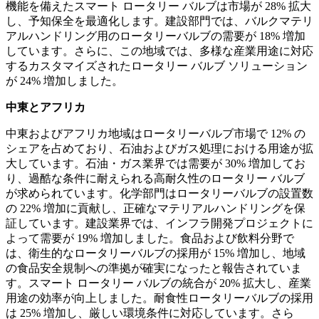
機能を備えたスマート ロータリー バルブは市場が 28% 拡大
し、予知保全を最適化します。建設部門では、バルクマテリ
アルハンドリング用のロータリーバルブの需要が 18% 増加
しています。さらに、この地域では、多様な産業用途に対応
するカスタマイズされたロータリー バルブ ソリューション
が 24% 増加しました。
中東とアフリカ
中東およびアフリカ地域はロータリーバルブ市場で 12% の
シェアを占めており、石油およびガス処理における用途が拡
大しています。石油・ガス業界では需要が 30% 増加してお
り、過酷な条件に耐えられる高耐久性のロータリー バルブ
が求められています。化学部門はロータリーバルブの設置数
の 22% 増加に貢献し、正確なマテリアルハンドリングを保
証しています。建設業界では、インフラ開発プロジェクトに
よって需要が 19% 増加しました。食品および飲料分野で
は、衛生的なロータリーバルブの採用が 15% 増加し、地域
の食品安全規制への準拠が確実になったと報告されていま
す。スマート ロータリー バルブの統合が 20% 拡大し、産業
用途の効率が向上しました。耐食性ロータリーバルブの採用
は 25% 増加し、厳しい環境条件に対応しています。さら