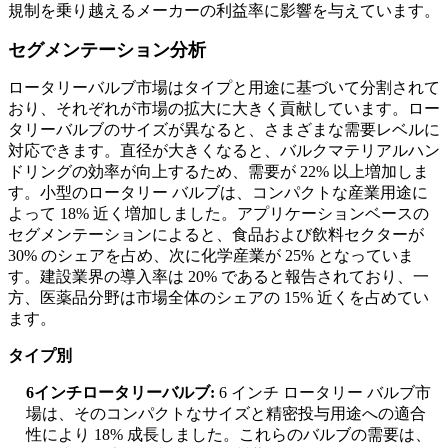
規制を乗り越えるメーカーの利益率に影響を与えています。
セグメンテーション分析
ロータリーバルブ市場はタイプと用途に基づいて分割されて
おり、それぞれが市場の拡大に大きく貢献しています。ロー
タリーバルブのサイズが異なると、さまざまな需要レベルに
対応できます。直径が大きくなると、バルクマテリアルハン
ドリングの効率が向上するため、需要が 22% 以上増加しま
す。小型のロータリー バルブは、コンパクトな産業用途に
よって 18% 近く増加しました。アプリケーションベースの
セグメンテーションによると、食品および飲料セクターが
30% のシェアを占め、次に化学産業が 25% となっていま
す。建設業界の導入率は 20% であると報告されており、一
方、医薬品分野は市場全体のシェアの 15% 近くを占めてい
ます。
タイプ別
6インチロータリーバルブ:
6 インチ ロータリー バルブ市
場は、そのコンパクトなサイズと精密投与用途への適合
性により 18% 成長しました。これらのバルブの需要は、