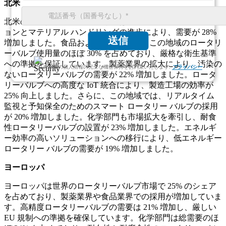
北米
北米のロータリー バルブ市場では、主に産業オートメーシ
ョンとマテリアル ハンドリングの進歩により、需要が 28%
送信
増加しました。食品および飲料部門は、この地域のロータリ
ーバルブ使用量のほぼ 30% を占めており、厳格な衛生基準
への準拠を保証しています。製薬業界の拡大により、汚染の
お客様の個人情報の完全な機密保持をお約束いたします.
プライバシー
ないロータリーバルブの需要が 22% 増加しました。ロータ
リーバルブへの高度な IoT 統合により、製造工場の効率が
25% 向上しました。さらに、この地域では、リアルタイム
監視と予知保全のためのスマート ロータリー バルブの採用
が 20% 増加しました。化学部門も市場拡大を牽引し、耐食
性ロータリーバルブの設置が 23% 増加しました。エネルギ
ー効率の高いソリューションへの移行により、低エネルギー
ロータリー バルブの需要が 19% 増加しました。
ヨーロッパ
ヨーロッパは世界のロータリーバルブ市場で 25% のシェア
を占めており、製薬業界や食品業界での採用が増加していま
す。高精度ロータリーバルブの需要は 21% 増加し、厳しい
EU 規制への準拠を確保しています。化学部門は総需要のほ