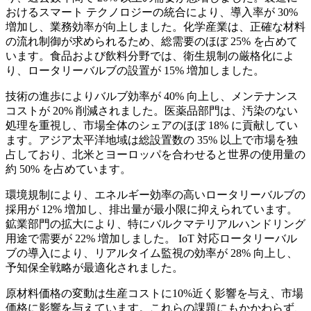
おけるスマート テクノロジーの統合により、導入率が 30%
増加し、業務効率が向上しました。化学産業は、正確な材料
の流れ制御が求められるため、総需要のほぼ 25% を占めて
います。食品および飲料分野では、衛生規制の厳格化によ
り、ロータリーバルブの設置が 15% 増加しました。
技術の進歩によりバルブ効率が 40% 向上し、メンテナンス
コストが 20% 削減されました。医薬品部門は、汚染のない
処理を重視し、市場全体のシェアのほぼ 18% に貢献してい
ます。アジア太平洋地域は総設置数の 35% 以上で市場を独
占しており、北米とヨーロッパを合わせると世界の使用量の
約 50% を占めています。
環境規制により、エネルギー効率の高いロータリーバルブの
採用が 12% 増加し、排出量が最小限に抑えられています。
鉱業部門の拡大により、特にバルクマテリアルハンドリング
用途で需要が 22% 増加しました。 IoT 対応ロータリーバル
ブの導入により、リアルタイム監視の効率が 28% 向上し、
予知保全戦略が最適化されました。
原材料価格の変動は生産コストに10%近く影響を与え、市場
価格に影響を与えています。これらの課題にもかかわらず、