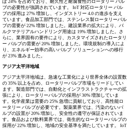
ぼ 24% を占めており、耐久性と耐腐食性のロータリー バル
ブの必要性が強調されています。 IoT 対応ロータリー バル
ブの採用は 27% 増加し、インダストリー 4.0 の進歩を支え
ています。食品加工部門では、ステンレス製ロータリーバル
ブの需要が 22% 増加しました。建設業界の拡大により、バ
ルクマテリアルハンドリング用途は 19% 増加しました。さ
らに、業界固有の要件により、カスタマイズされたロータリ
ー バルブの需要が 20% 増加しました。環境規制の導入によ
り、エネルギー効率の高いバルブ ソリューションへの移行
が 23% 進みました。
アジア太平洋地域
アジア太平洋地域は、急速な工業化により世界全体の設置数
の 35% 以上を占め、ロータリーバルブ市場をリードしてい
ます。製造部門では、自動化とインフラストラクチャーの拡
張により、ロータリーバルブの採用が 30% 増加していま
す。化学産業は需要の 25% 急増に貢献しており、高性能ロ
ータリー バルブが必要です。製薬業界では、汚染のないバ
ルブの設置が 20% 増加し、安全性の遵守が保証されていま
す。食品および飲料業界では、衛生的なロータリーバルブの
採用が 22% 増加し、地域の安全基準を満たしています。 IoT