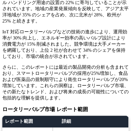
ル ハンドリング用途の設置の 22% に寄与していることが示
されています。地域の産業発展傾向を反映して、アジア太平
洋地域が 35% のシェアを占め、次に北米が 28%、欧州が
25% と続きます。
IoT 対応ロータリーバルブなどの技術の進歩により、運用効
率が 30% 向上し、エネルギー効率の高いバルブ設計により
消費電力が 15% 削減されました。競争環境は大手メーカー
を網羅しており、上位 2 社が合わせて 34% のシェアを保持
しており、市場の統合が示されています。
さらに、このレポートには最近の製品開発の分析も含まれて
おり、スマートロータリーバルブの採用が25%増加し、食品
および医薬品の規制順守により衛生ロータリーバルブが20%
増加しています。これらの洞察は、ロータリーバルブ市場、
その新たなトレンド、および将来の成長の可能性についての
包括的な理解を提供します。
ロータリーバルブ市場 レポート範囲
レポート範囲
詳細