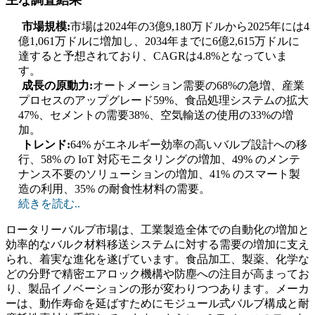
主な調査結果
市場規模:
市場は2024年の3億9,180万ドルから2025年には4
億1,061万ドルに増加し、2034年までに6億2,615万ドルに
達すると予想されており、CAGRは4.8%となっていま
す。
成長の原動力:
オートメーション需要の68%の急増、産業
プロセスのアップグレード59%、食品処理システムの拡大
47%、セメントの需要38%、空気輸送の使用の33%の増
加。
トレンド:
64% がエネルギー効率の高いバルブ設計への移
行、58% の IoT 対応モニタリングの増加、49% のメンテ
ナンス不要のソリューションの増加、41% のスマート製
造の利用、35% の耐食性材料の需要。
続きを読む..
ロータリーバルブ市場は、工業製造全体での自動化の増加と
効率的なバルク材料移送システムに対する需要の増加に支え
られ、着実な進化を遂げています。食品加工、製薬、化学な
どの分野で精密エアロック機構や防塵への注目が高まってお
り、製品イノベーションの形が変わりつつあります。メーカ
ーは、動作寿命を延ばすためにモジュール式バルブ構成と耐