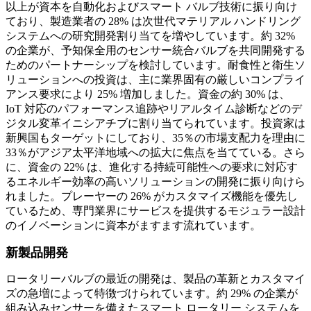
以上が資本を自動化およびスマート バルブ技術に振り向け
ており、製造業者の 28% は次世代マテリアル ハンドリング
システムへの研究開発割り当てを増やしています。約 32%
の企業が、予知保全用のセンサー統合バルブを共同開発する
ためのパートナーシップを検討しています。耐食性と衛生ソ
リューションへの投資は、主に業界固有の厳しいコンプライ
アンス要求により 25% 増加しました。資金の約 30% は、
IoT 対応のパフォーマンス追跡やリアルタイム診断などのデ
ジタル変革イニシアチブに割り当てられています。投資家は
新興国もターゲットにしており、35％の市場支配力を理由に
33％がアジア太平洋地域への拡大に焦点を当てている。さら
に、資金の 22% は、進化する持続可能性への要求に対応す
るエネルギー効率の高いソリューションの開発に振り向けら
れました。プレーヤーの 26% がカスタマイズ機能を優先し
ているため、専門業界にサービスを提供するモジュラー設計
のイノベーションに資本がますます流れています。
新製品開発
ロータリーバルブの最近の開発は、製品の革新とカスタマイ
ズの急増によって特徴づけられています。約 29% の企業が
組み込みセンサーを備えたスマート ロータリー システムを