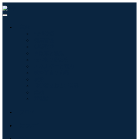
産業:
情報技術
健康管理
機械設備
自動車と輸送
食べ物と飲み物
エネルギーと電力
航空宇宙と防衛
農業
化学薬品および材料
建築
消費財
ブログ
について
接触