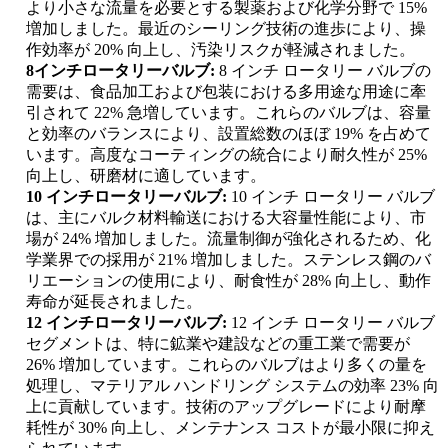
より小さな流量を必要とする製薬および化学分野で 15%
増加しました。最近のシーリング技術の進歩により、操
作効率が 20% 向上し、汚染リスクが軽減されました。
8インチロータリーバルブ:
8 インチ ロータリー バルブの
需要は、食品加工および包装における多用途な用途に牽
引されて 22% 急増しています。これらのバルブは、容量
と効率のバランスにより、設置総数のほぼ 19% を占めて
います。高度なコーティングの統合により耐久性が 25%
向上し、研磨材に適しています。
10 インチロータリーバルブ:
10 インチ ロータリー バルブ
は、主にバルク材料輸送における大容量性能により、市
場が 24% 増加しました。流量制御が強化されるため、化
学業界での採用が 21% 増加しました。ステンレス鋼のバ
リエーションの使用により、耐食性が 28% 向上し、動作
寿命が延長されました。
12 インチロータリーバルブ:
12 インチ ロータリー バルブ
セグメントは、特に鉱業や建設などの重工業で需要が
26% 増加しています。これらのバルブはより多くの量を
処理し、マテリアル ハンドリング システムの効率 23% 向
上に貢献しています。技術のアップグレードにより耐摩
耗性が 30% 向上し、メンテナンス コストが最小限に抑え