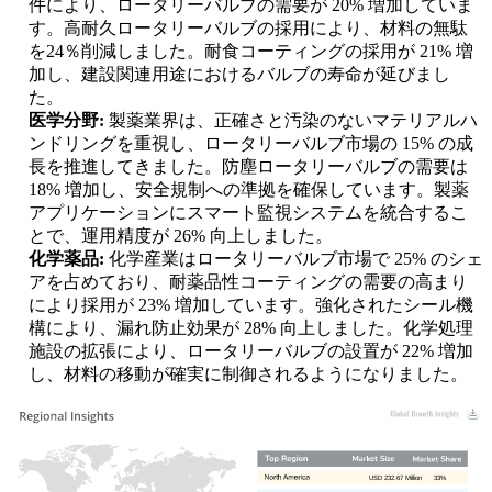
件により、ロータリーバルブの需要が 20% 増加していま
す。高耐久ロータリーバルブの採用により、材料の無駄
を24％削減しました。耐食コーティングの採用が 21% 増
加し、建設関連用途におけるバルブの寿命が延びまし
た。
医学分野:
製薬業界は、正確さと汚染のないマテリアルハ
ンドリングを重視し、ロータリーバルブ市場の 15% の成
長を推進してきました。防塵ロータリーバルブの需要は
18% 増加し、安全規制への準拠を確保しています。製薬
アプリケーションにスマート監視システムを統合するこ
とで、運用精度が 26% 向上しました。
化学薬品:
化学産業はロータリーバルブ市場で 25% のシェ
アを占めており、耐薬品性コーティングの需要の高まり
により採用が 23% 増加しています。強化されたシール機
構により、漏れ防止効果が 28% 向上しました。化学処理
施設の拡張により、ロータリーバルブの設置が 22% 増加
し、材料の移動が確実に制御されるようになりました。
USD 232.67 Million
33%