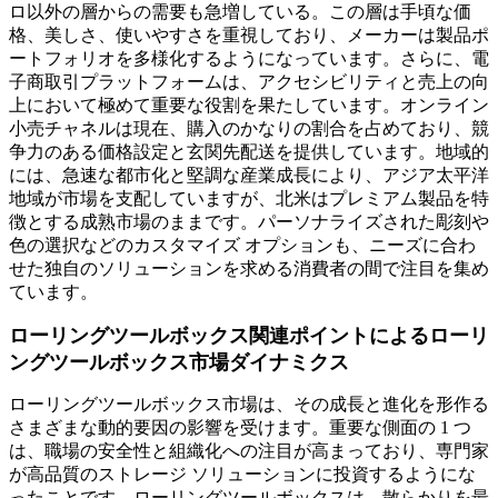
ロ以外の層からの需要も急増している。この層は手頃な価
格、美しさ、使いやすさを重視しており、メーカーは製品ポ
ートフォリオを多様化するようになっています。さらに、電
子商取引プラットフォームは、アクセシビリティと売上の向
上において極めて重要な役割を果たしています。オンライン
小売チャネルは現在、購入のかなりの割合を占めており、競
争力のある価格設定と玄関先配送を提供しています。地域的
には、急速な都市化と堅調な産業成長により、アジア太平洋
地域が市場を支配していますが、北米はプレミアム製品を特
徴とする成熟市場のままです。パーソナライズされた彫刻や
色の選択などのカスタマイズ オプションも、ニーズに合わ
せた独自のソリューションを求める消費者の間で注目を集め
ています。
ローリングツールボックス関連ポイントによるローリ
ングツールボックス市場ダイナミクス
ローリングツールボックス市場は、その成長と進化を形作る
さまざまな動的要因の影響を受けます。重要な側面の 1 つ
は、職場の安全性と組織化への注目が高まっており、専門家
が高品質のストレージ ソリューションに投資するようにな
ったことです。ローリングツールボックスは、散らかりを最