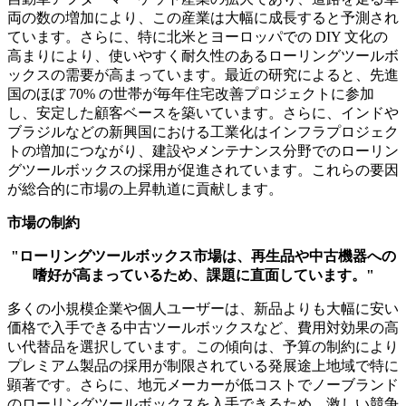
両の数の増加により、この産業は大幅に成長すると予測され
ています。さらに、特に北米とヨーロッパでの DIY 文化の
高まりにより、使いやすく耐久性のあるローリングツールボ
ックスの需要が高まっています。最近の研究によると、先進
国のほぼ 70% の世帯が毎年住宅改善プロジェクトに参加
し、安定した顧客ベースを築いています。さらに、インドや
ブラジルなどの新興国における工業化はインフラプロジェク
トの増加につながり、建設やメンテナンス分野でのローリン
グツールボックスの採用が促進されています。これらの要因
が総合的に市場の上昇軌道に貢献します。
市場の制約
"ローリングツールボックス市場は、再生品や中古機器への
嗜好が高まっているため、課題に直面しています。"
多くの小規模企業や個人ユーザーは、新品よりも大幅に安い
価格で入手できる中古ツールボックスなど、費用対効果の高
い代替品を選択しています。この傾向は、予算の制約により
プレミアム製品の採用が制限されている発展途上地域で特に
顕著です。さらに、地元メーカーが低コストでノーブランド
のローリングツールボックスを入手できるため、激しい競争