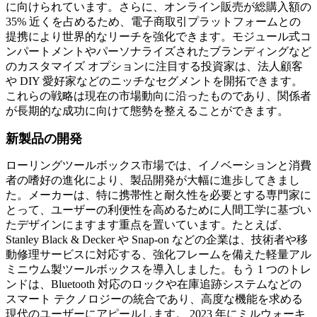
に向けられています。さらに、オンライン販売が総購入額の
35% 近くを占めるため、電子商取引プラットフォームとの
提携により世界的なリーチを強化できます。モジュール式コ
ンパートメントやパーソナライズされたブランディングなど
のカスタマイズ オプションに注目する投資家は、法人顧客
や DIY 愛好家などのニッチなセグメントを開拓できます。
これらの戦略は現在の市場動向に沿ったものであり、関係者
が長期的な成功に向けて態勢を整えることができます。
新製品の開発
ローリングツールボックス市場では、イノベーションと消費
者の嗜好の進化により、製品開発が大幅に進歩してきまし
た。メーカーは、特に携帯性と耐久性を必要とする専門家に
とって、ユーザーの利便性を高めるために人間工学に基づい
たデザインにますます重点を置いています。たとえば、
Stanley Black & Decker や Snap-on などの企業は、技術者や移
動修理サービスに対応する、強化フレームを備えた軽量アル
ミニウム製ツールボックスを導入しました。もう 1 つのトレ
ンドは、Bluetooth 対応のロックや在庫追跡システムなどの
スマート テクノロジーの統合であり、高度な機能を求める
現代のユーザーにアピールします。 2023 年にミルウォーキ