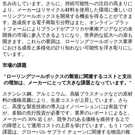
生み出しています。さらに、持続可能性への注目の高まりに
より、メーカーはリサイクル材料を使用した環境に優しいロ
ーリングツールボックスを開発する機会を得ることができま
す。急成長する電子商取引分野はまた、オンライン プラッ
トフォームによりブランドがアフリカや東南アジアなどの未
開発の市場に参入できるようになり、世界的な拡大への扉も
開きます。これらの要因は、ローリングツールボックス業界
における成長と多様化の計り知れない可能性を浮き彫りにし
ています。
市場の課題
"ローリングツールボックスの製造に関連するコストと支出
の増加は、メーカーにとって大きな課題となっています。"
ステンレス鋼、アルミニウム、高級プラスチックなどの原材
料の価格高騰により、生産コストが上昇しています。さら
に、高度な製造技術の導入はイノベーションには有益です
が、多額の先行投資が必要です。業界のレポートによると、
メーカーの 30% 近くが、競争力のある価格を維持する上で
の障壁として運用コストの上昇を挙げています。もう 1 つの
課題は、グローバル サプライ チェーンに関連する物流の複