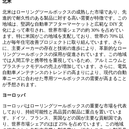
北米
北米はローリングツールボックスの成熟した市場であり、先
進的で耐久性のある製品に対する高い需要が特徴です。この
地域は、堅調な自動車アフターマーケットと広範な DIY 文
化によって牽引され、世界市場シェアの約 30% を占めてい
ます。特に米国がこの地域を支配しており、世帯の 70% 以
上が毎年住宅改善プロジェクトに取り組んでいます。さら
に、主要メーカーの存在と技術の進歩により、革新的なロー
リングツールボックスの採用が促進されています。この地域
では人間工学と携帯性を重視しているため、アルミニウムと
プラスチックモデルの売上が増加しています。さらに、電気
自動車メンテナンスのトレンドの高まりにより、現代の自動
車ニーズに合わせた専用ツールボックスの需要が高まること
が予想されます。
ヨーロッパ
ヨーロッパはローリングツールボックスの重要な市場を代表
しており、持続可能性と高品質の製品に重点を置いていま
す。ドイツ、フランス、英国などの国が主要な貢献国であ
り、世界市場シェアのほぼ 25% を占めています。この地域