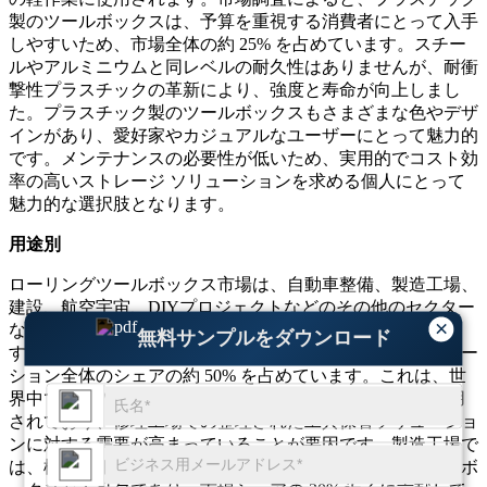
製のツールボックスは、予算を重視する消費者にとって入手
しやすいため、市場全体の約 25% を占めています。スチー
ルやアルミニウムと同レベルの耐久性はありませんが、耐衝
撃性プラスチックの革新により、強度と寿命が向上しまし
た。プラスチック製のツールボックスもさまざまな色やデザ
インがあり、愛好家やカジュアルなユーザーにとって魅力的
です。メンテナンスの必要性が低いため、実用的でコスト効
率の高いストレージ ソリューションを求める個人にとって
魅力的な選択肢となります。
用途別
ローリングツールボックス市場は、自動車整備、製造工場、
建設、航空宇宙、DIYプロジェクトなどのその他のセクター
×
などの主要分野にアプリケーションごとに分割されていま
無料サンプルをダウンロード
す。自動車メンテナンスが市場を支配しており、アプリケー
ション全体のシェアの約 50% を占めています。これは、世
界中で車両の数が増加しており、14 億台以上の車両が使用
されており、修理工場での整理された工具保管ソリューショ
ンに対する需要が高まっていることが要因です。製造工場で
は、機械や組立ラインのメンテナンスにローリングツールボ