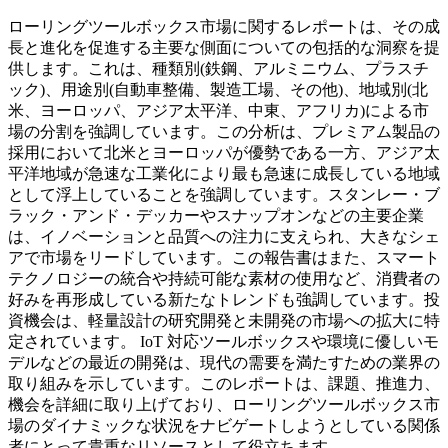
ローリングツールボックス市場に関するレポートは、その成
長と進化を促進する主要な側面についての包括的な洞察を提
供します。これは、種類別(鉄鋼、アルミニウム、プラスチ
ック)、用途別(自動車整備、製造工場、その他)、地域別(北
米、ヨーロッパ、アジア太平洋、中東、アフリカ)による市
場の分割を強調しています。この分析は、プレミアム製品の
採用において北米とヨーロッパが優勢である一方、アジア太
平洋地域が急速な工業化により最も急速に成長している地域
として浮上していることを強調しています。スタンレー・ブ
ラック・アンド・デッカーやスナップオンなどの主要企業
は、イノベーションと品質への注力に支えられ、大きなシェ
アで市場をリードしています。この報告書はまた、スマート
テクノロジーの統合や持続可能な素材の使用など、消費者の
好みを再形成している新たなトレンドも強調しています。投
資機会は、軽量設計の研究開発と未開発の市場への拡大に特
定されています。 IoT 対応ツールボックスや環境に優しいモ
デルなどの最近の開発は、現代の需要を満たすための業界の
取り組みを示しています。このレポートは、課題、推進力、
機会を詳細に取り上げており、ローリングツールボックス市
場のダイナミックな状況をナビゲートしようとしている関係
者にとって貴重なリソースとして役立ちます。