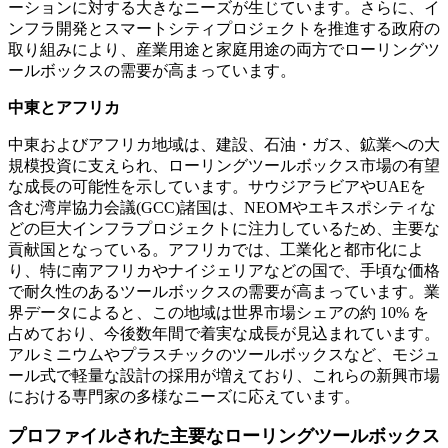
ーションに対する大きなニーズが生じています。さらに、イ
ンフラ開発とスマートシティプロジェクトを推進する政府の
取り組みにより、産業用途と家庭用途の両方でローリングツ
ールボックスの需要が高まっています。
中東とアフリカ
中東およびアフリカ地域は、建設、石油・ガス、鉱業への大
規模投資に支えられ、ローリングツールボックス市場の有望
な成長の可能性を示しています。サウジアラビアやUAEを
含む湾岸協力会議(GCC)諸国は、NEOMやエキスポシティな
どの巨大インフラプロジェクトに注力しているため、主要な
貢献国となっている。アフリカでは、工業化と都市化によ
り、特に南アフリカやナイジェリアなどの国で、手頃な価格
で耐久性のあるツールボックスの需要が高まっています。業
界データによると、この地域は世界市場シェアの約 10% を
占めており、今後数年間で着実な成長が見込まれています。
アルミニウムやプラスチックのツールボックスなど、モジュ
ール式で軽量な設計の採用が増えており、これらの新興市場
における専門家の多様なニーズに応えています。
プロファイルされた主要なローリングツールボックス