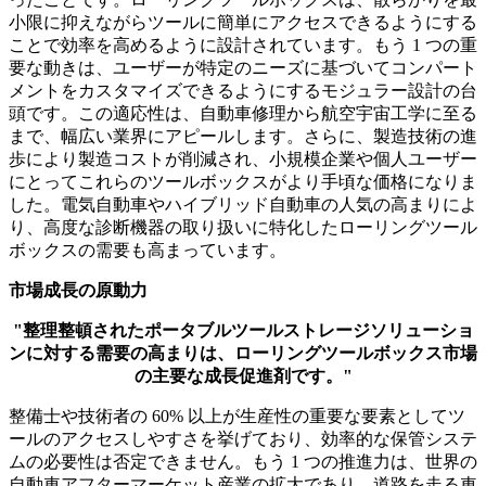
小限に抑えながらツールに簡単にアクセスできるようにする
ことで効率を高めるように設計されています。もう 1 つの重
要な動きは、ユーザーが特定のニーズに基づいてコンパート
メントをカスタマイズできるようにするモジュラー設計の台
頭です。この適応性は、自動車修理から航空宇宙工学に至る
まで、幅広い業界にアピールします。さらに、製造技術の進
歩により製造コストが削減され、小規模企業や個人ユーザー
にとってこれらのツールボックスがより手頃な価格になりま
した。電気自動車やハイブリッド自動車の人気の高まりによ
り、高度な診断機器の取り扱いに特化したローリングツール
ボックスの需要も高まっています。
市場成長の原動力
"整理整頓されたポータブルツールストレージソリューショ
ンに対する需要の高まりは、ローリングツールボックス市場
の主要な成長促進剤です。"
整備士や技術者の 60% 以上が生産性の重要な要素としてツ
ールのアクセスしやすさを挙げており、効率的な保管システ
ムの必要性は否定できません。もう 1 つの推進力は、世界の
自動車アフターマーケット産業の拡大であり、道路を走る車