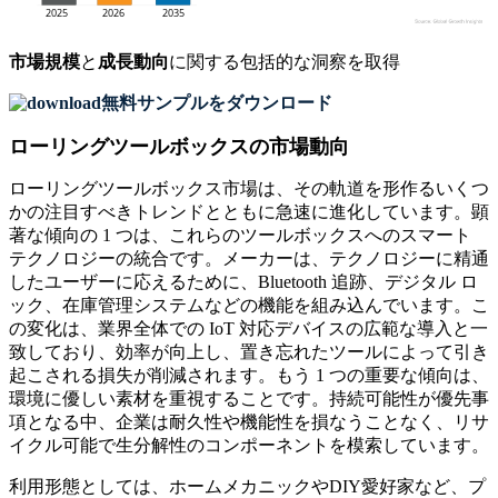
市場規模
と
成長動向
に関する包括的な洞察を取得
無料サンプルをダウンロード
ローリングツールボックスの市場動向
ローリングツールボックス市場は、その軌道を形作るいくつ
かの注目すべきトレンドとともに急速に進化しています。顕
著な傾向の 1 つは、これらのツールボックスへのスマート
テクノロジーの統合です。メーカーは、テクノロジーに精通
したユーザーに応えるために、Bluetooth 追跡、デジタル ロ
ック、在庫管理システムなどの機能を組み込んでいます。こ
の変化は、業界全体での IoT 対応デバイスの広範な導入と一
致しており、効率が向上し、置き忘れたツールによって引き
起こされる損失が削減されます。もう 1 つの重要な傾向は、
環境に優しい素材を重視することです。持続可能性が優先事
項となる中、企業は耐久性や機能性を損なうことなく、リサ
イクル可能で生分解性のコンポーネントを模索しています。
利用形態としては、ホームメカニックやDIY愛好家など、プ