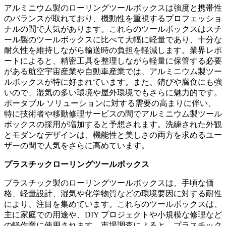
アルミニウム製のローリングツールボックスは強度と携帯性
のバランスが取れており、機動性を重視するプロフェッショ
ナルの間で人気があります。これらのツールボックスはスチ
ール製のツールボックスに比べて大幅に軽量であり、十分な
耐久性を維持しながら輸送時の負担を軽減します。業界レポ
ートによると、精密工具を整理しながら軽量に保管する必要
がある航空宇宙産業や自動車産業では、アルミニウム製ツー
ルボックスが特に好まれています。また、錆びや腐食にも強
いので、湿気の多い環境や屋外環境でもさらに魅力的です。
ポータブル ソリューションに対する需要の高まりに伴い、
特に技術者や移動修理サービスの間でアルミニウム製ツール
ボックスの採用が増加すると予想されます。洗練された外観
とモダンなデザインは、機能性と美しさの両方を求めるユー
ザーの間で人気をさらに高めています。
プラスチックローリングツールボックス
プラスチック製のローリングツールボックスは、手頃な価
格、軽量設計、湿気や化学物質などの環境要因に対する耐性
により、注目を集めています。これらのツールボックスは、
主に家庭での用途や、DIY プロジェクトや小規模な修理など
の軽作業に使用されます。市場調査によると、プラスチック