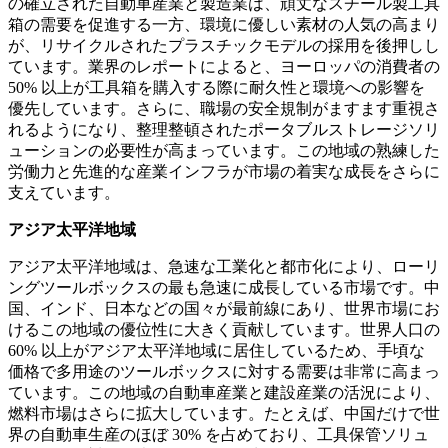
の確立された自動車産業と製造業は、頑丈なスチール製工具
箱の需要を促進する一方、環境に優しい素材の人気の高まり
が、リサイクルされたプラスチックモデルの採用を後押しし
ています。業界のレポートによると、ヨーロッパの消費者の
50% 以上が工具箱を購入する際に耐久性と環境への影響を
優先しています。さらに、職場の安全規制がますます重視さ
れるようになり、整理整頓されたポータブルストレージソリ
ューションの必要性が高まっています。この地域の熟練した
労働力と先進的な産業インフラが市場の着実な成長をさらに
支えています。
アジア太平洋地域
アジア太平洋地域は、急速な工業化と都市化により、ローリ
ングツールボックスの最も急速に成長している市場です。中
国、インド、日本などの国々が最前線にあり、世界市場にお
けるこの地域の優位性に大きく貢献しています。世界人口の
60% 以上がアジア太平洋地域に居住しているため、手頃な
価格で多用途のツールボックスに対する需要は非常に高まっ
ています。この地域の自動車産業と建設産業の活況により、
燃料市場はさらに拡大しています。たとえば、中国だけで世
界の自動車生産のほぼ 30% を占めており、工具保管ソリュ