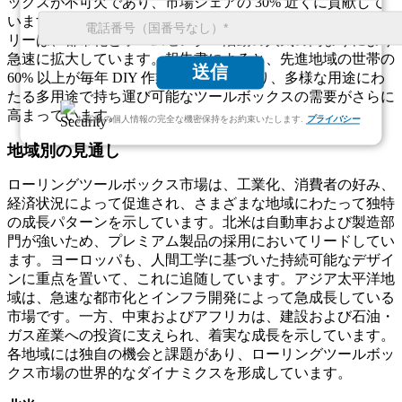
ックスが不可欠であり、市場シェアの 30% 近くに貢献して
います。建設や DIY プロジェクトを含む「その他」カテゴ
リーは、都市化とホームセンター活動の人気の高まりにより
急速に拡大しています。報告書によると、先進地域の世帯の
送信
60% 以上が毎年 DIY 作業に従事しており、多様な用途にわ
たる多用途で持ち運び可能なツールボックスの需要がさらに
高まっています。
お客様の個人情報の完全な機密保持をお約束いたします.
プライバシー
地域別の見通し
ローリングツールボックス市場は、工業化、消費者の好み、
経済状況によって促進され、さまざまな地域にわたって独特
の成長パターンを示しています。北米は自動車および製造部
門が強いため、プレミアム製品の採用においてリードしてい
ます。ヨーロッパも、人間工学に基づいた持続可能なデザイ
ンに重点を置いて、これに追随しています。アジア太平洋地
域は、急速な都市化とインフラ開発によって急成長している
市場です。一方、中東およびアフリカは、建設および石油・
ガス産業への投資に支えられ、着実な成長を示しています。
各地域には独自の機会と課題があり、ローリングツールボッ
クス市場の世界的なダイナミクスを形成しています。