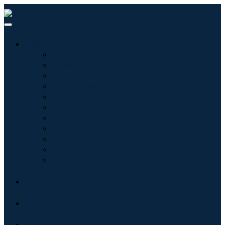
産業:
情報技術
健康管理
機械設備
自動車と輸送
食べ物と飲み物
エネルギーと電力
航空宇宙と防衛
農業
化学薬品および材料
建築
消費財
ブログ
について
接触