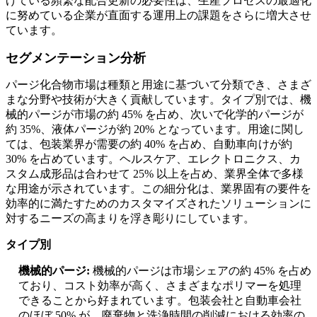
げている頻繁な配合更新の必要性は、生産プロセスの最適化
に努めている企業が直面する運用上の課題をさらに増大させ
ています。
セグメンテーション分析
パージ化合物市場は種類と用途に基づいて分類でき、さまざ
まな分野や技術が大きく貢献しています。タイプ別では、機
械的パージが市場の約 45% を占め、次いで化学的パージが
約 35%、液体パージが約 20% となっています。用途に関し
ては、包装業界が需要の約 40% を占め、自動車向けが約
30% を占めています。ヘルスケア、エレクトロニクス、カ
スタム成形品は合わせて 25% 以上を占め、業界全体で多様
な用途が示されています。この細分化は、業界固有の要件を
効率的に満たすためのカスタマイズされたソリューションに
対するニーズの高まりを浮き彫りにしています。
タイプ別
機械的パージ:
機械的パージは市場シェアの約 45% を占め
ており、コスト効率が高く、さまざまなポリマーを処理
できることから好まれています。包装会社と自動車会社
のほぼ 50% が、廃棄物と洗浄時間の削減における効率の