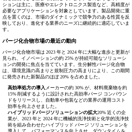
ションは主に、医療やエレクトロニクス製造など、高精度が
必要なアプリケーションを対象としています。製品開発に重
点を置くのは、市場のダイナミックで競争力のある性質を反
映しており、進化する業界のニーズに継続的に適応していま
す。
パージ化合物市場の最近の動向
パージ化合物市場は 2023 年と 2024 年に大幅な進歩と更新が
見られ、イノベーションの約 25% が持続可能なソリューシ
ョンの開発に焦点を当てています。生分解性パージ化合物
は、環境意識の高まりと規制圧力の高まりにより、この期間
に発売された新製品のほぼ 20% を占めました。
高効率処方の導入
メーカーの約 30% が、材料廃棄物を約
15% 削減するように設計された高効率パージ コンパウン
ドをリリースし、自動車や包装などの業界の運用コスト
効率を向上させました。
ハイブリッドパージソリューションの拡大
20% 近くの企
業が、2023 年と 2024 年に機械的洗浄技術と化学的洗浄技
術を組み合わせたハイブリッド パージ ソリューションを
導入して、パフォーマンスを向上させ、ダウンタイムを