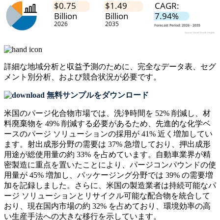
詳細な地域分析と収益予測のために、
完全なデータ表、セグ
メント別分析、および競合状況
が必要です。
無料サンプルをダウンロード
米国のパージ化合物市場では、洗浄時間を 52% 削減し、材
料廃棄物を 49% 削減する必要があるため、先進的な化学ベ
ースのパージ ソリューションの採用が 41% 近く増加してい
ます。射出成形分野の需要は 37% 急増しており、押出成形
用途が総使用量の約 33% を占めています。自動車業界が精
密製造に重点を置いたことにより、パージコンパウンドの使
用量が 45% 増加し、パッケージング分野では 39% の需要増
加を記録しました。さらに、米国の製造業者は持続可能なパ
ージ ソリューションとリサイクル可能な配合物を統合して
おり、現在国内市場の約 32% を占めており、環境効率の高
い生産手法への大きな移行を示しています。