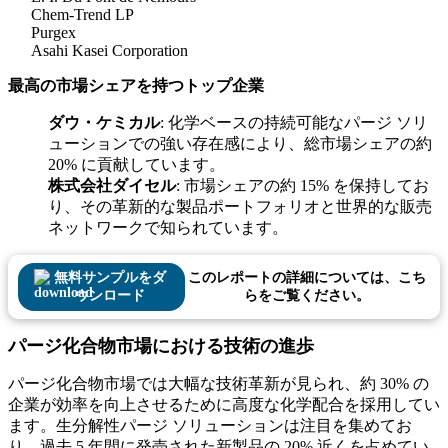
Chem-Trend LP
Purgex
Asahi Kasei Corporation
最高の市場シェアを持つトップ企業
ダウ・ケミカル
: 化学ベースの持続可能なパージ ソリ
ューションでの強い存在感により、総市場シェアの約
20% に貢献しています。
株式会社ダイセル
: 市場シェアの約 15% を保持してお
り、その革新的な製品ポートフォリオと世界的な販売
ネットワークで知られています。
無料サンプルをダ
このレポートの詳細については、こち
ウンロード
らをご覧ください。
パージ化合物市場における技術の進歩
パージ化合物市場では大幅な技術革新が見られ、約 30% の
企業が効率を向上させるために高度な化学配合を採用してい
ます。生分解性パージ ソリューションは注目を集めてお
り、過去 5 年間に発売された新製品の 20% 近くを占めてい