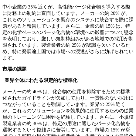
中小企業の 35% 近くが、高性能パージ化合物を導入する際
に財務上の制約に直面しています。メーカーの約 20% が、
これらのソリューションを既存のシステムに統合する際に課
題があると報告しています。さらに、企業の約 15% は、特
定の化学ベースのパージ化合物の環境への影響について懸念
を表明しており、厳しい規制枠組みがある地域での採用が制
限されています。製造業者の約 25% が認識を欠いているた
め、特に発展途上国では市場への浸透がさらに妨げられてい
ます。
市場の課題
"
業界全体にわたる限定的な標準化
"
メーカーの約 40% は、化合物の使用を排除するための標準
化されたガイドラインが欠如しており、一貫性のない採用に
つながっていることを強調しています。業界の 25% 近く
が、これらのソリューションを効果的に使用するための従業
員のトレーニングに困難を経験しています。さらに、小規模
製造業者の約 30% は、特定の用途に適したパージ化合物を
選択するという複雑さに苦労しています。市場の 15% が挙