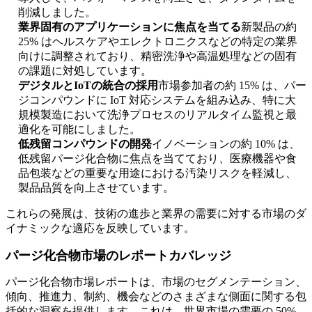
削減しました。
業界固有のアプリケーションに焦点を当てる
新製品の約
25% はヘルスケアやエレクトロニクスなどの特定の業界
向けに調整されており、精密洗浄や高温処理などの固有
の課題に対処しています。
デジタルとIoTの統合の採用
市場参加者の約 15% は、パー
ジコンパウンドに IoT 対応システムを組み込み、特に大
規模製造において洗浄プロセスのリアルタイム監視と最
適化を可能にしました。
低残留コンパウンドの開発
イノベーションの約 10% は、
低残留パージ化合物に焦点を当てており、医療機器や食
品包装などの重要な用途における汚染リスクを軽減し、
製品品質を向上させています。
これらの発展は、技術の進歩と業界の需要に対する市場のダ
イナミックな適応を反映しています。
パージ化合物市場のレポートカバレッジ
パージ化合物市場レポートは、市場のセグメンテーション、
傾向、推進力、制約、機会などのさまざまな側面に関する包
括的な洞察を提供します。これは、世界市場の需要の 50%