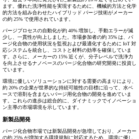
ます。優れた洗浄性能を実現するために、機械的方法と化学
的方法を組み合わせたハイブリッド パージ技術がメーカー
の約 25% で使用されています。
パージプロセスの自動化が約 40% 増加し、手動エラーが減
少し、一貫性が向上しました。市場参加者の約 35% は、パ
ージ化合物の使用状況を監視および最適化するために IoT 対
応システムを統合し、コストと材料の効率を確保していま
す。さらに、メーカーの 15% 近くが、分子レベルで洗浄力
を向上させるナノベースのパージ化合物の研究開発に投資し
ています。
環境に優しいソリューションに対する需要の高まりにより、
約 20% の企業が世界的な持続可能性の目標に沿って、水ベ
ースで溶剤を含まないパージ用化合物の開発を進めていま
す。これらの進歩は総合的に、ダイナミックでイノベーショ
ン主導の市場環境を示しています。
新製品開発
パージ化合物市場では新製品開発が急増しており、メーカー
の約 25% が増加する環境規制に対応するため、環境に優し