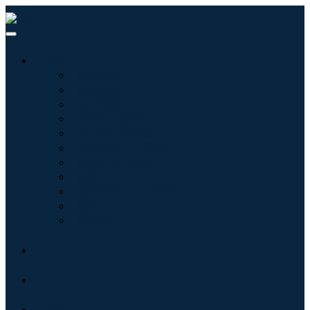
産業:
情報技術
健康管理
機械設備
自動車と輸送
食べ物と飲み物
エネルギーと電力
航空宇宙と防衛
農業
化学薬品および材料
建築
消費財
ブログ
について
接触