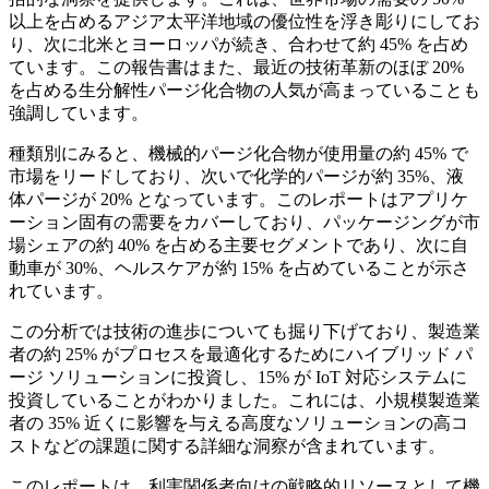
以上を占めるアジア太平洋地域の優位性を浮き彫りにしてお
り、次に北米とヨーロッパが続き、合わせて約 45% を占め
ています。この報告書はまた、最近の技術革新のほぼ 20%
を占める生分解性パージ化合物の人気が高まっていることも
強調しています。
種類別にみると、機械的パージ化合物が使用量の約 45% で
市場をリードしており、次いで化学的パージが約 35%、液
体パージが 20% となっています。このレポートはアプリケ
ーション固有の需要をカバーしており、パッケージングが市
場シェアの約 40% を占める主要セグメントであり、次に自
動車が 30%、ヘルスケアが約 15% を占めていることが示さ
れています。
この分析では技術の進歩についても掘り下げており、製造業
者の約 25% がプロセスを最適化するためにハイブリッド パ
ージ ソリューションに投資し、15% が IoT 対応システムに
投資していることがわかりました。これには、小規模製造業
者の 35% 近くに影響を与える高度なソリューションの高コ
ストなどの課題に関する詳細な洞察が含まれています。
このレポートは、利害関係者向けの戦略的リソースとして機