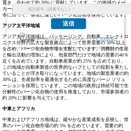
置き、合わせて約 20% に貢献しています。この地域のメー
カーの 35% 以上が、持続可能性と産業効率に関する EU 指
令に沿って、環境に優しいパージ化合物を採用しています。
送信
アジア太平洋地域
アジア太平洋地域は、パッケージング、自動車、エレクトロ
お客様の個人情報の完全な機密保持をお約束いたします.
プライバシー
ニクス分野の広大な製造拠点によって世界需要の 50% 以上
を占め、パージ化合物市場を支配しています。消費財の生産
と輸出活動の増加により、包装部門だけで地域の需要の40％
近くを占めています。自動車産業が約 25% を占めており、
この地域が自動車製造の世界的なハブとしての役割を果たし
ていることが浮き彫りになっています。地域の製造業者の約
30% は、生産効率を最適化するために高度なパージ ソリュ
ーションを採用しています。この地域の政府は持続可能で生
分解性のパージ化合物の使用を推進しており、市場参加者の
約 20% に影響を与えています。
中東とアフリカ
中東およびアフリカ地域は、緩やかな産業成長を反映し、世
界のパージ化合物市場の約 5% を占めています。需要の約