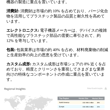
機器の製造に重点を置いています。
消費財:
消費財は市場の約 10% を占めており、パージ化合
物を活用してプラスチック製品の品質と耐久性を高めて
います。
エレクトロニクス:
電子機器メーカーは、デバイスの複雑
で高性能なプラスチック部品の需要に牽引されて、約
12% を寄与しています。
包装:
包装業界は市場の約 40% を占め、材料廃棄物の削減
と生産効率の向上の恩恵を受けています。
カスタム成形:
カスタム成形は市場シェアの 8% 近くを占
めており、精度とクリーンさを重視してさまざまな業界
向けの特殊なコンポーネントの作成に重点を置いていま
す。
USD 489.6 million
36%
USD 285.6 million
21%