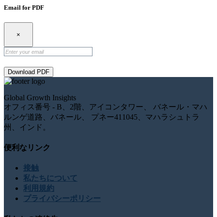
Email for PDF
×
Download PDF
Global Growth Insights
オフィス番号 - B、2階、アイコンタワー、 バネール・マハ
ルンゲ道路、バネール、 プネー411045、マハラシュトラ
州、インド。
便利なリンク
接触
私たちについて
利用規約
プライバシーポリシー