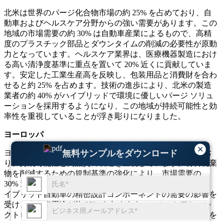
北米は世界のパージ化合物市場の約 25% を占めており、自
動車およびヘルスケア分野からの強い需要があります。この
地域の市場需要の約 30% は自動車産業によるもので、高精
度のプラスチック部品とダウンタイムの削減の必要性が原動
力となっています。ヘルスケア業界は、医療機器製造におけ
る高い清浄度基準に重点を置いて 20% 近くに貢献していま
す。安定した工業生産高を反映し、包装用品と消費財を合わ
せると約 25% を占めます。技術の進歩により、北米の製造
業者の約 40% がハイブリッドで環境に優しいパージ ソリュ
ーションを採用するようになり、この地域が持続可能性と効
率性を重視していることが浮き彫りになりました。
ヨーロッパ
×
ヨーロッパは世界のパージ化合物市場の約 20% を占めてお
無料サンプルをダウンロード
り、持続可能性と高品質の製造を重視しています。材料廃棄
物を削減するための規制基準の強化により、市場需要の
30% 近くが包装業界から来ています。電気自動車およびハ
イブリッド自動車の精密設計コンポーネントの需要の影響を
受け、自動車用途が約 25% を占めます。ヘルスケアとエレ
クトロニクスは、厳しい品質要件とイノベーションに重点を