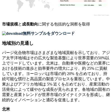
USD 448.8 million
33%
USD 136 million
10%
市場規模
と
成長動向
に関する包括的な洞察を取得
無料サンプルをダウンロード
地域別の見通し
パージ化合物市場はさまざまな地域貢献を示しており、アジ
ア太平洋地域はその広大な製造基盤により世界需要の50%以
上でリードしています。北米は、自動車や医療などの業界に
おける技術の進歩と効率要件の増大により、約 25% に貢献
しています。ヨーロッパは市場の約 20% を占めており、持
続可能な慣行と高品質の製造プロセスを重視しています。中
東およびアフリカ地域は 5% 近くを占めており、産業活動の
活発化によって緩やかな成長が見られます。各地域の固有の
需要と産業トレンドが世界市場のダイナミクスを形成し、継
続的なイノベーションと適応を促進します。
北米