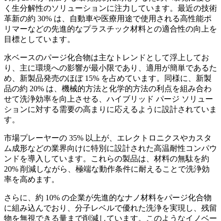
く生分解性のソリューションに注力しています。最近の技術
革新の約 30% は、自動車や医療用途で使用される高性能ポ
リマーなどの先進的なプラスチック材料との適合性の向上を
目標としています。
水ベースのパージ化合物は主なトレンドとして浮上してお
り、主に環境への影響が最小限であり、適用が簡単であるた
め、新製品発売のほぼ 15% を占めています。同様に、新製
品の約 20% は、機械的方法と化学的方法の利点を組み合わ
せて洗浄効率を向上させる、ハイブリッド パージ ソリュー
ションに対する需要の高まりに応えるように設計されていま
す。
市場プレーヤーの 35% 以上が、エレクトロニクスやカスタ
ム成形などの業界向けに特別に設計された高温耐性コンパウ
ンドを導入しています。これらの製品は、材料の無駄を約
20% 削減しながら、極端な動作条件に耐えることで洗浄効
率を高めます。
さらに、約 10% の企業が先進的なナノ材料をパージ化合物
に組み込んでおり、分子レベルで優れた洗浄を実現し、残留
物を無視できる量まで削減しています。このようなイノベー