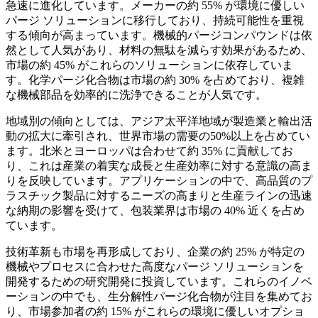
急速に進化しています。メーカーの約 55% が環境に優しい
パージ ソリューションに移行しており、持続可能性を重視
する傾向が高まっています。機械的パージコンパウンドは依
然として人気があり、材料の無駄を減らす効果があるため、
市場の約 45% がこれらのソリューションに依存していま
す。化学パージ化合物は市場の約 30% を占めており、複雑
な機械部品を効率的に洗浄できることが人気です。
地域別の傾向としては、アジア太平洋地域が製造業と輸出活
動の拡大に牽引され、世界市場の需要の50%以上を占めてい
ます。北米とヨーロッパは合わせて約 35% に貢献してお
り、これは産業の着実な成長と生産効率に対する意識の高ま
りを反映しています。アプリケーションの中で、高品質のプ
ラスチック製品に対するニーズの高まりと生産ラインの迅速
な納期の影響を受けて、包装業界は市場の 40% 近くを占め
ています。
技術革新も市場を再形成しており、企業の約 25% が特定の
機械やプロセスに合わせた高度なパージ ソリューションを
開発するための研究開発に投資しています。これらのイノベ
ーションの中でも、生分解性パージ化合物が注目を集めてお
り、市場参加者の約 15% がこれらの環境に優しいオプショ