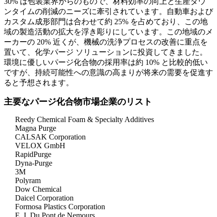
30% は包装業界からのもので、材料効率の向上と生産ダウ
ンタイムの削減のニーズに牽引されています。自動車および
カスタム成形部門は合わせて約 25% を占めており、この地
域の製造活動の拡大を浮き彫りにしています。この地域のメ
ーカーの 20% 近くが、機械の洗浄プロセスの改善に重点を
置いて、化学パージ ソリューションに投資してきました。
環境に優しいパージ化合物の採用率は約 10% と比較的低い
ですが、持続可能性への意識の高まりが将来の需要を促進す
ると予想されます。
主要なパージ化合物市場企業のリスト
Reedy Chemical Foam & Specialty Additives
Magna Purge
CALSAK Corporation
VELOX GmbH
RapidPurge
Dyna-Purge
3M
Polyram
Dow Chemical
Daicel Corporation
Formosa Plastics Corporation
E. I. Du Pont de Nemours