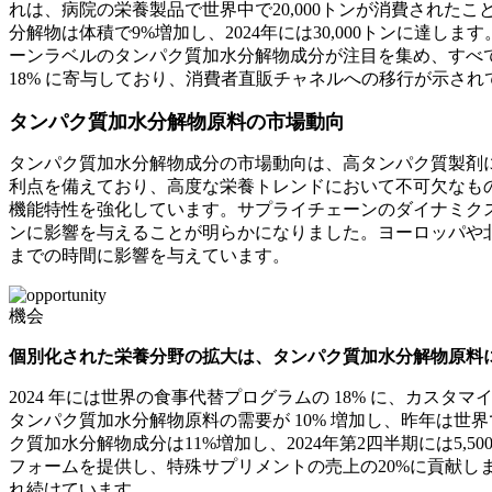
れは、病院の栄養製品で世界中で20,000トンが消費され
分解物は体積で9%増加し、2024年には30,000トンに
ーンラベルのタンパク質加水分解物成分が注目を集め、すべての
18% に寄与しており、消費者直販チャネルへの移行が示され
タンパク質加水分解物原料の市場動向
タンパク質加水分解物成分の市場動向は、高タンパク質製剤
利点を備えており、高度な栄養トレンドにおいて不可欠なも
機能特性を強化しています。サプライチェーンのダイナミク
ンに影響を与えることが明らかになりました。ヨーロッパや
までの時間に影響を与えています。
機会
個別化された栄養分野の拡大は、タンパク質加水分解物原料
2024 年には世界の食事代替プログラムの 18% に、カ
タンパク質加水分解物原料の需要が 10% 増加し、昨年は世
ク質加水分解物成分は11%増加し、2024年第2四半期には
フォームを提供し、特殊サプリメントの売上の20%に貢献
れ続けています。