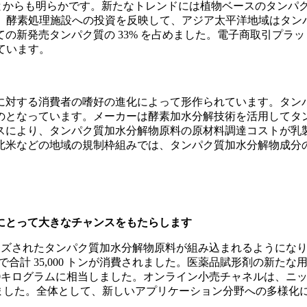
たことからも明らかです。新たなトレンドには植物ベースのタン
達します。酵素処理施設への投資を反映して、アジア太平洋地域はタ
新発売タンパク質の 33% を占めました。電子商取引プラット
ています。
に対する消費者の嗜好の進化によって形作られています。タン
のとなっています。メーカーは酵素加水分解技術を活用してタ
スにより、タンパク質加水分解物原料の原材料調達コストが乳
北米などの地域の規制枠組みでは、タンパク質加水分解物成分
にとって大きなチャンスをもたらします
スタマイズされたタンパク質加水分解物原料が組み込まれるように
界で合計 35,000 トンが消費されました。医薬品賦形剤の新
5,500キログラムに相当しました。オンライン小売チャネルは
しました。全体として、新しいアプリケーション分野への多様化