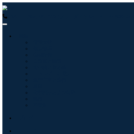
USA : +1 (855) 467-7775 (フリーダイヤル)
UK : +44 8085 
産業:
情報技術
健康管理
機械設備
自動車と輸送
食べ物と飲み物
エネルギーと電力
航空宇宙と防衛
農業
化学薬品および材料
建築
消費財
ブログ
について