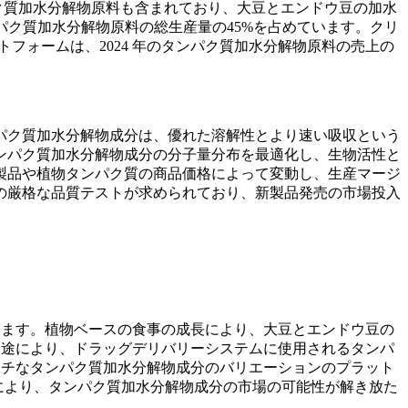
パク質加水分解物原料も含まれており、大豆とエンドウ豆の加水
ンパク質加水分解物原料の総生産量の45%を占めています。クリ
フォームは、2024 年のタンパク質加水分解物原料の売上の
パク質加水分解物成分は、優れた溶解性とより速い吸収という
ンパク質加水分解物成分の分子量分布を最適化し、生物活性と
製品や植物タンパク質の商品価格によって変動し、生産マージ
の厳格な品質テストが求められており、新製品発売の市場投入
なります。植物ベースの食事の成長により、大豆とエンドウ豆の
たな用途により、ドラッグデリバリーシステムに使用されるタンパ
、ニッチなタンパク質加水分解物成分のバリエーションのプラット
により、タンパク質加水分解物成分の市場の可能性が解き放た