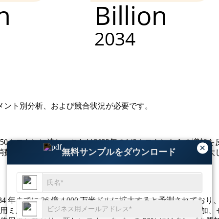
メント別分析、および競合状況
が必要です。
150キロトンに達し、これは2023年の142キロトンからの増
×
無料サンプルをダウンロード
消費者の嗜好の進化に応えるためにメーカーが生産能力を拡大
、2034 年までに 26 億 4,000 万米ドルに拡大すると予測されてお
用ミルクの需要が 30% 増加、植物ベースの関心が 50% 増加、