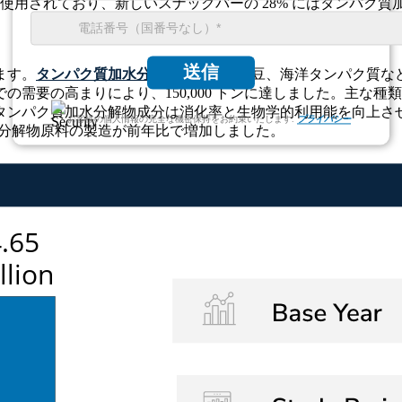
が使用されており、新しいスナックバーの 28% にはタンパク質
送信
ます。
タンパク質加水分解物
ホエー、大豆、海洋タンパク質など
需要の高まりにより、150,000 トンに達しました。主な
ンパク質加水分解物成分は消化率と生物学的利用能を向上させ
お客様の個人情報の完全な機密保持をお約束いたします.
プライバシー
水分解物原料の製造が前年比で増加しました。