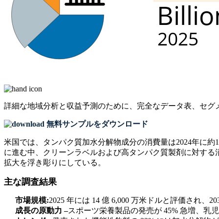
詳細な地域分析と収益予測のために、
完全なデータ表、セグ
無料サンプルをダウンロード
米国では、タンパク質加水分解物成分の消費量は2024年に約
に進む中、クリーンラベルおよび高タンパク質製剤に対する
拡大を浮き彫りにしている。
主な調査結果
市場規模:
2025 年には 14 億 6,000 万米ドルと評価され
成長の原動力 –
スポーツ栄養製品の発売が 45% 急増、乳児