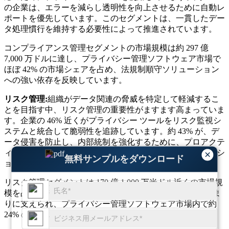
の企業は、エラーを減らし透明性を向上させるために自動レ
ポートを優先しています。このセグメントは、一貫したデー
タ処理慣行を維持する必要性によって推進されています。
コンプライアンス管理セグメントの市場規模は約 297 億
7,000 万ドルに達し、プライバシー管理ソフトウェア市場で
ほぼ 42% の市場シェアを占め、法規制順守ソリューション
への強い依存を反映しています。
リスク管理:
組織がデータ関連の脅威を特定して軽減するこ
とを目指す中、リスク管理の重要性がますます高まっていま
す。企業の 46% 近くがプライバシー ツールをリスク監視シ
ステムと統合して脆弱性を追跡しています。約 43% が、デ
ータ侵害を防止し、内部統制を強化するために、プロアクテ
ィブなリスク評価に重点を置いています。このアプリケーシ
×
無料サンプルをダウンロード
ョンは、長期的なデータ保護戦略をサポートします。
リスク管理セグメントは 170 億 1,000 万米ドル近くの市場規
模を占め、データ セキュリティ リスクに対する意識の高ま
りに支えられ、プライバシー管理ソフトウェア市場内で約
24% の市場シェアを占めています。