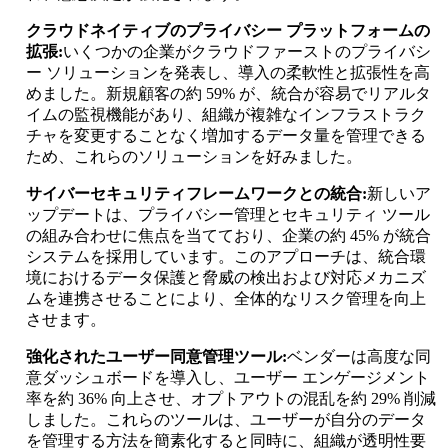
クラウドネイティブのプライバシー プラットフォームの
拡張:
いくつかの企業がクラウドファーストのプライバシ
ー ソリューションを発表し、導入の柔軟性と拡張性を高
めました。新規顧客の約 59% が、統合が容易でリアルタ
イムの監視機能があり、組織が複雑なインフラストラク
チャを変更することなく増加するデータ量を管理できる
ため、これらのソリューションを好みました。
サイバーセキュリティフレームワークとの統合:
新しいア
ップデートは、プライバシー管理とセキュリティ ツール
の組み合わせに焦点を当てており、企業の約 45% が統合
システムを採用しています。このアプローチは、統合環
境におけるデータ保護と脅威の検出および対応メカニズ
ムを連携させることにより、全体的なリスク管理を向上
させます。
強化されたユーザー同意管理ツール:
ベンダーは高度な同
意ダッシュボードを導入し、ユーザー エンゲージメント
率を約 36% 向上させ、オプトアウトの混乱を約 29% 削減
しました。これらのツールは、ユーザーが自分のデータ
を管理する方法を簡素化すると同時に、組織が透明性要