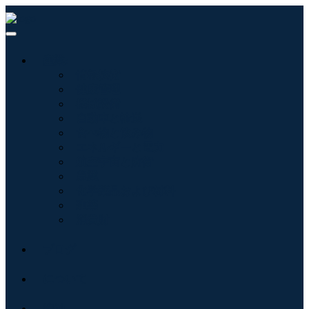
産業:
情報技術
健康管理
機械設備
自動車と輸送
食べ物と飲み物
エネルギーと電力
航空宇宙と防衛
農業
化学薬品および材料
建築
消費財
ブログ
について
接触