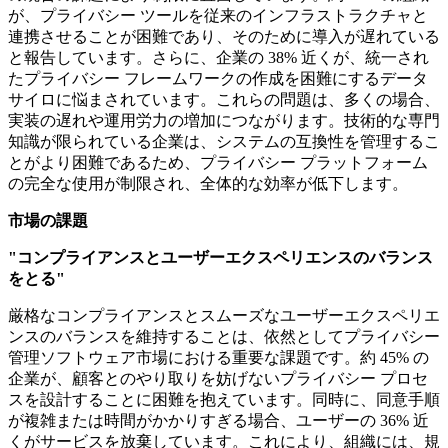
が、プライバシー ツールを従来のインフラストラクチャと
連携させることが困難であり、そのために導入が遅れている
と報告しています。さらに、企業の 38% 近くが、統一され
たプライバシー フレームワークの作成を困難にするデータ
サイロに悩まされています。これらの問題は、多くの場合、
実装の遅れや運用労力の増加につながります。技術的な専門
知識が限られている企業は、システムの互換性を管理するこ
とがより困難であるため、プライバシー プラットフォーム
の完全な使用が制限され、全体的な効率が低下します。
市場の課題
"コンプライアンスとユーザーエクスペリエンスのバランス
をとる"
厳格なコンプライアンスとスムーズなユーザーエクスペリエ
ンスのバランスを維持することは、依然としてプライバシー
管理ソフトウェア市場における重要な課題です。約 45% の
企業が、顧客とのやり取りを妨げないプライバシー プロセ
スを設計することに困難を抱えています。同時に、同意手順
が複雑または時間がかかりすぎる場合、ユーザーの 36% 近
くがサービスを放棄しています。これにより、組織には、規