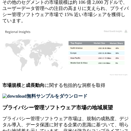
その他のセグメントの市場規模は約 106 億 2,000 万ドルで、
ユーザーデータ管理への注目の高まりに支えられ、プライバ
シー管理ソフトウェア市場で 15% 近い市場シェアを獲得し
ています。
USD 28.35 Billion
40%
USD 21.26 Billion
30%
USD 17.72 Billion
25%
USD 3.54 Billion
5%
市場規模
と
成長動向
に関する包括的な洞察を取得
無料サンプルをダウンロード
プライバシー管理ソフトウェア市場の地域展望
プライバシー管理ソフトウェア市場は、規制の成熟度、デジ
タル導入、データ保護に対する企業の意識に基づいて、明ら
かな地域差を示しています。北米は強力なコンプライアンス