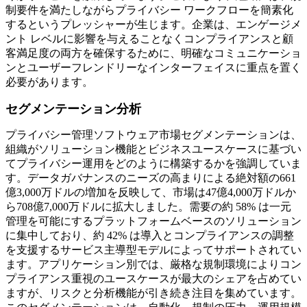
制要件を満たしながらプライバシー ワークフローを簡素化
するというプレッシャーが生じます。企業は、エンゲージメ
ント レベルに影響を与えることなくコンプライアンスと顧
客満足度の両方を確保するために、明確なコミュニケーショ
ンとユーザーフレンドリーなインターフェイスに重点を置く
必要があります。
セグメンテーション分析
プライバシー管理ソフトウェア市場セグメンテーションは、
組織がソリューション機能とビジネスユースケースに基づい
てプライバシー運用をどのように構築するかを強調していま
す。データガバナンスのニーズの高まりによる絶対額の661
億3,000万ドルの増加を反映して、市場は47億4,000万ドルか
ら708億7,000万ドルに拡大しました。需要の約 58% は一元
管理を可能にするプラットフォームベースのソリューション
に集中しており、約 42% は導入とコンプライアンスの調整
を支援するサービス主導型モデルによってサポートされてい
ます。アプリケーション別では、厳格な規制環境によりコン
プライアンス重視のユースケースが最大のシェアを占めてい
ますが、リスクと分析機能が引き続き注目を集めています。