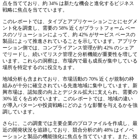
点を当てており、約 34% は新たな機会と進化するビジネス
戦略に焦点を当てています。
このレポートでは、タイプとアプリケーションごとにセグメ
ント化を調査し、需要の 58% 近くがプラットフォーム ベー
スのソリューションによって、約 42% がサービス ベースの
製品によって推進されていることを示しています。アプリケ
ーション側では、コンプライアンス管理が約 42% のシェア
でリードし、続いてリスク管理と分析機能が重要性を増して
います。これらの洞察は、市場内で最も成長が集中している
場所を特定するのに役立ちます。
地域分析も含まれており、市場活動の 70% 近くが規制の枠
組みが十分に確立されている先進地域に集中しています。新
興市場は、認知度の向上とデジタル拡大に支えられ、需要の
30% 近くを占めています。このレポートでは、地域の違い
が導入パターンや投資戦略にどのような影響を与えるかを強
調しています。
さらに、この調査では主要企業のプロファイルを作成し、最
近の開発状況を追跡しており、競合分析の約 48% はイノベ
ーションと製品の機能強化に焦点を当てています。また、投