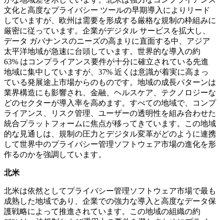
文化と高度なプライバシー ツールの早期導入によりリード
していますが、欧州は需要を形成する厳格な規制の枠組みに
厳密に従っています。企業がデジタル サービスを拡大し、
データ ガバナンスのニーズの高まりに直面する中、アジア
太平洋地域が急速に台頭しています。世界的な導入の約
63% はコンプライアンス要件が十分に確立されている先進
地域に集中していますが、37% 近くは意識が着実に高まっ
ている発展途上市場からのものです。地域の成長パターンは
業界構造にも影響され、金融、ヘルスケア、テクノロジーな
どのセクターが導入率を高めます。すべての地域で、コンプ
ライアンス、リスク管理、ユーザーの透明性を組み合わせた
統合プラットフォームに焦点が移ってきています。この地域
的な見通しは、規制の圧力とデジタル変革がどのように連携
して世界中のプライバシー管理ソフトウェア市場の進化を形
作るのかを強調しています。
北米
北米は依然としてプライバシー管理ソフトウェア市場で最も
成熟した地域であり、企業での強力な導入と高度なデータ保
護戦略によって推進されています。この地域の組織の約