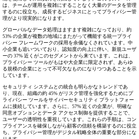
は、チームが運用を複雑にすることなく大量のデータを管理
するのに役立ち、成長するビジネスにとってプライバシー管
理がより現実的になります。
グローバルなデータ処理はますます複雑になっており、約
53% の企業が複数の地域にまたがって機能する統一プライ
バシー フレームワークの採用を余儀なくされています。中
小企業も追いついており、認知度の向上に伴い、新規ユーザ
ーの 37% 近くがこのセグメントから来ています。これは、
プライバシー ツールがもはや大企業に限定されず、あらゆ
る規模の企業にとって不可欠なものになりつつあることを示
しています。
セキュリティ システムとの統合も明らかなトレンドであ
り、現在、組織の約 45% がリスク管理を強化するためにプ
ライバシー ツールをサイバーセキュリティ プラットフォー
ムに接続しています。さらに、57% 近くの企業が、明確な
同意オプションとデータ アクセス制御を提供することで、
ユーザーの透明性を重視しています。これらの手順は、コン
プライアンスを確保しながら顧客の信頼を構築するのに役立
ち、プライバシー管理がデジタル戦略全体の重要な部分にな
ります。