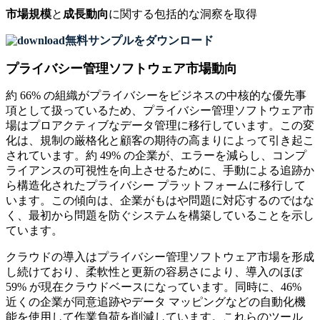
市場規模
と
成長動向
に関する包括的な洞察を取得
無料サンプルをダウンロード
プライバシー管理ソフトウェア市場動向
約 66% の組織がプライバシーをビジネスの中核的な優先事
項として扱っているため、プライバシー管理ソフトウェア市
場はプロアクティブなデータ管理に移行しています。この変
化は、規制の厳格化と顧客の期待の高まりによって引き起こ
されています。約 49% の企業が、エラーを減らし、コンプ
ライアンスの可視性を向上させるために、手動による追跡か
ら構造化されたプライバシー プラットフォームに移行して
います。この傾向は、企業がもはや問題に対応するのではな
く、最初から問題を防ぐシステムを構築していることを示し
ています。
クラウドの導入はプライバシー管理ソフトウェア市場を形成
し続けており、柔軟性と更新の容易さにより、導入のほぼ
59% が現在クラウドベースになっています。同時に、46%
近くの企業が同意追跡やデータ マッピングなどの自動化機
能を使用して作業負荷を削減しています。これらのツール