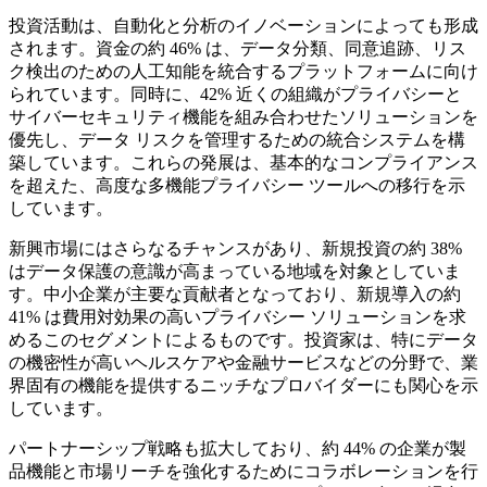
投資活動は、自動化と分析のイノベーションによっても形成
されます。資金の約 46% は、データ分類、同意追跡、リス
ク検出のための人工知能を統合するプラットフォームに向け
られています。同時に、42% 近くの組織がプライバシーと
サイバーセキュリティ機能を組み合わせたソリューションを
優先し、データ リスクを管理するための統合システムを構
築しています。これらの発展は、基本的なコンプライアンス
を超えた、高度な多機能プライバシー ツールへの移行を示
しています。
新興市場にはさらなるチャンスがあり、新規投資の約 38%
はデータ保護の意識が高まっている地域を対象としていま
す。中小企業が主要な貢献者となっており、新規導入の約
41% は費用対効果の高いプライバシー ソリューションを求
めるこのセグメントによるものです。投資家は、特にデータ
の機密性が高いヘルスケアや金融サービスなどの分野で、業
界固有の機能を提供するニッチなプロバイダーにも関心を示
しています。
パートナーシップ戦略も拡大しており、約 44% の企業が製
品機能と市場リーチを強化するためにコラボレーションを行