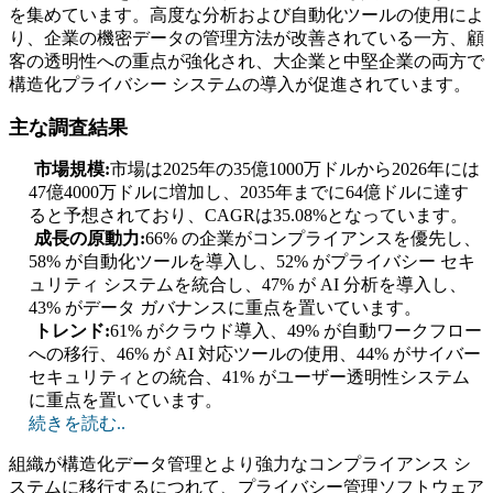
を集めています。高度な分析および自動化ツールの使用によ
り、企業の機密データの管理方法が改善されている一方、顧
客の透明性への重点が強化され、大企業と中堅企業の両方で
構造化プライバシー システムの導入が促進されています。
主な調査結果
市場規模:
市場は2025年の35億1000万ドルから2026年には
47億4000万ドルに増加し、2035年までに64億ドルに達す
ると予想されており、CAGRは35.08%となっています。
成長の原動力:
66% の企業がコンプライアンスを優先し、
58% が自動化ツールを導入し、52% がプライバシー セキ
ュリティ システムを統合し、47% が AI 分析を導入し、
43% がデータ ガバナンスに重点を置いています。
トレンド:
61% がクラウド導入、49% が自動ワークフロー
への移行、46% が AI 対応ツールの使用、44% がサイバー
セキュリティとの統合、41% がユーザー透明性システム
に重点を置いています。
続きを読む..
組織が構造化データ管理とより強力なコンプライアンス シ
ステムに移行するにつれて、プライバシー管理ソフトウェア