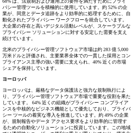
68% は、法規制および運用上の要件を満たすためにプライ
バシー管理ツールを積極的に使用しています。約 52% の企
業が、同意とデータ追跡をより効率的に処理するために、自
動化されたプライバシー ワークフローを統合しています。
大企業の存在と高いデジタル活動レベルが、スケーラブルな
プライバシー ソリューションに対する安定した需要を支え
続けています。
北米のプライバシー管理ソフトウェア市場は約 283 億 5,000
万米ドルと評価され、主要業界全体での一貫した採用とコン
プライアンス主導の強い需要に支えられ、40% 近くの市場
シェアを保持しています。
ヨーロッパ
ヨーロッパは、厳格なデータ保護法と強力な規制執行によ
り、プライバシー管理ソフトウェア市場で重要な役割を果た
しています。 64% 近くの組織がプライバシー コンプライア
ンスを中核的なビジネス機能として優先しており、プライバ
シー ツールの着実な導入を推進しています。約 49% の企業
が、規制報告やデータ アクセス要求をより効率的に管理す
るための自動化ソリューションに投資しています。この地域