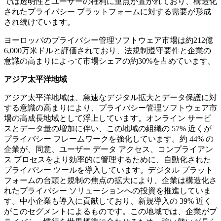
では透明性とユーザーの権利に重点が置かれており、構造化
されたプライバシー プラットフォームに対する需要が形成
され続けています。
ヨーロッパのプライバシー管理ソフトウェア市場は約212億
6,000万米ドルと評価されており、法規制遵守要件と企業の
意識の高まりによって市場シェアの約30%を占めています。
アジア太平洋地域
アジア太平洋地域は、急速なデジタル拡大とデータ保護に対
する意識の高まりにより、プライバシー管理ソフトウェア市
場の高成長地域として浮上しています。オンライン サービ
スとデータ量の増加に伴い、この地域の組織の 57% 近くが
プライバシー フレームワークを強化しています。約 44% の
企業が、同意、ユーザー データ アクセス、コンプライアン
ス プロセスをより効率的に管理するために、自動化された
プライバシー ツールを導入しています。デジタル プラット
フォームの台頭と規制の焦点の拡大により、企業は構造化さ
れたプライバシー ソリューションへの投資を推進していま
す。中小企業も導入に貢献しており、新規導入の 39% 近く
がこのセグメントによるものです。この地域では、企業がプ