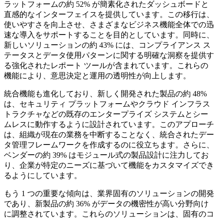
ラットフォームの約 52% が簡素化されたダッシュボードと
直感的なインターフェイスを提供しています。この移行は、
使いやすさを向上させ、さまざまなビジネス機能全体での迅
速な導入をサポートすることを目的としています。同時に、
新しいソリューションの約 43% には、コンプライアンス ス
テータスとデータ使用パターンに関する明確な洞察を提供す
る強化されたレポート ツールが含まれています。これらの
機能により、意思決定と運用の透明性が向上します。
統合機能も進化しており、新しく開発された製品の約 48%
は、セキュリティ プラットフォームやクラウド インフラス
トラクチャなどの既存のエンタープライズ システムとシー
ムレスに動作するように設計されています。このアプローチ
は、組織が現在の業務を中断することなく、統合されたデー
タ管理フレームワークを作成するのに役立ちます。さらに、
ベンダーの約 39% はモジュール式の製品設計に注力してお
り、企業が特定のニーズに基づいて機能をカスタマイズでき
るようにしています。
もう 1 つの重要な傾向は、業界固有のソリューションの開発
であり、新製品の約 36% がデータの機密性が高い分野向け
に調整されています。これらのソリューションは、固有のコ