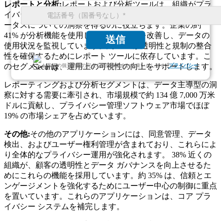
レポートと分析:
レポートおよび分析ツールは、組織がプラ
イバシー パフォーマンスを追跡し、コンプライアンス ステ
ータスについての洞察を得るのに役立ちます。企業の約
41% が分析機能を使用して、意思決定を改善し、データの
送信
使用状況を監視しています。約 38% が透明性と規制の整合
性を確保するためにレポート ツールに依存しています。こ
のセグメントは、運用上の可視性の向上をサポートします。
お客様の個人情報の完全な機密保持をお約束いたします.
プライバシー
レポーティングおよび分析セグメントは、データ主導型の洞
察に対する需要に牽引され、市場規模で約 134 億 7,000 万米
ドルに貢献し、プライバシー管理ソフトウェア市場でほぼ
19% の市場シェアを占めています。
その他:
その他のアプリケーションには、同意管理、データ
検出、およびユーザー権利管理が含まれており、これらによ
り全体的なプライバシー運用が強化されます。 38% 近くの
組織が、顧客の透明性とデータ ガバナンスを向上させるた
めにこれらの機能を採用しています。約 35% は、信頼とエ
ンゲージメントを強化するためにユーザー中心の制御に重点
を置いています。これらのアプリケーションは、コア プラ
イバシー システムを補完します。