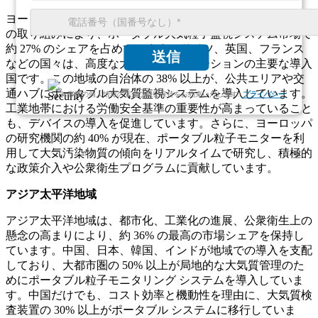
ヨーロッパは、強力な環境政策や欧州グリーンディールなど
の取り組みにより、ポータブル大気粒子監視システム市場で
約 27% のシェアを占めています。ドイツ、英国、フランス
送信
などの国々は、高度な大気監視ソリューションの主要な導入
国です。この地域の自治体の 38% 以上が、公共エリアや交
通ハブにポータブル大気質監視システムを導入しています。
お客様の個人情報の完全な機密保持をお約束いたします.
プライバシー
工業地帯における労働安全基準の重要性が高まっていること
も、デバイスの導入を促進しています。さらに、ヨーロッパ
の研究機関の約 40% が現在、ポータブル粒子モニターを利
用して大気汚染物質の傾向をリアルタイムで研究し、積極的
な政策介入や公衆衛生プログラムに貢献しています。
アジア太平洋地域
アジア太平洋地域は、都市化、工業化の進展、公衆衛生上の
懸念の高まりにより、約 36% の最高の市場シェアを保持し
ています。中国、日本、韓国、インドが地域での導入を支配
しており、大都市圏の 50% 以上が局地的な大気質管理のた
めにポータブル粒子モニタリング システムを導入していま
す。中国だけでも、コスト効率と機動性を理由に、大気質検
査装置の 30% 以上がポータブル システムに移行していま