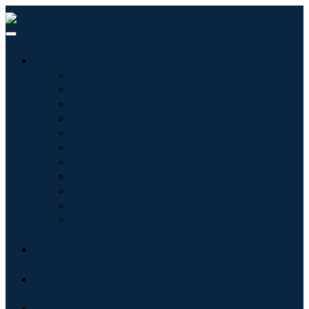
産業:
情報技術
健康管理
機械設備
自動車と輸送
食べ物と飲み物
エネルギーと電力
航空宇宙と防衛
農業
化学薬品および材料
建築
消費財
ブログ
について
接触