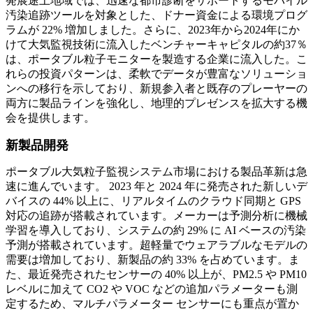
発展途上地域では、迅速な都市診断をサポートするモバイル
汚染追跡ツールを対象とした、ドナー資金による環境プログ
ラムが 22% 増加しました。さらに、2023年から2024年にか
けて大気監視技術に流入したベンチャーキャピタルの約37％
は、ポータブル粒子モニターを製造する企業に流入した。こ
れらの投資パターンは、柔軟でデータが豊富なソリューショ
ンへの移行を示しており、新規参入者と既存のプレーヤーの
両方に製品ラインを強化し、地理的プレゼンスを拡大する機
会を提供します。
新製品開発
ポータブル大気粒子監視システム市場における製品革新は急
速に進んでいます。 2023 年と 2024 年に発売された新しいデ
バイスの 44% 以上に、リアルタイムのクラウド同期と GPS
対応の追跡が搭載されています。メーカーは予測分析に機械
学習を導入しており、システムの約 29% に AI ベースの汚染
予測が搭載されています。超軽量でウェアラブルなモデルの
需要は増加しており、新製品の約 33% を占めています。ま
た、最近発売されたセンサーの 40% 以上が、PM2.5 や PM10
レベルに加えて CO2 や VOC などの追加パラメーターも測
定するため、マルチパラメーター センサーにも重点が置か