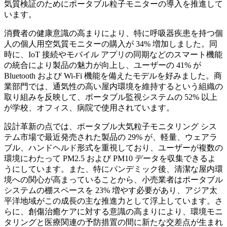
気質検証のためにポータブル粒子モニターの導入を推進して
います。
消費者の健康意識の高まりにより、特に呼吸器疾患を持つ個
人の個人用空気質モニターの購入が 34% 増加しました。同
時に、IoT 接続やモバイル アプリの同期などのスマート機能
の統合により製品の魅力が向上し、ユーザーの 41% が
Bluetooth および Wi-Fi 機能を備えたモデルを好みました。商
業部門では、通気性の高い屋内環境を維持するという組織の
取り組みを反映して、ポータブル監視システムの 52% 以上
が学校、オフィス、病院で使用されています。
設計革新の点では、ポータブル大気粒子モニタリング シス
テム市場で最近発売された製品の 29% が、軽量、ウェアラ
ブル、ハンドヘルド形式を重視しており、ユーザーが複数の
環境にわたって PM2.5 および PM10 データを収集できるよ
うにしています。また、特にパンデミック後、清潔な屋内環
境への関心が高まっていることから、小売業者はポータブル
システムの棚スペースを 23% 増やす必要があり、アジア太
平洋地域がこの成長の主な推進力として浮上しています。さ
らに、創傷治癒ケアに対する意識の高まりにより、環境モニ
タリングと医療関連の予防措置の間に新たな交差点が生まれ