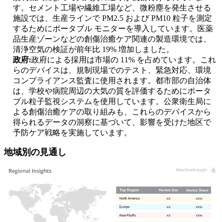
す。セメント工場や繊維工場など、微粉塵を発生させる
施設では、生産ラインで PM2.5 および PM10 粒子を測定
するためにポータブル モニターを導入しています。医薬
品生産ゾーンなどの創傷治癒ケア関連の製造環境では、
清浄空気の検証が前年比 19% 増加しました。
政府:
政府による採用は市場の 11% を占めています。これ
らのデバイスは、規制現場でのテスト、緊急対応、環境
コンプライアンス監査に使用されます。都市部の自治体
は、学校や病院周辺の大気の質を評価するためにポータ
ブル粒子監視システムを使用しています。公衆衛生局に
よる創傷治癒ケアの取り組みも、これらのデバイスから
得られるデータの洞察に基づいて、影響を受けた地区で
予防ケア戦略を実施しています。
地域別の見通し
XX
XX%
XX
XX%
XX
XX%