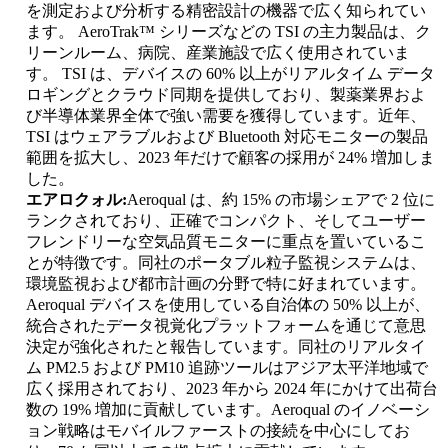
を測定および分析する精密設計の機器で広く知られてい
ます。 AeroTrak™ シリーズなどの TSI の主力製品は、ク
リーンルーム、病院、産業施設で広く使用されていま
す。 TSI は、デバイスの 60% 以上がリアルタイム データ
ロギングとクラウド同期を提供しており、製薬業界およ
び半導体業界全体で強い需要を獲得しています。近年、
TSI はウェアラブルおよび Bluetooth 対応モニターの製品
範囲を拡大し、2023 年だけで顧客の採用が 24% 増加しま
した。
エアロクォル:
Aeroqual は、約 15% の市場シェアで 2 位に
ランクされており、正確でコンパクト、そしてユーザー
フレンドリーな空気品質モニターに重点を置いているこ
とが特徴です。同社のポータブル粒子監視システムは、
環境監視および都市計画の分野で特に好まれています。
Aeroqual デバイスを使用している自治体の 50% 以上が、
統合されたデータ視覚化プラットフォームを通じて意思
決定が強化されたと報告しています。同社のリアルタイ
ム PM2.5 および PM10 追跡ツールはアジア太平洋地域で
広く採用されており、2023 年から 2024 年にかけて出荷台
数の 19% 増加に貢献しています。Aeroqual のイノベーシ
ョン戦略はモバイルファーストの接続を中心にしてお