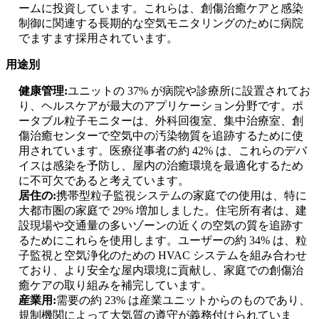
ームに投資しています。これらは、創傷治癒ケアと感染
制御に関連する長期的な空気モニタリングのために病院
でますます採用されています。
用途別
健康管理:
ユニットの 37% が病院や診療所に設置されてお
り、ヘルスケアが最大のアプリケーション分野です。ポ
ータブル粒子モニターは、外科回復室、集中治療室、創
傷治癒センターで空気中の汚染物質を追跡するために使
用されています。医療従事者の約 42% は、これらのデバ
イスは感染を予防し、屋内の治癒環境を最適化するため
に不可欠であると考えています。
居住の:
携帯型粒子監視システムの家庭での使用は、特に
大都市圏の家庭で 29% 増加しました。住宅所有者は、建
設現場や交通量の多いゾーンの近くの空気の質を追跡す
るためにこれらを使用します。ユーザーの約 34% は、粒
子監視と空気浄化のための HVAC システムを組み合わせ
ており、より安全な屋内環境に貢献し、家庭での創傷治
癒ケアの取り組みを補完しています。
産業用:
需要の約 23% は産業ユニットからのものであり、
規制機関によって大気質の遵守が義務付けられていま