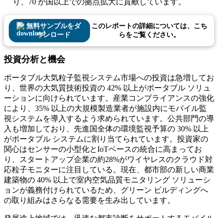
り、70 か国以上での拠点拡大に貢献しています。
無料サンプルをダ
このレポートの詳細については、こち
ウンロード
らをご覧ください。
投資分析と機会
ポータブル大気粒子監視システム市場への投資は急増してお
り、世界の大気質技術投資の 42% 以上がポータブル ソリュ
ーションに向けられています。産業コンプライアンスの強化
により、35% 以上の大規模製造業者が施設内にモバイル監
視システムを導入するよう求められています。公共部門の導
入も増加しており、先進国全体の環境監視予算の 30% 以上
がポータブル システムに割り当てられています。投資家の
関心はセンサーの小型化とIoTベースの統合に高まってお
り、スタートアップ企業の約28%がワイヤレスのクラウド対
応粒子モニターに注目している。現在、都市部の新しい商業
建築物の 40% 以上で室内空気品質モニタリング ソリューシ
ョンが義務付けられているため、グリーン ビルディングへ
の取り組みはさらなる需要を生み出しています。