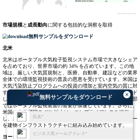
XX
XX%
市場規模
と
成長動向
に関する包括的な洞察を取得
無料サンプルをダウンロード
北米
北米はポータブル大気粒子監視システム市場で大きなシェア
を占めており、世界市場の約 34% を占めています。この地
域は、厳しい大気質規制と、医療、自動車、建設などの業界
全体での環境監視技術の普及の恩恵を受けています。米国は
大気汚染防止プログラムへの投資の増加と室内空気の質に対
する消費者の意識の高まりにより、この地域の成長をリード
×
無料サンプルをダウンロード
しています。高粒子濃度ゾーンが存在するため、都市中心部
ではポータブル監視装置の需要が加速しています。さらに、
米国の公共機関の 45% 以上は、コンプライアンスを確保
し、居住者の健康を守るために、モバイル大気粒子モニター
を建物インフラストラクチャに組み込み始めています。
ヨーロッパ