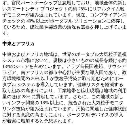
す。官民パートナーシップは急増しており、地域全体の新し
いスマートシティ プロジェクトの約 25% にリアルタイム粒
子モニターが組み込まれています。現在、コンプライアンス
チェックの 40% 以上がポータブル ソリューションに依存し
ているため、建設業や製造業の活況も需要を押し上げていま
す。
中東とアフリカ
中東およびアフリカ地域は、世界のポータブル大気粒子監視
システム市場において、規模は小さいものの成長を続ける約
13%のシェアを占めています。アラブ首長国連邦、サウジア
ラビア、南アフリカの都市中心部が主要な導入国であり、政
府環境機関の 20% 以上が微粒子汚染に取り組むためにポー
タブル システムを導入しています。健康リスクを軽減する
取り組みの高まりにより、工業地帯と鉱山現場は地域の利用
量のほぼ 28% に貢献しています。さらに、この地域の新し
いインフラ開発の 18% 以上に、統合された大気粒子モニタ
リング技術が組み込まれています。汚染に関連した健康状態
に対する意識の高まりにより、ポータブル デバイスの導入
が着実に増加すると予想されます。