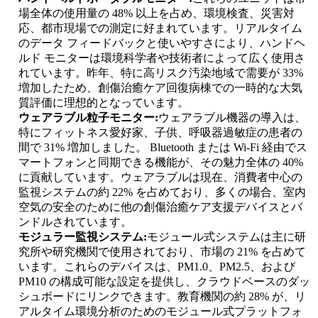
場全体の使用量の 48% 以上を占め、環境検査、災害対
応、都市現場での測定に好まれています。リアルタイム
のデータ フィードバックと使いやすさにより、ハンドヘ
ルド モニターは環境科学者や技術者によって広く使用さ
れています。昨年、特に高リスク汚染地域で需要が 33%
増加したため、創傷治癒ケア回復病棟での一時的な大気
質評価に理想的となっています。
ウェアラブル粒子モニター:
ウェアラブル機器の導入は、
特にフィットネス愛好家、子供、呼吸器過敏症の患者の
間で 31% 増加しました。 Bluetooth または Wi-Fi 経由でス
マートフォンと同期できる機能が、その魅力全体の 40%
に貢献しています。ウェアラブルは現在、消費者中心の
監視システムの約 22% を占めており、多くの場合、室内
空気の安全のために他の創傷治癒ケア支援デバイスとバ
ンドルされています。
モジュラー監視システム:
モジュール式システムは主に研
究所や研究機関で使用されており、市場の 21% を占めて
います。これらのデバイスは、PM1.0、PM2.5、および
PM10 の構成可能な設定を提供し、クラウドベースのダッ
シュボードにリンクできます。教育機関の約 28% が、リ
アルタイム環境分析のためのモジュール式プラットフォ