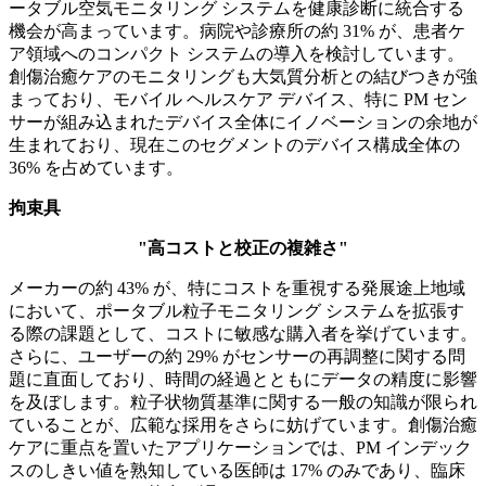
ータブル空気モニタリング システムを健康診断に統合する
機会が高まっています。病院や診療所の約 31% が、患者ケ
ア領域へのコンパクト システムの導入を検討しています。
創傷治癒ケアのモニタリングも大気質分析との結びつきが強
まっており、モバイル ヘルスケア デバイス、特に PM セン
サーが組み込まれたデバイス全体にイノベーションの余地が
生まれており、現在このセグメントのデバイス構成全体の
36% を占めています。
拘束具
"高コストと校正の複雑さ"
メーカーの約 43% が、特にコストを重視する発展途上地域
において、ポータブル粒子モニタリング システムを拡張す
る際の課題として、コストに敏感な購入者を挙げています。
さらに、ユーザーの約 29% がセンサーの再調整に関する問
題に直面しており、時間の経過とともにデータの精度に影響
を及ぼします。粒子状物質基準に関する一般の知識が限られ
ていることが、広範な採用をさらに妨げています。創傷治癒
ケアに重点を置いたアプリケーションでは、PM インデック
スのしきい値を熟知している医師は 17% のみであり、臨床