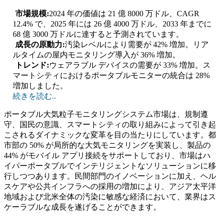
市場規模:
2024 年の価値は 21 億 8000 万ドル、CAGR
12.4% で、2025 年には 26 億 4000 万ドル、2033 年までに
68 億 3000 万ドルに達すると予測されています。
成長の原動力:
汚染レベルにより需要が 42% 増加。リア
ルタイムの屋内モニタリング導入が 36% 増加。
トレンド:
ウェアラブル デバイスの需要が 33% 増加。ス
マートシティにおけるポータブルモニターの統合は 28%
増加しました。
続きを読む..
ポータブル大気粒子モニタリングシステム市場は、規制遵
守、国民の意識、スマートシティの取り組みによって引き起
こされるダイナミックな変革を目の当たりにしています。都
市部の 50% が局所的な大気モニタリングを実装し、製品の
44% がモバイル アプリ接続をサポートしており、市場はハ
イパーポータブルでインテリジェントなソリューションに移
行しつつあります。民間部門のイノベーションに加え、ヘル
スケアや公共インフラへの採用の増加により、アジア太平洋
地域および北米全体の汚染に敏感な経済において、業界はス
ケーラブルな成長を遂げることができます。