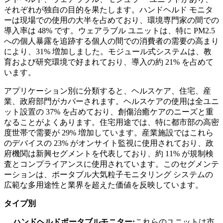
それぞれが独自の目的を果たします。ハンドヘルド モニタ
ーは現場での使用の大半を占めており、環境専門家の間での
導入率は 48% です。ウェアラブル ユニットは、特に PM2.5
への個人暴露を追跡する個人の間での消費者の需要の高まり
により、31% 増加しました。モジュール式システムは、教
育および研究環境で好まれており、導入の約 21% を占めて
います。
アプリケーション別に分類すると、ヘルスケア、住宅、産
業、政府部門がカバーされます。ヘルスケアの使用は全ユニ
ット設置の 37% を占めており、創傷治癒ケアのニーズと重
なることがよくあります。住宅用途では、特に都市部の高密
度世帯で需要が 29% 増加しています。産業施設ではこれら
のデバイスの 23% がオンサイト監視に使用されており、政
府機関は新興セグメントを代表しており、約 11% が規制検
査とコンプライアンスに使用されています。このセグメンテ
ーションは、ポータブル大気粒子モニタリング システムの
広範な多用途性と業界を超えた価値を反映しています。
タイプ別
ハンドヘルドポータブルモニター:
これらのユニットは市