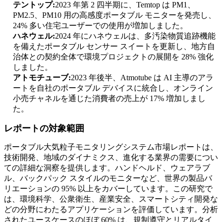
テントップ:
2023 年第 2 四半期に、Temtop は PM1、
PM2.5、PM10 用の高感度ポータブル モニターを発売し、
24% 多い住宅ユーザーでの使用が増加しました。
ハネウェル:
2024 年にハネウェルは、多汚染物質追跡機能
を備えたポータブル センサー スイートを更新し、地方自
治体との契約全体で環境プロジェクトの展開を 28% 強化
しました。
アトモチューブ:
2023 年後半、Atmotube は AI 主導のアラ
ートを自社のポータブル デバイスに統合し、オンライン
小売チャネルを通じた消費者の売上が 17% 増加しまし
た。
レポートの対象範囲
ポータブル大気粒子モニタリングシステム市場レポートは、
技術開発、地域のダイナミクス、進化する業界の需要につい
ての詳細な洞察を提供します。ハンドヘルド、ウェアラブ
ル、バックパック スタイルのモニターなど、世界の製品バ
リエーションの 95% 以上をカバーしています。この研究で
は、環境科学、公衆衛生、産業安全、スマートシティ開発な
どの分野にわたるアプリケーションを評価しています。分析
されたユースケースのほぼ 60% は、規制遵守とリアルタイ