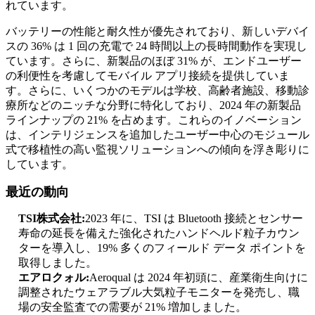
れています。
バッテリーの性能と耐久性が優先されており、新しいデバイ
スの 36% は 1 回の充電で 24 時間以上の長時間動作を実現し
ています。さらに、新製品のほぼ 31% が、エンドユーザー
の利便性を考慮してモバイル アプリ接続を提供していま
す。さらに、いくつかのモデルは学校、高齢者施設、移動診
療所などのニッチな分野に特化しており、2024 年の新製品
ラインナップの 21% を占めます。これらのイノベーション
は、インテリジェンスを追加したユーザー中心のモジュール
式で移植性の高い監視ソリューションへの傾向を浮き彫りに
しています。
最近の動向
TSI株式会社:
2023 年に、TSI は Bluetooth 接続とセンサー
寿命の延長を備えた強化されたハンドヘルド粒子カウン
ターを導入し、19% 多くのフィールド データ ポイントを
取得しました。
エアロクォル:
Aeroqual は 2024 年初頭に、産業衛生向けに
調整されたウェアラブル大気粒子モニターを発売し、職
場の安全監査での需要が 21% 増加しました。