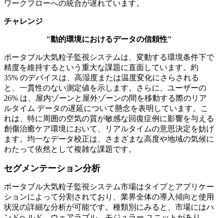
ワークフローへの統合が遅れています。
チャレンジ
"動的環境におけるデータの信頼性"
ポータブル大気粒子監視システムは、変動する環境条件下で
精度を維持するという重大な課題に直面しています。約
35% のデバイスは、高湿度または温度変化にさらされる
と、一貫性のない測定値を示します。さらに、ユーザーの
26% は、屋内ゾーンと屋外ゾーンの間を移動する際のリア
ルタイム データの遅延について懸念を表明しています。こ
れは、特に周囲の空気の質が敏感な回復症例に影響を与える
創傷治癒ケア環境において、リアルタイムの意思決定を妨げ
ます。均一なデータ校正は、さまざまな高度や地域の気候に
わたって依然として複雑な課題です。
セグメンテーション分析
ポータブル大気粒子監視システム市場はタイプとアプリケー
ションによって分割されており、業界全体の導入傾向と使用
状況の詳細な分析が可能です。種類別にみると、市場にはハ
ンドヘルド、ウェアラブル、モジュラー ユニットがあり、