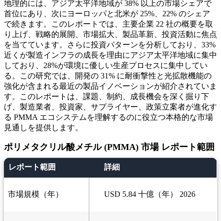
地理的には、アジア太平洋地域が 38% 以上の市場シェアで
首位にあり、次にヨーロッパと北米が 25%、22% のシェア
で続きます。このレポートでは、主要企業 22 社の概要を取
り上げ、戦略的展開、市場拡大、製品革新、投資活動に焦点
を当てています。さらに投資パターンを分析しており、33%
近くが製造インフラの成長を理由にアジア太平洋地域に集中
しており、28%が環境に優しい生産プロセスに集中してい
る。この研究では、開発の 31% に耐衝撃性と光拡散機能の
強化が含まれる最近の製品イノベーションが紹介されていま
す。このレポートは、課題、制約、成長機会を深く掘り下
げ、製造業者、投資家、サプライヤー、政策立案者が進化す
る PMMA エコシステムを理解するのに役立つ本格的な市場
見通しを提供します。
ポリメタクリル酸メチル (PMMA) 市場 レポート範囲
レポート範囲
詳細
市場規模（年）
USD 5.84 十億（年） 2026