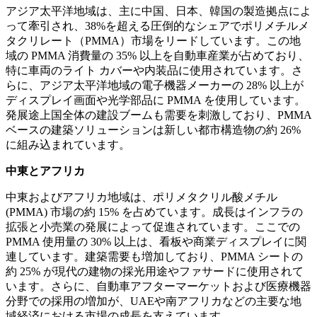
アジア太平洋地域は、主に中国、日本、韓国の製造拠点によ
って牽引され、38%を超える圧倒的なシェアでポリメチルメ
タクリレート（PMMA）市場をリードしています。この地
域の PMMA 消費量の 35% 以上を自動車産業が占めており、
特に車両のライト カバーや内装品に使用されています。さ
らに、アジア太平洋地域の電子機器メーカーの 28% 以上が
ディスプレイ画面や光学部品に PMMA を使用しています。
発展途上国全体の建設ブームも需要を刺激しており、PMMA
ベースの建築ソリューションは新しい都市構造物の約 26%
に組み込まれています。
中東とアフリカ
中東およびアフリカ地域は、ポリメタクリル酸メチル
(PMMA) 市場の約 15% を占めています。成長はインフラの
拡張と小売業の発展によって促進されています。ここでの
PMMA 使用量の 30% 以上は、看板や商業ディスプレイに関
連しています。建築需要も増加しており、PMMA シートの
約 25% が現代の建物の採光用途やファサードに使用されて
います。さらに、自動車アフターマーケットおよび医療機器
分野での採用の増加が、UAEや南アフリカなどの主要な地
域経済における市場の成長を支えています。