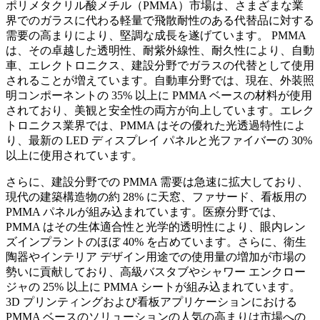
ポリメタクリル酸メチル（PMMA）市場は、さまざまな業
界でのガラスに代わる軽量で飛散耐性のある代替品に対する
需要の高まりにより、堅調な成長を遂げています。 PMMA
は、その卓越した透明性、耐紫外線性、耐久性により、自動
車、エレクトロニクス、建設分野でガラスの代替として使用
されることが増えています。自動車分野では、現在、外装照
明コンポーネントの 35% 以上に PMMA ベースの材料が使用
されており、美観と安全性の両方が向上しています。エレク
トロニクス業界では、PMMA はその優れた光透過特性によ
り、最新の LED ディスプレイ パネルと光ファイバーの 30%
以上に使用されています。
さらに、建設分野での PMMA 需要は急速に拡大しており、
現代の建築構造物の約 28% に天窓、ファサード、看板用の
PMMA パネルが組み込まれています。医療分野では、
PMMA はその生体適合性と光学的透明性により、眼内レン
ズインプラントのほぼ 40% を占めています。さらに、衛生
陶器やインテリア デザイン用途での使用量の増加が市場の
勢いに貢献しており、高級バスタブやシャワー エンクロー
ジャの 25% 以上に PMMA シートが組み込まれています。
3D プリンティングおよび看板アプリケーションにおける
PMMA ベースのソリューションの人気の高まりは市場への