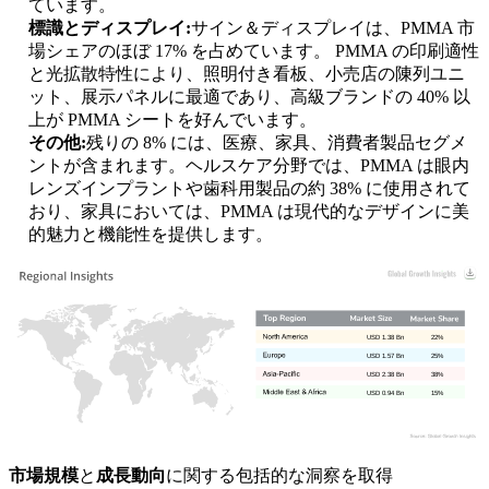
ています。
標識とディスプレイ:
サイン＆ディスプレイは、PMMA 市
場シェアのほぼ 17% を占めています。 PMMA の印刷適性
と光拡散特性により、照明付き看板、小売店の陳列ユニ
ット、展示パネルに最適であり、高級ブランドの 40% 以
上が PMMA シートを好んでいます。
その他:
残りの 8% には、医療、家具、消費者製品セグメ
ントが含まれます。ヘルスケア分野では、PMMA は眼内
レンズインプラントや歯科用製品の約 38% に使用されて
おり、家具においては、PMMA は現代的なデザインに美
的魅力と機能性を提供します。
USD 1.38 Bn
22%
USD 1.57 Bn
25%
USD 2.38 Bn
38%
USD 0.94 Bn
15%
市場規模
と
成長動向
に関する包括的な洞察を取得