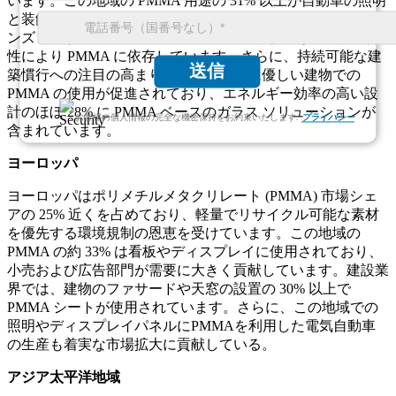
います。この地域の PMMA 用途の 31% 以上が自動車の照明
と装飾品に使用されています。ヘルスケア分野では、眼内レ
ンズと整形外科用セメント製品の約 36% が、その生体適合
性により PMMA に依存しています。さらに、持続可能な建
送信
築慣行への注目の高まりにより、環境に優しい建物での
PMMA の使用が促進されており、エネルギー効率の高い設
計のほぼ 28% に PMMA ベースのガラス ソリューションが
お客様の個人情報の完全な機密保持をお約束いたします.
プライバシー
含まれています。
ヨーロッパ
ヨーロッパはポリメチルメタクリレート (PMMA) 市場シェ
アの 25% 近くを占めており、軽量でリサイクル可能な素材
を優先する環境規制の恩恵を受けています。この地域の
PMMA の約 33% は看板やディスプレイに使用されており、
小売および広告部門が需要に大きく貢献しています。建設業
界では、建物のファサードや天窓の設置の 30% 以上で
PMMA シートが使用されています。さらに、この地域での
照明やディスプレイパネルにPMMAを利用した電気自動車
の生産も着実な市場拡大に貢献している。
アジア太平洋地域