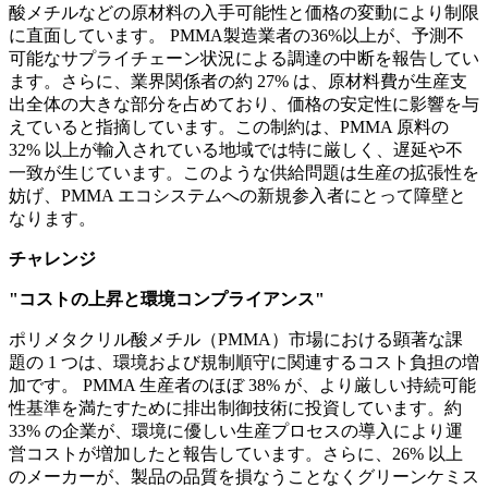
酸メチルなどの原材料の入手可能性と価格の変動により制限
に直面しています。 PMMA製造業者の36%以上が、予測不
可能なサプライチェーン状況による調達の中断を報告してい
ます。さらに、業界関係者の約 27% は、原材料費が生産支
出全体の大きな部分を占めており、価格の安定性に影響を与
えていると指摘しています。この制約は、PMMA 原料の
32% 以上が輸入されている地域では特に厳しく、遅延や不
一致が生じています。このような供給問題は生産の拡張性を
妨げ、PMMA エコシステムへの新規参入者にとって障壁と
なります。
チャレンジ
"コストの上昇と環境コンプライアンス"
ポリメタクリル酸メチル（PMMA）市場における顕著な課
題の 1 つは、環境および規制順守に関連するコスト負担の増
加です。 PMMA 生産者のほぼ 38% が、より厳しい持続可能
性基準を満たすために排出制御技術に投資しています。約
33% の企業が、環境に優しい生産プロセスの導入により運
営コストが増加したと報告しています。さらに、26% 以上
のメーカーが、製品の品質を損なうことなくグリーンケミス