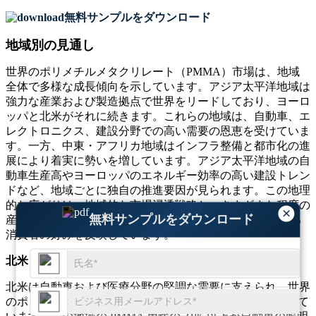
無料サンプルをダウンロード
地域別の見通し
世界のポリメチルメタクリレート（PMMA）市場は、地域
全体で多様な成長傾向を示しています。アジア太平洋地域は
強力な産業および製造拠点で世界をリードしており、ヨーロ
ッパと北米がそれに続きます。これらの地域は、自動車、エ
レクトロニクス、建設分野での高い需要の恩恵を受けていま
す。一方、中東・アフリカ地域はインフラ整備と都市化の進
展により着実に勢いを増しています。アジア太平洋地域の自
動車生産高やヨーロッパのエネルギー効率の高い建設トレン
ドなど、地域ごとに独自の推進要因が見られます。この地理
的な広がりは、地域的な市場浸透戦略と、さまざまな程度の
×
無料サンプルをダウンロード
産業革新、原材料の入手可能性、PMMA の採用を形成する
消費者の好みを反映しています。
北米
北米は自動車および医療分野の堅調な需要に支えられ、世界
のポリメタクリル酸メチル（PMMA）市場の約22%を占めて