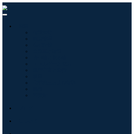
産業:
情報技術
健康管理
機械設備
自動車と輸送
食べ物と飲み物
エネルギーと電力
航空宇宙と防衛
農業
化学薬品および材料
建築
消費財
ブログ
について
接触