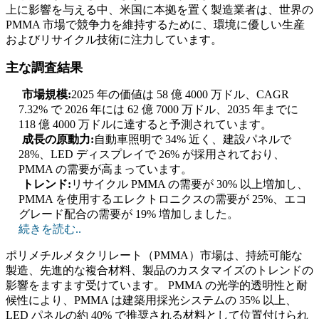
上に影響を与える中、米国に本拠を置く製造業者は、世界の
PMMA 市場で競争力を維持するために、環境に優しい生産
およびリサイクル技術に注力しています。
主な調査結果
市場規模:
2025 年の価値は 58 億 4000 万ドル、CAGR
7.32% で 2026 年には 62 億 7000 万ドル、2035 年までに
118 億 4000 万ドルに達すると予測されています。
成長の原動力:
自動車照明で 34% 近く、建設パネルで
28%、LED ディスプレイで 26% が採用されており、
PMMA の需要が高まっています。
トレンド:
リサイクル PMMA の需要が 30% 以上増加し、
PMMA を使用するエレクトロニクスの需要が 25%、エコ
グレード配合の需要が 19% 増加しました。
続きを読む..
ポリメチルメタクリレート（PMMA）市場は、持続可能な
製造、先進的な複合材料、製品のカスタマイズのトレンドの
影響をますます受けています。 PMMA の光学的透明性と耐
候性により、PMMA は建築用採光システムの 35% 以上、
LED パネルの約 40% で推奨される材料として位置付けられ