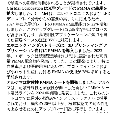
で環境への影響が削減されることが期待されています。
Chi Mei Corporation は光学グレードの PMMA の生産を
拡大しました。
Chi Mei は、エレクトロニクスおよび LED
ディスプレイ分野からの需要の高まりに応えるため、
2024 年に光学グレードの PMMA の生産能力を 22% 増加
しました。このアップグレードには高度な押出プロセス
が含まれており、高透明性アプリケーションに焦点を当
てた顧客ベースのほぼ 35% に対応します。
エボニック インダストリーズは、3D プリンティング ア
プリケーション向けに PMMA を導入しました。
2023
年、エボニックは積層造形向けに特別に設計された高流
量 PMMA 配合物を発売しました。この開発により、特に
自動車および医療用途において、プロトタイピングおよ
び小ロット生産における PMMA の使用が 28% 増加すると
予想されます。
アルケマは耐候性 PMMA シートを開発しました。
アルケ
マは、耐紫外線性と耐候性が向上した新しい PMMA シー
ト製品ラインを 2024 年初頭に発表しました。これらのシ
ートはすでに屋外の標識やインフラストラクチャに採用
されており、顧客の 26% 以上が、極限状態での耐久性を
向上させるためにアップグレード版に移行しています。