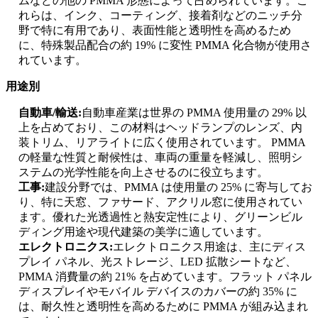
ムなどの他の PMMA 形態によって占められています。こ
れらは、インク、コーティング、接着剤などのニッチ分
野で特に有用であり、表面性能と透明性を高めるため
に、特殊製品配合の約 19% に変性 PMMA 化合物が使用さ
れています。
用途別
自動車/輸送:
自動車産業は世界の PMMA 使用量の 29% 以
上を占めており、この材料はヘッドランプのレンズ、内
装トリム、リアライトに広く使用されています。 PMMA
の軽量な性質と耐候性は、車両の重量を軽減し、照明シ
ステムの光学性能を向上させるのに役立ちます。
工事:
建設分野では、PMMA は使用量の 25% に寄与してお
り、特に天窓、ファサード、アクリル窓に使用されてい
ます。優れた光透過性と熱安定性により、グリーンビル
ディング用途や現代建築の美学に適しています。
エレクトロニクス:
エレクトロニクス用途は、主にディス
プレイ パネル、光ストレージ、LED 拡散シートなど、
PMMA 消費量の約 21% を占めています。フラット パネル
ディスプレイやモバイル デバイスのカバーの約 35% に
は、耐久性と透明性を高めるために PMMA が組み込まれ