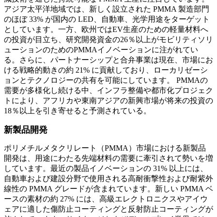
アジア太平洋地域では、新しく設立された PMMA 製造部門
のほぼ 33% が国内の LED、自動車、光学用途をターゲット
としています。一方、欧州ではEV生産のための軽量材料へ
の投資が目立ち、研究開発資金の26％以上がモビリティソリ
ューションのためのPMMAイノベーションに注がれてい
る。さらに、パートナーシップと合弁事業は現在、市場にお
ける戦略的動きの約 21% に貢献しており、ローカリゼーシ
ョンとテクノロジーの共有を可能にしています。 PMMAの
需要が多様化し続ける中、インフラ整備や都市化プロジェク
トにより、アフリカや東南アジアの新興市場が将来の投資の
18％以上を引き寄せると予測されている。
新製品開発
ポリメチルメタクリレート（PMMA）市場における新製品
開発は、用途にわたる先端材料の需要に牽引されて勢いを増
しています。最近の製品イノベーションの 31% 以上には、
自動車および建設分野で使用される高耐衝撃性および耐紫外
線性の PMMA グレードが含まれています。新しい PMMA ベ
ースの素材の約 27% には、高級エレクトロニクスやアイウ
ェアに適した傷防止コーティングと反射防止コーティングが