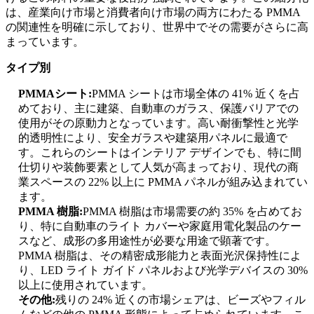
は、産業向け市場と消費者向け市場の両方にわたる PMMA
の関連性を明確に示しており、世界中でその需要がさらに高
まっています。
タイプ別
PMMAシート:
PMMA シートは市場全体の 41% 近くを占
めており、主に建築、自動車のガラス、保護バリアでの
使用がその原動力となっています。高い耐衝撃性と光学
的透明性により、安全ガラスや建築用パネルに最適で
す。これらのシートはインテリア デザインでも、特に間
仕切りや装飾要素として人気が高まっており、現代の商
業スペースの 22% 以上に PMMA パネルが組み込まれてい
ます。
PMMA 樹脂:
PMMA 樹脂は市場需要の約 35% を占めてお
り、特に自動車のライト カバーや家庭用電化製品のケー
スなど、成形の多用途性が必要な用途で顕著です。
PMMA 樹脂は、その精密成形能力と表面光沢保持性によ
り、LED ライト ガイド パネルおよび光学デバイスの 30%
以上に使用されています。
その他:
残りの 24% 近くの市場シェアは、ビーズやフィル