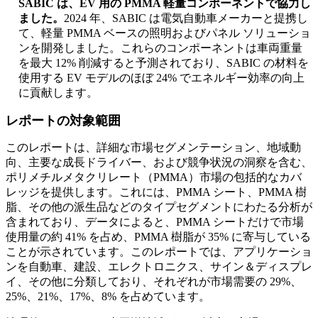
SABIC は、EV 用の PMMA 軽量コンポーネントで協力し
ました。
2024 年、SABIC は電気自動車メーカーと提携し
て、軽量 PMMA ベースの照明およびパネル ソリューショ
ンを開発しました。これらのコンポーネントは車両重量
を最大 12% 削減すると予測されており、SABIC の材料を
使用する EV モデルのほぼ 24% でエネルギー効率の向上
に貢献します。
レポートの対象範囲
このレポートは、詳細な市場セグメンテーション、地域動
向、主要な成長ドライバー、および競争状況の洞察を含む、
ポリメチルメタクリレート（PMMA）市場の包括的なカバ
レッジを提供します。これには、PMMA シート、PMMA 樹
脂、その他の派生品などのタイプセグメントにわたる分析が
含まれており、データによると、PMMA シートだけで市場
使用量の約 41% を占め、PMMA 樹脂が 35% に寄与している
ことが示されています。このレポートでは、アプリケーショ
ンを自動車、建設、エレクトロニクス、サイン＆ディスプレ
イ、その他に分類しており、それぞれが市場需要の 29%、
25%、21%、17%、8% を占めています。