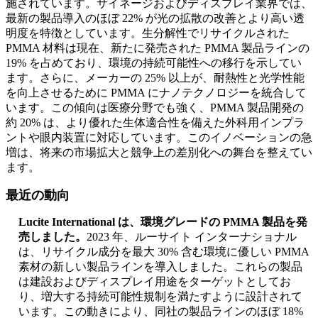
施されています。サイネージおよびディスプレイ業界では、
最新の製品導入のほぼ 22% が光の拡散の改善とより高い透
明度を特徴としています。生分解性でリサイクルされた
PMMA 材料は現在、新たに発売された PMMA 製品ラインの
19% を占めており、環境の持続可能性への移行を示してい
ます。さらに、メーカーの 25% 以上が、耐熱性と光学性能
を向上させるために PMMA にナノテクノロジーを統合して
います。この傾向は医療分野でも強く、PMMA 製品開発の
約 20% は、より優れた生体適合性を備えた外科用インプラ
ントや眼内装置に対応しています。このイノベーションの急
増は、将来の市場拡大と競争上の差別化への舞台を整えてい
ます。
最近の動向
Lucite International は、環境グレードの PMMA 製品を発
売しました。
2023 年、ルーサイト インターナショナル
は、リサイクル成分を最大 30% 含む環境に優しい PMMA
素材の新しい製品ラインを導入しました。これらの製品
は建設およびディスプレイ用途をターゲットとしてお
り、増大する持続可能性規制を満たすように設計されて
います。この動きにより、同社の製品ラインのほぼ 18%