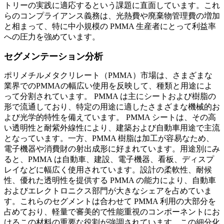
トリーの実践に適応するという課題に直面しています。これ
らのコンプライアンス義務は、光熱費や廃棄物管理費の増加
と相まって、特に中小規模の PMMA 生産者にとって利益率
への圧力を強めています。
セグメンテーション分析
ポリメチルメタクリレート（PMMA）市場は、さまざまな
業界でのPMMAの幅広い使用を反映して、種類と用途によ
って分割されています。 PMMA は主にシートおよび樹脂の
形で流通しており、特定の用途に適したさまざまな機械的お
よび光学的特性を備えています。 PMMA シートは、その高
い透明性と耐紫外線性により、建築および自動車用途で主流
となっています。一方、PMMA 樹脂は加工が容易なため、
電子機器や消費財の射出成形に好まれています。用途別にみ
ると、PMMA は自動車、建設、電子機器、看板、ディスプ
レイなどに幅広く使用されています。設計の柔軟性、耐候
性、優れた透明性を提供する PMMA の能力により、自動車
およびエレクトロニクス部門が大きなシェアを占めていま
す。これらのセグメントは合わせて PMMA 利用の大部分を
占めており、軽量で審美的で性能重視のコンポーネントにお
けるこの材料の重要な役割が強調されています。この細分化