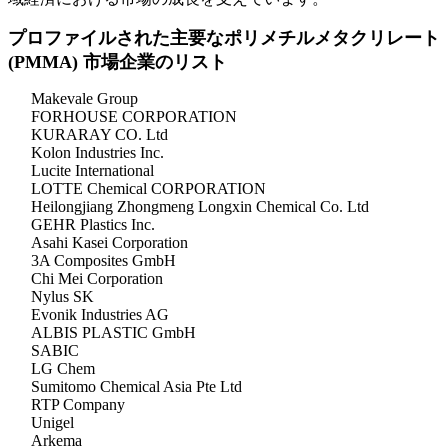
プロファイルされた主要なポリメチルメタクリレート
(PMMA) 市場企業のリスト
Makevale Group
FORHOUSE CORPORATION
KURARAY CO. Ltd
Kolon Industries Inc.
Lucite International
LOTTE Chemical CORPORATION
Heilongjiang Zhongmeng Longxin Chemical Co. Ltd
GEHR Plastics Inc.
Asahi Kasei Corporation
3A Composites GmbH
Chi Mei Corporation
Nylus SK
Evonik Industries AG
ALBIS PLASTIC GmbH
SABIC
LG Chem
Sumitomo Chemical Asia Pte Ltd
RTP Company
Unigel
Arkema