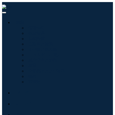
産業:
情報技術
健康管理
機械設備
自動車と輸送
食べ物と飲み物
エネルギーと電力
航空宇宙と防衛
農業
化学薬品および材料
建築
消費財
ブログ
について
接触