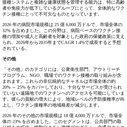
接種システムと複雑な健康状態を管理する能力は、特に高齢
者や免疫力が低下しているグループにとって、全体的なワク
チン接種にとって不可欠なものとなっています。
2026 年の病院市場規模は 25 億 6,000 万ドルで、市場全体の
32% を占めました。この分野は、病院ベースのワクチン接
種の増加や成人と高齢者を対象とした政府の保健政策に支え
られ、2026年から2035年までCAGR 1.4%で成長すると予想
されている。
その他
「その他」のカテゴリには、公衆衛生部門、アウトリーチ
プログラム、NGO、職場でのワクチン接種の取り組みが含
まれます。これらの非伝統的なチャネルは市場全体の約
20% ～ 25% をカバーしており、十分なサービスが受けられ
ていない遠隔地でのワクチンへのアクセスを可能にしていま
す。彼らの貢献の増大により、地域レベルの予防接種率が向
上し、ワクチン接種率の地域格差が減少します。
2026 年のその他の市場規模は 18 億 4,000 万ドルで、市場全
体の 23% を占めました。このセグメントは、公共部門の取