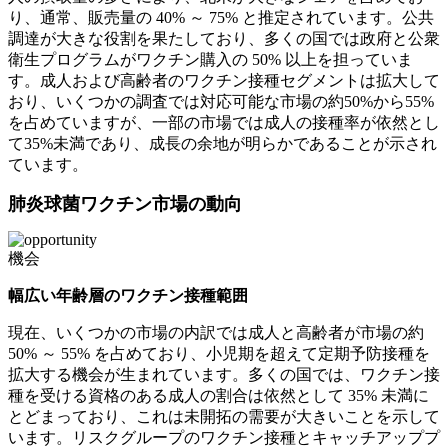
り、通常、販売量の 40% ～ 75% と推定されています。公共
調達が大きな役割を果たしており、多くの国では政府と公衆
衛生プログラムがワクチン購入の 50% 以上を担っていま
す。成人および高齢者のワクチン接種セグメントは拡大して
おり、いくつかの調査では対応可能な市場の約50%から55%
を占めていますが、一部の市場では成人の接種率が依然とし
て35%未満であり、成長の余地が明らかであることが示され
ています。
肺炎球菌ワクチン市場の動向
機会
幅広い年齢層のワクチン接種範囲
現在、いくつかの市場の内訳では成人と高齢者が市場の約
50% ～ 55% を占めており、小児期を超えて定期予防接種を
拡大する機会が生まれています。多くの国では、ワクチン接
種を受ける資格のある成人の割合は依然として 35% 未満に
とどまっており、これは未開拓の需要が大きいことを示して
います。リスクグループのワクチン接種とキャッチアッププ