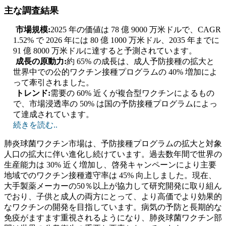
主な調査結果
市場規模:
2025 年の価値は 78 億 9000 万米ドルで、CAGR
1.52% で 2026 年には 80 億 1000 万米ドル、2035 年までに
91 億 8000 万米ドルに達すると予測されています。
成長の原動力:
約 65% の成長は、成人予防接種の拡大と
世界中での公的ワクチン接種プログラムの 40% 増加によ
って牽引されました。
トレンド:
需要の 60% 近くが複合型ワクチンによるもの
で、市場浸透率の 50% は国の予防接種プログラムによっ
て達成されています。
続きを読む..
肺炎球菌ワクチン市場は、予防接種プログラムの拡大と対象
人口の拡大に伴い進化し続けています。過去数年間で世界の
生産能力は 30% 近く増加し、啓発キャンペーンにより主要
地域でのワクチン接種遵守率は 45% 向上しました。現在、
大手製薬メーカーの50％以上が協力して研究開発に取り組ん
でおり、子供と成人の両方にとって、より高価でより効果的
なワクチンの開発を目指しています。病気の予防と長期的な
免疫がますます重視されるようになり、肺炎球菌ワクチン部