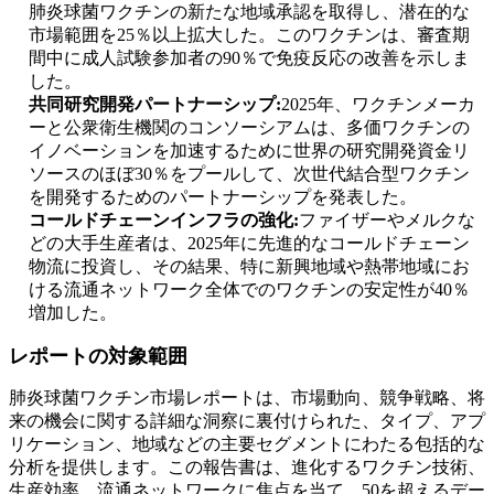
肺炎球菌ワクチンの新たな地域承認を取得し、潜在的な
市場範囲を25％以上拡大した。このワクチンは、審査期
間中に成人試験参加者の90％で免疫反応の改善を示しま
した。
共同研究開発パートナーシップ:
2025年、ワクチンメーカ
ーと公衆衛生機関のコンソーシアムは、多価ワクチンの
イノベーションを加速するために世界の研究開発資金リ
ソースのほぼ30％をプールして、次世代結合型ワクチン
を開発するためのパートナーシップを発表した。
コールドチェーンインフラの強化:
ファイザーやメルクな
どの大手生産者は、2025年に先進的なコールドチェーン
物流に投資し、その結果、特に新興地域や熱帯地域にお
ける流通ネットワーク全体でのワクチンの安定性が40％
増加した。
レポートの対象範囲
肺炎球菌ワクチン市場レポートは、市場動向、競争戦略、将
来の機会に関する詳細な洞察に裏付けられた、タイプ、アプ
リケーション、地域などの主要セグメントにわたる包括的な
分析を提供します。この報告書は、進化するワクチン技術、
生産効率、流通ネットワークに焦点を当て、50を超えるデー