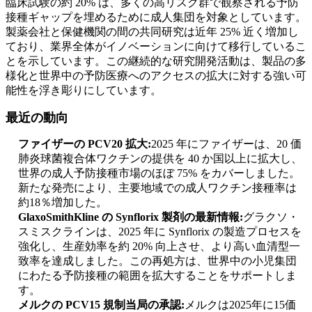
臨床試験の約 20% は、多くの高リスク群で観察される予防
接種ギャップを埋めるために成人集団を対象としています。
製薬会社と保健機関の間の共同研究は近年 25% 近く増加し
ており、業界全体がイノベーションに向けて移行しているこ
とを示しています。この継続的な研究開発活動は、製品の多
様化と世界中の予防医療へのアクセスの拡大に対する強い可
能性を浮き彫りにしています。
最近の動向
ファイザーの PCV20 拡大:
2025 年にファイザーは、20 価
肺炎球菌複合体ワクチンの提供を 40 か国以上に拡大し、
世界の成人予防接種市場のほぼ 75% をカバーしました。
新たな発売により、主要地域での成人ワクチン接種率は
約18％増加した。
GlaxoSmithKline の Synflorix 製剤の最新情報:
グラクソ・
スミスクラインは、2025 年に Synflorix の製造プロセスを
強化し、生産効率を約 20% 向上させ、より高い血清型一
致率を達成しました。この再処方は、世界中の小児集団
にわたる予防接種の範囲を拡大することをサポートしま
す。
メルクの PCV15 規制当局の承認:
メルクは2025年に15価