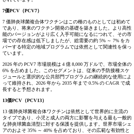
7価PCV（PCV7）
7 価肺炎球菌複合体ワクチンはこの種のものとしては初めて
であり、将来のワクチン開発の基礎を築きました。より高性
能のバージョンがより広く入手可能になるにつれて、その市
場での存在感は低下しましたが、総需要の約 5% ～ 7% をカ
バーする特定の地域プログラムでは依然として関連性を保っ
ています。
2026 年の PCV7 市場規模は 4 億 8,000 万ドルで、市場全体の
6% を占めました。このセグメントは、従来の予防接種スケ
ジュールと選択的な公共部門プログラムの継続的な使用によ
って維持され、2026 年から 2035 年まで 0.5% の CAGR で成
長すると予想されます。
13価PCV（PCV13）
13 価肺炎球菌複合体ワクチンは依然として世界的に主流の
タイプであり、小児と成人の両方に影響を与える最も一般的
な肺炎球菌血清型に対する保護を提供します。世界市場シェ
アのおよそ 35% ～ 40% を占めており、その広範な有効性と