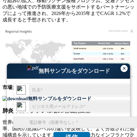
り組みの拡大、移動ワクチン接種プログラム、交通アクセス
の悪い地域での予防医療支援をサポートするパートナーシッ
プによって推進され、2026年から2035年までCAGR 1.2%で
成長すると予想されています。
USD 3.04 Bn
38%
USD 2.40 Bn
30%
USD 1.76 Bn
22%
USD 0.80 Bn
10%
×
無料サンプルをダウンロード
市場規模
と
成長動向
に関する包括的な洞察を取得
無料サンプルをダウンロード
肺炎球菌ワクチン市場の地域別展望
世界の肺炎球菌ワクチン市場は、医療制度、ワクチン接種
率、国民の意識レベルの違いを反映して、よく分散された地
域構造を示しています。先進国市場は強力なインフラとワク