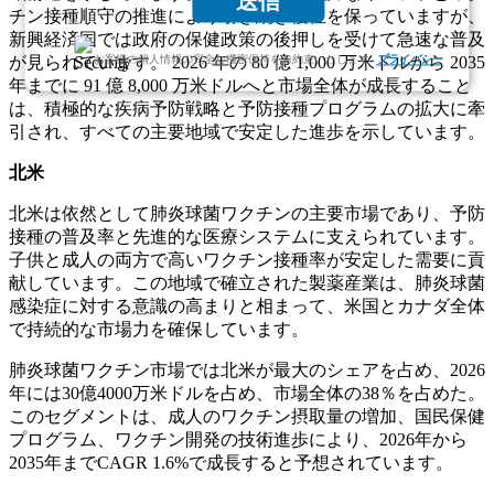
送信
チン接種順守の推進により引き続き優位を保っていますが、
新興経済国では政府の保健政策の後押しを受けて急速な普及
お客様の個人情報の完全な機密保持をお約束いたします.
プライバシー
が見られています。 2026 年の 80 億 1,000 万米ドルから 2035
年までに 91 億 8,000 万米ドルへと市場全体が成長すること
は、積極的な疾病予防戦略と予防接種プログラムの拡大に牽
引され、すべての主要地域で安定した進歩を示しています。
北米
北米は依然として肺炎球菌ワクチンの主要市場であり、予防
接種の普及率と先進的な医療システムに支えられています。
子供と成人の両方で高いワクチン接種率が安定した需要に貢
献しています。この地域で確立された製薬産業は、肺炎球菌
感染症に対する意識の高まりと相まって、米国とカナダ全体
で持続的な市場力を確保しています。
肺炎球菌ワクチン市場では北米が最大のシェアを占め、2026
年には30億4000万米ドルを占め、市場全体の38％を占めた。
このセグメントは、成人のワクチン摂取量の増加、国民保健
プログラム、ワクチン開発の技術進歩により、2026年から
2035年までCAGR 1.6%で成長すると予想されています。