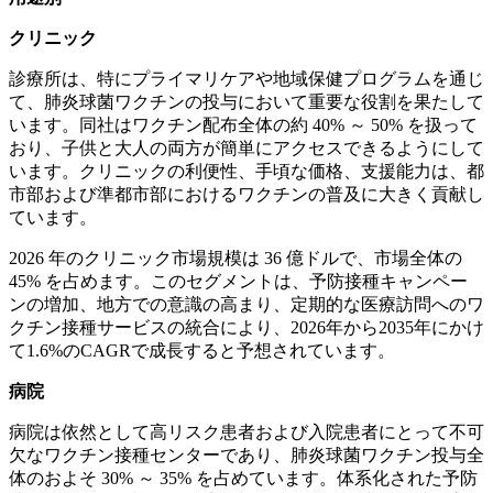
クリニック
診療所は、特にプライマリケアや地域保健プログラムを通じ
て、肺炎球菌ワクチンの投与において重要な役割を果たして
います。同社はワクチン配布全体の約 40% ～ 50% を扱って
おり、子供と大人の両方が簡単にアクセスできるようにして
います。クリニックの利便性、手頃な価格、支援能力は、都
市部および準都市部におけるワクチンの普及に大きく貢献し
ています。
2026 年のクリニック市場規模は 36 億ドルで、市場全体の
45% を占めます。このセグメントは、予防接種キャンペー
ンの増加、地方での意識の高まり、定期的な医療訪問へのワ
クチン接種サービスの統合により、2026年から2035年にかけ
て1.6%のCAGRで成長すると予想されています。
病院
病院は依然として高リスク患者および入院患者にとって不可
欠なワクチン接種センターであり、肺炎球菌ワクチン投与全
体のおよそ 30% ～ 35% を占めています。体系化された予防