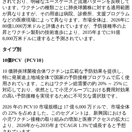
されており、明確なユースケースと流通パターンを反映して
います。ワクチンの種類ごとに肺炎球菌株に対する適用範囲
が異なりますが、その用途は病院、診療所、支援プログラム
などの医療現場によって異なります。市場全体は、2026年に
80億1,000万米ドルと評価されていますが、予防接種率の上
昇とワクチン製剤の技術進歩により、2035年までに91億
8,000万米ドルに達すると予測されています。
タイプ別
10価PCV（PCV10）
10 価肺炎球菌複合体ワクチンは広範な予防効果を提供し、
特に発展途上地域全体で国家の予防接種プログラムで広く使
用されています。これはワクチン総需要の約 20% ～ 25% に
対応しており、依然として小児グループにおける費用対効果
の高い予防接種を実現するために不可欠な選択肢です。
2026 年の PCV10 市場規模は 17 億 6,000 万ドルで、市場全体
の 22% を占めました。このセグメントは、新興国における
小児ワクチン接種の取り組みの増加と医療アクセスの拡大に
より、2026年から2035年までCAGR 1.3%で成長すると予想
されています。