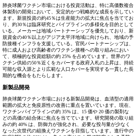
肺炎球菌ワクチン市場における投資活動は、特に高価数複合
体製剤の開発において、安定的かつ戦略的な成長を示してい
ます。新規投資の約45％は生産能力の拡大に焦点を当ててお
り、約30％は臨床研究とパイプラインの多様化を目的として
いる。メーカーは地域パートナーシップを優先しており、新
規資金の40％以上がアジア太平洋地域に向けられ、地域の予
防接種インフラを支援している。官民パートナーシップは、
特に成人および高齢者のワクチン接種への取り組みにおい
て、積極的な投資総額の約 25% を占めています。世界のワ
クチン供給の50％近くをカバーする政府入札の上昇は、持続
可能な収入源とより広範な人口カバーを実現する一貫した長
期的な機会をもたらします。
新製品開発
肺炎球菌ワクチン市場における新製品開発は、血清型の適用
範囲の拡大と免疫原性の改善に重点を置いています。現在、
ワクチンパイプラインの約 35% は、15 価や 20 価の製剤な
どの高価の結合体に焦点を当てています。研究開発の取り組
みの約 40% は、防御力が強化され、必要な投与量が少なく
なった次世代の組換えワクチンを目指しています。進行中の