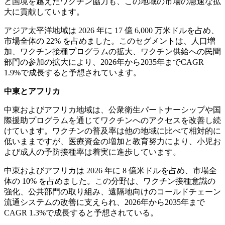
と国境を越えたワクチン協力も、この地域の市場の急速な拡
大に貢献しています。
アジア太平洋地域は 2026 年に 17 億 6,000 万米ドルを占め、
市場全体の 22% を占めました。このセグメントは、人口増
加、ワクチン接種プログラムの拡大、ワクチン供給への民間
部門の参加の拡大により、2026年から2035年までCAGR
1.9%で成長すると予想されています。
中東とアフリカ
中東およびアフリカ地域は、公衆衛生パートナーシップや国
際援助プログラムを通じてワクチンへのアクセスを改善し続
けています。ワクチンの普及率は他の地域に比べて相対的に
低いままですが、医療資金の増加と教育努力により、小児お
よび成人の予防接種率は着実に進歩しています。
中東およびアフリカは 2026 年に 8 億米ドルを占め、市場全
体の 10% を占めました。この分野は、ワクチン接種意識の
強化、公共部門の取り組み、遠隔地向けのコールドチェーン
流通システムの改善に支えられ、2026年から2035年まで
CAGR 1.3%で成長すると予想されている。