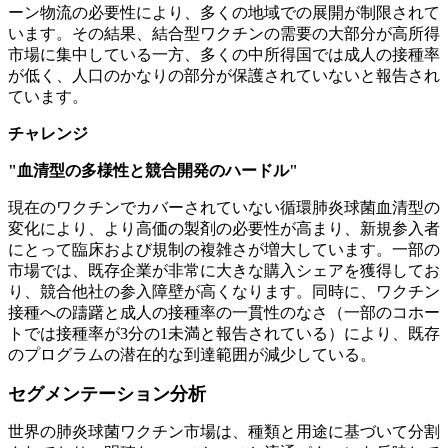
ーン物流の必要性により、多くの地域での展開が制限されて
います。その結果、結合型ワクチンの需要の大部分が高所得
市場に集中している一方、多くの中所得国では成人の接種率
が低く、人口のかなりの部分が保護されていないと報告され
ています。
チャレンジ
"血清型の多様性と競合開発のハードル"
現在のワクチンでカバーされていない循環肺炎球菌血清型の
変化により、より高価の製剤の必要性が高まり、新規参入者
にとって臨床および規制の複雑さが増大しています。一部の
市場では、既存企業が非常に大きな購入シェアを獲得してお
り、競合他社の参入障壁が高くなります。同時に、ワクチン
接種への躊躇と成人の接種率の一貫性のなさ（一部のコホー
トでは接種率が3分の1未満と報告されている）により、既存
のプログラムの潜在的な到達範囲が減少している。
セグメンテーション分析
世界の肺炎球菌ワクチン市場は、種類と用途に基づいて分割