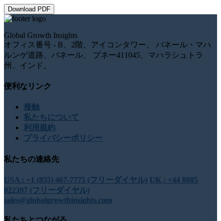
Download PDF
Global Growth Insights
オフィス番号 - B、2階、アイコンタワー、 バネール・マハ
ルンゲ道路、バネール、 プネー411045、マハラシュトラ
州、インド。
便利なリンク
接触
私たちについて
利用規約
プライバシーポリシー
私たちの連絡先
USA : +1 (855) 467-7775 (フリーダイヤル)
UK : +44 8085
022397 (フリーダイヤル)
sales@globalgrowthinsights.com
私たちとつながる