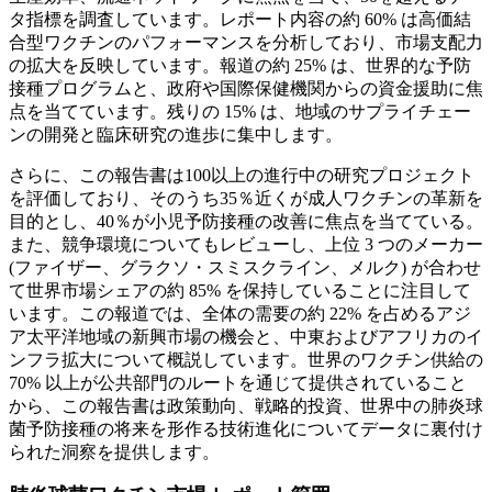
タ指標を調査しています。レポート内容の約 60% は高価結
合型ワクチンのパフォーマンスを分析しており、市場支配力
の拡大を反映しています。報道の約 25% は、世界的な予防
接種プログラムと、政府や国際保健機関からの資金援助に焦
点を当てています。残りの 15% は、地域のサプライチェー
ンの開発と臨床研究の進歩に集中します。
さらに、この報告書は100以上の進行中の研究プロジェクト
を評価しており、そのうち35％近くが成人ワクチンの革新を
目的とし、40％が小児予防接種の改善に焦点を当てている。
また、競争環境についてもレビューし、上位 3 つのメーカー
(ファイザー、グラクソ・スミスクライン、メルク) が合わせ
て世界市場シェアの約 85% を保持していることに注目して
います。この報道では、全体の需要の約 22% を占めるアジ
ア太平洋地域の新興市場の機会と、中東およびアフリカのイ
ンフラ拡大について概説しています。世界のワクチン供給の
70% 以上が公共部門のルートを通じて提供されていること
から、この報告書は政策動向、戦略的投資、世界中の肺炎球
菌予防接種の将来を形作る技術進化についてデータに裏付け
られた洞察を提供します。