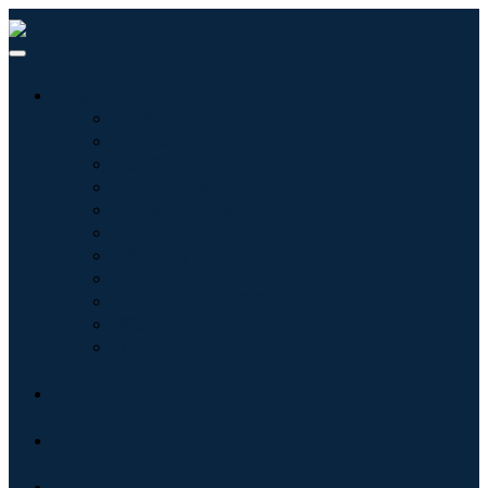
産業:
情報技術
健康管理
機械設備
自動車と輸送
食べ物と飲み物
エネルギーと電力
航空宇宙と防衛
農業
化学薬品および材料
建築
消費財
ブログ
について
接触