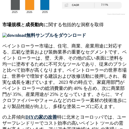
市場規模
と
成長動向
に関する包括的な洞察を取得
無料サンプルをダウンロード
ペイントローラー市場は、住宅、商業、産業用途に対応す
る、広範な塗装および装飾業界の重要なセグメントです。ペ
イント ローラーは、壁、天井、その他の広い表面に塗料を
均一に塗布するために不可欠なツールであり、従来のブラシ
と比べて効率が高くなります。ペイントローラーの世界市場
は、世界中で増加する建設および改修活動に後押しされ、着
実な成長を遂げています。 2023 年の時点で、家庭用部門が
ペイント ローラーの総消費量の約 40% を占め、次に商業部
門が 35%、産業用途が 25% となっています。さらに、マイ
クロファイバーやフォームなどのローラー素材の技術進歩に
より製品性能が向上し、多様な塗装ニーズに応えます。
の上昇傾向
DIYの家の改善
特に北米とヨーロッパでは、ユー
ザーフレンドリーでコスト効率の高いペイント ツールの需