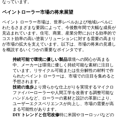
なっています。
ペイントローラー市場の将来展望
ペイント ローラー市場は、世界レベルおよび地域レベルに
わたるさまざまな要因によって、今後数年間で大幅な成長が
見込まれています。住宅、商業、産業分野における効率的で
コスト効率の高い塗装ソリューションに対する需要の高まり
が市場の拡大を支えています。以下は、市場の将来の見通し
を概説するいくつかの重要なポインタです。
持続可能で環境に優しい製品
環境への関心が高まる
中、メーカーは環境に優しく持続可能な素材に注目し
ています。リサイクル可能または生分解性の材料で作
られたペイント ローラーは、市場での注目を集めると
予想されます。
技術の進歩
より滑らかな仕上がりを実現するマイクロ
ファイバーローラーや人間工学を改善する調整可能な
ハンドルなど、ローラーの素材と設計の革新により、
ユーザーエクスペリエンスが向上し、市場の需要が高
まる可能性があります。
DIY トレンドと住宅改修
特に米国やヨーロッパなどの