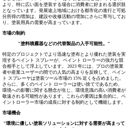
より、特に広い面を塗装する場合に消費者に好まれる選択肢
となっています。発展途上地域における都市化の進行と可処
分所得の増加は、建設や改修活動の増加にさらに寄与してお
り、塗装用具の需要が高まっています。
市場の制約
"塗料噴霧器などの代替製品の入手可能性。"
特定のプロジェクトでより迅速な塗布とより優れた塗装を実
現するペイント スプレーが、ペイント ローラーの強力な競
合相手として浮上しています。 2023 年には、プロの塗装業
者や産業ユーザーの間での人気の高まりを反映して、ペイン
ト スプレーヤは塗装ツール市場の 15% 近くを占めました。
さらに、多くのペイント ローラーは使い捨てであるため、
環境への影響に関する懸念が生じ、環境意識の高い消費者が
敬遠される可能性があります。これらの要因は集合的に、ペ
イントローラー市場の成長に対する制約として機能します。
市場機会
"環境に優しい塗装ソリューションに対する需要が高まって