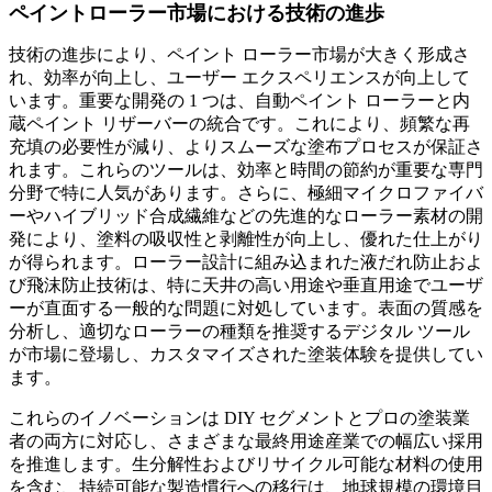
ペイントローラー市場における技術の進歩
技術の進歩により、ペイント ローラー市場が大きく形成さ
れ、効率が向上し、ユーザー エクスペリエンスが向上して
います。重要な開発の 1 つは、自動ペイント ローラーと内
蔵ペイント リザーバーの統合です。これにより、頻繁な再
充填の必要性が減り、よりスムーズな塗布プロセスが保証さ
れます。これらのツールは、効率と時間の節約が重要な専門
分野で特に人気があります。さらに、極細マイクロファイバ
ーやハイブリッド合成繊維などの先進的なローラー素材の開
発により、塗料の吸収性と剥離性が向上し、優れた仕上がり
が得られます。ローラー設計に組み込まれた液だれ防止およ
び飛沫防止技術は、特に天井の高い用途や垂直用途でユーザ
ーが直面する一般的な問題に対処しています。表面の質感を
分析し、適切なローラーの種類を推奨するデジタル ツール
が市場に登場し、カスタマイズされた塗装体験を提供してい
ます。
これらのイノベーションは DIY セグメントとプロの塗装業
者の両方に対応し、さまざまな最終用途産業での幅広い採用
を推進します。生分解性およびリサイクル可能な材料の使用
を含む、持続可能な製造慣行への移行は、地球規模の環境目