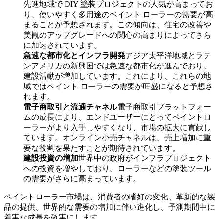
先進地域で DIY 塗装プロジェクトの人気が高まってお
り、使いやすく多用途のペイント ローラーの需要が高
まることが予想されます。この傾向は、住宅の改善や
美観のアップグレードへの関心の高まりによってさら
に加速されています。
急速な都市化とインフラ開発
アジア太平洋地域とラテ
ンアメリカの新興国では急速な都市化が進んでおり、
建設活動が増加しています。これにより、これらの地
域ではペイント ローラーの需要が旺盛になると予想さ
れます。
電子商取引と流通チャネル
電子商取引プラットフォー
ムの成長により、エンドユーザーにとってペイントロ
ーラーがより入手しやすくなり、市場の拡大に貢献し
ています。オンライン小売チャネルは、売上増加に重
要な役割を果たすことが期待されています。
建設投資の増加
世界中の政府がインフラプロジェクト
への投資を増やしており、ローラーなどの塗装ツール
の需要がさらに高まっています。
ペイントローラー市場は、消費者の嗜好の変化、革新的な製
品の提供、世界的な需要の増加に伴い進化し、予測期間中に
着実な成長を確実にします。