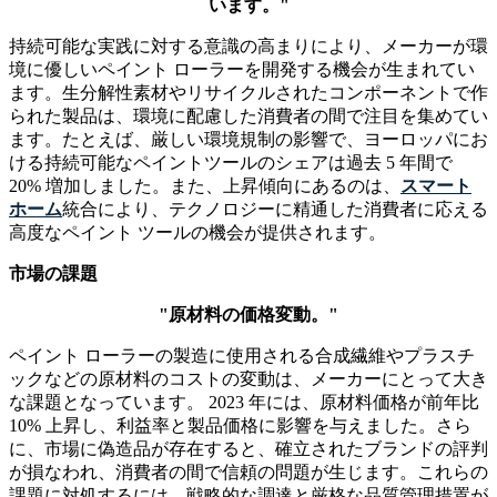
います。"
持続可能な実践に対する意識の高まりにより、メーカーが環
境に優しいペイント ローラーを開発する機会が生まれてい
ます。生分解性素材やリサイクルされたコンポーネントで作
られた製品は、環境に配慮した消費者の間で注目を集めてい
ます。たとえば、厳しい環境規制の影響で、ヨーロッパにお
ける持続可能なペイントツールのシェアは過去 5 年間で
20% 増加しました。また、上昇傾向にあるのは、
スマート
ホーム
統合により、テクノロジーに精通した消費者に応える
高度なペイント ツールの機会が提供されます。
市場の課題
"原材料の価格変動。"
ペイント ローラーの製造に使用される合成繊維やプラスチ
ックなどの原材料のコストの変動は、メーカーにとって大き
な課題となっています。 2023 年には、原材料価格が前年比
10% 上昇し、利益率と製品価格に影響を与えました。さら
に、市場に偽造品が存在すると、確立されたブランドの評判
が損なわれ、消費者の間で信頼の問題が生じます。これらの
課題に対処するには、戦略的な調達と厳格な品質管理措置が