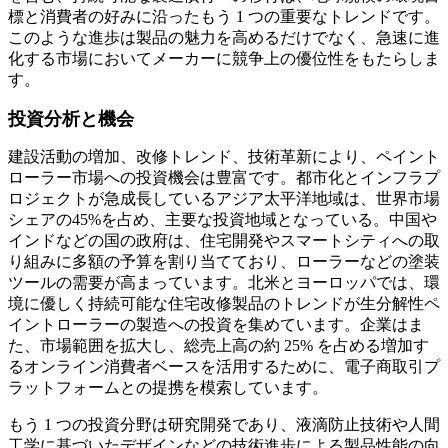
標と消費者の好みに沿ったもう 1 つの重要なトレンドです。
このような進歩は製品の魅力を高めるだけでなく、急速に進
化する市場においてメーカーに競争上の優位性をもたらしま
す。
投資分析と機会
建設活動の増加、改修トレンド、技術革新により、ペイント
ローラー市場への投資機会は豊富です。都市化とインフラプ
ロジェクトが急成長しているアジア太平洋地域は、世界市場
シェアの45%を占め、主要な投資地域となっている。中国や
インドなどの国の政府は、住宅開発やスマートシティへの取
り組みに多額の予算を割り当てており、ローラーなどの塗装
ツールの需要が高まっています。北米とヨーロッパでは、環
境に優しく持続可能な住宅改修製品のトレンドが生分解性ペ
イントローラーの製造への投資を集めています。企業はま
た、市場範囲を拡大し、総売上高の約 25% を占める増加す
るオンライン消費者ベースを活用するために、電子商取引プ
ラットフォームとの提携を模索しています。
もう 1 つの投資分野は研究開発であり、液滴防止技術や人間
工学に基づいたデザインなどの技術進歩による製品性能の向