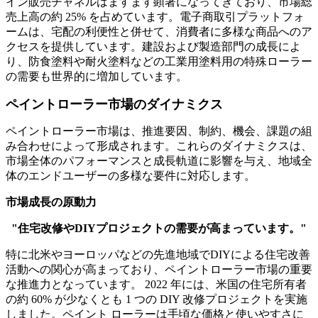
イン販売チャネルはますます顕著になってきており、市場総
売上高の約 25% を占めています。電子商取引プラットフォ
ームは、宅配の利便性と併せて、消費者に多様な商品へのア
クセスを提供しています。建設および製造部門の成長によ
り、防食塗料や耐火塗料などの工業用塗料用の特殊ローラー
の需要も世界的に増加しています。
ペイントローラー市場のダイナミクス
ペイントローラー市場は、推進要因、制約、機会、課題の組
み合わせによって形成されます。これらのダイナミクスは、
市場全体のパフォーマンスと成長軌道に影響を与え、地域全
体のエンドユーザーの多様な要件に対応します。
市場成長の原動力
"住宅改修やDIYプロジェクトの需要が高まっています。"
特に北米やヨーロッパなどの先進地域でDIYによる住宅改善
活動への関心が高まっており、ペイントローラー市場の重要
な推進力となっています。 2022 年には、米国の住宅所有者
の約 60% が少なくとも 1 つの DIY 改修プロジェクトを実施
しました。ペイント ローラーは手頃な価格と使いやすさに