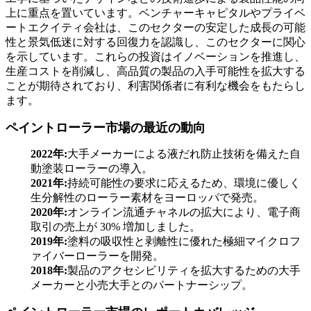
上に重点を置いています。ベンチャーキャピタルやプライベ
ートエクイティ会社は、このセクターの安定した成長の可能
性と景気低迷に対する回復力を認識し、このセクターに関心
を示しています。これらの投資はイノベーションを推進し、
生産コストを削減し、高品質の製品の入手可能性を拡大する
ことが期待されており、利害関係者に有利な機会をもたらし
ます。
ペイントローラー市場の最近の動向
2022年:
大手メーカーによる液だれ防止技術を備えた自
動塗装ローラーの導入。
2021年:
持続可能性の要求に応えるため、環境に優しく
生分解性のローラー素材をヨーロッパで発売。
2020年:
オンライン流通チャネルの拡大により、電子商
取引の売上が 30% 増加しました。
2019年:
塗料の吸収性と剥離性に優れた極細マイクロフ
ァイバーローラーを開発。
2018年:
製品のアクセシビリティを拡大するための大手
メーカーと小売大手とのパートナーシップ。