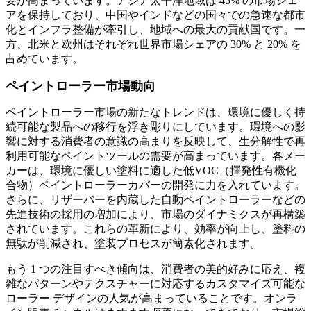
要が高まっています。アジア太平洋地域は 45% の市場シェ
アを保持しており、中国やインドなどの国々での急速な都市
化とインフラ整備が牽引し、地域への最大の貢献国です。一
方、北米と欧州はそれぞれ世界市場シェアの 30% と 20% を
占めています。
ペイントローラー市場動向
ペイントローラー市場の新たなトレンドは、環境に優しく持
続可能な製品への移行を浮き彫りにしています。環境への影
響に対する消費者の意識の高まりを反映して、生分解性で再
利用可能なペイントツールの需要が高まっています。各メー
カーは、環境に優しい塗料に適した低VOC（揮発性有機化
合物）ペイントローラーカバーの開発に力を入れています。
さらに、リザーバーを内蔵した自動ペイントローラーなどの
先進技術の採用の増加により、市場のダイナミクスが再構築
されています。これらの革新により、効率が向上し、塗料の
無駄が削減され、塗装プロセスが簡素化されます。
もう 1 つの注目すべき傾向は、消費者の美的好みに応え、複
雑なパターンやテクスチャーに対応するカスタマイズ可能な
ローラー デザインの人気が高まっていることです。オンラ