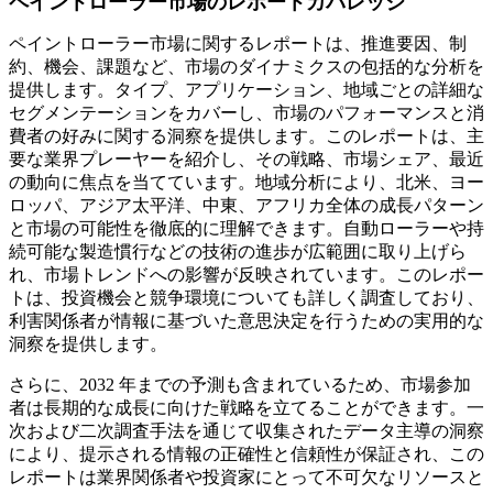
ペイントローラー市場のレポートカバレッジ
ペイントローラー市場に関するレポートは、推進要因、制
約、機会、課題など、市場のダイナミクスの包括的な分析を
提供します。タイプ、アプリケーション、地域ごとの詳細な
セグメンテーションをカバーし、市場のパフォーマンスと消
費者の好みに関する洞察を提供します。このレポートは、主
要な業界プレーヤーを紹介し、その戦略、市場シェア、最近
の動向に焦点を当てています。地域分析により、北米、ヨー
ロッパ、アジア太平洋、中東、アフリカ全体の成長パターン
と市場の可能性を徹底的に理解できます。自動ローラーや持
続可能な製造慣行などの技術の進歩が広範囲に取り上げら
れ、市場トレンドへの影響が反映されています。このレポー
トは、投資機会と競争環境についても詳しく調査しており、
利害関係者が情報に基づいた意思決定を行うための実用的な
洞察を提供します。
さらに、2032 年までの予測も含まれているため、市場参加
者は長期的な成長に向けた戦略を立てることができます。一
次および二次調査手法を通じて収集されたデータ主導の洞察
により、提示される情報の正確性と信頼性が保証され、この
レポートは業界関係者や投資家にとって不可欠なリソースと