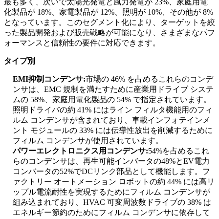
最も多く、次いで太陽光発電と風力発電が 23%、家庭用電
化製品が 18%、家電製品が 12%、照明が 10%、その他が 8%
となっています。このセグメント化により、ターゲットを絞
った製品開発および販売戦略が可能になり、さまざまなパフ
ォーマンスと信頼性の要件に対応できます。
タイプ別
EMI抑制コンデンサ:
市場の 46% を占めるこれらのコンデ
ンサは、EMC 規制を満たすために産業用ドライブ システ
ムの 58%、家庭用電化製品の 54% で指定されています。
照明ドライバの約 41% にはライン フィルタ機能用のフィ
ルム コンデンサが含まれており、車載インフォテインメ
ント モジュールの 33% には伝導性放出を削減するために
フィルム コンデンサが使用されています。
パワーエレクトロニクス用コンデンサ:
54%を占めるこれ
らのコンデンサは、再生可能インバータの48%とEV電力
コンバータの52%でDCリンク部品として機能します。フ
ァクトリー オートメーション ロボットの約 44% には高リ
ップル電流耐性を実現するためにフィルム コンデンサが
組み込まれており、HVAC 可変周波数ドライブの 38% は
エネルギー節約のためにフィルム コンデンサに依存して