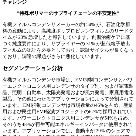
チャレンジ
"特殊ポリマーのサプライチェーンの不安定性"
有機フィルムコンデンサメーカーの約 54% が、石油化学原
料の変動により、高純度ポリプロピレンフィルムのリードタ
イムが 23% 急増したと報告しています。創傷治癒ケアに基
づく純度要件により、サプライヤーの 31% が超低粒子放出
フィルムの認証を必要としており、認証サイクルが長くなっ
ており、調達の課題がさらに悪化しています。
セグメンテーション分析
有機フィルムコンデンサ市場は、EMI抑制コンデンサとパワ
ーエレクトロニクス用コンデンサのタイプ別、および家電製
品、照明、自動車、太陽光発電および風力発電、家庭用電化
製品、その他にわたるアプリケーションによって分割されて
います。 EMI抑制コンデンサは市場数量の46%を占め、産業
用および民生用EMI軽減プロジェクトの62%で採用されてい
ます。パワーエレクトロニクス用コンデンサが54%を占め、
そのうち48%が再生可能エネルギーインバータに使用されて
います。アプリケーションでは、自動車が 29% のシェアで