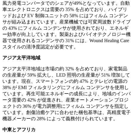
風力発電コンバータでのシェアが49%となっています。自動
車エレクトロニクスは需要の 35% を占めており、ハイブリ
ッドおよび EV 制御ユニットの 58% にはフィルム コンデン
サが組み込まれています。産業機械では可変周波数ドライブ
の 43% にフィルム コンデンサが使用されており、エネルギ
ー効率が向上しています。製薬およびバイオテクノロジー機
器で使用されるコンデンサの 31% には、Wound Healing Care
スタイルの清浄度認定が必要です。
アジア太平洋地域
アジア太平洋地域は市場の約 32% を占めており、家電製品
の生産量が 59% 拡大し、LED 照明の生産量が 51% 増加して
います。現在、スマートフォンの約 47% とテレビの電源の
38% が EMI フィルタリングにフィルム コンデンサを使用し
ています。再生可能エネルギーの成長により、地域のインバ
ータ需要の 42% が促進され、産業オートメーション プロジ
ェクトの 36% が電力調整用にフィルム コンデンサを指定し
ています。創傷治癒ケアに合わせた梱包基準は、高精度電子
機器メーカーの 28% によって義務付けられています。
中東とアフリカ