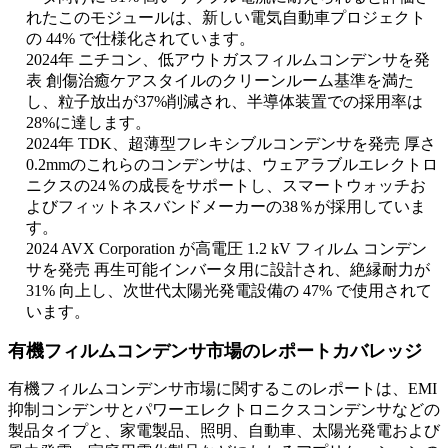
れたこのモジュールは、新しい電気自動車プロジェクト
の 44% で仕様化されています。
2024年 ニチコン、低アウトガスフィルムコンデンサを発
表 創傷治癒ケアスタイルのクリーンルーム基準を満た
し、粒子放出が37%削減され、半導体装置での採用率は
28%に達します。
2024年 TDK、超薄型フレキシブルコンデンサを発売 厚さ
0.2mmのこれらのコンデンサは、ウェアラブルエレクトロ
ニクスの24％の成長をサポートし、スマートウォッチお
よびフィットネスバンドメーカーの38％が採用していま
す。
2024 AVX Corporation が高電圧 1.2 kV フィルム コンデン
サを発売 再生可能インバータ用に設計され、絶縁耐力が
31% 向上し、次世代太陽光発電設備の 47% で使用されて
います。
有機フィルムコンデンサ市場のレポートカバレッジ
有機フィルムコンデンサ市場に関するこのレポートは、EMI
抑制コンデンサとパワーエレクトロニクスコンデンサなどの
製品タイプと、家電製品、照明、自動車、太陽光発電および