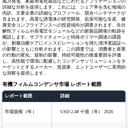
風力発電、家庭用電化製品などにわたるアプリケーションの
詳細な分析を提供します。これには、シェア率を含む地域の
内訳、主要企業の詳細なプロフィール、競合ベンチマークが
含まれます。高度な誘電体の研究開発、拡張可能な生産、健
康安全コンプライアンスへの投資傾向が調査されます。生分
解性フィルムや高電圧モジュールなどの新製品開発の軌跡を
概説します。サプライチェーンと特殊ポリマー調達の課題
が、創傷治癒ケアにインスピレーションを得た清浄度認証へ
の影響とともに分析されます。この調査では、消費者と産業
の行動の変化、規制の影響、持続可能性の推進要因を評価
し、高性能で環境に配慮したコンデンサソリューションをタ
ーゲットとするメーカー、投資家、エンドユーザーに実用的
な洞察を提供します。
有機フィルムコンデンサ市場 レポート範囲
レポート範囲
詳細
市場規模（年）
USD 2.48 十億（年） 2026