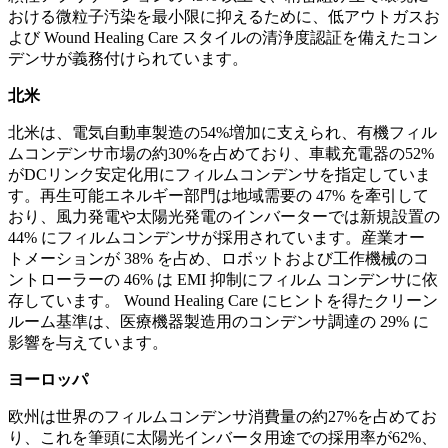
おける微粒子汚染を最小限に抑えるために、低アウトガスお
よび Wound Healing Care スタイルの清浄度認証を備えたコン
デンサが義務付けられています。
北米
北米は、電気自動車製造の54%増加に支えられ、有機フィル
ムコンデンサ市場の約30%を占めており、車載充電器の52%
がDCリンク安定化用にフィルムコンデンサを指定していま
す。再生可能エネルギー部門は地域需要の 47% を牽引して
おり、風力発電や太陽光発電のインバーターでは新規設置の
44% にフィルムコンデンサが採用されています。産業オー
トメーションが 38% を占め、ロボットおよび工作機械のコ
ントローラーの 46% は EMI 抑制にフィルム コンデンサに依
存しています。 Wound Healing Care にヒントを得たクリーン
ルーム基準は、医療機器製造用のコンデンサ調達の 29% に
影響を与えています。
ヨーロッパ
欧州は世界のフィルムコンデンサ消費量の約27%を占めてお
り、これを筆頭に太陽光インバータ用途での採用率が62%、