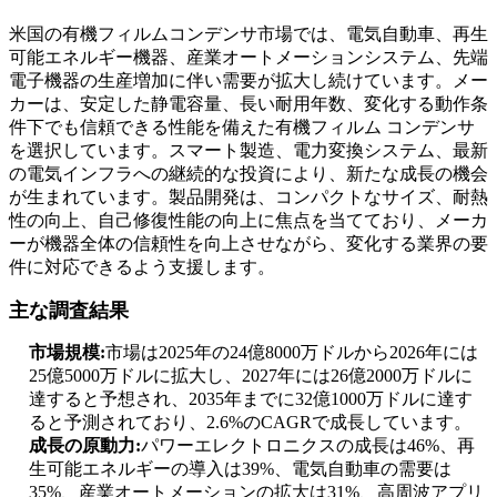
米国の有機フィルムコンデンサ市場では、電気自動車、再生
可能エネルギー機器、産業オートメーションシステム、先端
電子機器の生産増加に伴い需要が拡大し続けています。メー
カーは、安定した静電容量、長い耐用年数、変化する動作条
件下でも信頼できる性能を備えた有機フィルム コンデンサ
を選択しています。スマート製造、電力変換システム、最新
の電気インフラへの継続的な投資により、新たな成長の機会
が生まれています。製品開発は、コンパクトなサイズ、耐熱
性の向上、自己修復性能の向上に焦点を当てており、メーカ
ーが機器全体の信頼性を向上させながら、変化する業界の要
件に対応できるよう支援します。
主な調査結果
市場規模:
市場は2025年の24億8000万ドルから2026年には
25億5000万ドルに拡大し、2027年には26億2000万ドルに
達すると予想され、2035年までに32億1000万ドルに達す
ると予測されており、2.6%のCAGRで成長しています。
成長の原動力:
パワーエレクトロニクスの成長は46%、再
生可能エネルギーの導入は39%、電気自動車の需要は
35%、産業オートメーションの拡大は31%、高周波アプリ