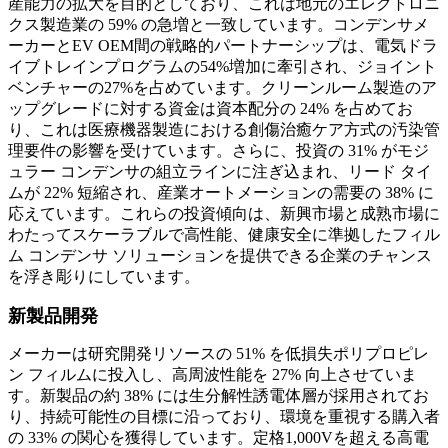
産能力の拡大を目的としており、これは地元のエレクトロニ
クス製造業の 59% の急増と一致しています。コンデンサメ
ーカーとEV OEM間の戦略的パートナーシップは、電気ドラ
イブトレインプログラムの54%増加に牽引され、ジョイント
ベンチャーの27%を占めています。クリーンルーム製造のア
ップグレードに対する資金は資本配分の 24% を占めてお
り、これは医療機器製造における創傷治癒ケア方式の汚染管
理要件の影響を受けています。さらに、投資の 31% がモジ
ュラー コンデンサの組立ラインに注ぎ込まれ、リード タイ
ムが 22% 短縮され、産業オートメーションの需要の 38% に
応えています。これらの投資傾向は、新興市場と成熟市場に
わたってスケーラブルで高性能、健康安全に準拠したフィル
ム コンデンサ ソリューションを提供できる企業のチャンス
を浮き彫りにしています。
新製品開発
メーカーは研究開発リソースの 51% を低損失ポリプロピレ
ン フィルムに投入し、高周波性能を 27% 向上させていま
す。新製品の約 38% には生分解性誘電体層が採用されてお
り、持続可能性の目標に沿っており、環境を重視する購入者
の 33% の関心を獲得しています。定格1,000Vを超える高電