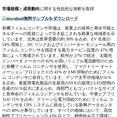
市場規模
と
成長動向
に関する包括的な洞察を取得
無料サンプルをダウンロード
有機フィルムコンデンサ市場は、産業上の採用と再生可能エ
ネルギーへの投資によって引き起こされる顕著な地域差を示
しています。北米は世界需要の約 30% を占め、EV 生産の
54% 増加と、DC リンクおよびインバーター モジュール用の
フィルム コンデンサを指定する風力タービン設置の 47% 増
加によって推進されています。欧州が 27% で続き、太陽光
インバータ メーカーの 62% が高いリップル電流耐性のため
に有機フィルム コンデンサを使用し、ファクトリー オート
メーション プロジェクトの 41% が EMI 抑制のためにフィル
ム コンデンサに依存しています。アジア太平洋地域が32％
を占め、家庭用電化製品の生産高の59％の急増とLED照明の
生産の51％拡大に支えられ、両部門ともコンパクトなサイズ
と長寿命のフィルムコンデンサを好んでいる。中東とアフリ
カが 11% を占め、クリーンな電力供給のためにフィルム コ
ンデンサを UPS システムに統合している新興データセンタ
ーの 48% が牽引しています。すべての地域において、高信
頼性アプリケーションの 43% 以上で、精密組み立て環境に