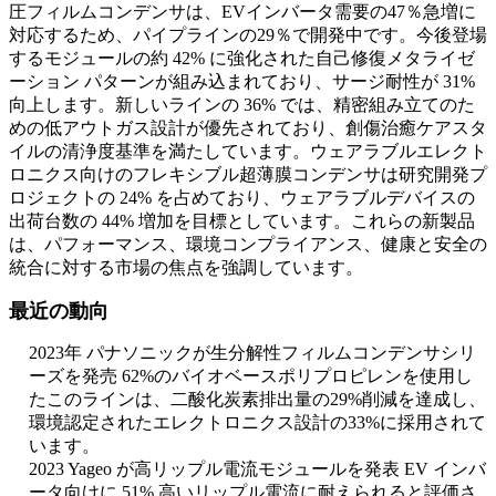
圧フィルムコンデンサは、EVインバータ需要の47％急増に
対応するため、パイプラインの29％で開発中です。今後登場
するモジュールの約 42% に強化された自己修復メタライゼ
ーション パターンが組み込まれており、サージ耐性が 31%
向上します。新しいラインの 36% では、精密組み立てのた
めの低アウトガス設計が優先されており、創傷治癒ケアスタ
イルの清浄度基準を満たしています。ウェアラブルエレクト
ロニクス向けのフレキシブル超薄膜コンデンサは研究開発プ
ロジェクトの 24% を占めており、ウェアラブルデバイスの
出荷台数の 44% 増加を目標としています。これらの新製品
は、パフォーマンス、環境コンプライアンス、健康と安全の
統合に対する市場の焦点を強調しています。
最近の動向
2023年 パナソニックが生分解性フィルムコンデンサシリ
ーズを発売 62%のバイオベースポリプロピレンを使用し
たこのラインは、二酸化炭素排出量の29%削減を達成し、
環境認定されたエレクトロニクス設計の33%に採用されて
います。
2023 Yageo が高リップル電流モジュールを発表 EV インバ
ータ向けに 51% 高いリップル電流に耐えられると評価さ