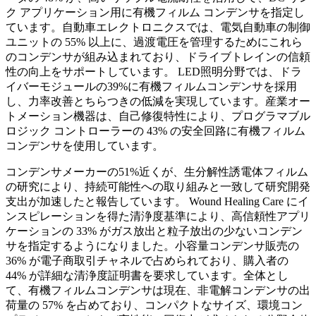
ク アプリケーション用に有機フィルム コンデンサを指定し
ています。自動車エレクトロニクスでは、電気自動車の制御
ユニットの 55% 以上に、過渡電圧を管理するためにこれら
のコンデンサが組み込まれており、ドライブトレインの信頼
性の向上をサポートしています。 LED照明分野では、ドラ
イバーモジュールの39%に有機フィルムコンデンサを採用
し、力率改善とちらつきの低減を実現しています。産業オー
トメーション機器は、自己修復特性により、プログラマブル
ロジック コントローラーの 43% の安全回路に有機フィルム
コンデンサを使用しています。
コンデンサメーカーの51%近くが、生分解性誘電体フィルム
の研究により、持続可能性への取り組みと一致して研究開発
支出が加速したと報告しています。 Wound Healing Care にイ
ンスピレーションを得た清浄度基準により、高信頼性アプリ
ケーションの 33% がガス放出と粒子放出の少ないコンデン
サを指定するようになりました。小容量コンデンサ販売の
36% が電子商取引チャネルで占められており、購入者の
44% が詳細な清浄度証明書を要求しています。全体とし
て、有機フィルムコンデンサは現在、非電解コンデンサの出
荷量の 57% を占めており、コンパクトなサイズ、環境コン