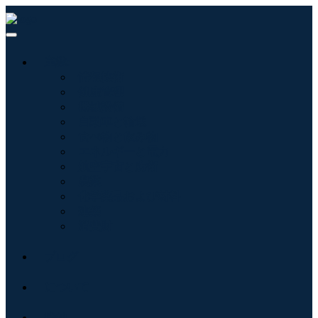
産業:
情報技術
健康管理
機械設備
自動車と輸送
食べ物と飲み物
エネルギーと電力
航空宇宙と防衛
農業
化学薬品および材料
建築
消費財
ブログ
について
接触