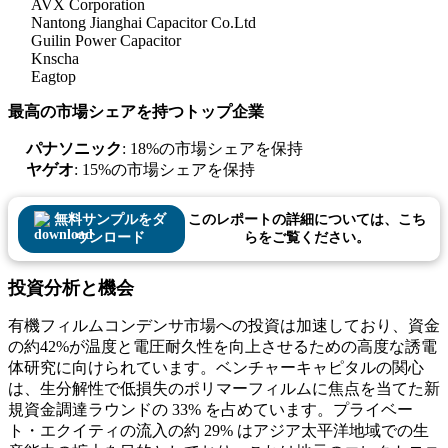
AVX Corporation
Nantong Jianghai Capacitor Co.Ltd
Guilin Power Capacitor
Knscha
Eagtop
最高の市場シェアを持つトップ企業
パナソニック
: 18%の市場シェアを保持
ヤゲオ
: 15%の市場シェアを保持
無料サンプルをダ
このレポートの詳細については、こち
ウンロード
らをご覧ください。
投資分析と機会
有機フィルムコンデンサ市場への投資は加速しており、資金
の約42%が温度と電圧耐久性を向上させるための高度な誘電
体研究に向けられています。ベンチャーキャピタルの関心
は、生分解性で低損失のポリマーフィルムに焦点を当てた新
規資金調達ラウンドの 33% を占めています。プライベー
ト・エクイティの流入の約 29% はアジア太平洋地域での生