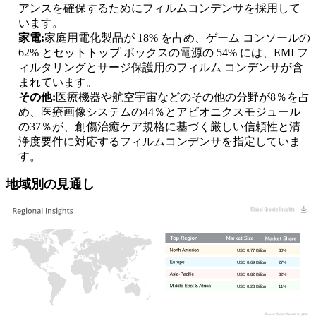
アンスを確保するためにフィルムコンデンサを採用して
います。
家電:
家庭用電化製品が 18% を占め、ゲーム コンソールの
62% とセットトップ ボックスの電源の 54% には、EMI フ
ィルタリングとサージ保護用のフィルム コンデンサが含
まれています。
その他:
医療機器や航空宇宙などのその他の分野が8％を占
め、医療画像システムの44％とアビオニクスモジュール
の37％が、創傷治癒ケア規格に基づく厳しい信頼性と清
浄度要件に対応するフィルムコンデンサを指定していま
す。
地域別の見通し
USD 0.77 Billion
30%
USD 0.69 Billion
27%
USD 0.82 Billion
32%
USD 0.28 Billion
11%