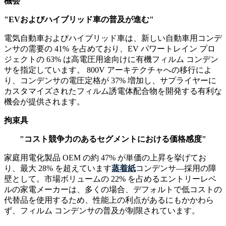
機会
"EVおよびハイブリッド車の普及が進む"
電気自動車およびハイブリッド車は、新しい自動車用コンデ
ンサの需要の 41% を占めており、EV パワートレイン プロ
ジェクトの 63% は高電圧用途向けに有機フィルム コンデン
サを指定しています。 800V アーキテクチャへの移行によ
り、コンデンサの電圧定格が 37% 増加し、サプライヤーに
カスタマイズされたフィルム誘電体配合物を開発する有利な
機会が提供されます。
拘束具
"コスト競争力のあるセグメントにおける価格感度"
家庭用電化製品 OEM の約 47% が単価の上昇を挙げてお
り、最大 28% を超えています
蒸着紙
コンデンサ—採用の障
壁として。市場ボリュームの 22% を占めるエントリーレベ
ルの家電メーカーは、多くの場合、デフォルトで低コストの
代替品を使用するため、性能上の利点があるにもかかわら
ず、フィルム コンデンサの普及が制限されています。