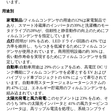
います。
用途別
家電製品:
フィルムコンデンサの用途の12%は家電製品で
あり、スマート冷蔵庫のインバータの39%と洗濯機のモー
タドライブの28%が、信頼性と静音動作の向上のためにフ
ィルムコンデンサを指定しています。
点灯:
照明が 10% を占め、LED ドライバ回路の 43% では
力率を維持し、ちらつきを低減するためにフィルム コン
デンサが使用されています。商用照明設備の約 36% は、
長い動作寿命を実現するためにフィルム コンデンサを指
定しています。
自動車:
自動車用途は 29% のシェアを占め、高電圧 DC リ
ンク機能にフィルム コンデンサを必要とする EV および
ハイブリッド車プロジェクトの 63% によって牽引されて
います。自動車用スタータージェネレーターシステムの
約 47% には、エネルギー貯蔵用のフィルムコンデンサも
組み込まれています。
太陽光発電と風力発電:
このセグメントは 23% を占め、そ
のうち 58% の太陽光インバータと 41% の風力タービンコ
ンバータは、高リップル電流を処理し、系統コンプライ