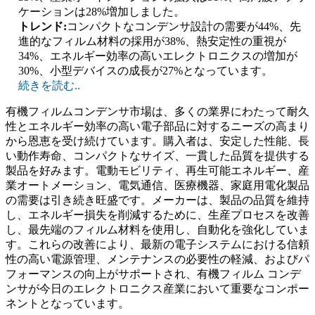
ケーションは28%増加しました。
トレンド:
コンパクトなコンデンサ設計の需要が44%、先
進的なフィルム材料の採用が38%、熱安定性の重視が
34%、エネルギー効率の高いエレクトロニクスの増加が
30%、小型デバイスの成長が27%となっています。
続きを読む..
有機フィルムコンデンサ市場は、多くの業界にわたって耐久
性とエネルギー効率の高い電子部品に対するニーズの高まり
から恩恵を受け続けています。購入者は、安定した性能、長
い動作寿命、コンパクトなサイズ、一貫した品質を提供する
製品を好みます。電動モビリティ、再生可能エネルギー、産
業オートメーション、電気通信、医療機器、家庭用電化製品
の需要は引き続き旺盛です。メーカーは、製品の品質を維持
し、エネルギー損失を削減するために、生産プロセスを改善
し、最先端のフィルム材料を使用し、自動化を強化していま
す。これらの改善により、最新の電子システムにおける信頼
性の高い電源管理、メンテナンスの必要性の軽減、およびパ
フォーマンスの向上がサポートされ、有機フィルム コンデ
ンサが今日のエレクトロニクス産業において重要なコンポー
ネントとなっています。