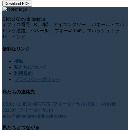
Download PDF
Global Growth Insights
オフィス番号 - B、2階、アイコンタワー、 バネール・マハ
ルンゲ道路、バネール、 プネー411045、マハラシュトラ
州、インド。
便利なリンク
接触
私たちについて
利用規約
プライバシーポリシー
私たちの連絡先
USA : +1 (855) 467-7775 (フリーダイヤル)
UK : +44 8085
022397 (フリーダイヤル)
sales@globalgrowthinsights.com
私たちとつながる