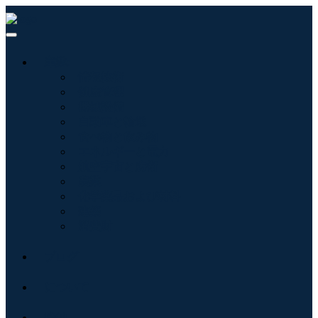
産業:
情報技術
健康管理
機械設備
自動車と輸送
食べ物と飲み物
エネルギーと電力
航空宇宙と防衛
農業
化学薬品および材料
建築
消費財
ブログ
について
接触