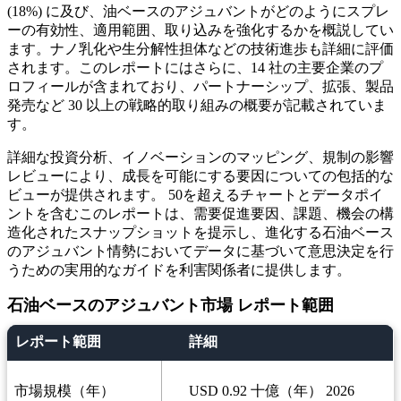
(18%) に及び、油ベースのアジュバントがどのようにスプレ
ーの有効性、適用範囲、取り込みを強化するかを概説してい
ます。ナノ乳化や生分解性担体などの技術進歩も詳細に評価
されます。このレポートにはさらに、14 社の主要企業のプ
ロフィールが含まれており、パートナーシップ、拡張、製品
発売など 30 以上の戦略的取り組みの概要が記載されていま
す。
詳細な投資分析、イノベーションのマッピング、規制の影響
レビューにより、成長を可能にする要因についての包括的な
ビューが提供されます。 50を超えるチャートとデータポイ
ントを含むこのレポートは、需要促進要因、課題、機会の構
造化されたスナップショットを提示し、進化する石油ベース
のアジュバント情勢においてデータに基づいて意思決定を行
うための実用的なガイドを利害関係者に提供します。
石油ベースのアジュバント市場 レポート範囲
レポート範囲
詳細
市場規模（年）
USD 0.92 十億（年） 2026