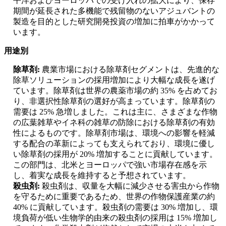
平洋およびヨーロッパでの受け入れの拡大により、保存
期間が延長された多機能で残留物のないアジュバントの
製造を目的とした研究開発投資の増加に拍車がかかって
います。
用途別
除草剤:
農業市場における除草剤セグメントは、先進的な
除草ソリューションの採用増加により大幅な成長を遂げ
ています。除草剤は世界の農薬市場の約 35% を占めてお
り、非選択性除草剤の選好が高まっています。除草剤の
需要は 25% 急増しました。これは主に、さまざまな作物
の広葉雑草やイネ科の雑草の防除における除草剤の有効
性によるものです。除草剤市場は、環境への影響を軽減
する配合の革新によっても支えられており、環境に優し
い除草剤の採用が 20% 増加することに貢献しています。
この部門は、北米とヨーロッパで強い市場存在感を示
し、着実な成長を維持すると予想されています。
殺虫剤:
殺虫剤は、収量を大幅に減少させる害虫から作物
を守るために重要であるため、世界の作物保護産業の約
40% に貢献しています。殺虫剤の需要は 30% 増加し、環
境負荷が低い生物学的由来の殺虫剤の採用は 15% 増加し