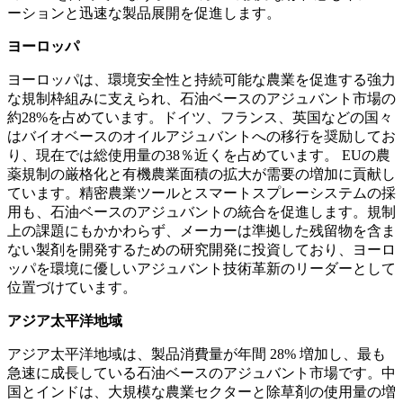
ーションと迅速な製品展開を促進します。
ヨーロッパ
ヨーロッパは、環境安全性と持続可能な農業を促進する強力
な規制枠組みに支えられ、石油ベースのアジュバント市場の
約28%を占めています。ドイツ、フランス、英国などの国々
はバイオベースのオイルアジュバントへの移行を奨励してお
り、現在では総使用量の38％近くを占めています。 EUの農
薬規制の厳格化と有機農業面積の拡大が需要の増加に貢献し
ています。精密農業ツールとスマートスプレーシステムの採
用も、石油ベースのアジュバントの統合を促進します。規制
上の課題にもかかわらず、メーカーは準拠した残留物を含ま
ない製剤を開発するための研究開発に投資しており、ヨーロ
ッパを環境に優しいアジュバント技術革新のリーダーとして
位置づけています。
アジア太平洋地域
アジア太平洋地域は、製品消費量が年間 28% 増加し、最も
急速に成長している石油ベースのアジュバント市場です。中
国とインドは、大規模な農業セクターと除草剤の使用量の増