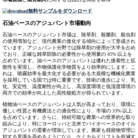
無料サンプルをダウンロード
石油ベースのアジュバント市場動向
石油ベースのアジュバント市場は、除草剤、殺菌剤、殺虫剤
の使用増加など、現代農業の進化する傾向によって形成され
ています。アジュバント分野では除草剤の使用が大半を占め
ており、正確な雑草防除の必要性から使用量の 45% 以上を
占めています。油ベースのアジュバントは優れた接着性と拡
散性を実現し、作物保護化学物質をより効率的にします。こ
れは、噴霧効率を最大化する必要がある大規模な機械化農業
を採用している国では特に重要です。技術の進歩により、乳
化、安定性、温度耐性が向上し、高湿度環境と低湿度環境の
両方での効率が向上した高性能処方が得られています。
植物油ベースのアジュバントは人気が高まっており、環境に
優しい性質と有機農法との適合性により、市場の 33% 以上
を占めています。さらに、持続可能な農業への世界的な取り
組みにより、特にヨーロッパと北米でバイオベースのオイル
アジュバントの需要が増加しています。農家も残留物管理に
対する意識を高めるようになり、ケミカルドリフトを低減す