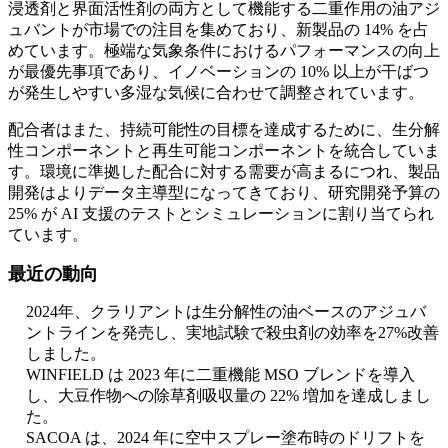
浸透剤と界面活性剤の両方として機能する二重作用の油アジ
ュバントが市場での注目を集めており、新製品の 14% を占
めています。極端な気象条件におけるパフォーマンスの向上
が最優先事項であり、イノベーションの 10% 以上が干ばつ
が発生しやすい多湿な気候に合わせて調整されています。
配合者はまた、持続可能性の目標を達成するために、生分解
性コンポーネントと再生可能コンポーネントを統合していま
す。環境に準拠した配合に対する需要が高まるにつれ、製品
開発はよりデータ主導型になってきており、研究開発予算の
25% が AI 支援のテストとシミュレーションに割り当てられ
ています。
最近の動向
2024年、クラリアントは生分解性の油ベースのアジュバ
ントラインを発売し、実地試験で殺虫剤の効率を27%改善
しました。
WINFIELD は 2023 年に二重機能 MSO ブレンドを導入
し、大豆作物への除草剤吸収量の 22% 増加を達成しまし
た。
SACOA は、2024 年に空中スプレー塗布時のドリフトを