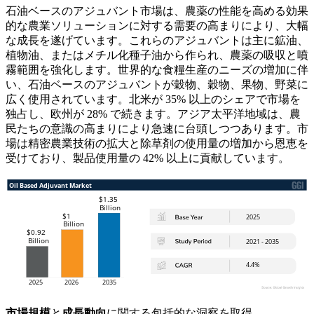
石油ベースのアジュバント市場は、農薬の性能を高める効果
的な農業ソリューションに対する需要の高まりにより、大幅
な成長を遂げています。これらのアジュバントは主に鉱油、
植物油、またはメチル化種子油から作られ、農薬の吸収と噴
霧範囲を強化します。世界的な食糧生産のニーズの増加に伴
い、石油ベースのアジュバントが穀物、穀物、果物、野菜に
広く使用されています。北米が 35% 以上のシェアで市場を
独占し、欧州が 28% で続きます。アジア太平洋地域は、農
民たちの意識の高まりにより急速に台頭しつつあります。市
場は精密農業技術の拡大と除草剤の使用量の増加から恩恵を
受けており、製品使用量の 42% 以上に貢献しています。
市場規模
と
成長動向
に関する包括的な洞察を取得