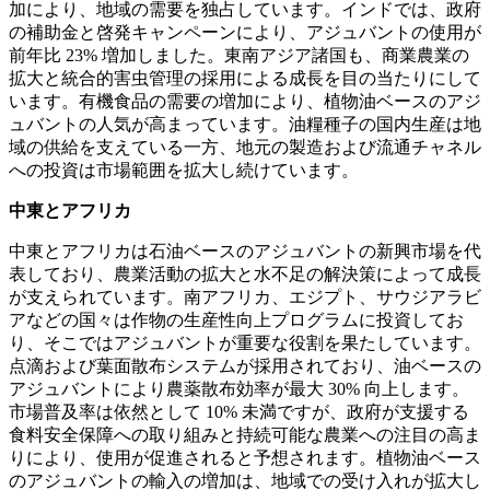
加により、地域の需要を独占しています。インドでは、政府
の補助金と啓発キャンペーンにより、アジュバントの使用が
前年比 23% 増加しました。東南アジア諸国も、商業農業の
拡大と統合的害虫管理の採用による成長を目の当たりにして
います。有機食品の需要の増加により、植物油ベースのアジ
ュバントの人気が高まっています。油糧種子の国内生産は地
域の供給を支えている一方、地元の製造および流通チャネル
への投資は市場範囲を拡大し続けています。
中東とアフリカ
中東とアフリカは石油ベースのアジュバントの新興市場を代
表しており、農業活動の拡大と水不足の解決策によって成長
が支えられています。南アフリカ、エジプト、サウジアラビ
アなどの国々は作物の生産性向上プログラムに投資してお
り、そこではアジュバントが重要な役割を果たしています。
点滴および葉面散布システムが採用されており、油ベースの
アジュバントにより農薬散布効率が最大 30% 向上します。
市場普及率は依然として 10% 未満ですが、政府が支援する
食料安全保障への取り組みと持続可能な農業への注目の高ま
りにより、使用が促進されると予想されます。植物油ベース
のアジュバントの輸入の増加は、地域での受け入れが拡大し