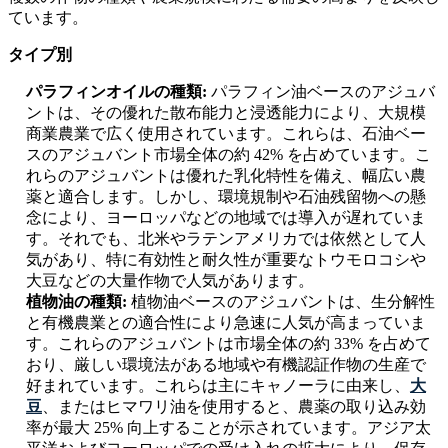
ています。
タイプ別
パラフィンオイルの種類:
パラフィン油ベースのアジュバ
ントは、その優れた散布能力と浸透能力により、大規模
商業農業で広く使用されています。これらは、石油ベー
スのアジュバント市場全体の約 42% を占めています。こ
れらのアジュバントは優れた乳化特性を備え、幅広い農
薬と適合します。しかし、環境規制や石油残留物への懸
念により、ヨーロッパなどの地域では導入が遅れていま
す。それでも、北米やラテンアメリカでは依然として人
気があり、特に有効性と耐久性が重要なトウモロコシや
大豆などの大量作物で人気があります。
植物油の種類:
植物油ベースのアジュバントは、生分解性
と有機農業との適合性により急速に人気が高まっていま
す。これらのアジュバントは市場全体の約 33% を占めて
おり、厳しい環境法がある地域や有機認証作物の生産で
好まれています。これらは主にキャノーラに由来し、
大
豆
、またはヒマワリ油を使用すると、農薬の取り込み効
率が最大 25% 向上することが示されています。アジア太