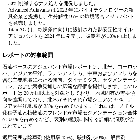
30% 削減するナノ処方を開発しました。
Advanced Adjuvants は 2023 年にバイオテクノロジーの新
興企業と提携し、生分解性 95% の環境適合アジュバント
を発売しました。
Titan AG は、乾燥条件向けに設計された熱安定性オイル
アジュバントを 2024 年に発売し、被覆率が 18% 向上しま
した。
レポートの対象範囲
石油ベースのアジュバント市場レポートは、北米、ヨーロッ
パ、アジア太平洋、ラテンアメリカ、中東およびアフリカを
含む主要地域にわたる傾向、ダイナミクス、セグメンテーシ
ョン、および競争見通しの広範な評価を提供します。このレ
ポートは 20 か国以上を対象としており、地域固有の需要傾
向を強調しており、北米がそれぞれ市場シェアの 32%、ア
ジア太平洋地域が 28% を占めています。これには、メチル
化種子油と植物油のブレンドが市場セグメンテーション全体
の 60% を占めるなど、製剤の種類に関する詳細な洞察が含
まれています。
適用範囲は除草剤 (使用率 45%)、殺虫剤 (20%)、殺菌剤