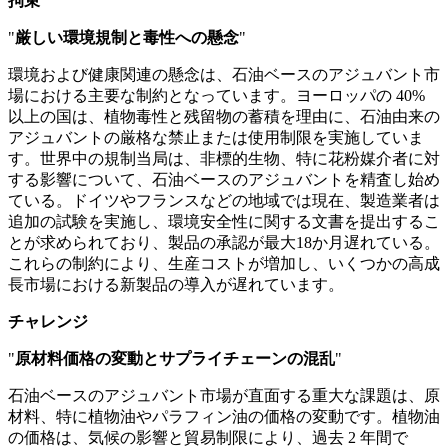
拘束
"
厳しい環境規制と毒性への懸念
"
環境および健康関連の懸念は、石油ベースのアジュバント市
場における主要な制約となっています。ヨーロッパの 40%
以上の国は、植物毒性と残留物の蓄積を理由に、石油由来の
アジュバントの厳格な禁止または使用制限を実施していま
す。世界中の規制当局は、非標的生物、特に花粉媒介者に対
する影響について、石油ベースのアジュバントを精査し始め
ている。ドイツやフランスなどの地域では現在、製造業者は
追加の試験を実施し、環境安全性に関する文書を提出するこ
とが求められており、製品の承認が最大18か月遅れている。
これらの制約により、生産コストが増加し、いくつかの高成
長市場における新製品の導入が遅れています。
チャレンジ
"
原材料価格の変動とサプライチェーンの混乱
"
石油ベースのアジュバント市場が直面する重大な課題は、原
材料、特に植物油やパラフィン油の価格の変動です。植物油
の価格は、気候の影響と貿易制限により、過去 2 年間で