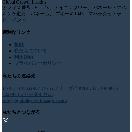
Global Growth Insights
オフィス番号 - B、2階、アイコンタワー、 バネール・マハ
ルンゲ道路、バネール、 プネー411045、マハラシュトラ
州、インド。
便利なリンク
接触
私たちについて
利用規約
プライバシーポリシー
私たちの連絡先
USA : +1 (855) 467-7775 (フリーダイヤル)
UK : +44 8085
022397 (フリーダイヤル)
sales@globalgrowthinsights.com
私たちとつながる