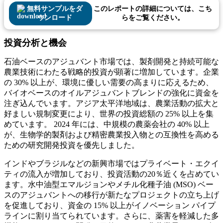
無料サンプルをダ
このレポートの詳細については、こち
ウンロード
らをご覧ください。
投資分析と機会
石油ベースのアジュバント市場では、製剤開発と持続可能な
農業技術にわたる戦略的投資が顕著に増加しています。企業
の 30% 以上が、環境に優しい需要の高まりに応えるため、
バイオベースのオイルアジュバントブレンドの強化に資金を
注ぎ込んでいます。アジア太平洋地域は、農業活動の拡大と
好ましい規制変更により、世界の投資総額の 25% 以上を集
めています。 2024 年には、中規模の農薬会社の 40% 以上
が、生物学的製剤および精密農業投入物との互換性を高める
ための研究開発投資を優先しました。
インドやブラジルなどの新興市場ではプライベート・エクイ
ティの流入が増加しており、投資活動の20％近くを占めてい
ます。水中油型エマルジョンやメチル化種子油 (MSO) ベー
スのアジュバントへの移行が新たなプロジェクトの立ち上げ
を促進しており、資金の 15% 以上がイノベーション パイプ
ラインに割り当てられています。さらに、薬害を軽減した多