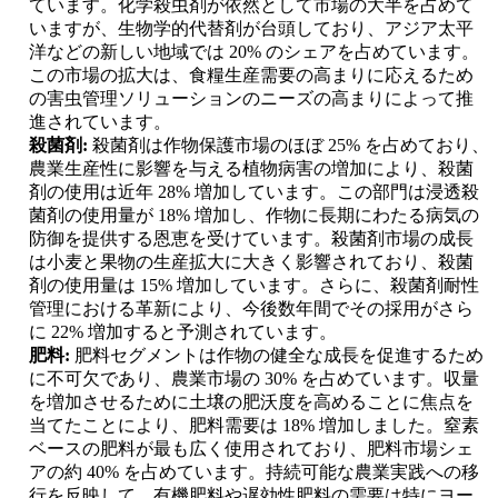
ています。化学殺虫剤が依然として市場の大半を占めて
いますが、生物学的代替剤が台頭しており、アジア太平
洋などの新しい地域では 20% のシェアを占めています。
この市場の拡大は、食糧生産需要の高まりに応えるため
の害虫管理ソリューションのニーズの高まりによって推
進されています。
殺菌剤:
殺菌剤は作物保護市場のほぼ 25% を占めており、
農業生産性に影響を与える植物病害の増加により、殺菌
剤の使用は近年 28% 増加しています。この部門は浸透殺
菌剤の使用量が 18% 増加し、作物に長期にわたる病気の
防御を提供する恩恵を受けています。殺菌剤市場の成長
は小麦と果物の生産拡大に大きく影響されており、殺菌
剤の使用量は 15% 増加しています。さらに、殺菌剤耐性
管理における革新により、今後数年間でその採用がさら
に 22% 増加すると予測されています。
肥料:
肥料セグメントは作物の健全な成長を促進するため
に不可欠であり、農業市場の 30% を占めています。収量
を増加させるために土壌の肥沃度を高めることに焦点を
当てたことにより、肥料需要は 18% 増加しました。窒素
ベースの肥料が最も広く使用されており、肥料市場シェ
アの約 40% を占めています。持続可能な農業実践への移
行を反映して、有機肥料や遅効性肥料の需要は特にヨー