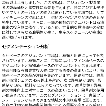
20% 以上上昇しました。この変動は、アジュバント製造業
者の製品価格と収益性に影響を与えます。特にアジア太平洋
やアフリカの一部などの輸入に依存している地域では、サプ
ライチェーンの混乱により、供給の不安定さや配送の遅延が
発生しています。さらに、一部の種類のアジュバントは石油
由来の投入物に依存しているため、世界的な原油価格の変動
に対してさらなる脆弱性が生じ、生産スケジュールや在庫計
画が妨げられます。
セグメンテーション分析
石油ベースのアジュバント市場は、種類と用途によって分割
されています。種類ごとに、市場にはパラフィン油ベースの
アジュバントと植物油ベースのアジュバントが含まれます。
持続可能な有機農業投入物に対する需要の高まりにより、植
物油ベースの製品が注目を集めています。用途別では、除草
剤が市場シェアの 45% 以上を占め、次に殺虫剤が 28%、殺
菌剤が 16%、肥料が 11% となっています。雑草防除と殺虫
剤の性能向上に対するニーズの高まりにより、除草剤の使用
が促進されています。このセグメンテーションは、商業プラ
ンテーションからさまざまな地域の小規模農場に至るまで、
複数の作物の種類や農業規模にわたる需要の高まりを反映し