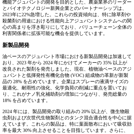
機能アジュバントの開発を目的とした、農薬業界のリーダー
とバイオテクノロジー新興企業とのパートナーシップは、
2023年に22%急増した。これらの投資傾向は、特に除草剤や
殺菌剤の用途における性能向上アジュバントシステムへの関
心の高まりを浮き彫りにしており、バリューチェーン全体の
利害関係者に拡張可能な機会を提供しています。
新製品開発
油ベースのアジュバント市場における新製品開発は加速して
おり、2023 年から 2024 年にかけてメーカーの 35% 以上が
改良された製剤を発売しました。現在、植物油ベースのアジ
ュバントと低揮発性有機化合物 (VOC) 組成物の革新が新製
品の 28% を占めています。企業はスプレーの液滴サイズの
最適化、耐雨性の強化、化学負荷の削減に重点を置いてお
り、これがナノ乳化補助剤の増加につながり、発売総量の
18% を占めています。
2024 年には、製品開発の取り組みの 20% 以上が、微生物殺
虫剤および次世代生物製剤とのタンク混合適合性を中心に据
えています。これらの製品は、特に葉面散布において吸収効
率を最大 30% 向上させることを目指しています。さらに、