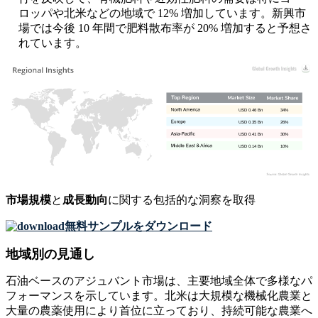
ロッパや北米などの地域で 12% 増加しています。新興市
場では今後 10 年間で肥料散布率が 20% 増加すると予想さ
れています。
USD 0.46 Bn
34%
USD 0.35 Bn
26%
USD 0.41 Bn
30%
USD 0.14 Bn
10%
市場規模
と
成長動向
に関する包括的な洞察を取得
無料サンプルをダウンロード
地域別の見通し
石油ベースのアジュバント市場は、主要地域全体で多様なパ
フォーマンスを示しています。北米は大規模な機械化農業と
大量の農薬使用により首位に立っており、持続可能な農業へ