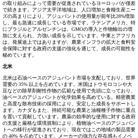
の取り組みによって需要が促進されているヨーロッパが僅差
で続きます。アジア太平洋地域は、人口増加と食糧生産ニー
ズの高まりにより、アジュバントの使用量が前年比28%増加
し、最も急速に成長している市場です。ラテンアメリカ、特
にブラジルとアルゼンチンは、GMOの導入と作物輸出の増
加に支えられ、力強い成長を示しています。中東とアフリカ
は、発展途上ではありますが、農業インフラの拡大と食料安
全保障に対する政府の支援の強化を通じて、成長の可能性を
秘めています。
北米
北米は石油ベースのアジュバント市場を支配しており、世界
需要の 35% 以上を占めています。米国はトウモロコシや大
豆などの除草剤耐性作物の広範な使用で先頭に立っており、
油ベースのアジュバントが化学効果を高めている。精密農業
と高度な散布技術の採用により、安定した成長をサポートし
ます。カナダもまた、持続可能な農業と油糧種子作物に重点
を置いて貢献しています。農薬の効率的な使用に対する政府
の支援と厳格な環境規制により、植物油ベースのアジュバン
トへの移行が促進されており、現在ではこの地域の製品需要
の 40% を占めています。メーカーの強力な存在感もイノベ